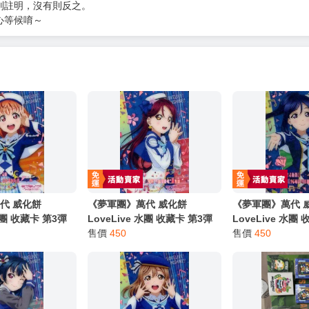
別註明，沒有則反之。
心等候唷～
代 威化餅
《夢軍團》萬代 威化餅
《夢軍團》萬代 
 水團 收藏卡 第3彈
LoveLive 水團 收藏卡 第3彈
LoveLive 水團
o.01r 高海千歌
金屬質感卡 No.02r 櫻內梨子
售價
450
金屬質感卡 No.0
售價
450
(亮箔版)
(亮箔版)