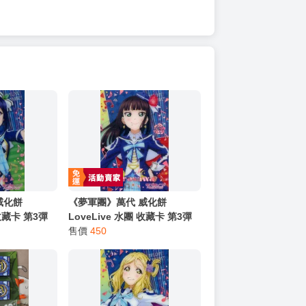
威化餅
《夢軍團》萬代 威化餅
 收藏卡 第3彈
LoveLive 水團 收藏卡 第3彈
3r 松浦果南
金屬質感卡 No.04r 黑澤黛雅
售價
450
(亮箔版)