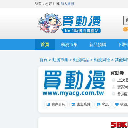
訪客，您好！
或
加入會員
首頁
動漫市集
新品預購
下殺
首頁
>
動漫市集
>
動漫精品
>
動漫周邊
>
其他周
買動漫
上次
賣家
會員
賣家介紹
去逛店鋪
私訊
收藏