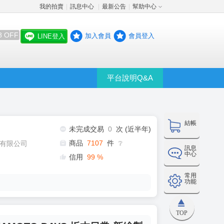
我的拍賣
訊息中心
最新公告
幫助中心
│
│
│
8 OFF
加入會員
會員登入
LINE登入
平台說明Q&A
結帳
未完成交易
0
次 (近半年)
商品
7107
件
有限公司
❔
訊息
中心
信用
99
%
常用
功能
TOP