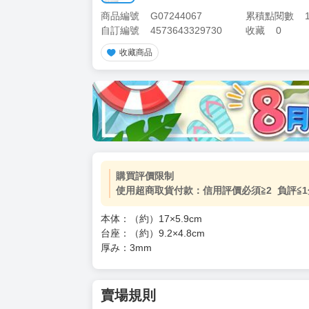
商品編號
G07244067
累積點閱數
自訂編號
4573643329730
收藏
0
收藏商品
購買評價限制
使用超商取貨付款：信用評價必須≧2 負評≦1
本体：（約）17×5.9cm
台座：（約）9.2×4.8cm
厚み：3mm
賣場規則