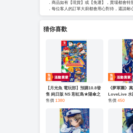
．商品如有【現貨】或【免運】，賣場都會特
．每位客人的訂單大廚都會用心對待，還請耐
猜你喜歡
【月光魚 電玩部】預購10.8發
《夢軍團》萬
售 純日版 NS 彩虹島★陽傘之
LoveLive
星 合輯 レインボー★パラソル
售價
1380
金屬質感卡 N
售價
450
コレクション 日文版
(亮箔版)