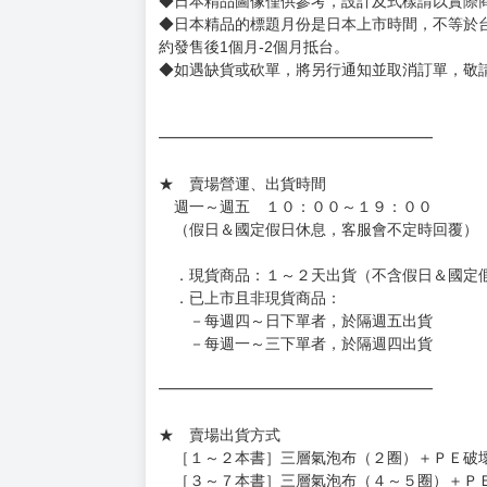
◆日本精品圖像僅供參考，設計及式樣請以實際
◆日本精品的標題月份是日本上市時間，不等於
約發售後1個月-2個月抵台。
◆如遇缺貨或砍單，將另行通知並取消訂單，敬
━━━━━━━━━━━━━━━━━━
★ 賣場營運、出貨時間
週一～週五 １０：００～１９：００
（假日＆國定假日休息，客服會不定時回覆）
．現貨商品：１～２天出貨（不含假日＆國定
．已上市且非現貨商品：
－每週四～日下單者，於隔週五出貨
－每週一～三下單者，於隔週四出貨
━━━━━━━━━━━━━━━━━━
★ 賣場出貨方式
［１～２本書］三層氣泡布（２圈）＋ＰＥ破
［３～７本書］三層氣泡布（４～５圈）＋Ｐ