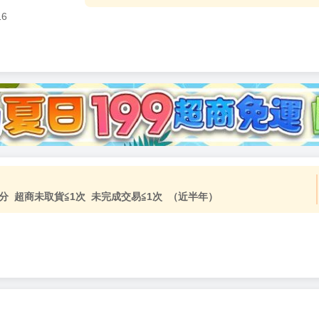
16
分 超商未取貨≦1次 未完成交易≦1次 （近半年）