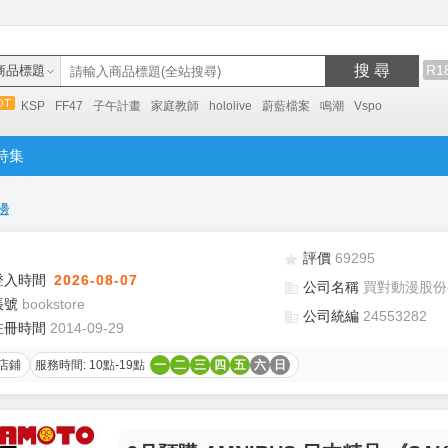
搜 尋
R1
商品標題
KSP
FF47
子午計畫
家庭教師
hololive
蔚藍檔案
鳴潮
Vspo
特集
邊
評價
69295
登入時間
2026-08-07
公司名稱
買對動漫股份
帳號
bookstore
公司統編
24553282
註冊時間
2014-09-29
店鋪
服務時間: 10點-19點
一
二
三
四
五
六
日