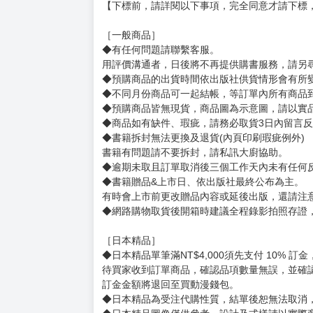
【下標前，請詳閱以下事項，完全同意才請下標
［一般商品］
◆有任何問題請聯繫客服。
用評價溝通者，日後將不再提供購書服務，請另
◆預購商品的出貨時間依出版社供貨情形會有所
◆不同月份商品可一起結帳，等訂單內所有商品
◆預購商品皆無現貨，商品圖為示意圖，請以實
◆商品如有缺件、瑕疵，請務必取貨3日內留言
◆書籍拆封無法更換及退貨(內頁印刷瑕疵例外)
書籍有問題請不要拆封，請私訊大廚協助。
◆逾期未取且訂單取消後三個工作天內未有任何
◆書籍贈品&上市日、依出版社最終公布為主。
有時會上市前更改贈品內容或延後出版，還請注
◆網路購物取貨後開箱時建議全程錄影拍照存證
［日本精品］
◆日本精品單筆滿NT$4,000須先支付 10% 
待買家收到訂單商品，確認品項數量無誤，並確
訂金金額將退回至買動漫錢包。
◆日本精品為受注代購性質，結單後恕無法取消