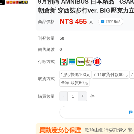
9月預購 AMNIBUS 日本精品 《SA
朝倉新 穿西裝步行ver. BIG壓克力立牌
NT$
455
商品價格
元
詢問商品
刊登數量
50
銷售總數
0
付款方式
宅配/快遞100元
7-11取貨付款60元
7
取貨方式
全家 取貨60元
-
+
購買數量
件
買動漫安心保證
款項由銀行委託管才安心 