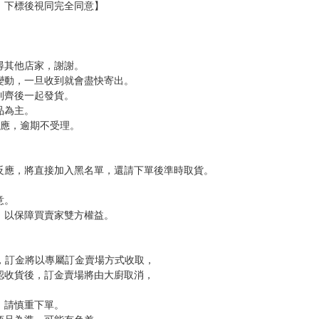
，下標後視同完全同意】
尋其他店家，謝謝。
變動，一旦收到就會盡快寄出。
到齊後一起發貨。
品為主。
反應，逾期不受理。
反應，將直接加入黑名單，還請下單後準時取貨。
意。
，以保障買賣家雙方權益。
訂金，訂金將以專屬訂金賣場方式收取，
認收貨後，訂金賣場將由大廚取消，
，請慎重下單。