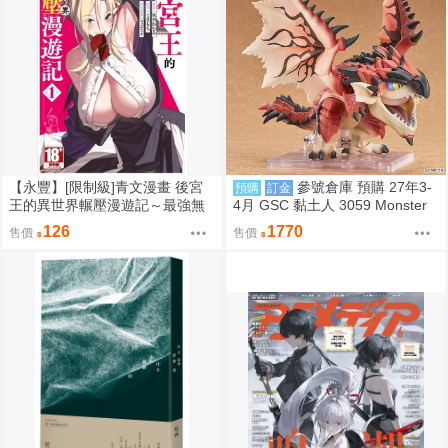
【永豐】[限制級]青文漫畫 後宮
參號倉庫 預購 27年3-
預購
訂金
王的異世界輾壓漫遊記～最強無
4月 GSC 黏土人 3059 Monster
雙的大叔將全種族納為妻子 1 (全
Hunter 魔物獵人 火龍 雄火龍 9/7
126
1770
售價
售價
新) 出版：2026/08