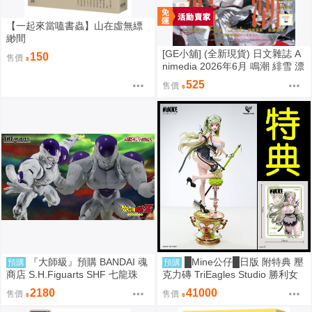
【一起來當嗑書蟲】山在虛無縹
緲間
[GE小舖] (全新現貨) 日文雜誌 A
150
售價
nimedia 2026年6月 鳴潮 緋雪 漂
泊者 魔法姊妹露露特莉莉
525
售價
『大師級』預購 BANDAI 魂
█Mine公仔█日版 附特典 壓
預購
預購
商店 S.H.Figuarts SHF 七龍珠
克力磚 TriEagles Studio 勝利女
力量全開 弗利沙 戰損版
神 妮姬 NIKKE 索達 1/4 雕像
2180
41000
售價
售價