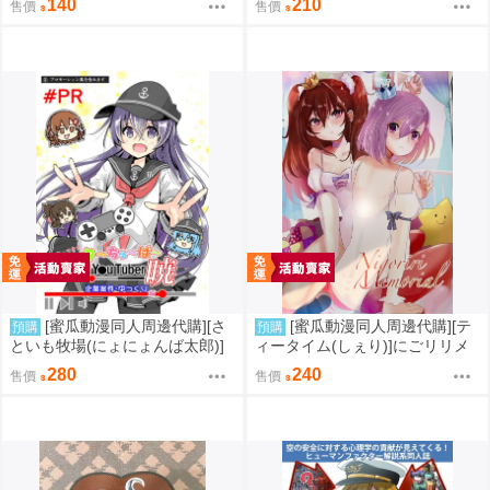
140
210
售價
售價
ミとアイドル光之美少女♪、Yes!
光之美少女5)(同人誌)
[蜜瓜動漫同人周邊代購][さ
[蜜瓜動漫同人周邊代購][テ
預購
預購
といも牧場(にょにょんば太郎)]
ィータイム(しぇり)]にごリリメ
帰ってきた ゆ～ちゅ～ば～
モリアル(2.5次元的誘惑)(同人
280
240
售價
售價
暁 企業案件・ゆっくり編(艦隊
誌)
收藏)(同人誌)