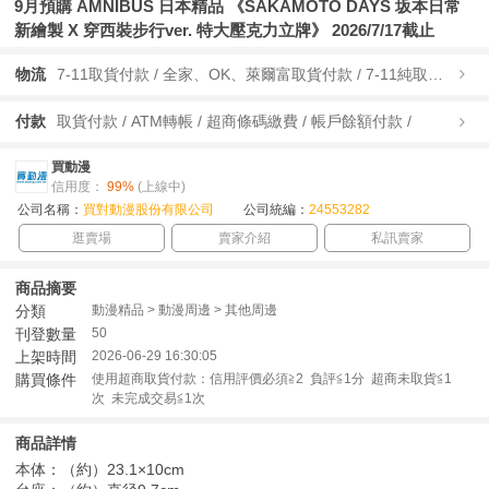
9月預購 AMNIBUS 日本精品 《SAKAMOTO DAYS 坂本日常
新繪製 X 穿西裝步行ver. 特大壓克力立牌》 2026/7/17截止
物流
7-11取貨付款 / 全家、OK、萊爾富取貨付款 / 7-11純取貨 / 全家、OK、萊爾富純取貨 / 宅配/快遞 /
付款
取貨付款 / ATM轉帳 / 超商條碼繳費 / 帳戶餘額付款 /
買動漫
信用度：
99%
(上線中)
公司名稱：
買對動漫股份有限公司
公司統編：
24553282
逛賣場
賣家介紹
私訊賣家
商品摘要
分類
動漫精品 > 動漫周邊 > 其他周邊
刊登數量
50
上架時間
2026-06-29 16:30:05
購買條件
使用超商取貨付款：信用評價必須≧2 負評≦1分 超商未取貨≦1
次 未完成交易≦1次
商品詳情
本体：（約）23.1×10cm