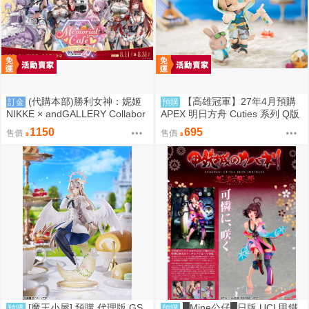
(代購本部)勝利女神：妮姬
【高雄冠軍】27年4月預購
訂金
預購
NIKKE × andGALLERY Collabor
APEX 明日方舟 Cuties 系列 Q版
ation Café season4 期間數量限
龍舌蘭 免訂金1002
1150
695
售價
售價
定合作物販 8.27結單
[魔王小屋] 預購 代理版 GS
█Mine公仔█日版 UCI 甲鐵
預購
預購