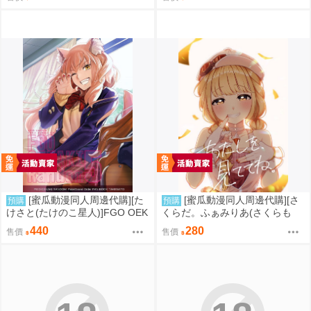
特典付】(同人誌)
[蜜瓜動漫同人周邊代購][た
[蜜瓜動漫同人周邊代購][さ
預購
預購
けさと(たけのこ星人)]FGO OEK
くらだ。ふぁみりあ(さくらも
AKI Random5(FGO)(同人誌)
ち)]あたしを、見ててね。(學園
440
280
售價
售價
偶像大師)(同人誌)