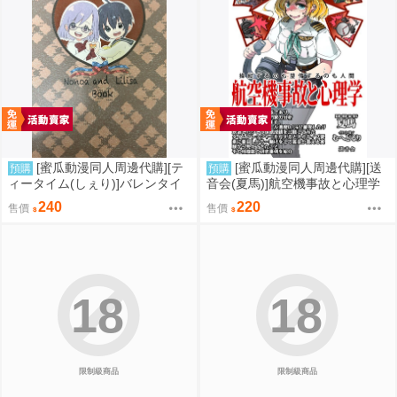
[蜜瓜動漫同人周邊代購][テ
[蜜瓜動漫同人周邊代購][送
預購
預購
ィータイム(しぇり)]バレンタイ
音会(夏馬)]航空機事故と心理学
ンデーキッス(2.5次元的誘惑)(同
(同人誌)
240
220
售價
售價
人誌)
18
18
限制級商品
限制級商品