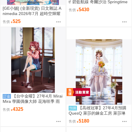
t! 碧藍航線 奇爾沙治 Springtime
Data
[GE小舖] (全新現貨) 日文雜誌 A
5430
售價
nimedia 2026年7月 超時空輝耀
姬! 刀劍亂舞 魔法姊妹露露特莉
525
售價
莉 海報
【台中金曜】27年4月 Mirai
訂金
Mira 學園偶像大師 花海咲季 雨
後鳶尾花 特訓前Ver 1/7 1002
【高雄冠軍】27年4月預購
預購
4325
售價
QuesQ 萊莎的鍊金工房 萊莎琳
斯托特 婚紗禮服Ver 1/7 免訂金1
5180
售價
111