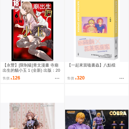
【永豐】[限制級]青文漫畫 寺廟
【一起來當嗑書蟲】八點檔
出生的貓小玉 1 (全新) 出版：20
26/08
126
320
售價
售價