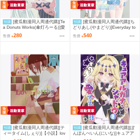
[蜜瓜動漫同人周邊代購][Te
[蜜瓜動漫同人周邊代購][ち
預購
預購
a Donuts Works(傘灯ろーる)]愛
どりあし(やまどり)]Everyday to
がなくちゃ(彩虹社)(同人誌)
travel!(同人誌)
280
540
售價
售價
[蜜瓜動漫同人周邊代購][テ
[蜜瓜動漫同人周邊代購][ぽ
預購
預購
ィータイム(しぇり)]【小説】lov
んぽんぺいん(にいな)]キュアア
eletter(2.5次元的誘惑)(同人誌)
ルカナ・シャドウを愛でる本!(キ