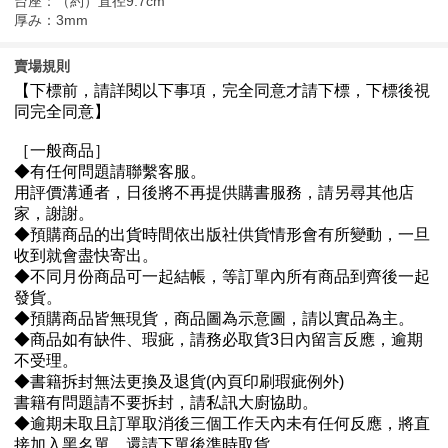
台座：（約）直径9.7cm
厚み：3mm
賣場規則