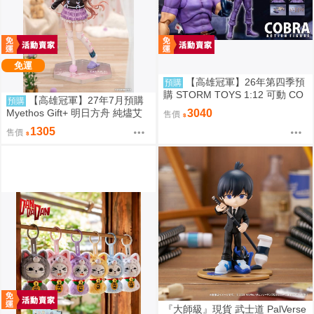
免運
【高雄冠軍】26年第四季預
預購
購 STORM TOYS 1:12 可動 CO
【高雄冠軍】27年7月預購
預購
BRA 眼鏡蛇 免訂金0825
Myethos Gift+ 明日方舟 純燼艾
3040
售價
雅法拉 後來的故事Ver 1/8 1011
1305
售價
『大師級』現貨 武士道 PalVerse