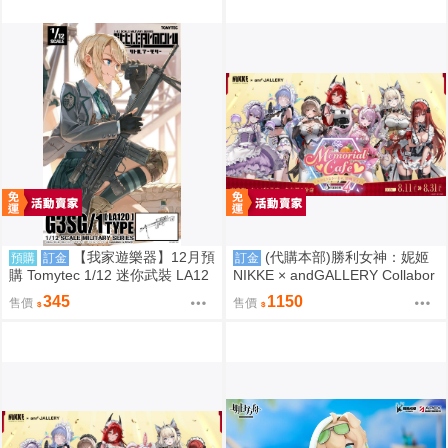
【我家遊樂器】12月預
(代購本部)勝利女神：妮姬
預購
訂金
訂金
購 Tomytec 1/12 迷你武裝 LA12
NIKKE × andGALLERY Collabor
0 G3SG/1 TYPE
ation Café season4 期間數量限
345
1150
售價
售價
定合作物販 8.27結單