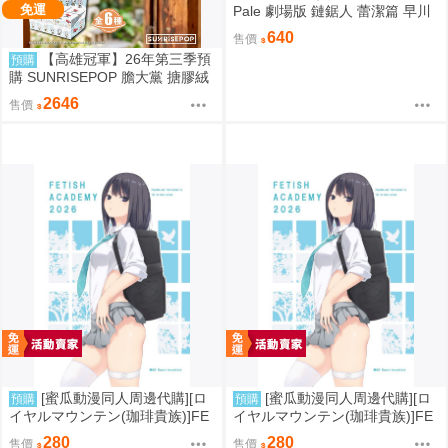
免運
Pale 劇場版 鏈鋸人 蕾潔篇 早川
秋
640
售價
【高雄冠軍】26年第三季預
預購
購 SUNRISEPOP 膽大黨 搪膠絨
毛 晴天娃娃 6入盲盒套組 免運 0
2646
售價
819
[蜜瓜動漫同人周邊代購][ロ
[蜜瓜動漫同人周邊代購][ロ
預購
預購
イヤルマウンテン(珈琲貴族)]FE
イヤルマウンテン(珈琲貴族)]FE
TISH ACADEMY【メロン限定
TISH ACADEMY(同人誌)
280
280
售價
售價