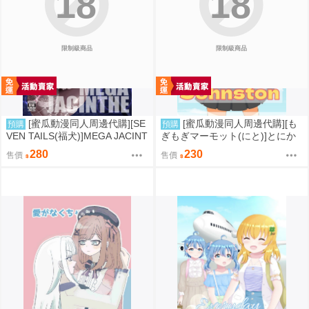
18
18
限制級商品
限制級商品
[蜜瓜動漫同人周邊代購][SE
[蜜瓜動漫同人周邊代購][も
預購
預購
VEN TAILS(福犬)]MEGA JACINT
ぎもぎマーモット(にと)]とにか
HE(寶可夢)(同人誌)
く脱ぎたいジョンストン(艦隊收
280
230
售價
售價
藏)(同人誌)