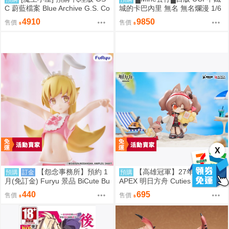
C 蔚藍檔案 Blue Archive G.S. Co
城的卡巴內里 無名 無名爛漫 1/6
llection 渚 ～花香微笑～
PVC D9246
4910
9850
售價
售價
X
【怨念事務所】預約 1
【高雄冠軍】27年4月預購
預購
訂金
預購
月(免訂金) Furyu 景品 BiCute Bu
APEX 明日方舟 Cuties 系列 Q版
nnies 物語系列 忍野忍 兔女郎 09
安潔莉娜 免訂金1002
440
695
售價
售價
06