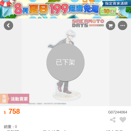
已下架
758
G07244064
銷量 : 0