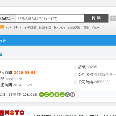
搜 尋
R1
商品標題
KSP
FF47
子午計畫
家庭教師
hololive
蔚藍檔案
鳴潮
Vspo
特集
邊
評價
69295
登入時間
2026-08-06
公司名稱
買對動漫股份
帳號
bookstore
公司統編
24553282
註冊時間
2014-09-29
店鋪
服務時間: 10點-19點
一
二
三
四
五
六
日