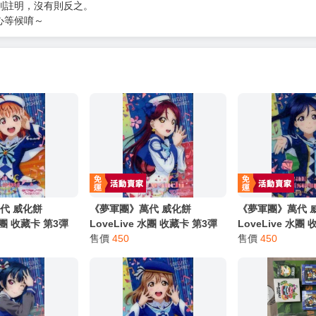
服務，請務必小心，避免受騙！】
別註明，沒有則反之。
心等候唷～