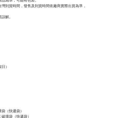
意。
，以保障買賣家雙方權益。
訂金，訂金將以專屬訂金賣場方式收取，
認收貨後，訂金賣場將由大廚取消，
，請慎重下單。
商品為準，可能有色差。
台灣到貨時間，發售及到貨時間依廠商實際出貨為準，
請諒解。