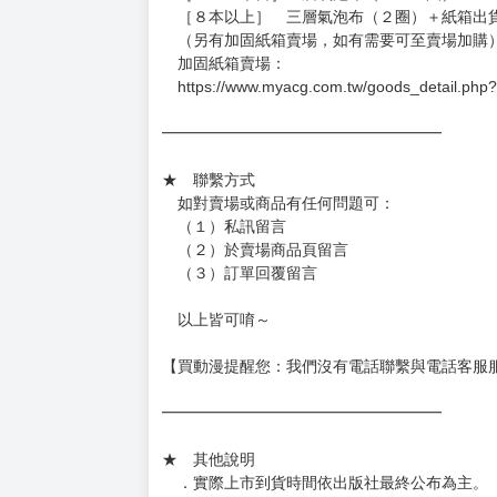
．現貨商品：１～２天出貨（不含假日＆國定
．已上市且非現貨商品：
－每週四～日下單者，於隔週五出貨
－每週一～三下單者，於隔週四出貨
━━━━━━━━━━━━━━━━━━
★ 賣場出貨方式
［１～２本書］三層氣泡布（２圈）＋ＰＥ破
［３～７本書］三層氣泡布（４～５圈）＋Ｐ
［８本以上］ 三層氣泡布（２圈）＋紙箱出
（另有加固紙箱賣場，如有需要可至賣場加購
加固紙箱賣場：
https://www.myacg.com.tw/goods_detail.php
━━━━━━━━━━━━━━━━━━
★ 聯繫方式
如對賣場或商品有任何問題可：
（１）私訊留言
（２）於賣場商品頁留言