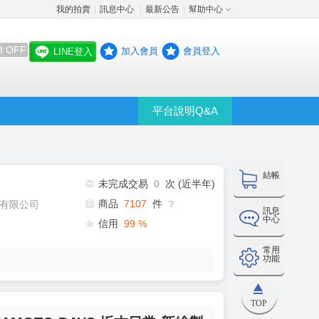
我的拍賣
訊息中心
最新公告
幫助中心
│
│
│
8 OFF
加入會員
會員登入
LINE登入
平台說明Q&A
結帳
未完成交易
0
次 (近半年)
商品
7107
件
有限公司
❔
訊息
中心
信用
99
%
常用
功能
TOP