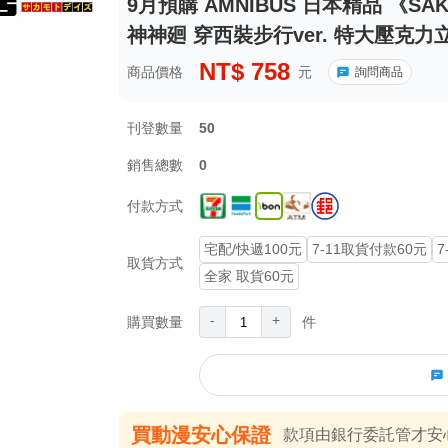
9月預購 AMNIBUS 日本精品 《SA
神神廻 穿西裝步行ver. 特大壓克力立牌
NT$
758
商品價格
元
詢問商品
刊登數量
50
銷售總數
0
付款方式
宅配/快遞100元
7-11取貨付款60元
7
取貨方式
全家 取貨60元
-
+
購買數量
件
買動漫安心保證
款項由銀行委託管才安心 