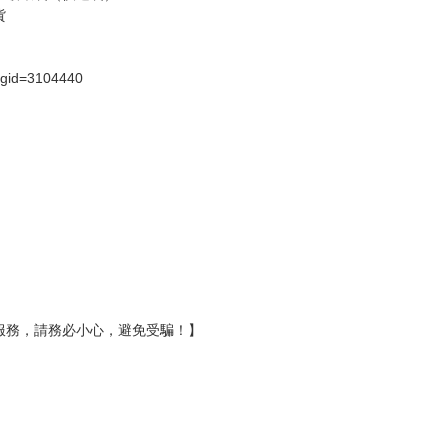
假日）
壞袋（快遞袋）
Ｅ破壞袋（快遞袋）
貨
）
?gid=3104440