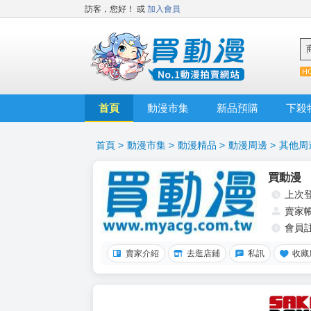
訪客，您好！
或
加入會員
首頁
動漫市集
新品預購
下殺
首頁
>
動漫市集
>
動漫精品
>
動漫周邊
>
其他周
買動漫
上次
賣家
會員
賣家介紹
去逛店鋪
私訊
收藏