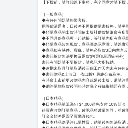
購買評價限制
使用超商取貨付款：信用評價必須≧2 負評≦1
本体：（約）24.2×12.3cm
台座：（約）直径9.7cm
厚み：3mm
賣場規則
【下標前，請詳閱以下事項，完全同意才請下標
［一般商品］
◆有任何問題請聯繫客服。
用評價溝通者，日後將不再提供購書服務，請另
◆預購商品的出貨時間依出版社供貨情形會有所
◆不同月份商品可一起結帳，等訂單內所有商品
◆預購商品皆無現貨，商品圖為示意圖，請以實
◆商品如有缺件、瑕疵，請務必取貨3日內留言
◆書籍拆封無法更換及退貨(內頁印刷瑕疵例外)
書籍有問題請不要拆封，請私訊大廚協助。
◆逾期未取且訂單取消後三個工作天內未有任何