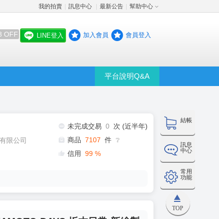
我的拍賣
訊息中心
最新公告
幫助中心
│
│
│
8 OFF
加入會員
會員登入
LINE登入
平台說明Q&A
結帳
未完成交易
0
次 (近半年)
商品
7107
件
有限公司
❔
訊息
中心
信用
99
%
常用
功能
TOP