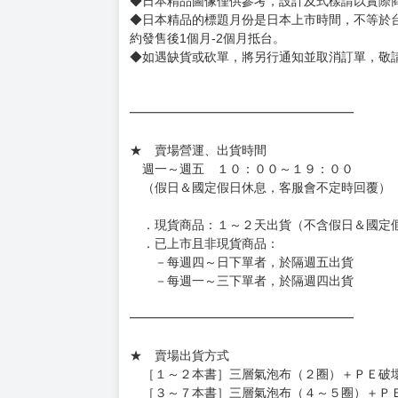
◆書籍贈品&上市日、依出版社最終公布為主。
有時會上市前更改贈品內容或延後出版，還請注
◆網路購物取貨後開箱時建議全程錄影拍照存證
［日本精品］
◆日本精品單筆滿NT$4,000須先支付 10% 
待買家收到訂單商品，確認品項數量無誤，並確
訂金金額將退回至買動漫錢包。
◆日本精品為受注代購性質，結單後恕無法取消
◆日本精品圖像僅供參考，設計及式樣請以實際
◆日本精品的標題月份是日本上市時間，不等於
約發售後1個月-2個月抵台。
◆如遇缺貨或砍單，將另行通知並取消訂單，敬
━━━━━━━━━━━━━━━━━━
★ 賣場營運、出貨時間
週一～週五 １０：００～１９：００
（假日＆國定假日休息，客服會不定時回覆）