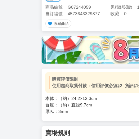
商品編號
G07244059
累積點閱數
自訂編號
4573643329877
收藏
0
收藏商品
加價購
( 共
1
件商品 )
(加購品) 買動漫★《$15元-
-
+