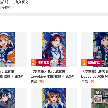
服務，請務必小心，避免受騙！】
別註明，沒有則反之。
心等候唷～