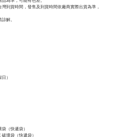
意。
，以保障買賣家雙方權益。
訂金，訂金將以專屬訂金賣場方式收取，
認收貨後，訂金賣場將由大廚取消，
，請慎重下單。
商品為準，可能有色差。
台灣到貨時間，發售及到貨時間依廠商實際出貨為準，
請諒解。