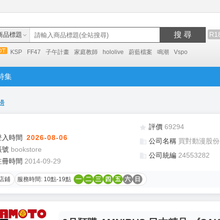
搜 尋
R1
商品標題
KSP
FF47
子午計畫
家庭教師
hololive
蔚藍檔案
鳴潮
Vspo
特集
邊
評價
69294
登入時間
2026-08-06
公司名稱
買對動漫股份
帳號
bookstore
公司統編
24553282
註冊時間
2014-09-29
店鋪
服務時間: 10點-19點
一
二
三
四
五
六
日