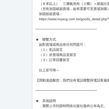
．現貨商品：１～２天出貨（不含假日＆國定
．已上市且非現貨商品：
－每週四～日下單者，於隔週五出貨
－每週一～三下單者，於隔週四出貨
━━━━━━━━━━━━━━━━━━
★ 賣場出貨方式
［１～２本書］三層氣泡布（２圈）＋ＰＥ破
［３～７本書］三層氣泡布（４～５圈）＋Ｐ
［８本以上］ 三層氣泡布（２圈）＋紙箱出
（另有加固紙箱賣場，如有需要可至賣場加購
加固紙箱賣場：
https://www.myacg.com.tw/goods_detail.php
━━━━━━━━━━━━━━━━━━
★ 聯繫方式
如對賣場或商品有任何問題可：
（１）私訊留言
（２）於賣場商品頁留言