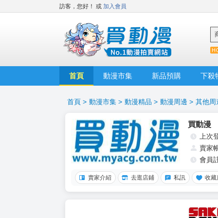
訪客，您好！
或
加入會員
首頁
動漫市集
新品預購
下殺
首頁
>
動漫市集
>
動漫精品
>
動漫周邊
>
其他周
買動漫
上次
賣家
會員
賣家介紹
去逛店鋪
私訊
收藏