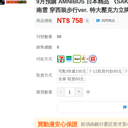
9月預購 AMNIBUS 日本精品 《SA
南雲 穿西裝步行ver. 特大壓克力立牌》
NT$
758
商品價格
元
詢問商品
刊登數量
50
銷售總數
0
付款方式
宅配/快遞100元
7-11取貨付款60元
7
取貨方式
全家 取貨60元
-
+
購買數量
件
買動漫安心保證
款項由銀行委託管才安心 