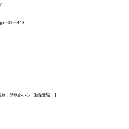
假日）
壞袋（快遞袋）
Ｅ破壞袋（快遞袋）
貨
）
?gid=3104440