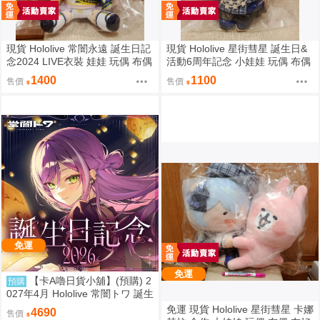
現貨 Hololive 常闇永遠 誕生日記
現貨 Hololive 星街彗星 誕生日&
念2024 LIVE衣裝 娃娃 玩偶 布偶
活動6周年記念 小娃娃 玩偶 布偶
常闇トワ トワ様ぬいぐるみ BY
吊飾 星街すいせい おでかけすい
1400
1100
售價
售價
ライブ衣装
ちゃんぬいぐるみ
免運
免運
【卡A嚕日貨小舖】(預購) 2
預購
027年4月 Hololive 常闇トワ 誕生
日記念2026
免運 現貨 Hololive 星街彗星 卡娜
4690
售價