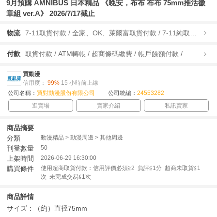
9月預購 AMNIBUS 日本精品 《晚安，布布 布布 75mm推活徽
章組 ver.A》 2026/7/17截止
物流
7-11取貨付款 / 全家、OK、萊爾富取貨付款 / 7-11純取貨 / 全家、OK、萊爾富純取貨 / 宅配/快遞 /
付款
取貨付款 / ATM轉帳 / 超商條碼繳費 / 帳戶餘額付款 /
買動漫
信用度：
99%
15 小時前上線
公司名稱：
買對動漫股份有限公司
公司統編：
24553282
逛賣場
賣家介紹
私訊賣家
商品摘要
分類
動漫精品 > 動漫周邊 > 其他周邊
刊登數量
50
上架時間
2026-06-29 16:30:00
購買條件
使用超商取貨付款：信用評價必須≧2 負評≦1分 超商未取貨≦1
次 未完成交易≦1次
商品詳情
サイズ：（約）直径75mm