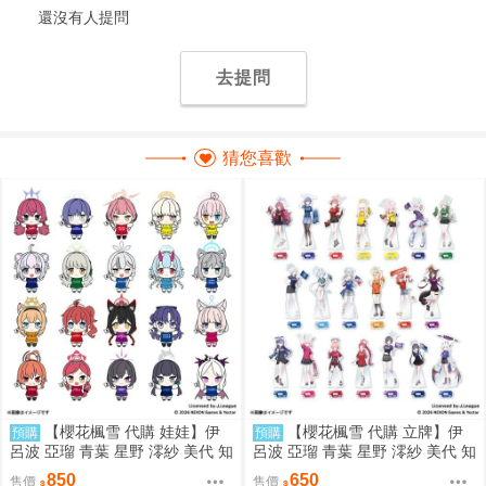
還沒有人提問
去提問
猜您喜歡
【櫻花楓雪 代購 娃娃】伊
【櫻花楓雪 代購 立牌】伊
預購
預購
呂波 亞瑠 青葉 星野 澪紗 美代 知
呂波 亞瑠 青葉 星野 澪紗 美代 知
世 白子 瑪麗 若藻 優香 寧瑠 妃姬
世 白子 瑪麗 若藻 優香 寧瑠 妃姬
850
650
售價
售價