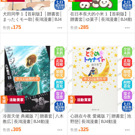
犬田同學 1【首刷版】│贈書套│
在日本長大的小米 1【首刷版】│
まったくモー助│長鴻漫畫│BJ4
贈書套│ゆ菓子│長鴻漫畫│BJ4動
動漫
漫
175
285
售價
售價
冷面天使 典藏版 7│贈書套│八木
心跳在今夜 愛藏版 7│贈書套│池
教広│長鴻漫畫│BJ4動漫
野戀│長鴻漫畫│BJ4動漫
305
325
售價
售價