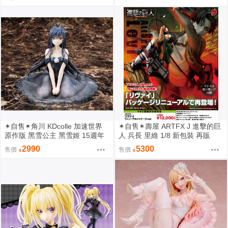
✶自售✶角川 KDcolle 加速世界
✶自售✶壽屋 ARTFX J 進擊的巨
原作版 黑雪公主 黑雪姬 15週年
人 兵長 里維 1/8 新包裝 再販
紀念 結婚禮服 15周年
2990
5300
售價
售價