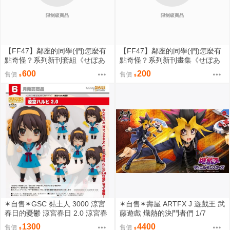
限制級商品
限制級商品
【FF47】鄰座的同學(們)怎麼有
【FF47】鄰座的同學(們)怎麼有
點奇怪？系列新刊套組《せぼあ
點奇怪？系列新刊畫集《せぼあ
ーと2》【背骨貓屋】[B5全彩畫
ーと2》【背骨貓屋】[B5/16P全
600
200
售價
售價
冊] [繁體中文][新刊] [壓克力夾組]
彩][繁體中文]｜九月陸續出貨
｜九月陸續出貨
✶自售✶GSC 黏土人 3000 涼宮
✶自售✶壽屋 ARTFX J 遊戲王 武
春日的憂鬱 涼宮春日 2.0 涼宮春
藤遊戲 熾熱的決鬥者們 1/7
日的憂郁
1300
4400
售價
售價