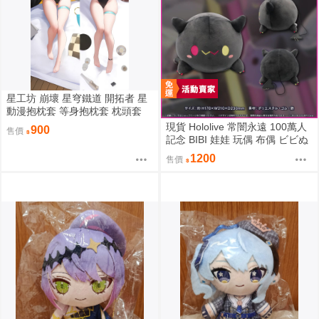
星工坊 崩壞 星穹鐵道 開拓者 星
動漫抱枕套 等身抱枕套 枕頭套
現貨 Hololive 常闇永遠 100萬人
900
售價
記念 BIBI 娃娃 玩偶 布偶 ビビぬ
いぐるみ 常闇トワ 100万人記念
1200
售價
100萬