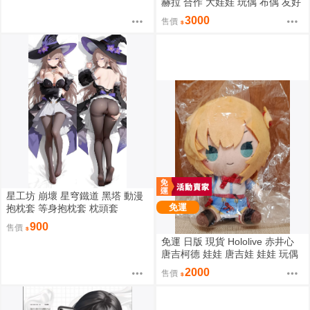
赫拉 合作 大娃娃 玩偶 布偶 友好
抱抱大娃娃 星街すいせい カナヘ
3000
售價
イの小動物 なかよしハグぬいぐ
るみ
星工坊 崩壞 星穹鐵道 黑塔 動漫
免運
抱枕套 等身抱枕套 枕頭套
900
售價
免運 日版 現貨 Hololive 赤井心
唐吉柯德 娃娃 唐吉娃 娃娃 玩偶
ドン・キホーテ もちどる 赤井は
2000
售價
あと