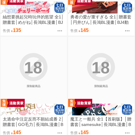
紬想要挑起兒時玩伴的慾望 全1│
勇者の愛が重すぎる 全1│贈書套
贈書套│めがね│長鴻BL漫畫│BJ
│円井ぴん│長鴻BL漫畫│BJ4動
4動漫
漫
135
145
售價
售價
18
18
限制級商品
限制級商品
太過命中注定反而不願結成番 2│
魔王と一般兵 全1【首刷版】│贈
贈書套│GO毛力│長鴻BL漫畫│B
書套│samesuke│長鴻BL漫畫│B
J4動漫
J4動漫
145
145
售價
售價