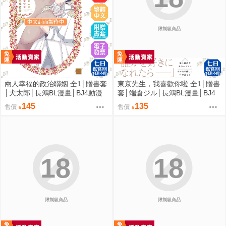
限制級商品
兩人幸福的政治聯姻 全1│贈書套
東京先生，我喜歡你啦 全1│贈書
│犬太郎│長鴻BL漫畫│BJ4動漫
套│端倉ジル│長鴻BL漫畫│BJ4
動漫
145
135
售價
售價
18
18
限制級商品
限制級商品