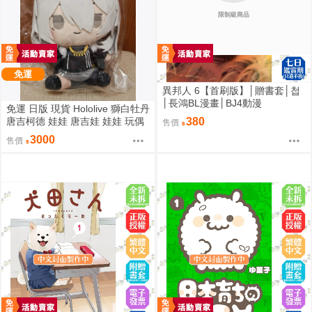
限制級商品
免運
異邦人 6【首刷版】│贈書套│첩
│長鴻BL漫畫│BJ4動漫
免運 日版 現貨 Hololive 獅白牡丹
唐吉柯德 娃娃 唐吉娃 娃娃 玩偶
380
售價
ドン・キホーテ もちどる 獅白ぼ
3000
售價
たん