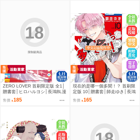
18
限制級商品
ZERO LOVER 首刷限定版 全1│
現在的是哪一個多聞！？ 首刷限
贈書套│ヒロハルヨシ│長鴻BL漫
定版 10│贈書套│師走ゆき│長鴻
畫│BJ4動漫
漫畫│BJ4動漫
185
165
售價
售價
18