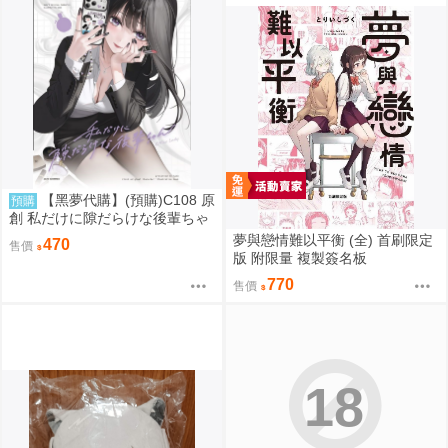
【黑夢代購】(預購)C108 原
預購
創 私だけに隙だらけな後輩ちゃ
ん 社團名:saeu 繪師:saeu
夢與戀情難以平衡 (全) 首刷限定
470
售價
版 附限量 複製簽名板
770
售價
18