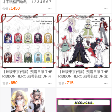
才不玩格鬥遊戲～ 1 2 3 4 5 6 7
8 9 首刷 平裝
1450
售價
【琰琰東京代購】預購日版 THE
【琰琰東京代購】預購日版 THE
RIBBON HERO 緞帶英雄 DF 吊
RIBBON HERO 緞帶英雄 DF 立
飾 藍寶石 帕茵 天鵝絨 吉露可
牌 藍寶石 帕茵 天鵝絨 吉露可
650
715
售價
售價