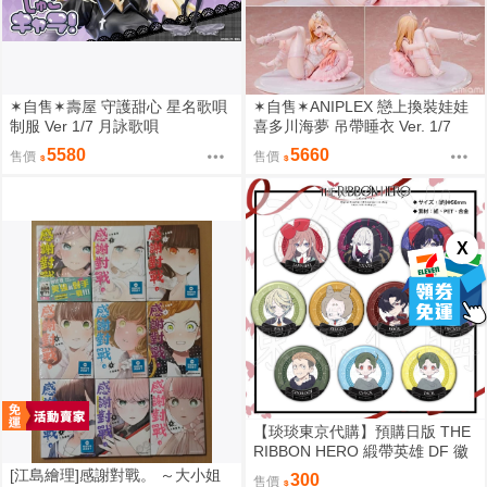
✶自售✶壽屋 守護甜心 星名歌唄
✶自售✶ANIPLEX 戀上換裝娃娃
制服 Ver 1/7 月詠歌唄
喜多川海夢 吊帶睡衣 Ver. 1/7
5580
5660
售價
售價
X
【琰琰東京代購】預購日版 THE
RIBBON HERO 緞帶英雄 DF 徽
章 藍寶石 帕茵 天鵝絨 吉露可
[江島繪理]感謝對戰。 ～大小姐
300
售價