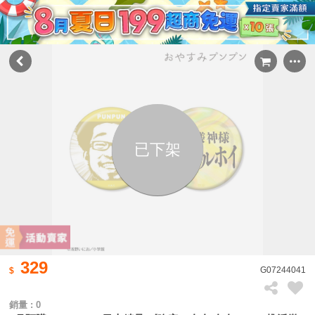
已下架
329
G07244041
銷量 : 0