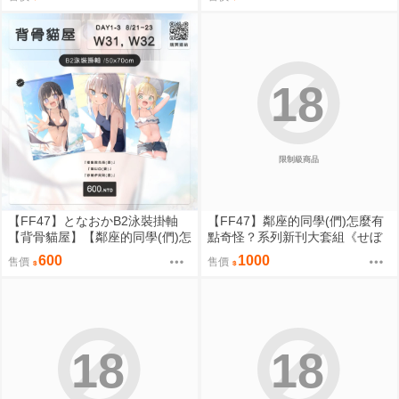
陽奈 蔚藍檔案
陽奈 蔚藍檔案
18
限制級商品
【FF47】となおかB2泳裝掛軸
【FF47】鄰座的同學(們)怎麼有
【背骨貓屋】【鄰座的同學(們)怎
點奇怪？系列新刊大套組《せぼ
麼有點奇怪？】[雙層布掛軸]｜九
あーと2》【背骨貓屋】[B5全彩
600
1000
售價
售價
月陸續出貨
畫冊] [繁體中文][新刊] [壓克力夾
組][雙層布掛軸]｜九月陸續出貨
18
18