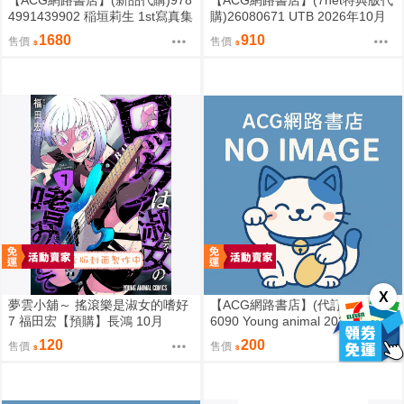
4991439902 稲垣莉生 1st寫真集
購)26080671 UTB 2026年10月
「SHEER」
號 限定封面版/通常版 特典:生寫
1680
910
售價
售價
真/明信片 1張
X
夢雲小舖～ 搖滾樂是淑女的嗜好
【ACG網路書店】(代訂)283042
7 福田宏【預購】長鴻 10月
6090 Young animal 2026年9月2
5日號
120
200
售價
售價