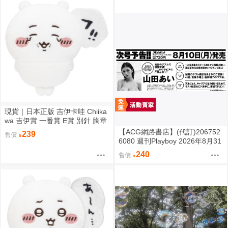
現貨｜日本正版 吉伊卡哇 Chiika
wa 吉伊賞 一番賞 E賞 別針 胸章
娃娃 (フ!!）｜吉伊 小可愛 ちい
【ACG網路書店】(代訂)206752
239
售價
かわ
6080 週刊Playboy 2026年8月31
日號 封面:山田愛
240
售價