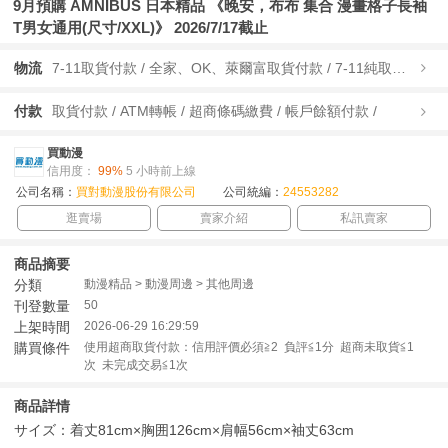
9月預購 AMNIBUS 日本精品 《晚安，布布 集合 漫畫格子長袖
T男女通用(尺寸/XXL)》 2026/7/17截止
物流
7-11取貨付款 / 全家、OK、萊爾富取貨付款 / 7-11純取貨 / 全家、OK、萊爾富純取貨 / 宅配/快遞 /
付款
取貨付款 / ATM轉帳 / 超商條碼繳費 / 帳戶餘額付款 /
買動漫
信用度：
99%
5 小時前上線
公司名稱：
買對動漫股份有限公司
公司統編：
24553282
逛賣場
賣家介紹
私訊賣家
商品摘要
分類
動漫精品 > 動漫周邊 > 其他周邊
刊登數量
50
上架時間
2026-06-29 16:29:59
購買條件
使用超商取貨付款：信用評價必須≧2 負評≦1分 超商未取貨≦1
次 未完成交易≦1次
商品詳情
サイズ：着丈81cm×胸囲126cm×肩幅56cm×袖丈63cm