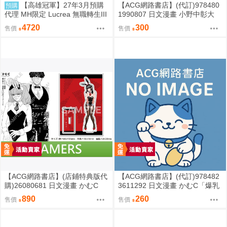
【高雄冠軍】27年3月預購
【ACG網路書店】(代訂)978480
預購
代理 MH限定 Lucrea 無職轉生III
1990807 日文漫畫 小野中彰大
艾莉絲 高約27公分 免訂金
「夢想成為魔法少女 / 魔法少女
4720
300
售價
售價
にあこがれて (13)」
【ACG網路書店】(店鋪特典版代
【ACG網路書店】(代訂)978482
購)26080681 日文漫畫 かむC
3611292 日文漫畫 かむC「爆乳
「爆乳兔女郎 爆乳バニーおばさ
兔女郎 爆乳バニーおばさん
890
260
售價
售價
ん (4)」
(4)」