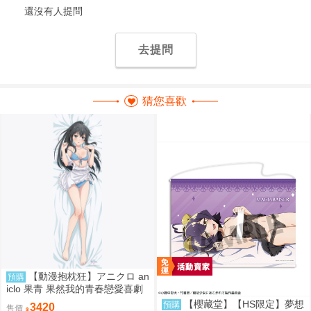
還沒有人提問
去提問
猜您喜歡
【動漫抱枕狂】アニクロ an
預購
iclo 果青 果然我的青春戀愛喜劇
搞錯了 雪之下雪乃 海の家Ver 等
【櫻藏堂】【HS限定】夢想
預購
3420
售價