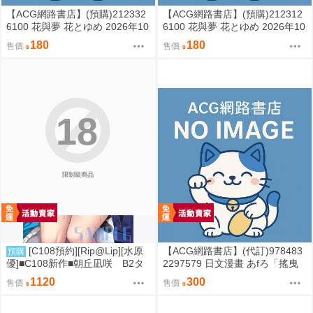
【ACG網路書店】(預購)212332
【ACG網路書店】(預購)212312
6100 花與夢 花とゆめ 2026年10
6100 花與夢 花とゆめ 2026年10
月20日號 附:多聞君 學生證風小
月5日號 附:ミユキ蜜蜂 画業20周
180
180
售價
售價
卡
年紀念資料夾
18
限制級商品
[C108預約][Rip@Lip][水原
【ACG網路書店】(代訂)978483
預購
優]■C108新作■朝丘凪咲 B2タ
2297579 日文漫畫 あfろ「搖曳
ペストリー(Wスエード) B2掛軸
露營△ / ゆるキャン△ (19)」
1120
300
售價
售價