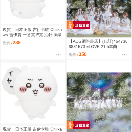
現貨｜日本正版 吉伊卡哇 Chiika
wa 吉伊賞 一番賞 E賞 別針 胸章
娃娃 (あーん…）｜吉伊 小可愛
【ACG網路書店】(代訂)454736
239
售價
ちいかわ
6831573 =LOVE 21th單曲
「恋、はじめました。」Type-F
350
售價
通常盤
現貨｜日本正版 吉伊卡哇 Chiika