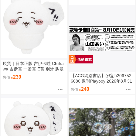
現貨｜日本正版 吉伊卡哇 Chiika
wa 吉伊賞 一番賞 E賞 別針 胸章
娃娃 (フ!!）｜吉伊 小可愛 ちい
【ACG網路書店】(代訂)206752
239
售價
かわ
6080 週刊Playboy 2026年8月31
日號 封面:山田愛
240
售價