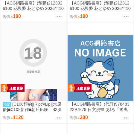
【ACG網路書店】(預購)212332
【ACG網路書店】(預購)212312
6100 花與夢 花とゆめ 2026年10
6100 花與夢 花とゆめ 2026年10
月20日號 附:多聞君 學生證風小
月5日號 附:ミユキ蜜蜂 画業20周
180
180
售價
售價
卡
年紀念資料夾
18
限制級商品
[C108預約][Rip@Lip][水原
【ACG網路書店】(代訂)978483
預購
優]■C108新作■朝丘凪咲 B2タ
2297579 日文漫畫 あfろ「搖曳
ペストリー(Wスエード) B2掛軸
露營△ / ゆるキャン△ (19)」
1120
300
售價
售價