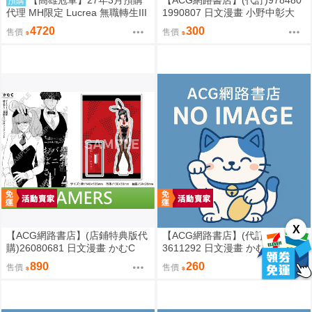
預購
代理 MH限定 Lucrea 無職轉生III
1990807 日文漫畫 小野中彰大
艾莉絲 高約27公分 免訂金
「夢想成為魔法少女 / 魔法少女
4720
300
售價
售價
にあこがれて (13)」
X
【ACG網路書店】(店鋪特典版代
【ACG網路書店】(代訂)978482
購)26080681 日文漫畫 かむC
3611292 日文漫畫 かむC「爆乳
「爆乳兔女郎 爆乳バニーおばさ
兔女郎 爆乳バニーおばさん
890
260
售價
售價
ん (4)」
(4)」