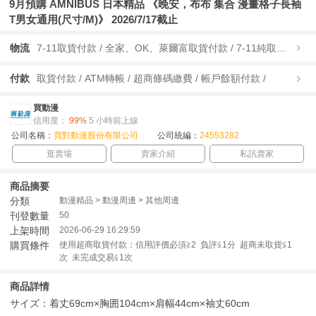
9月預購 AMNIBUS 日本精品 《晚安，布布 集合 漫畫格子長袖
T男女通用(尺寸/M)》 2026/7/17截止
物流
7-11取貨付款 / 全家、OK、萊爾富取貨付款 / 7-11純取貨 / 全家、OK、萊爾富純取貨 / 宅配/快遞 /
付款
取貨付款 / ATM轉帳 / 超商條碼繳費 / 帳戶餘額付款 /
買動漫
信用度：
99%
5 小時前上線
公司名稱：
買對動漫股份有限公司
公司統編：
24553282
逛賣場
賣家介紹
私訊賣家
商品摘要
分類
動漫精品 > 動漫周邊 > 其他周邊
刊登數量
50
上架時間
2026-06-29 16:29:59
購買條件
使用超商取貨付款：信用評價必須≧2 負評≦1分 超商未取貨≦1
次 未完成交易≦1次
商品詳情
サイズ：着丈69cm×胸囲104cm×肩幅44cm×袖丈60cm