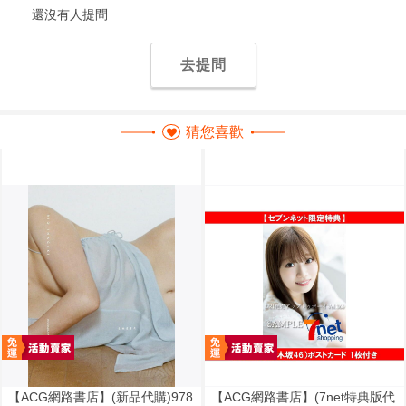
還沒有人提問
去提問
猜您喜歡
【ACG網路書店】(新品代購)978
【ACG網路書店】(7net特典版代