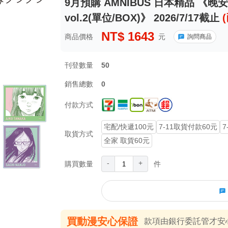
9月預購 AMNIBUS 日本精品 《
vol.2(單位/BOX)》 2026/7/17截止
NT$
1643
商品價格
元
詢問商品
刊登數量
50
銷售總數
0
付款方式
宅配/快遞100元
7-11取貨付款60元
7
取貨方式
全家 取貨60元
-
+
購買數量
件
買動漫安心保證
款項由銀行委託管才安心 