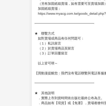
．已上市且非現貨商品：
－每週四～日下單者，於隔週五出貨
－每週一～三下單者，於隔週四出貨
━━━━━━━━━━━━━━━━━━
★ 賣場出貨方式
［１～２本書］三層氣泡布（２圈）＋ＰＥ破
［３～７本書］三層氣泡布（４～５圈）＋Ｐ
［８本以上］ 三層氣泡布（２圈）＋紙箱出
（另有加固紙箱賣場，如有需要可至賣場加購
加固紙箱賣場：
https://www.myacg.com.tw/goods_detail.php
━━━━━━━━━━━━━━━━━━
★ 聯繫方式
如對賣場或商品有任何問題可：
（１）私訊留言
（２）於賣場商品頁留言
（３）訂單回覆留言