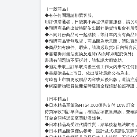
購買評價限制
使用超商取貨付款：信用評價必須≧2 負評≦1
サイズ：（約）70×60mm
厚み：1mm
賣場規則
【下標前，請詳閱以下事項，完全同意才請下標
［一般商品］
◆有任何問題請聯繫客服。
用評價溝通者，日後將不再提供購書服務，請另
◆預購商品的出貨時間依出版社供貨情形會有所
◆不同月份商品可一起結帳，等訂單內所有商品
◆預購商品皆無現貨，商品圖為示意圖，請以實
◆商品如有缺件、瑕疵，請務必取貨3日內留言
◆書籍拆封無法更換及退貨(內頁印刷瑕疵例外)
書籍有問題請不要拆封，請私訊大廚協助。
◆逾期未取且訂單取消後三個工作天內未有任何
◆書籍贈品&上市日、依出版社最終公布為主。