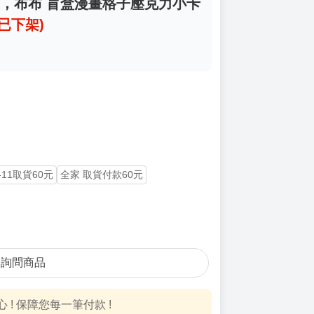
晚安，布布 盲盒漫畫格子壓克力小卡
(已下架)
-11取貨60元
全家 取貨付款60元
詢問商品
! 保障您每一筆付款 !