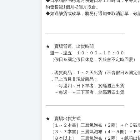
有時會上市前更改贈品內容或延後出版，還請注
◆網路購物取貨後開箱時建議全程錄影拍照存證
［日本精品］
◆日本精品單筆滿NT$4,000須先支付 10% 
待買家收到訂單商品，確認品項數量無誤，並確
訂金金額將退回至買動漫錢包。
◆日本精品為受注代購性質，結單後恕無法取消
◆日本精品圖像僅供參考，設計及式樣請以實際
◆日本精品的標題月份是日本上市時間，不等於
約發售後1個月-2個月抵台。
◆如遇缺貨或砍單，將另行通知並取消訂單，敬
━━━━━━━━━━━━━━━━━━
★ 賣場營運、出貨時間
週一～週五 １０：００～１９：００
（假日＆國定假日休息，客服會不定時回覆）
．現貨商品：１～２天出貨（不含假日＆國定