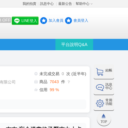
我的拍賣
訊息中心
最新公告
幫助中心
│
│
│
8 OFF
加入會員
會員登入
LINE登入
平台說明Q&A
結帳
未完成交易
0
次 (近半年)
商品
7043
件
有限公司
❔
訊息
中心
信用
99
%
常用
功能
TOP