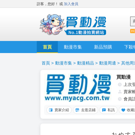
訪客，您好！
或
加入會員
首頁
動漫市集
新品預購
下殺
首頁
>
動漫市集
>
動漫精品
>
動漫周邊
>
其他周
買動漫
上次
賣家
會員
賣家介紹
去逛店鋪
私訊
收藏