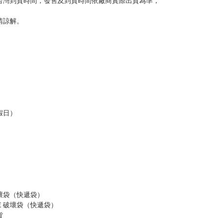
意。
，以保障買賣家雙方權益。
訂金，訂金將以專屬訂金賣場方式收取，
認收貨後，訂金賣場將由大廚取消，
，請慎重下單。
商品為準，可能有色差。
台灣到貨時間，發售及到貨時間依廠商實際出貨為準，
請諒解。
假日）