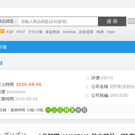
搜 尋
R1
商品標題
KSP
FF47
子午計畫
家庭教師
hololive
蔚藍檔案
鳴潮
Vspo
特集
邊
評價
69270
登入時間
2026-08-06
公司名稱
買對動漫股份
帳號
bookstore
公司統編
24553282
註冊時間
2014-09-29
店鋪
服務時間: 10點-19點
一
二
三
四
五
六
日