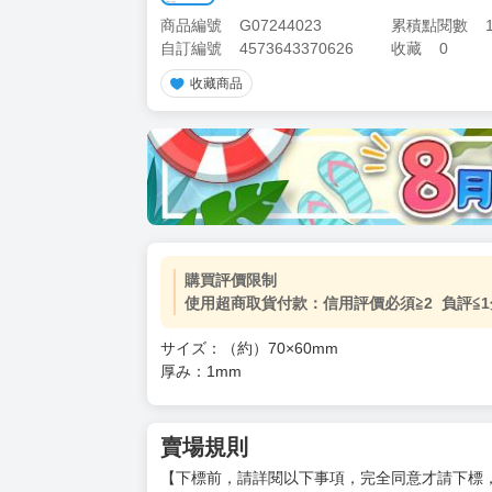
商品編號
G07244023
累積點閱數
自訂編號
4573643370626
收藏
0
收藏商品
加價購
( 共
1
件商品 )
(加購品) 買動漫★《$15元-
-
+