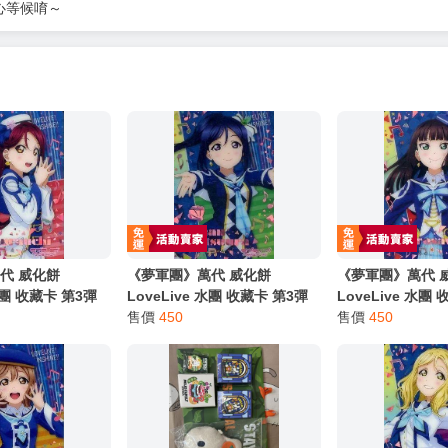
服務，請務必小心，避免受騙！】
別註明，沒有則反之。
心等候唷～