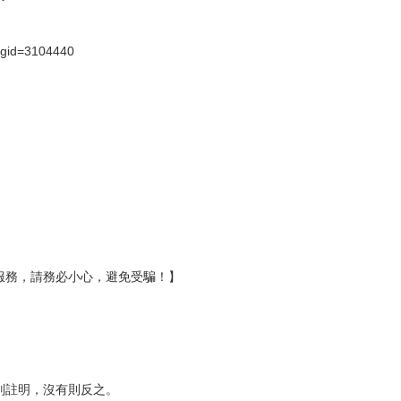
壞袋（快遞袋）
Ｅ破壞袋（快遞袋）
貨
）
?gid=3104440