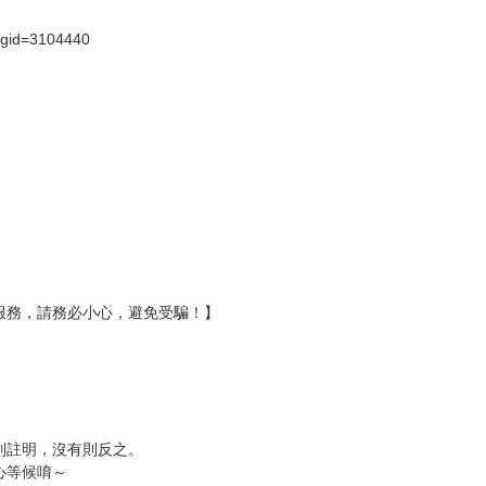
?gid=3104440
服務，請務必小心，避免受騙！】
別註明，沒有則反之。
心等候唷～