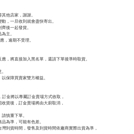
尋其他店家，謝謝。
變動，一旦收到就會盡快寄出。
到齊後一起發貨。
品為主。
反應，逾期不受理。
反應，將直接加入黑名單，還請下單後準時取貨。
意。
，以保障買賣家雙方權益。
訂金，訂金將以專屬訂金賣場方式收取，
認收貨後，訂金賣場將由大廚取消，
，請慎重下單。
商品為準，可能有色差。
台灣到貨時間，發售及到貨時間依廠商實際出貨為準，