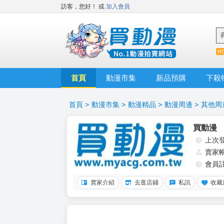
訪客，您好！
或
加入會員
首頁
動漫市集
新品預購
下殺
首頁
>
動漫市集
>
動漫精品
>
動漫周邊
>
其他周
買動漫
上次
賣家
會員
賣家介紹
去逛店鋪
私訊
收藏