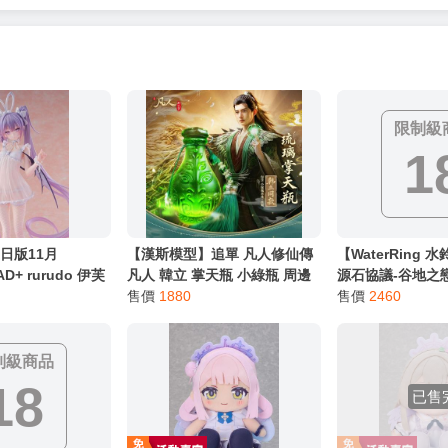
限制級
1
日版11月
【漢斯模型】追單 凡人修仙傳
【WaterRing
D+ rurudo 伊芙
凡人 韓立 掌天瓶 小綠瓶 周邊
源石協議-谷地之
ミランジェリー
吊飾
售價
1880
組】價值5390元
售價
2460
成品
即門}
制級商品
18
已售