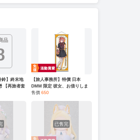
商品
8
 水鈴鈴】終末地
【旅人事務所】特價 日本
戀 【再旅者套
DMM 限定 彼女、​お借りしま
 明日方舟{宅
す 出租女友 櫻澤墨 桜沢墨 萬
售價
650
聖節 狼娘 B2半截掛軸 【原售
價990元 特價650元】
完
已售完