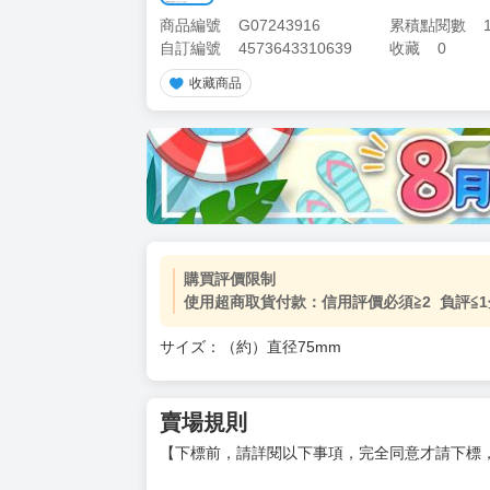
商品編號
G07243916
累積點閱數
自訂編號
4573643310639
收藏
0
收藏商品
購買評價限制
使用超商取貨付款：信用評價必須≧2 負評≦1
サイズ：（約）直径75mm
賣場規則
【下標前，請詳閱以下事項，完全同意才請下標