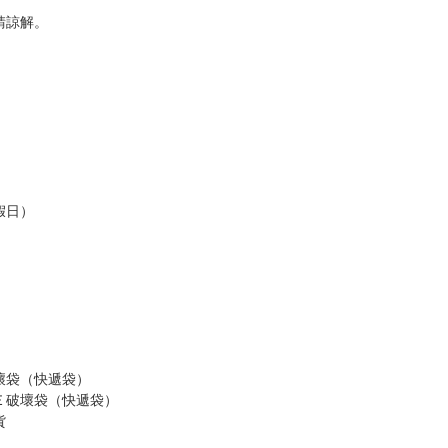
請諒解。
假日）
壞袋（快遞袋）
Ｅ破壞袋（快遞袋）
貨
）