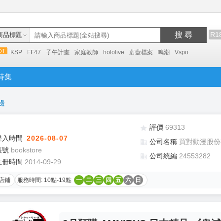
搜 尋
R1
商品標題
KSP
FF47
子午計畫
家庭教師
hololive
蔚藍檔案
鳴潮
Vspo
特集
邊
評價
69313
登入時間
2026-08-07
公司名稱
買對動漫股份
帳號
bookstore
公司統編
24553282
註冊時間
2014-09-29
店鋪
服務時間: 10點-19點
一
二
三
四
五
六
日