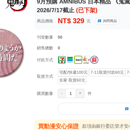
9月預購 AMNIBUS 日本精品 《
2026/7/17截止
(已下架)
NT$
329
商品價格
元
詢問商品
刊登數量
50
銷售總數
0
付款方式
宅配/快遞100元
7-11取貨付款60元
7
取貨方式
全家 取貨60元
-
+
購買數量
件
買動漫安心保證
款項由銀行委託管才安心 