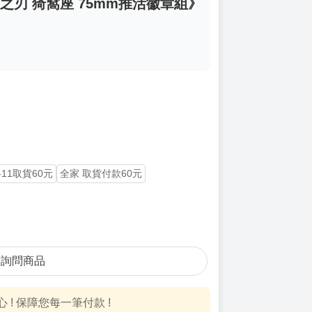
鬼滅之刃 猗窩座 75mm推活徽章組》
-11取貨60元
全家 取貨付款60元
詢問商品
! 保障您每一筆付款 !