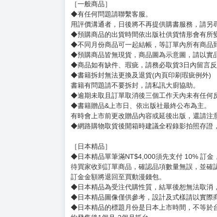
［一般商品］
◆有任何問題請聯繫客服。
用評價溝通者，日後將不再提供購書服務，請另
◆預購商品的出貨時間依出版社供貨情形會有所
◆不同月份商品可一起結帳，等訂單內所有商品
◆預購商品皆無現貨，商品圖為示意圖，請以實
◆商品如有缺件、瑕疵，請務必取貨3日內留言
◆書籍拆封無法更換及退貨(內頁印刷瑕疵例外)
書籍有問題請不要拆封，請私訊大廚協助。
◆逾期未取且訂單取消後三個工作天內未有任何
◆書籍贈品&上市日、依出版社最終公布為主。
有時會上市前更改贈品內容或延後出版，還請注
◆網路購物取貨後開箱時建議全程錄影拍照存證
［日本精品］
◆日本精品單筆滿NT$4,000須先支付 10% 
待買家收到訂單商品，確認品項數量無誤，並確
訂金金額將退回至買動漫錢包。
◆日本精品為受注代購性質，結單後恕無法取消
◆日本精品圖像僅供參考，設計及式樣請以實際
◆日本精品的標題月份是日本上市時間，不等於