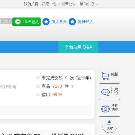
我的拍賣
訊息中心
最新公告
幫助中心
│
│
│
8 OFF
加入會員
會員登入
LINE登入
平台說明Q&A
結帳
未完成交易
0
次 (近半年)
商品
7170
件
有限公司
❔
訊息
中心
信用
99
%
常用
功能
TOP