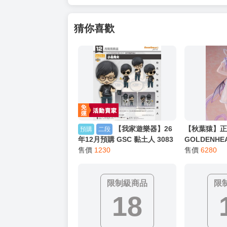
猜你喜歡
【我家遊樂器】26
【秋葉猿】正
預購
二段
年12月預購 GSC 黏土人 3083
GOLDENHEA
KOJIMA PRODUCTIONS 小島
售價
1230
イヴ ウサミ
售價
6280
秀夫
1/7 PVC 完
限制級商品
限
18