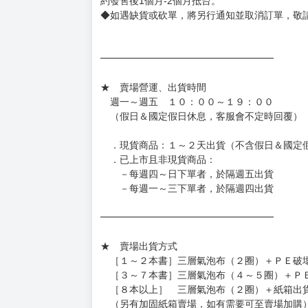
約發售後1個月-2個月抵台。
◆如遇缺貨或砍單，將另行通知並取消訂單，敬
━━━━━━━━━━━━━━━━━━
★ 賣場營運、出貨時間
週一～週五 １０：００～１９：００
（假日＆國定假日休息，客服會不定時回覆）
．現貨商品：１～２天出貨（不含假日＆國定
．已上市且非現貨商品：
－每週四～日下單者，於隔週五出貨
－每週一～三下單者，於隔週四出貨
━━━━━━━━━━━━━━━━━━
★ 賣場出貨方式
［１～２本書］三層氣泡布（２圈）＋ＰＥ破
［３～７本書］三層氣泡布（４～５圈）＋Ｐ
［８本以上］ 三層氣泡布（２圈）＋紙箱出
（另有加固紙箱賣場，如有需要可至賣場加購