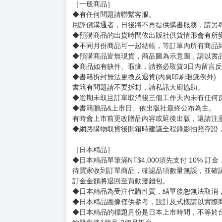
［一般商品］
◆有任何問題請聯繫客服。
用評價溝通者，日後將不再提供購書服務，請另
◆預購商品的出貨時間依出版社供貨情形會有所
◆不同月份商品可一起結帳，等訂單內所有商品
◆預購商品皆無現貨，商品圖為示意圖，請以實
◆商品如有缺件、瑕疵，請務必取貨3日內留言
◆書籍拆封無法更換及退貨(內頁印刷瑕疵例外)
書籍有問題請不要拆封，請私訊大廚協助。
◆逾期未取且訂單取消後三個工作天內未有任何
◆書籍贈品&上市日、依出版社最終公布為主。
有時會上市前更改贈品內容或延後出版，還請注
◆網路購物取貨後開箱時建議全程錄影拍照存證
［日本精品］
◆日本精品單筆滿NT$4,000須先支付 10% 
待買家收到訂單商品，確認品項數量無誤，並確
訂金金額將退回至買動漫錢包。
◆日本精品為受注代購性質，結單後恕無法取消
◆日本精品圖像僅供參考，設計及式樣請以實際
◆日本精品的標題月份是日本上市時間，不等於