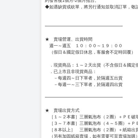
約發售後1個月-2個月抵台。
◆如遇缺貨或砍單，將另行通知並取消訂單，敬
━━━━━━━━━━━━━━━━━━
★ 賣場營運、出貨時間
週一～週五 １０：００～１９：００
（假日＆國定假日休息，客服會不定時回覆）
．現貨商品：１～２天出貨（不含假日＆國定
．已上市且非現貨商品：
－每週四～日下單者，於隔週五出貨
－每週一～三下單者，於隔週四出貨
━━━━━━━━━━━━━━━━━━
★ 賣場出貨方式
［１～２本書］三層氣泡布（２圈）＋ＰＥ破
［３～７本書］三層氣泡布（４～５圈）＋Ｐ
［８本以上］ 三層氣泡布（２圈）＋紙箱出
（另有加固紙箱賣場，如有需要可至賣場加購