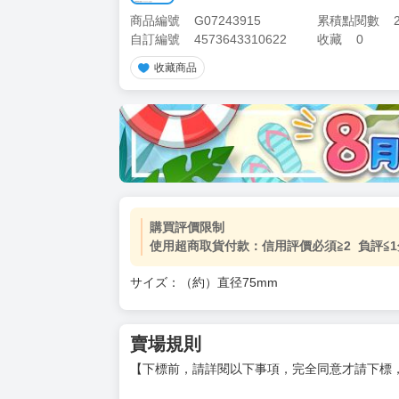
商品編號
G07243915
累積點閱數
自訂編號
4573643310622
收藏
0
收藏商品
購買評價限制
使用超商取貨付款：信用評價必須≧2 負評≦1
サイズ：（約）直径75mm
賣場規則
【下標前，請詳閱以下事項，完全同意才請下標