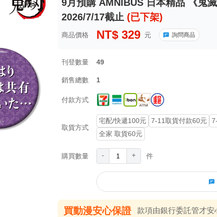
9月預購 AMNIBUS 日本精品 《
2026/7/17截止
(已下架)
NT$
329
商品價格
元
詢問商品
刊登數量
49
銷售總數
1
付款方式
宅配/快遞100元
7-11取貨付款60元
7
取貨方式
全家 取貨60元
-
+
購買數量
件
買動漫安心保證
款項由銀行委託管才安心 