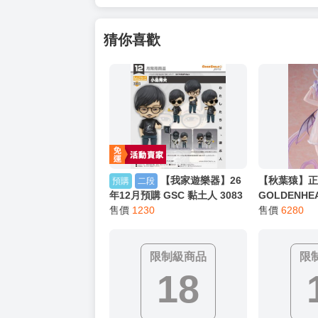
猜你喜歡
【我家遊樂器】26
【秋葉猿】正
預購
二段
年12月預購 GSC 黏土人 3083
GOLDENHEA
KOJIMA PRODUCTIONS 小島
售價
1230
イヴ ウサミ
售價
6280
秀夫
1/7 PVC 完
限制級商品
限
18