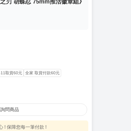
鬼滅之刃 胡蝶忍 75mm推活徽章組》
-11取貨60元
全家 取貨付款60元
詢問商品
! 保障您每一筆付款 !