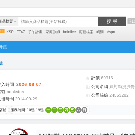
搜 尋
R1
商品標題
KSP
FF47
子午計畫
家庭教師
hololive
蔚藍檔案
鳴潮
Vspo
特集
邊
評價
69313
登入時間
2026-08-07
公司名稱
買對動漫股份
帳號
bookstore
公司統編
24553282
註冊時間
2014-09-29
店鋪
服務時間: 10點-19點
一
二
三
四
五
六
日