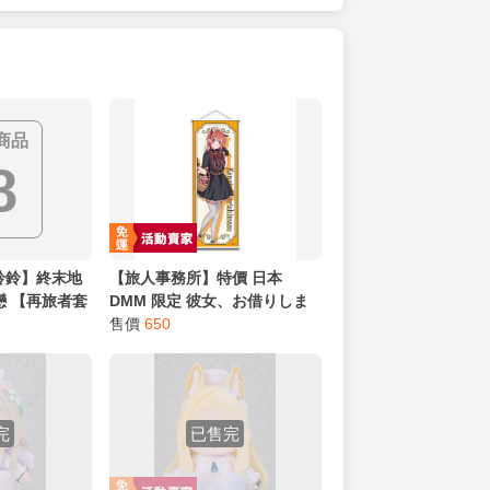
商品
8
 水鈴鈴】終末地
【旅人事務所】特價 日本
戀 【再旅者套
DMM 限定 彼女、​お借りしま
 明日方舟{宅
す 出租女友 櫻澤墨 桜沢墨 萬
售價
650
聖節 狼娘 B2半截掛軸 【原售
價990元 特價650元】
完
已售完