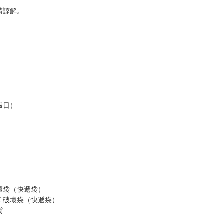
請諒解。
假日）
壞袋（快遞袋）
Ｅ破壞袋（快遞袋）
貨
）