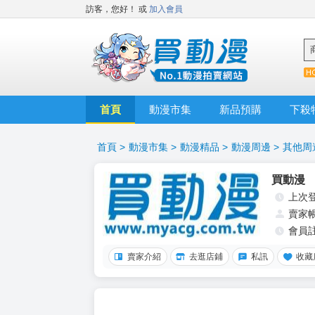
訪客，您好！
或
加入會員
首頁
動漫市集
新品預購
下殺
首頁
>
動漫市集
>
動漫精品
>
動漫周邊
>
其他周
買動漫
上次
賣家
會員
賣家介紹
去逛店鋪
私訊
收藏