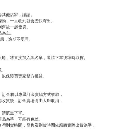
尋其他店家，謝謝。
變動，一旦收到就會盡快寄出。
到齊後一起發貨。
品為主。
反應，逾期不受理。
反應，將直接加入黑名單，還請下單後準時取貨。
意。
，以保障買賣家雙方權益。
訂金，訂金將以專屬訂金賣場方式收取，
認收貨後，訂金賣場將由大廚取消，
，請慎重下單。
商品為準，可能有色差。
台灣到貨時間，發售及到貨時間依廠商實際出貨為準，