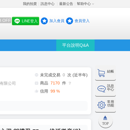
我的拍賣
訊息中心
最新公告
幫助中心
│
│
│
8 OFF
加入會員
會員登入
LINE登入
平台說明Q&A
結帳
未完成交易
0
次 (近半年)
商品
7170
件
有限公司
❔
訊息
中心
信用
99
%
常用
功能
TOP