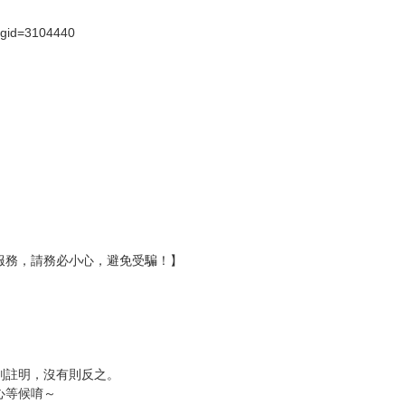
?gid=3104440
服務，請務必小心，避免受騙！】
別註明，沒有則反之。
心等候唷～