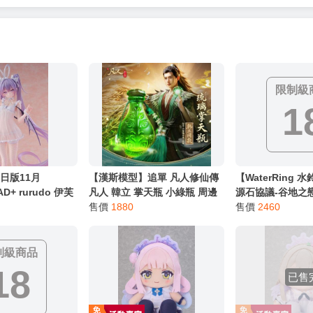
限制級
1
日版11月
【漢斯模型】追單 凡人修仙傳
【WaterRing
D+ rurudo 伊芙
凡人 韓立 掌天瓶 小綠瓶 周邊
源石協議-谷地之
ミランジェリー
吊飾
售價
1880
組】價值5390元
售價
2460
成品
即門}
制級商品
18
已售