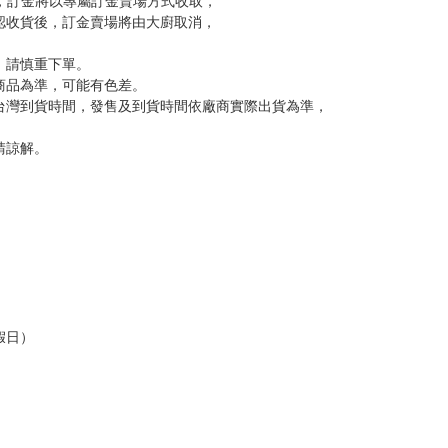
反應，逾期不受理。
反應，將直接加入黑名單，還請下單後準時取貨。
意。
，以保障買賣家雙方權益。
訂金，訂金將以專屬訂金賣場方式收取，
認收貨後，訂金賣場將由大廚取消，
，請慎重下單。
商品為準，可能有色差。
台灣到貨時間，發售及到貨時間依廠商實際出貨為準，
請諒解。