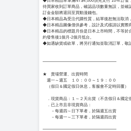
◆商品如有缺件、瑕疵，請務必取貨3日內留言
◆書籍拆封無法更換及退貨(內頁印刷瑕疵例外)
書籍有問題請不要拆封，請私訊大廚協助。
◆逾期未取且訂單取消後三個工作天內未有任何
◆書籍贈品&上市日、依出版社最終公布為主。
有時會上市前更改贈品內容或延後出版，還請注
◆網路購物取貨後開箱時建議全程錄影拍照存證
［日本精品］
◆日本精品單筆滿NT$4,000須先支付 10% 
待買家收到訂單商品，確認品項數量無誤，並確
訂金金額將退回至買動漫錢包。
◆日本精品為受注代購性質，結單後恕無法取消
◆日本精品圖像僅供參考，設計及式樣請以實際
◆日本精品的標題月份是日本上市時間，不等於
約發售後1個月-2個月抵台。
◆如遇缺貨或砍單，將另行通知並取消訂單，敬
━━━━━━━━━━━━━━━━━━