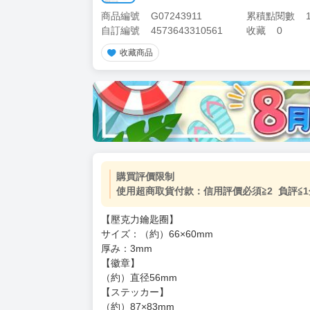
商品編號
G07243911
累積點閱數
自訂編號
4573643310561
收藏
0
收藏商品
加價購
( 共
1
件商品 )
(加購品) 買動漫★《$15元-
-
+