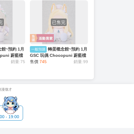
商品
8
 水鈴鈴】終末地
【旅人事務所】特價 日本
戀 【再旅者套
DMM 限定 彼女、​お借りしま
 明日方舟{宅
す 出租女友 櫻澤墨 桜沢墨 萬
售價
650
聖節 狼娘 B2半截掛軸 【原售
價990元 特價650元】
完
已售完
館~預約 1月
轉蛋概念館~預約 1月
一般預購
opuni 蔚藍檔
GSC 玩偶 Chocopuni 蔚藍檔
ve 桐藤渚 超商
銷量:75
案 Blue Archive 百合園聖亞
售價
745
銷量:99
超商付款免訂金