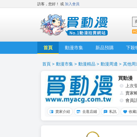
訪客，您好！
或
加入會員
首頁
動漫市集
新品預購
下殺
首頁
>
動漫市集
>
動漫精品
>
動漫周邊
>
其他周
買動漫
上次
賣家
會員
賣家介紹
去逛店鋪
私訊
收藏