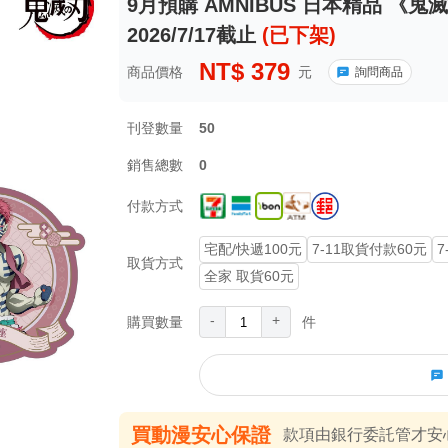
9月預購 AMNIBUS 日本精品 《
2026/7/17截止
(已下架)
NT$
379
商品價格
元
詢問商品
刊登數量
50
銷售總數
0
付款方式
宅配/快遞100元
7-11取貨付款60元
7
取貨方式
全家 取貨60元
-
+
購買數量
件
買動漫安心保證
款項由銀行委託管才安心 