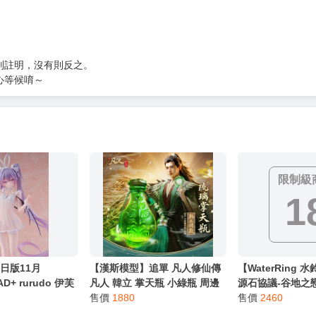
服務，請務必小心，避免受騙！】
別註明，沒有則反之。
心等候唷～