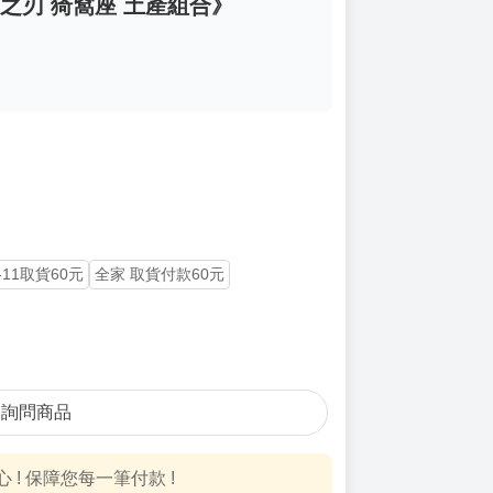
鬼滅之刃 猗窩座 土產組合》
-11取貨60元
全家 取貨付款60元
詢問商品
! 保障您每一筆付款 !