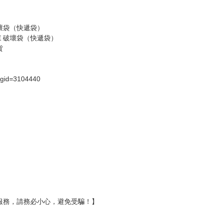
假日）
壞袋（快遞袋）
Ｅ破壞袋（快遞袋）
貨
）
?gid=3104440