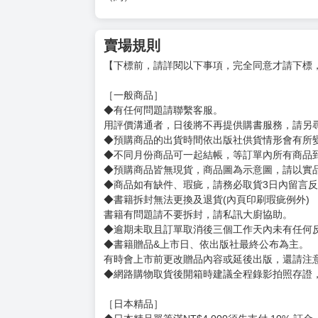
購買評價限制
使用超商取貨付款：信用評價必須≧2 負評≦1
【壓克力鑰匙圈】
サイズ：（約）66×60mm
厚み：3mm
【徽章】
（約）直径56mm
【ステッカー】
（約）87×83mm
賣場規則
【下標前，請詳閱以下事項，完全同意才請下標
［一般商品］
◆有任何問題請聯繫客服。
用評價溝通者，日後將不再提供購書服務，請另
◆預購商品的出貨時間依出版社供貨情形會有所
◆不同月份商品可一起結帳，等訂單內所有商品
◆預購商品皆無現貨，商品圖為示意圖，請以實