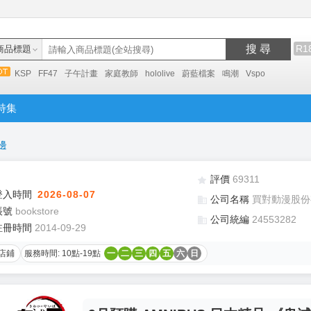
搜 尋
R1
商品標題
KSP
FF47
子午計畫
家庭教師
hololive
蔚藍檔案
鳴潮
Vspo
特集
邊
評價
69311
登入時間
2026-08-07
公司名稱
買對動漫股份
帳號
bookstore
公司統編
24553282
註冊時間
2014-09-29
店鋪
服務時間: 10點-19點
一
二
三
四
五
六
日