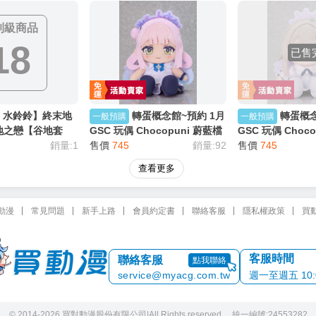
限制級
1
日版11月
【漢斯模型】追單 凡人修仙傳
【WaterRing
D+ rurudo 伊芙
凡人 韓立 掌天瓶 小綠瓶 周邊
源石協議-谷地之
ミランジェリー
吊飾
售價
1880
組】價值5390元
售價
2460
成品
即門}
制級商品
18
已售
ng 水鈴鈴】終末地
轉蛋概念館~預約 1月
轉蛋概念
一般預購
一般預購
地之戀【谷地套
GSC 玩偶 Chocopuni 蔚藍檔
GSC 玩偶 Choc
元 明日方舟{宅即
銷量:1
案 Blue Archive 聖園彌香 超
售價
745
銷量:92
案 Blue Archi
售價
745
商付款免訂金
付款免訂金
查看更多