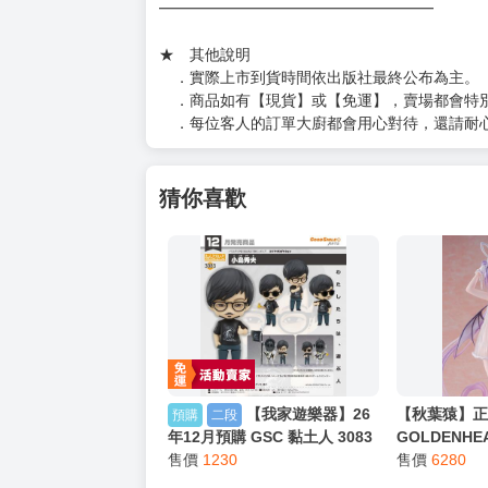
★ 聯繫方式
如對賣場或商品有任何問題可：
（１）私訊留言
（２）於賣場商品頁留言
（３）訂單回覆留言
以上皆可唷～
【買動漫提醒您：我們沒有電話聯繫與電話客服
━━━━━━━━━━━━━━━━━━
★ 其他說明
．實際上市到貨時間依出版社最終公布為主。
．商品如有【現貨】或【免運】，賣場都會特
．每位客人的訂單大廚都會用心對待，還請耐
猜你喜歡