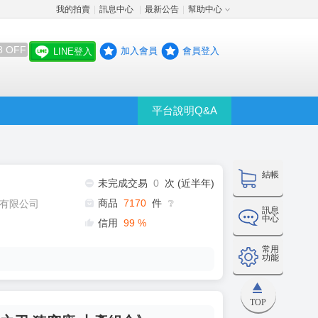
我的拍賣
訊息中心
最新公告
幫助中心
│
│
│
8 OFF
加入會員
會員登入
LINE登入
平台說明Q&A
結帳
未完成交易
0
次 (近半年)
商品
7170
件
有限公司
❔
訊息
中心
信用
99
%
常用
功能
TOP