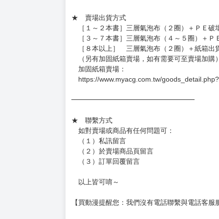
★ 賣場營運、出貨時間
週一～週五 １０：００～１９：００
（假日＆國定假日休息，客服會不定時回覆）
．現貨商品：１～２天出貨（不含假日＆國定
．已上市且非現貨商品：
－每週四～日下單者，於隔週五出貨
－每週一～三下單者，於隔週四出貨
━━━━━━━━━━━━━━━━━━
★ 賣場出貨方式
［１～２本書］三層氣泡布（２圈）＋ＰＥ破
［３～７本書］三層氣泡布（４～５圈）＋Ｐ
［８本以上］ 三層氣泡布（２圈）＋紙箱出
（另有加固紙箱賣場，如有需要可至賣場加購
加固紙箱賣場：
https://www.myacg.com.tw/goods_detail.php
━━━━━━━━━━━━━━━━━━