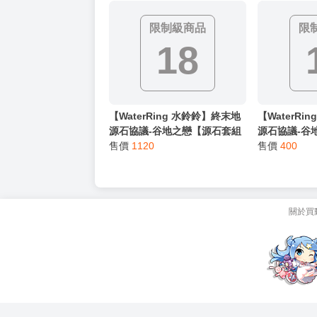
【我家遊樂器】26
【秋葉猿】正
預購
二段
年12月預購 GSC 黏土人 3083
GOLDENHEA
KOJIMA PRODUCTIONS 小島
售價
1230
イヴ ウサミ
售價
6280
秀夫
1/7 PVC 完
限制級商品
限
18
【WaterRing 水鈴鈴】終末地
【WaterRi
源石協議-谷地之戀【源石套組
源石協議-谷
+ 數位典藏版】價值2590元 明
售價
1120
組】價值700
售價
400
日方舟 {宅即門}
門}