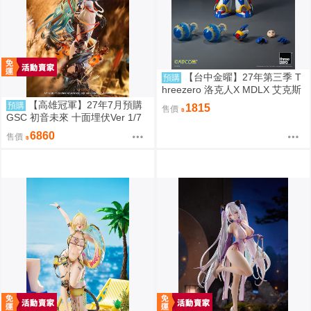
【台中金曜】27年第三季 T
預購
hreezero 洛克人X MDLX 艾克斯
（武力裝甲） 一般版 0907
【高雄冠軍】27年7月預購
預購
1815
售價
GSC 初音未來 十面埋伏Ver 1/7
再版 免訂金0907
6860
售價