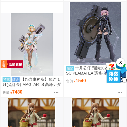
X
十月公仔 預購2027年4月 G
預購
SC PLAMATEA 瑪修·基利艾拉特
[奧特瑙斯]組裝模型 0924
【怨念事務所】預約 1
預購
訂金
1540
售價
月(免訂金) MAGI ARTS 高峰ナダ
レ 兔女郎服裝計畫 索菲亞 機甲
7480
售價
修女 1/6 亮色特別版 1004