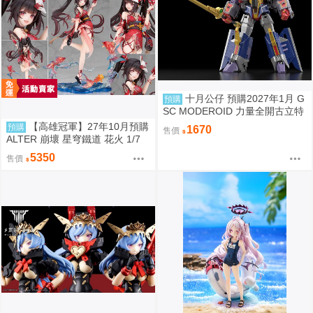
十月公仔 預購2027年1月 G
預購
SC MODEROID 力量全開古立特
再販 組裝模型 0907
【高雄冠軍】27年10月預購
預購
1670
售價
ALTER 崩壞 星穹鐵道 花火 1/7
附特典 免訂金0904
5350
售價