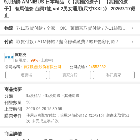
9月預購 AMNIBUS 日本精品 《【我推的孩子】 【我推的孩
子】 有馬佳奈 台詞T恤 vol.2男女通用(尺寸/XXL)》 2026/7/17截
止
物流
7-11取貨付款 / 全家、OK、萊爾富取貨付款 / 7-11純取貨 / 全家、OK、萊爾富純取貨 / 宅配/快遞 /
付款
取貨付款 / ATM轉帳 / 超商條碼繳費 / 帳戶餘額付款 /
買動漫
信用度：
99%
(上線中)
公司名稱：
買對動漫股份有限公司
公司統編：
24553282
逛賣場
賣家介紹
私訊賣家
商品摘要
分類
動漫精品 > 動漫周邊 > 其他周邊
刊登數量
50
上架時間
2026-06-29 15:39:59
購買條件
使用超商取貨付款：信用評價必須≧2 負評≦1分 超商未取貨≦1
次 未完成交易≦1次
商品詳情