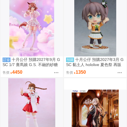
十月公仔 預購2027年9月 G
十月公仔 預購2027年3月 G
訂金
預購
SC 1/7 賽馬娘 G.S. 不融的砂糖
SC 黏土人 hololive 夏色祭 再販
點心 奧斯頓真弓 0907
0907
4450
1350
售價
售價