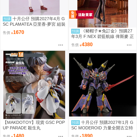
十月公仔 預購2027年4月 G
預購
SC PLAMATEA 亞里香‧夢宮 組裝
模型 0907
《豬帽子✬免訂金》預購27
預購
1670
售價
年3月 F:NEX 碧藍航線 俾斯麥 正
裝Ver 1/7 0913
4380
售價
【MAKDOTOY】現貨 GSC POP
十月公仔 預購2027年1月 G
預購
UP PARADE 殺生丸
SC MODEROID 力量全開古立特
騎士 再販 組裝模型 0907
1480
1890
售價
售價