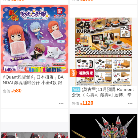
∮Quant雜貨鋪∮┌日本扭蛋┐ BA
NDAI 銀魂睡眠公仔 小全4款 銀
魂睡眠隊 銀魂睡眠小隊公仔 銀時
(莫古里)11月預購 Re-ment
預購
580
售價
神樂 定春 沖田總悟 轉蛋
盒玩 くら壽司 藏壽司 迴轉、幸
福的一盤 中盒6入 超商付款免訂
1120
售價
金 0815