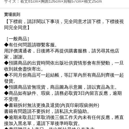
サイズ：着丈81cm×胸囲126cm×肩幅57cm×袖丈25cm
賣場規則