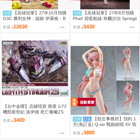
【高雄冠軍】27年10月預購
【高雄冠軍】27年8月預購
預購
預購
GSC 勝利女神：妮姬 伊萊格：B
Phat! 碧藍航線 奇爾沙治 Springti
OOM與驚嚇 1/4 0907
me Data 1/6 免訂金0928
12630
5430
售價
售價
【台中金曜】店鋪現貨 壽屋 1/72
機獸新世紀 洛伊德 死亡毒蠍ZS
EZ-036
【怨念事務所】預約 1
預購
訂金
3400
售價
月(免訂金) Q-six 戰姬絕唱 XV 瑪
麗亞 比基尼Ver 1/7 油光版 0920
3880
售價