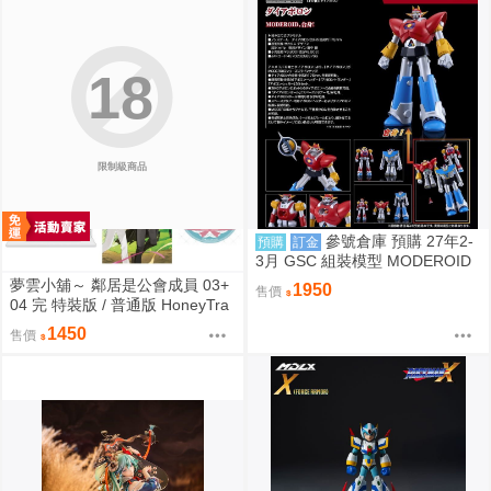
18
限制級商品
參號倉庫 預購 27年2-
預購
訂金
3月 GSC 組裝模型 MODEROID
UFO戰士阿波羅 大阿波羅 9/6 超
夢雲小舖～ 鄰居是公會成員 03+
1950
售價
取免訂
04 完 特裝版 / 普通版 HoneyTra
p(허니트랩) 朧月
1450
售價