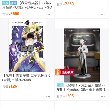
1/7 再版 9/7 超取免訂
【我家遊樂器】27年6
預購
訂金
7250
售價
月預購 代理版 FLARE Fate FGO
Lancer 謎之Alter Ego・Λ 第二再
5650
售價
臨
【永豐】青文漫畫 獄卒克拉肯 6
(全新)出版2026/08
《豬帽子✬免訂金》預購27
預購
126
售價
年5月 Myethos Gift+ 重返未來 1
999 兔毛手袋 1/8 1011
1305
售價