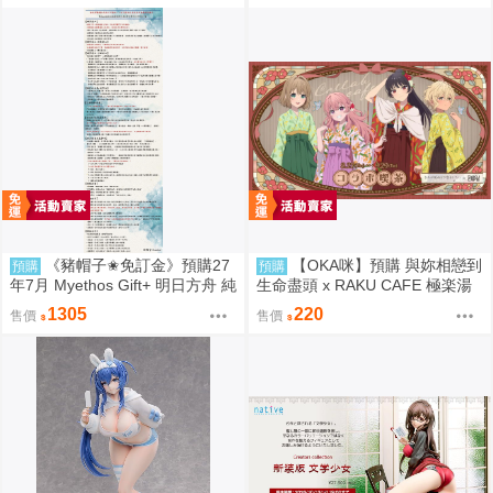
《豬帽子✬免訂金》預購27
【OKA咪】預購 與妳相戀到
預購
預購
年7月 Myethos Gift+ 明日方舟 純
生命盡頭 x RAKU CAFE 極楽湯
燼艾雅法拉 後來的故事Ver 1/8 1
極樂湯
1305
220
售價
售價
011