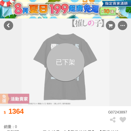
已下架
1364
G07243897
銷量 : 0