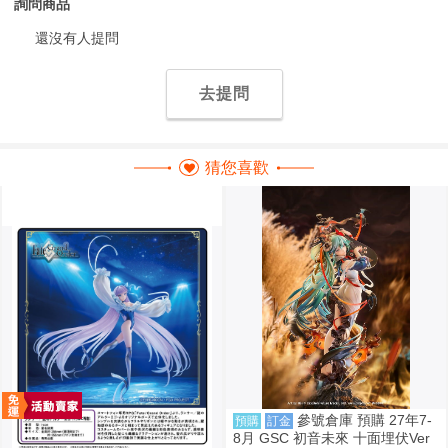
詢問商品
還沒有人提問
去提問
猜您喜歡
參號倉庫 預購 27年7-
預購
訂金
8月 GSC 初音未來 十面埋伏Ver