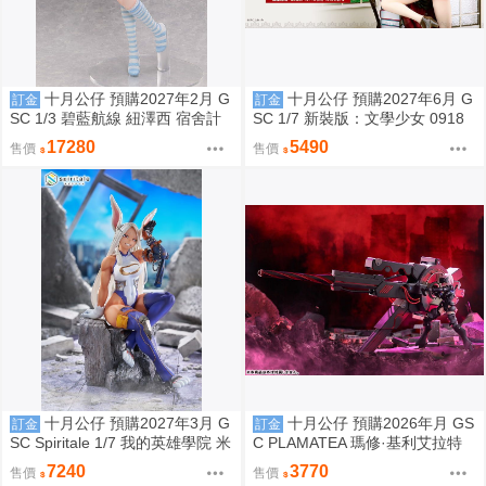
十月公仔 預購2027年2月 G
十月公仔 預購2027年6月 G
訂金
訂金
SC 1/3 碧藍航線 紐澤西 宿舍計
SC 1/7 新裝版：文學少女 0918
劃Ver 0918
17280
5490
售價
售價
十月公仔 預購2027年3月 G
十月公仔 預購2026年月 GS
訂金
訂金
SC Spiritale 1/7 我的英雄學院 米
C PLAMATEA 瑪修·基利艾拉特
爾科 Rabbit 0817
[奧特瑙斯] Black Barrel Edition
7240
3770
售價
售價
組裝模型 0924