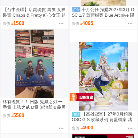
【台中金曜】店鋪現貨 壽屋 女神
十月公仔 預購2027年3月 G
訂金
裝置 Chaos & Pretty 紅心女王 組
SC 1/7 蔚藍檔案 Blue Archive 陽
裝模型
奈（泳裝）再販 0907
1500
4095
售價
售價
稀有現貨！！ 日版 鬼滅之刃 一
番賞 上弦之貳 D賞 炭治郎＆義勇
Q版模型 竈門炭治郎 富岡義勇
【高雄冠軍】27年9月預購
預購
5500
售價
GSC G.S 收藏系列 蔚藍檔案 渚
花香微笑 1/7 免訂金0928
4900
售價