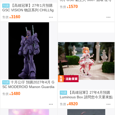
鐵道 流螢 9/6 超取免訂
【高雄冠軍】27年1月預購
預購
1570
售價
GSC VISION 物語系列 CHILLfig
g 化物語 中盒6入販售 免訂金092
3160
售價
8
十月公仔 預購2027年4月 G
預購
SC MODEROID Manon Guardia
n 組裝模型 0907
【高雄冠軍】27年4月預購
預購
1480
售價
Luminous Box 請問您今天要來點
兔子嗎？ 心愛 禮服Ver 1/7 免訂
4920
售價
金0907