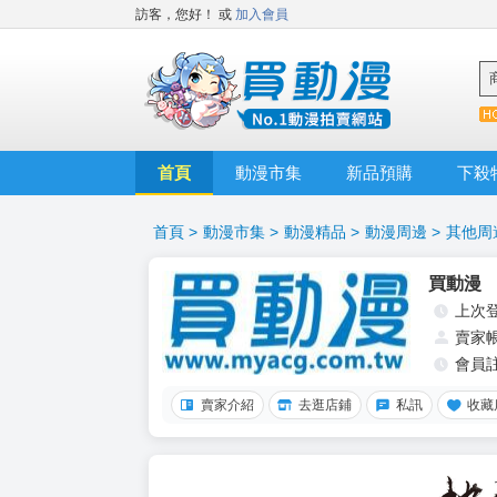
訪客，您好！
或
加入會員
首頁
動漫市集
新品預購
下殺
首頁
>
動漫市集
>
動漫精品
>
動漫周邊
>
其他周
買動漫
上次
賣家
會員
賣家介紹
去逛店鋪
私訊
收藏