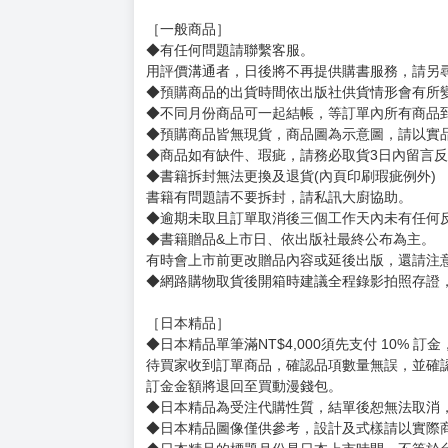
購買評價限制
使用超商取貨付款：信用評價必須≧2 負評≦1
サイズ：（約）38.6×38.6mm
厚み：3mm
賣場規則
【下標前，請詳閱以下事項，完全同意才請下標
［一般商品］
◆有任何問題請聯繫客服。
用評價溝通者，日後將不再提供購書服務，請另
◆預購商品的出貨時間依出版社供貨情形會有所
◆不同月份商品可一起結帳，等訂單內所有商品
◆預購商品皆無現貨，商品圖為示意圖，請以實
◆商品如有缺件、瑕疵，請務必取貨3日內留言
◆書籍拆封無法更換及退貨(內頁印刷瑕疵例外)
書籍有問題請不要拆封，請私訊大廚協助。
◆逾期未取且訂單取消後三個工作天內未有任何
◆書籍贈品&上市日、依出版社最終公布為主。