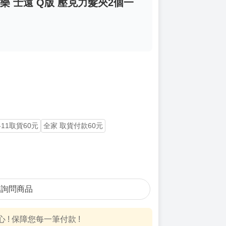
獄樂 士遠 Q版 壓克力髮夾2個一
-11取貨60元
全家 取貨付款60元
詢問商品
! 保障您每一筆付款 !