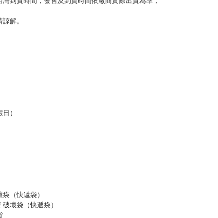
意。
，以保障買賣家雙方權益。
訂金，訂金將以專屬訂金賣場方式收取，
認收貨後，訂金賣場將由大廚取消，
，請慎重下單。
商品為準，可能有色差。
台灣到貨時間，發售及到貨時間依廠商實際出貨為準，
請諒解。
假日）