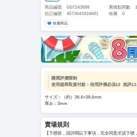
商品編號
G07243888
累積點閱數
自訂編號
4573643324681
收藏
0
收藏商品
加價購
( 共
1
件商品 )
(加購品) 買動漫★《$15元-
-
+