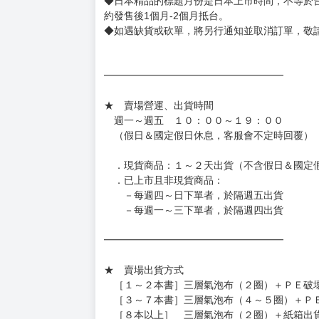
有時會上市前更改贈品內容或延後出版，還請注
◆網路購物取貨後開箱時建議全程錄影拍照存證
［日本精品］
◆日本精品單筆滿NT$4,000須先支付 10% 
待買家收到訂單商品，確認品項數量無誤，並確
訂金金額將退回至買動漫錢包。
◆日本精品為受注代購性質，結單後恕無法取消
◆日本精品圖像僅供參考，設計及式樣請以實際
◆日本精品的標題月份是日本上市時間，不等於
約發售後1個月-2個月抵台。
◆如遇缺貨或砍單，將另行通知並取消訂單，敬
━━━━━━━━━━━━━━━━━━
★ 賣場營運、出貨時間
週一～週五 １０：００～１９：００
（假日＆國定假日休息，客服會不定時回覆）
．現貨商品：１～２天出貨（不含假日＆國定