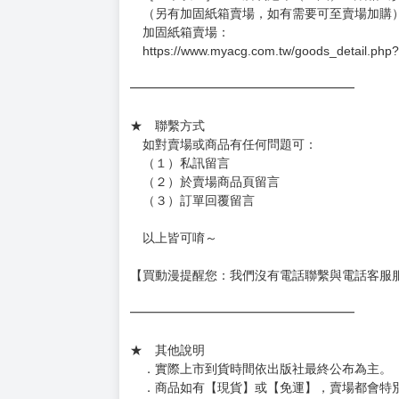
．已上市且非現貨商品：
－每週四～日下單者，於隔週五出貨
－每週一～三下單者，於隔週四出貨
━━━━━━━━━━━━━━━━━━
★ 賣場出貨方式
［１～２本書］三層氣泡布（２圈）＋ＰＥ破
［３～７本書］三層氣泡布（４～５圈）＋Ｐ
［８本以上］ 三層氣泡布（２圈）＋紙箱出
（另有加固紙箱賣場，如有需要可至賣場加購
加固紙箱賣場：
https://www.myacg.com.tw/goods_detail.php
━━━━━━━━━━━━━━━━━━
★ 聯繫方式
如對賣場或商品有任何問題可：
（１）私訊留言
（２）於賣場商品頁留言
（３）訂單回覆留言