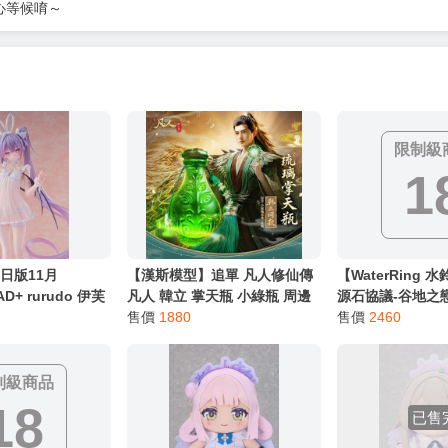
服務，請務必小心，避免受騙！】
別註明，沒有則反之。
心等候唷～
限制級
1