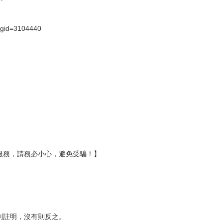
壞袋（快遞袋）
Ｅ破壞袋（快遞袋）
貨
）
?gid=3104440