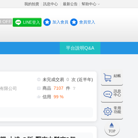
我的拍賣
訊息中心
最新公告
幫助中心
│
│
│
8 OFF
加入會員
會員登入
LINE登入
平台說明Q&A
結帳
未完成交易
0
次 (近半年)
商品
7107
件
有限公司
❔
訊息
中心
信用
99
%
常用
功能
TOP