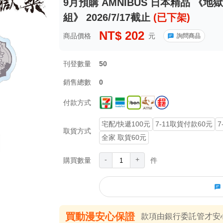
9月預購 AMNIBUS 日本精品 《地
組》 2026/7/17截止
(已下架)
NT$
202
商品價格
元
詢問商品
刊登數量
50
銷售總數
0
付款方式
宅配/快遞100元
7-11取貨付款60元
7
取貨方式
全家 取貨60元
-
+
購買數量
件
買動漫安心保證
款項由銀行委託管才安心 