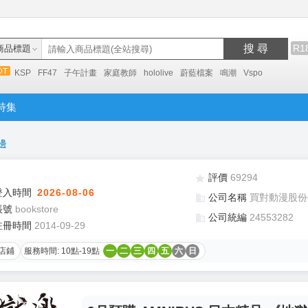
搜 尋
R1
商品標題
KSP
FF47
子午計畫
家庭教師
hololive
蔚藍檔案
鳴潮
Vspo
特集
邊
評價
69294
登入時間
2026-08-06
公司名稱
買對動漫股份
帳號
bookstore
公司統編
24553282
註冊時間
2014-09-29
店鋪
服務時間: 10點-19點
一
二
三
四
五
六
日