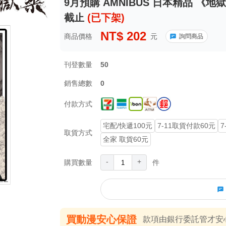
9月預購 AMNIBUS 日本精品 《地獄樂
截止
(已下架)
NT$
202
商品價格
元
詢問商品
刊登數量
50
銷售總數
0
付款方式
宅配/快遞100元
7-11取貨付款60元
7
取貨方式
全家 取貨60元
-
+
購買數量
件
買動漫安心保證
款項由銀行委託管才安心 