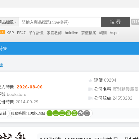
搜 尋
R1
商品標題
KSP
FF47
子午計畫
家庭教師
hololive
蔚藍檔案
鳴潮
Vspo
特集
邊
評價
69294
登入時間
2026-08-06
公司名稱
買對動漫股份
帳號
bookstore
公司統編
24553282
註冊時間
2014-09-29
店鋪
服務時間: 10點-19點
一
二
三
四
五
六
日