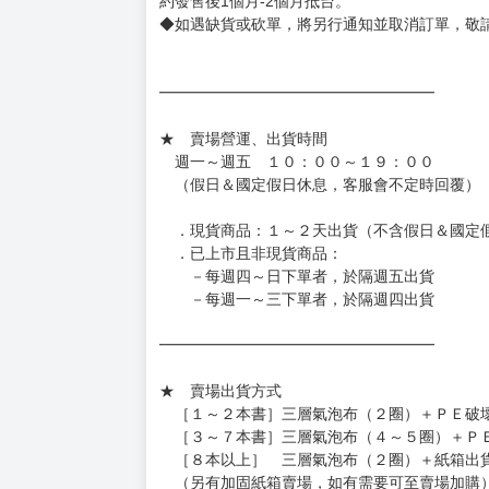
◆網路購物取貨後開箱時建議全程錄影拍照存證
［日本精品］
◆日本精品單筆滿NT$4,000須先支付 10% 
待買家收到訂單商品，確認品項數量無誤，並確
訂金金額將退回至買動漫錢包。
◆日本精品為受注代購性質，結單後恕無法取消
◆日本精品圖像僅供參考，設計及式樣請以實際
◆日本精品的標題月份是日本上市時間，不等於
約發售後1個月-2個月抵台。
◆如遇缺貨或砍單，將另行通知並取消訂單，敬
━━━━━━━━━━━━━━━━━━
★ 賣場營運、出貨時間
週一～週五 １０：００～１９：００
（假日＆國定假日休息，客服會不定時回覆）
．現貨商品：１～２天出貨（不含假日＆國定
．已上市且非現貨商品：