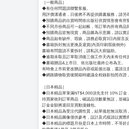
購買評價限制
使用超商取貨付款：信用評價必須≧2 負評≦1
サイズ：A3
賣場規則
【下標前，請詳閱以下事項，完全同意才請下標
［一般商品］
◆有任何問題請聯繫客服。
用評價溝通者，日後將不再提供購書服務，請另
◆預購商品的出貨時間依出版社供貨情形會有所
◆不同月份商品可一起結帳，等訂單內所有商品
◆預購商品皆無現貨，商品圖為示意圖，請以實
◆商品如有缺件、瑕疵，請務必取貨3日內留言
◆書籍拆封無法更換及退貨(內頁印刷瑕疵例外)
書籍有問題請不要拆封，請私訊大廚協助。
◆逾期未取且訂單取消後三個工作天內未有任何
◆書籍贈品&上市日、依出版社最終公布為主。
有時會上市前更改贈品內容或延後出版，還請注