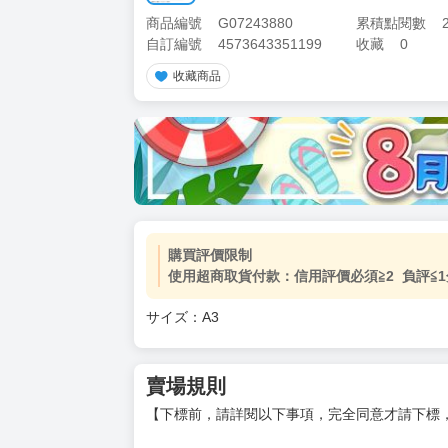
商品編號
G07243880
累積點閱數
自訂編號
4573643351199
收藏
0
收藏商品
加價購
( 共
1
件商品 )
(加購品) 買動漫★《$15元-
-
+