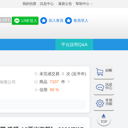
我的拍賣
訊息中心
最新公告
幫助中心
│
│
│
8 OFF
加入會員
會員登入
LINE登入
平台說明Q&A
結帳
未完成交易
0
次 (近半年)
商品
7107
件
有限公司
❔
訊息
中心
信用
99
%
常用
功能
TOP