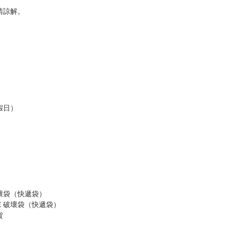
，以保障買賣家雙方權益。
訂金，訂金將以專屬訂金賣場方式收取，
認收貨後，訂金賣場將由大廚取消，
，請慎重下單。
商品為準，可能有色差。
台灣到貨時間，發售及到貨時間依廠商實際出貨為準，
請諒解。
假日）