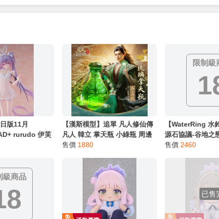
服務，請務必小心，避免受騙！】
別註明，沒有則反之。
心等候唷～
限制級
1