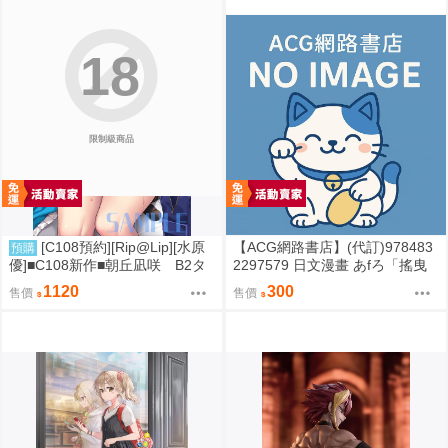
18
限制級商品
[C108預約][Rip@Lip][水原
【ACG網路書店】(代訂)978483
預購
優]■C108新作■朝丘凪咲 B2タ
2297579 日文漫畫 あfろ「搖曳
ペストリー(Wスエード) B2掛軸
露營△ / ゆるキャン△ (19)」
1120
300
售價
售價