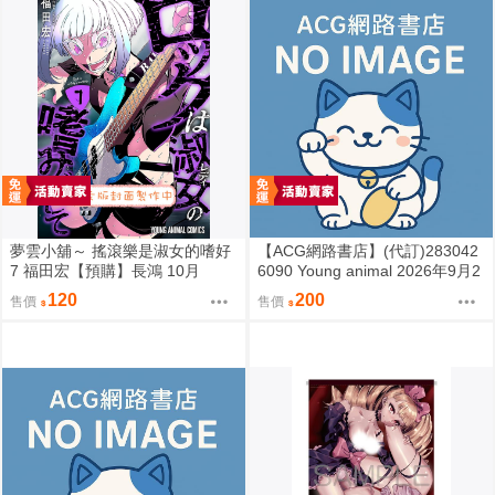
夢雲小舖～ 搖滾樂是淑女的嗜好
【ACG網路書店】(代訂)283042
7 福田宏【預購】長鴻 10月
6090 Young animal 2026年9月2
5日號
120
200
售價
售價