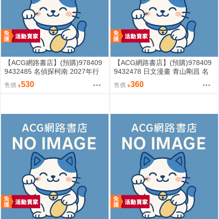
【ACG網路書店】(預購)978409
【ACG網路書店】(預購)978409
9432485 名偵探柯南 2027年行
9432478 日文漫畫 青山剛昌 名
事曆 手帳本
偵探柯南 (109) 特裝版 附：分鏡
530
360
售價
售價
圖卡片套組