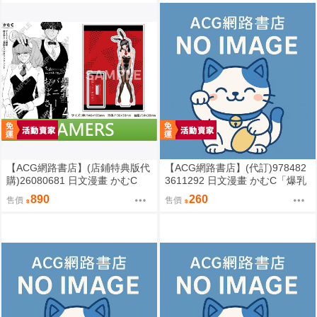
【ACG網路書店】(店鋪特典版代
【ACG網路書店】(代訂)978482
購)26080681 日文漫畫 かむC
3611292 日文漫畫 かむC「爆乳
「爆乳兔女郎 爆乳バニーおばさ
兔女郎 爆乳バニーおばさん
890
260
售價
售價
ん (4)」
(4)」