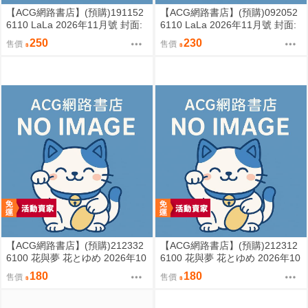
【ACG網路書店】(預購)191152
【ACG網路書店】(預購)092052
6110 LaLa 2026年11月號 封面:
6110 LaLa 2026年11月號 封面:
花はことりを好きすぎる
學園奶爸 附:50周年紀念 全明星
250
230
售價
售價
撲克牌
【ACG網路書店】(預購)212332
【ACG網路書店】(預購)212312
6100 花與夢 花とゆめ 2026年10
6100 花與夢 花とゆめ 2026年10
月20日號 附:多聞君 學生證風小
月5日號 附:ミユキ蜜蜂 画業20周
180
180
售價
售價
卡
年紀念資料夾