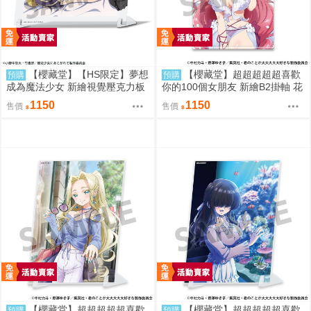
【櫻藏堂】【HS限定】夢想
【櫻藏堂】超超超超超喜歡
預購
預購
成為魔法少女 新繪視覺壓克力板
你的100個女朋友 新繪B2掛軸 花
瑪吉雅邪惡 陪睡A 超憧憬Ver. |日
園羽羽里 A |日空 動漫周邊
1150
1150
售價
售價
空 動漫周邊
【櫻藏堂】超超超超超喜歡
【櫻藏堂】超超超超超喜歡
預購
預購