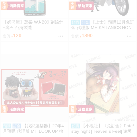
【奶熊屋】萬榮 WJ-B09 刻線針
【上士】預購12月免訂
預購
訂金
+磨石 台灣製造
金 代理版 MH KAITANICS HON
DA Super Cub 110 閃耀藍金屬色
120
1890
售價
售價
0914
【我家遊樂器】27年4
【小凜社】《免訂金》Fate/
預購
訂金
預購
月預購 代理版 MH LOOK UP 抬
stay night [Heaven`s Feel] 遠坂
頭系列 女神異聞錄5 皇家版 Joke
凜 間桐櫻 壓克力板