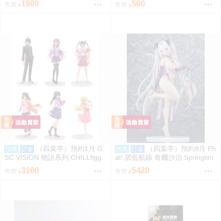
1900
560
售價
售價
r＆摩爾 特典版
（四葉亭）預約1月 G
（四葉亭）預約8月 Ph
預購
訂金
預購
訂金
SC VISION 物語系列 CHILLfigg
at! 碧藍航線 奇爾沙治 Springtim
化物語 中盒6入販售 0923
e Data 1/6 PVC 0923
3160
5420
售價
售價