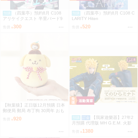
（四葉亭）預約8月 C108
（四葉亭）預約8月 C108 C
預購
預購
アリケイクエスト 半里バード9
LARITY Hiten
300
520
售價
售價
【秋葉猿】正日版12月預購 日本
郵便局 郵局 布丁狗 30周年 おも
ちもちもちマスコット 吊飾
【我家遊樂器】27年2
預購
訂金
920
售價
月預購 代理版 MH G.E.M. 火影
忍者 疾風傳 掌上系列 波風湊
1380
售價