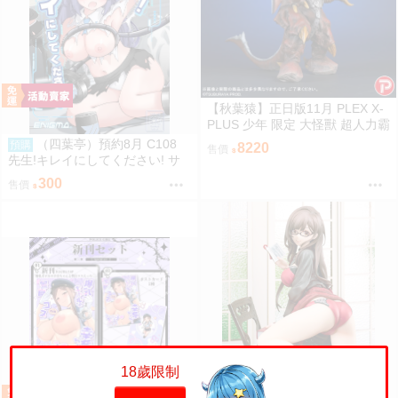
【秋葉猿】正日版11月 PLEX X-
PLUS 少年 限定 大怪獸 超人力霸
王 迪卡 迪迦 超古代鳥 美爾巴 少
（四葉亭）預約8月 C108
預購
8220
售價
限
先生!キレイにしてください! サ
メジマ
300
售價
18歲限制