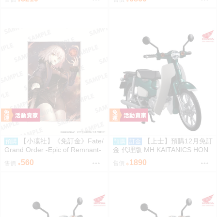
【小凜社】《免訂金》Fate/
【上士】預購12月免訂
預購
預購
訂金
Grand Order -Epic of Remnant-
金 代理版 MH KAITANICS HON
貞德 阿爾托莉雅 壓克力板
DA Super Cub 110 綠金屬色 091
560
1890
售價
售價
4