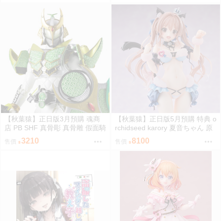
【秋葉猿】正日版3月預購 魂商
【秋葉猿】正日版5月預購 特典 o
店 PB SHF 真骨彫 真骨雕 假面騎
rchidseed karory 夏音ちゃん 原
士 鎧武 斬月 哈密瓜
畫 1/6 PVC 完成品
3210
8100
售價
售價