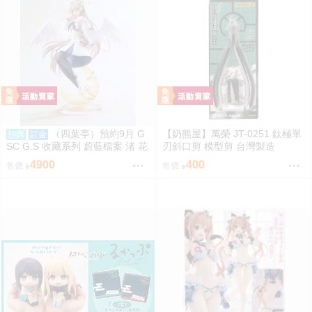
（四葉亭）預約9月 G
【奶熊屋】萬榮 JT-0251 鈦極單
預購
訂金
SC G.S 收藏系列 蔚藍檔案 渚 花
刃斜口剪 模型剪 台灣製造
香微笑 1/7 PVC 完成品 0923
4900
400
售價
售價