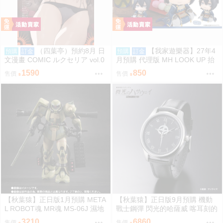
（四葉亭）預約8月 日
【我家遊樂器】27年4
預購
訂金
預購
訂金
文漫畫 COMIC ルクセリア vol.0
月預購 代理版 MH LOOK UP 抬
6 特典：B2掛軸、資料夾 あるぷ
頭系列 刀劍亂舞ONLINE 三日月
1590
850
售價
售價
宗近
【秋葉猿】正日版1月預購 META
【秋葉猿】正日版9月預購 機動
L ROBOT魂 MR魂 MS-06J 濕地
戰士鋼彈 閃光的哈薩威 喀耳刻的
帶戰用 薩克 MS MUSEUM
魔女 MAFTY 手錶 腕時計
3210
6860
售價
售價