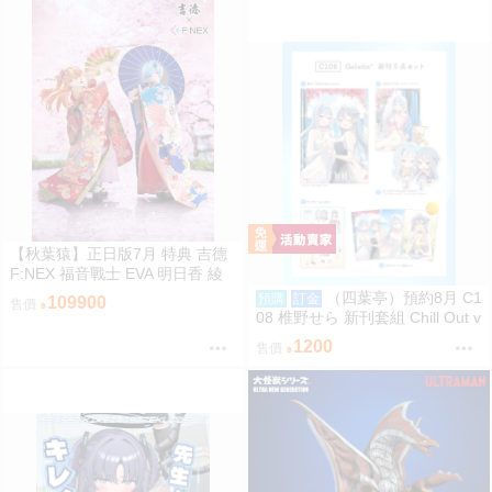
【秋葉猿】正日版7月 特典 吉德
F:NEX 福音戰士 EVA 明日香 綾
波零 日本人形 1/4 PVC 完成品
（四葉亭）預約8月 C1
預購
訂金
109900
售價
套組
08 椎野せら 新刊套組 Chill Out v
ol.4
1200
售價