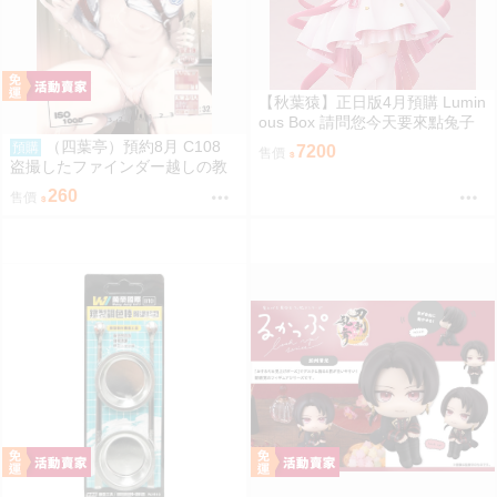
【秋葉猿】正日版4月預購 Lumin
ous Box 請問您今天要來點兔子
嗎？ 保登心愛 禮服 1/7 PVC 完
（四葉亭）預約8月 C108
預購
7200
售價
成品
盗撮したファインダー越しの教
え子 なまもななせ
260
售價