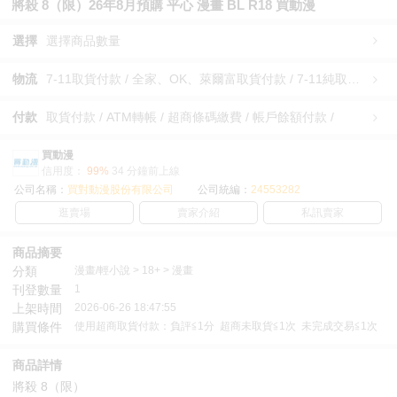
將殺 8（限）26年8月預購 平心 漫畫 BL R18 買動漫
選擇
選擇商品數量
物流
7-11取貨付款 / 全家、OK、萊爾富取貨付款 / 7-11純取貨 / 全家、OK、萊爾富純取貨 / 宅配/快遞 /
付款
取貨付款 / ATM轉帳 / 超商條碼繳費 / 帳戶餘額付款 /
買動漫
信用度：
99%
34 分鐘前上線
公司名稱：
買對動漫股份有限公司
公司統編：
24553282
逛賣場
賣家介紹
私訊賣家
商品摘要
分類
漫畫/輕小說 > 18+ > 漫畫
刊登數量
1
上架時間
2026-06-26 18:47:55
購買條件
使用超商取貨付款：負評≦1分 超商未取貨≦1次 未完成交易≦1次
商品詳情
將殺 8（限）