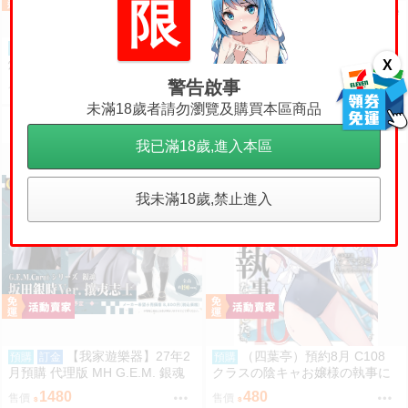
限
【秋葉猿】正日版6月預購 Native
新版裝 文學少女 1/7 PVC 完成品
（四葉亭）預約8月 C108
預購
7590
售價
爆乳ギャルの幸奈ちゃんと警官
X
コスエッチ 新刊套組 猫耳と黒マ
警告啟事
820
售價
スク
未滿18歲者請勿瀏覽及購買本區商品
我已滿18歲,進入本區
我未滿18歲,禁止進入
【我家遊樂器】27年2
（四葉亭）預約8月 C108
預購
訂金
預購
月預購 代理版 MH G.E.M. 銀魂
クラスの陰キャお嬢様の執事に
坂田銀時 攘夷志士
なりました10 ひづき夜宵
1480
480
售價
售價