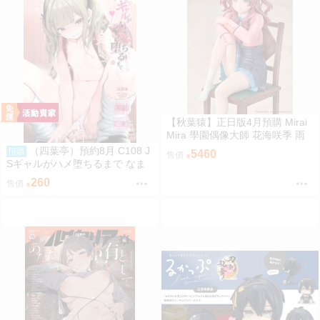
【秋葉猿】正日版4月預購 Mirai
Mira 學園偶像大師 花海咲季 雨
後鳶尾花 特訓前 1/7 PVC 完成品
（四葉亭）預約8月 C108 J
預購
5460
售價
Sギャルがハメ堕ちるまで なま
もななせ
260
售價