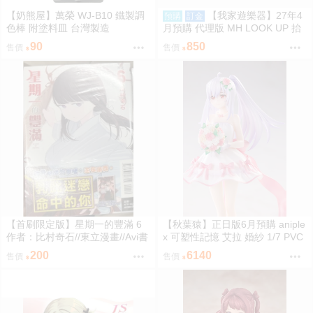
【奶熊屋】萬榮 WJ-B10 鐵製調
【我家遊樂器】27年4
預購
訂金
色棒 附塗料皿 台灣製造
月預購 代理版 MH LOOK UP 抬
頭系列 刀劍亂舞ONLINE 加州清
90
850
售價
售價
光
【首刷限定版】星期一的豐滿 6
【秋葉猿】正日版6月預購 aniple
作者：比村奇石//東立漫畫//Avi書
x 可塑性記憶 艾拉 婚紗 1/7 PVC
店
完成品
200
6140
售價
售價