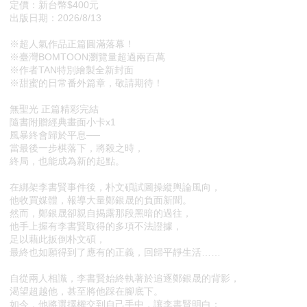
定價：新台幣$400元
出版日期：2026/8/13
※超人氣作品正篇圓滿落幕！
※臺灣BOMTOON瀏覽量超過兩百萬
※作者TAN特別繪製全新封面
※甜蜜的日常番外篇章，敬請期待！
無聖光 正篇精彩完結
隨書附贈經典畫面小卡x1
風暴終會歸於平息──
當最後一步棋落下，將殺之時，
終局，也能成為新的起點。
在綁架李書賢事件後，朴文碩試圖操縱輿論風向，
他收買媒體，報導大量鄭銀晟的負面新聞。
然而，鄭銀晟卻親自揭露那段黑暗的過往，
他手上握有李書賢取得的多項不法證據，
足以藉此扳倒朴文碩，
最終也如願得到了應有的正義，回歸平靜生活……
自從兩人相識，李書賢始終執著於追逐鄭銀晟的背影，
渴望超越他，甚至將他踩在腳底下。
如今，他將選擇權交到自己手中，讓李書賢明白：