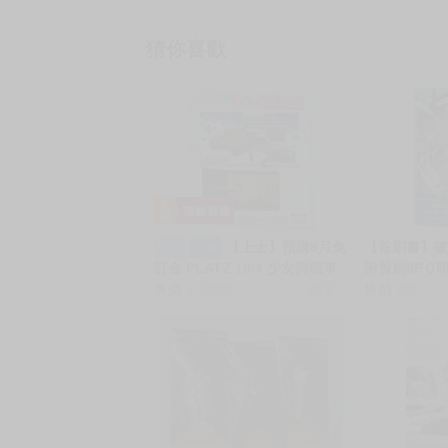
猜你喜歡
【上士】預購8月免
【首刷書】破
預購
二段
訂金 PLATZ 1/64 少女與戰車
附首刷8PＱ
RC戰鬥戰車道 虎I戰車 黑森峰
售價
172099
銷量:1
者：風說/角川
售價
290
0705