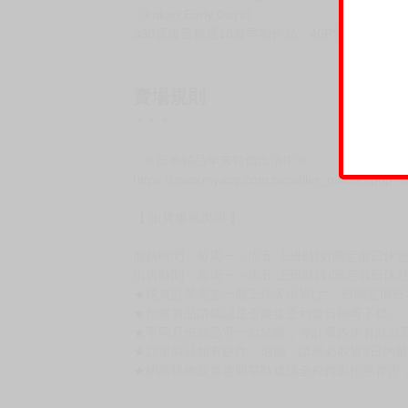
《kakao Early Days》
330頁爆量精選18篇早期作品，40P彩頁收錄
賣場規則
＊＊＊
☟ ✧日本精品年末特價出清中✧ ☟
https://www.myacg.com.tw/seller_market.php?
【 出貨服務說明 】
服務時間：每周一～周五 上班時段(國定假日休息)10:
出貨時間：每周一～周五 上班時段(國定假日休息
★現貨訂單需要一個工作天出貨(六、日國定假日
★預購商品請確認是否能接受到貨日期再下標。
★不同月份商品可一起結帳，等訂單內所有商品
★訂單商品如有缺件、瑕疵，請務必取貨3日內
★網路購物取貨後開箱時建議全程錄影拍照存證