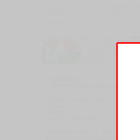
商品編號
G07235752
累積點閱數
自訂編號
4711117411530
收藏
7
收藏商品
購買評價限制
使用超商取貨付款：負評≦1分 超商未取貨≦1
書名:kakao Early Days 無修正
作者:kakao
定價:530元
出版社:d/art（原動力視覺）
憑藉淫瞳媚眼讓人爆射，連一般向作品都銷售爆量 爆
d/art於2026年07月將推出kakao第四本繁中版