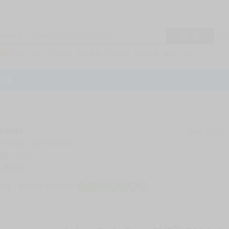
搜 尋
R1
商品標題
KSP
FF47
子午計畫
家庭教師
hololive
蔚藍檔案
鳴潮
Vspo
特集
acg2
評價
76166
登入時間
2026-08-08
帳號
myacg2
註冊時間
2014-12-10
店鋪
服務時間: 10點-19點
一
二
三
四
五
六
日