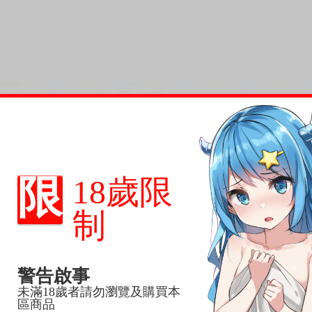
455
限
18歲限
次 未完成交易≦1次 （近半年）
制
警告啟事
未滿18歲者請勿瀏覽及購買本
色系漫畫家kakao的原點：日版1st+2nd精選集♥
區商品
作品集