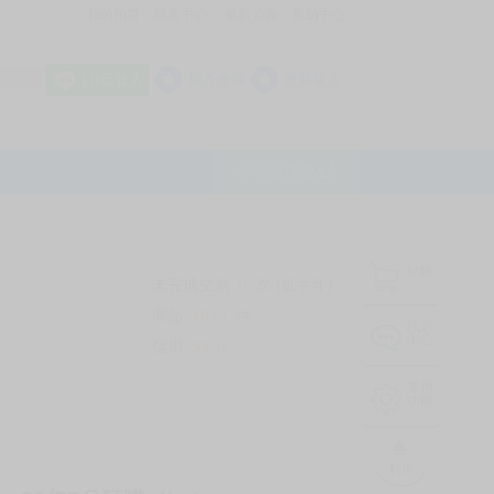
我的拍賣
訊息中心
最新公告
幫助中心
│
│
│
8 OFF
加入會員
會員登入
LINE登入
平台說明Q&A
結帳
未完成交易
0
次 (近半年)
商品
1023
件
❔
訊息
中心
信用
99
%
常用
功能
TOP