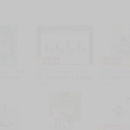
浪IV：〈抉擇〉
【小凜社】《免訂
【OKA
一般預購
一般預購
萌冒險者圖鑑 作
金》暗殺教室 執事主題 潮田渚
科學超電磁砲 x R
輕小說//Avi書店
赤羽業 磯貝悠馬 前原陽斗 壓克
售價
420
2026 立牌 桌墊
售價
690
力立牌 吊飾 姓名牌 B2半掛軸