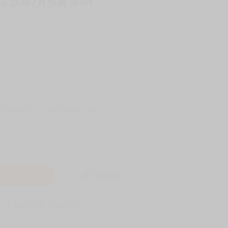
ao 26年7月預購 d/art
-11取貨60元
全家 取貨付款60元
入購物車
詢問商品
! 保障您每一筆付款 !