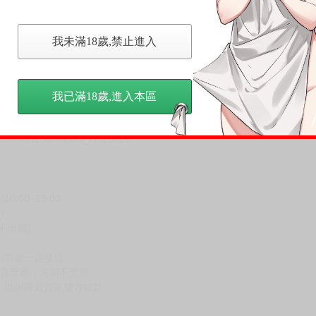
單行本未收錄全彩畫作&名作彩漫化，以及全書女主角們的新繪草稿&回顧感
我未滿18歲,禁止進入
我已滿18歲,進入本區
seller=8325&market_id=20691
00~19:00
)
不出貨)
到齊後一起發貨。
留言反應，逾期不受理。
，以保障買賣家雙方權益。