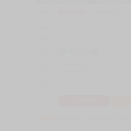
kakao Early Days 無修正 R18 kak
NT$
530
商品價格
元
詢問商品
刊登數量
3
銷售總數
27
付款方式
宅配/快遞100元
7-11取貨付款60元
7
取貨方式
全家 取貨60元
-
+
購買數量
件
立即購買
加
買動漫安心保證
款項由銀行委託管才安心 