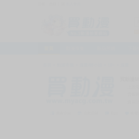
訪客，您好！
或
加入會員
首頁
動漫市集
新品預購
下殺
首頁
>
動漫市集
>
漫畫/輕小說
>
18+
>
漫畫
買動漫My
上次
賣家
會員
賣家介紹
去逛店鋪
私訊
收藏