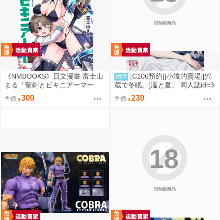
限制級商品
《NMBOOKS》日文漫畫 富士山
[C106預約][小竣的賣場][穴
預購
まる「聖剣とビキニアーマー
蔵で冬眠。]濡と夏。 同人誌id=3
(1)」
181919
300
230
售價
售價
18
限制級商品