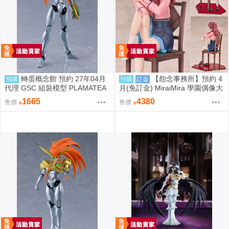
轉蛋概念館 預約 27年04月
【怨念事務所】預約 4
預購
預購
訂金
代理 GSC 組裝模型 PLAMATEA
月(免訂金) MiraiMira 學園偶像大
勇者王 獅子王凱 約16公分 免訂
師 花海咲季 雨後鳶尾花 特訓前V
1665
4380
售價
售價
金
er 1/7 0927