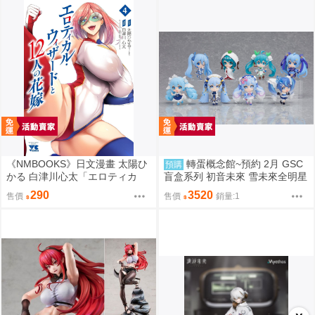
《NMBOOKS》日文漫畫 太陽ひ
轉蛋概念館~預約 2月 GSC
預購
かる 白津川心太「エロティカ
盲盒系列 初音未來 雪未來全明星
ル・ウィザードと12人の花嫁
模型收藏 Vol.2 8入 超商付款免訂
290
3520
售價
售價
銷量:1
(4)」
金