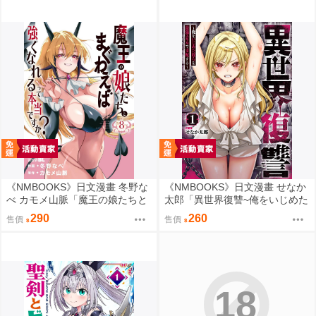
《NMBOOKS》日文漫畫 冬野な
《NMBOOKS》日文漫畫 せなか
べ カモメ山脈「魔王の娘たちと
太郎「異世界復讐~俺をいじめた
まぐわえば強くなれるって本当
奴らを最強スキルで支配する~
290
260
售價
售價
ですか？ (8)」
(1)」
18