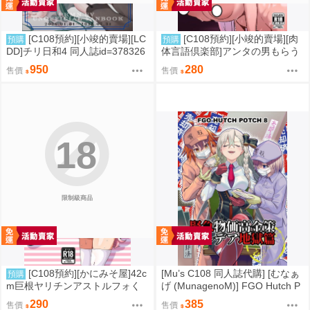
[C108預約][小竣的賣場][LC
[C108預約][小竣的賣場][肉
預購
預購
DD]チリ日和4 同人誌id=378326
体言語倶楽部]アンタの男もらう
2
わよ 同人誌id=3768124
950
280
售價
售價
18
限制級商品
[C108預約][かにみそ屋]42c
[Mu’s C108 同人誌代購] [むなぁ
預購
m巨根ヤリチンアストルフォく
げ (MunagenoM)] FGO Hutch P
ん男の娘コスプレイヤーがコス
otch8 緊急物価高金策 カルデ
290
385
售價
售價