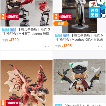
X
免運
【怨念事務所】預約 3
預購
訂金
月(免訂金) MH限定 Lucrea 無職
【怨念事務所】預約 5
預購
訂金
轉生 艾莉絲 全高約27公分 0816
月(免訂金) Myethos Gift+ 重返未
4720
售價
來 1999 兔毛手袋 1/8 1011
1305
售價
【台中金曜】12月 GSC 黏