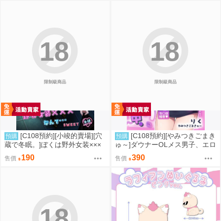
18
18
限制級商品
限制級商品
[C108預約][小竣的賣場][穴
[C108預約][やみつきごまき
預購
預購
蔵で冬眠。]ぼくは野外女装×××
ゅ～]ダウナーOLメス男子、エロ
なんて…SWEET 同人誌id=3774
がり残業中。【特典付】 同人誌i
190
390
售價
售價
615
d=3735920
18