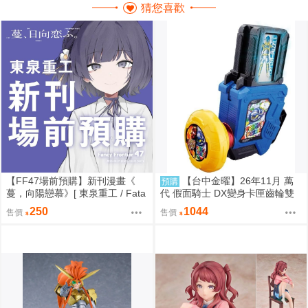
猜您喜歡
【FF47場前預購】新刊漫畫《
【台中金曜】26年11月 萬
預購
蔓，向陽戀慕》[ 東泉重工 / Fata
代 假面騎士 DX變身卡匣齒輪雙
aa / 美鈴x手毬 / 秦谷美鈴 / 月村
重版 0814
250
1044
售價
售價
手毬 / 學園偶像大師 / 全年齡 / 百
合ONLY ]