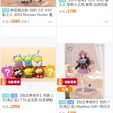
預購
土人 聖騎士之戰 奮戰 拉姆雷薩
爾=瓦倫泰 再版 0904
轉蛋概念館~預約 3月 GSC
預購
1790
售價
黏土人 3059 Monster Hunter 魔
物獵人 火龍 雄火龍 超商付款免
1680
售價
銷量:3
訂金
免運
【怨念事務所】預購 1
預購
訂金
月(免訂金) TTA 皮克斯 玩具總動
【怨念事務所】預約 7
預購
訂金
員 三眼怪 PERIHAPI! 靠肩小公仔
月(免訂金) Myethos Gift+ 明日方
2950
售價
集 中盒 0829
舟 純燼艾雅法拉 後來的故事Ver