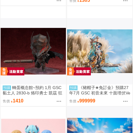
1305
售價
1/8 1011
轉蛋概念館~預約 1月 GSC
《豬帽子✬免訂金》預購27
預購
預購
黏土人 2830-b 烙印勇士 凱茲 狂
年7月 GSC 初音未來 十面埋伏Ve
戰士鎧甲Ver. BLOOD EDITION
r 1/7 再販 0906
1410
999999
售價
售價