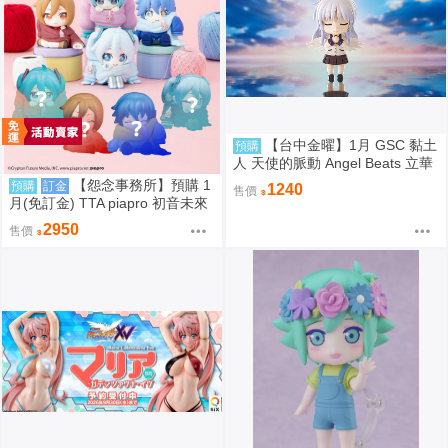
【台中金曜】1月 GSC 黏土
預購
人 天使的脈動 Angel Beats 立華
奏 再版 0904
【怨念事務所】預購 1
預購
訂金
1240
售價
月(免訂金) TTA piapro 初音未來
PERIHAPI! 換裝小公仔集2 中盒
2950
售價
0829