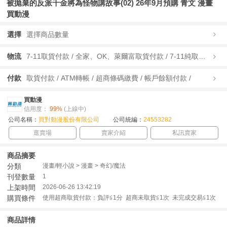
被拋棄的反派千金將為怪物講故事(02) 26年9月預購 青文 漫畫
買動漫
選擇
選擇商品數量
物流
7-11取貨付款 / 全家、OK、萊爾富取貨付款 / 7-11純取貨 / 全家、OK、萊爾富純取貨 / 宅配/快遞 /
付款
取貨付款 / ATM轉帳 / 超商條碼繳費 / 帳戶餘額付款 /
買動漫
信用度：
99%
(上線中)
公司名稱：
買對動漫股份有限公司
公司統編：
24553282
逛賣場
賣家介紹
私訊賣家
商品摘要
分類
漫畫/輕小說 > 漫畫 > 奇幻/魔法
刊登數量
1
上架時間
2026-06-26 13:42:19
購買條件
使用超商取貨付款：負評≦1分 超商未取貨≦1次 未完成交易≦1次
商品詳情