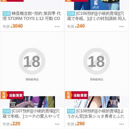
轉蛋概念館~預約 第四季 代
[C106預約][小竣的賣場][穴
預購
預購
理 STORM TOYS 1:12 可動 CO
蔵で冬眠。]ぼくの特別講師 同人
BRA 眼鏡蛇 超商付款免訂金
誌id=3056952
3040
240
售價
售價
18
18
限制級商品
限制級商品
[C107預約][小竣的賣場][穴
[C108預約][小竣的賣場][よ
預購
預購
蔵で冬眠。]コーチの愛人やって
うかん堂]女装ショタ勇者とふた
るって本当ですか 同人誌id=342
なり僧侶 同人誌id=3783030
220
290
售價
售價
5212