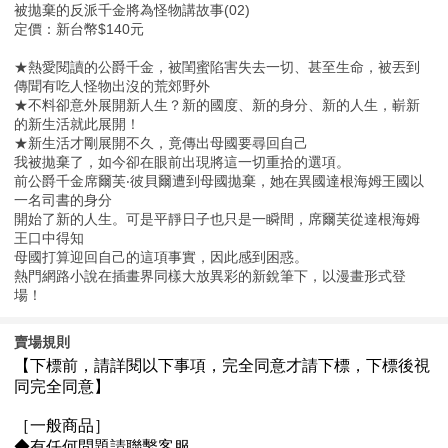
被拋棄的反派千金將為怪物講故事(02)
定價：新台幣$140元
★熱愛閱讀的公爵千金，被閨蜜陷害失去一切、甚至生命，被丟到
傳聞有吃人怪物出沒的荒郊野外
★不料卻意外展開新人生？新的國度、新的身分、新的人生，嶄新
的新生活就此展開！
★新生活才剛展開不久，竟傳出母國要尋回自己
我被拋棄了，如今卻在眼前出現將這一切重拾的選項。
前公爵千金席爾芙‧彼貝爾遭到母國拋棄，她在異國達根海姆王國以
一名司書的身分
開始了新的人生。可是平靜日子也只是一瞬間，席爾芙從達根海姆
王口中得知
母國打算迎回自己的這項事實，因此感到困惑。
熱門網路小說在插畫界同樣大放異彩的新銳筆下，以漫畫形式登
場！
賣場規則