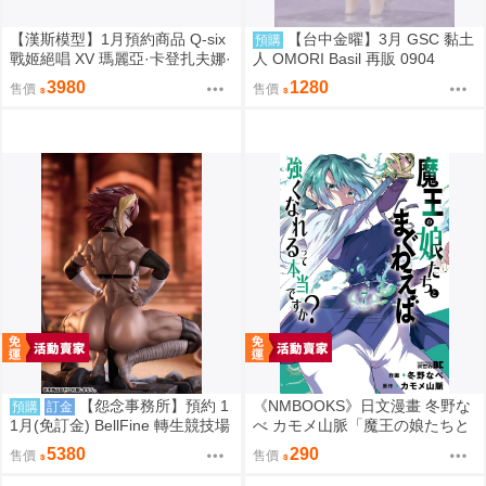
【漢斯模型】1月預約商品 Q-six
【台中金曜】3月 GSC 黏土
預購
戰姬絕唱 XV 瑪麗亞·卡登扎夫娜·
人 OMORI Basil 再販 0904
伊芙 通常版 油光版 1/7 PVC
3980
1280
售價
售價
【怨念事務所】預約 1
《NMBOOKS》日文漫畫 冬野な
預購
訂金
1月(免訂金) BellFine 轉生競技場
べ カモメ山脈「魔王の娘たちと
瑪爾 巴洛克 1/6 0830
まぐわえば強くなれるって本当
5380
290
售價
售價
ですか？ (7)」