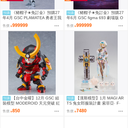
《豬帽子✬免訂金》預購27
《豬帽子✬免訂金》預購27
預購
預購
年4月 GSC PLAMATEA 勇者王我
年6月 GSC figma 693 劇場版 O
王凱牙 獅子王凱 0906
VERLORD 聖王國篇 雅兒貝德 0
999999
999999
售價
售價
913
【台中金曜】12月 GSC 組
【漢斯模型】1月 MAGI AR
預購
預購
裝模型 MODEROID 天元突破 紅
TS 兔女郎服裝計畫 索菲亞· F·
蓮螺巖 紅蓮螺巖 再版 0904
希琳 機甲修女 亮色特別版 高峰N
850
7480
售價
售價
adare