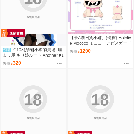
限制級商品
【卡A嚕日貨小舖】(現貨) Hololiv
e Mococo モココ・アビスガード
誕生日記念2024 ラフィアンぬい
[C108預約][小竣的賣場][埋
預購
1200
售價
ぐるみ ピンクver. 布偶
まり屋]キリ娘ルート Another #1
0 中編 ~浮気デート編~ 同人誌id
320
售價
=3764106
18
18
限制級商品
限制級商品