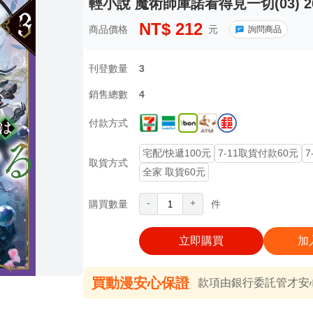
輕小說 魔術師庫諾看得見一切(03) 
NT$
212
商品價格
元
詢問商品
刊登數量
3
銷售總數
4
付款方式
宅配/快遞100元
7-11取貨付款60元
7
取貨方式
全家 取貨60元
-
+
購買數量
件
立即購買
加
買動漫安心保證
款項由銀行委託管才安心 