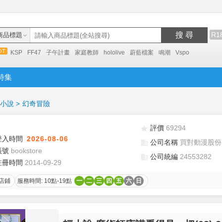
搜 尋
R1
商品標題
KSP
FF47
子午計畫
家庭教師
hololive
蔚藍檔案
鳴潮
Vspo
特集
小說
>
幻奇冒險
評價
69294
登入時間
2026-08-06
公司名稱
買對動漫股份
帳號
bookstore
公司統編
24553282
註冊時間
2014-09-29
店鋪
服務時間: 10點-19點
一
二
三
四
五
六
日