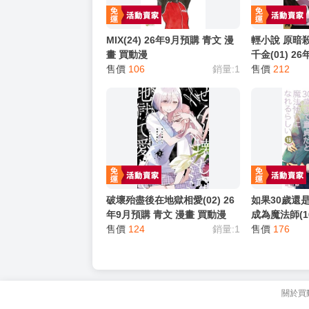
猜你喜歡
MIX(24) 26年9月預購 青文 漫
輕小說 原暗
畫 買動漫
千金(01) 2
售價
106
銷量:1
小說 買動漫
售價
212