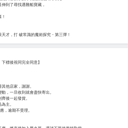
次 未完成交易≦1次 （近半年）
排行第一名！
物語！
開始與各派系的學長姐展開共同研究！
延伸到了尋找遇難船寶藏，
樣！
眼天才，打 破常識的魔術探究・第三彈！
，下標後視同完全同意】