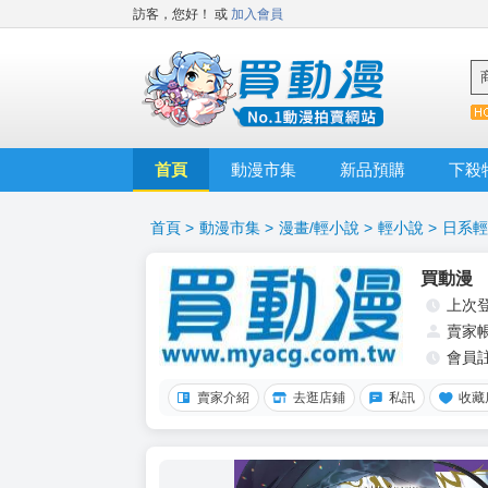
訪客，您好！
或
加入會員
首頁
動漫市集
新品預購
下殺
首頁
>
動漫市集
>
漫畫/輕小說
>
輕小說
>
日系輕
買動漫
上次
賣家
會員
賣家介紹
去逛店鋪
私訊
收藏