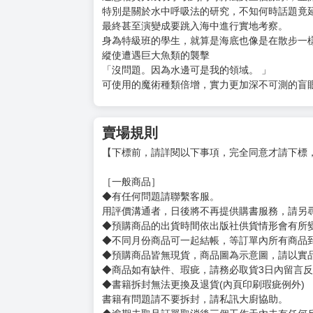
購買評價限制
使用超商取貨付款：負評≦1分 超商未取貨≦1
輕小說 魔術師庫諾看得見一切(03)
定價：新台幣$240元
★知名小說網站「成為小說家吧」奇幻類別年度
★盲眼的魔術奇才，帶來超乎想像的發明系奇幻
庫諾不僅迅速讓在魔術學園的生意步上軌道，
還憑藉實力成功爭取到同時隸屬於三個派系，並
特別是關於水中呼吸法的研究，不知何時話題竟
最終甚至演變成要跳入海中進行實地考察。
身為特級班的學生，就算是海底也像是在散步一
縱使遭遇巨大魚類的襲擊
「沒問題。因為水邊可是我的領域。 」
可使用的魔術種類倍增，實力更加深不可測的盲
賣場規則
【下標前，請詳閱以下事項，完全同意才請下標