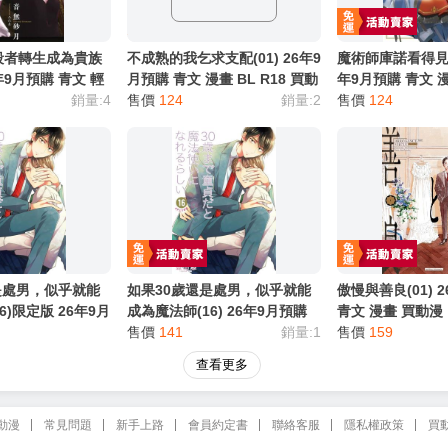
限制級商品
18
殺者轉生成為貴族
不成熟的我乞求支配(01) 26年9
魔術師庫諾看得見一切
6年9月預購 青文 輕
月預購 青文 漫畫 BL R18 買動
年9月預購 青文 
銷量:4
漫
售價
124
銷量:2
售價
124