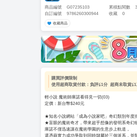
商品編號
G07235103
累積點閱數
自訂編號
9786260300944
收藏
0
收藏商品
加價購
( 共
1
件商品 )
(加購品) 買動漫★《$15元-
-
+