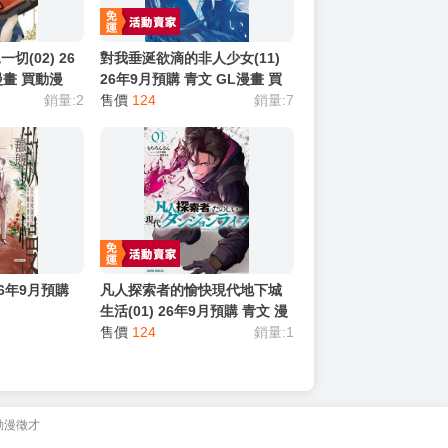
(02) 26
對我垂涎欲滴的非人少女(11)
漫畫 買動漫
26年9月預購 青文 GL漫畫 買
銷量:2
動漫
售價
124
銷量:7