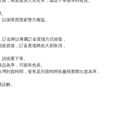
尋其他店家，謝謝。
變動，一旦收到就會盡快寄出。
到齊後一起發貨。
品為主。
反應，逾期不受理。
反應，將直接加入黑名單，還請下單後準時取貨。
意。
，以保障買賣家雙方權益。
訂金，訂金將以專屬訂金賣場方式收取，
認收貨後，訂金賣場將由大廚取消，
，請慎重下單。
商品為準，可能有色差。
台灣到貨時間，發售及到貨時間依廠商實際出貨為準，