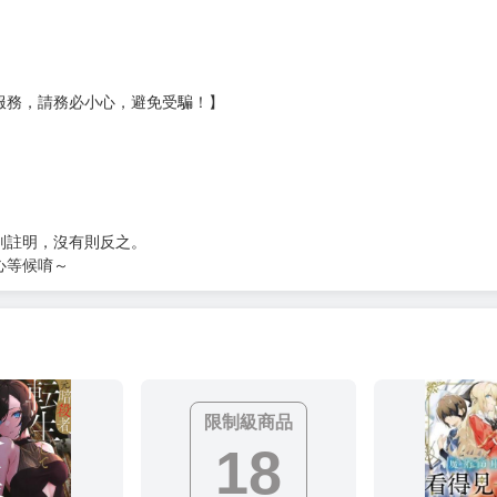
）
?gid=3104440
服務，請務必小心，避免受騙！】
別註明，沒有則反之。
心等候唷～