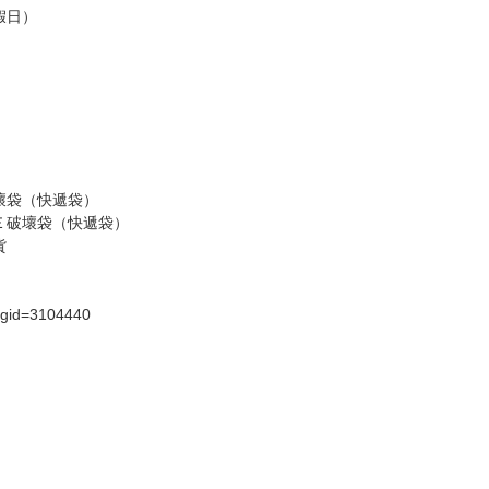
請諒解。
假日）
壞袋（快遞袋）
Ｅ破壞袋（快遞袋）
貨