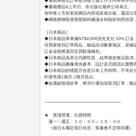
［一般商品］
◆有任何問題請聯繫客服。
用評價溝通者，日後將不再提供購書服務，請另
◆預購商品的出貨時間依出版社供貨情形會有所
◆不同月份商品可一起結帳，等訂單內所有商品
◆預購商品皆無現貨，商品圖為示意圖，請以實
◆商品如有缺件、瑕疵，請務必取貨3日內留言
◆書籍拆封無法更換及退貨(內頁印刷瑕疵例外)
書籍有問題請不要拆封，請私訊大廚協助。
◆逾期未取且訂單取消後三個工作天內未有任何
◆書籍贈品&上市日、依出版社最終公布為主。
有時會上市前更改贈品內容或延後出版，還請注
◆網路購物取貨後開箱時建議全程錄影拍照存證
［日本精品］
◆日本精品單筆滿NT$4,000須先支付 10% 
待買家收到訂單商品，確認品項數量無誤，並確
訂金金額將退回至買動漫錢包。
◆日本精品為受注代購性質，結單後恕無法取消
◆日本精品圖像僅供參考，設計及式樣請以實際
◆日本精品的標題月份是日本上市時間，不等於