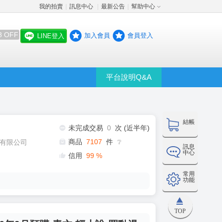
我的拍賣
訊息中心
最新公告
幫助中心
│
│
│
8 OFF
加入會員
會員登入
LINE登入
平台說明Q&A
結帳
未完成交易
0
次 (近半年)
商品
7107
件
有限公司
❔
訊息
中心
信用
99
%
常用
功能
TOP