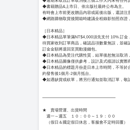
◆逾期未取且訂單取消後三個工作天內未有任何
◆書籍贈品&上市日、依出版社最終公布為主。
有時會上市前更改贈品內容或延後出版，還請注
◆網路購物取貨後開箱時建議全程錄影拍照存證
［日本精品］
◆日本精品單筆滿NT$4,000須先支付 10% 
待買家收到訂單商品，確認品項數量無誤，並確
訂金金額將退回至買動漫錢包。
◆日本精品為受注代購性質，結單後恕無法取消
◆日本精品圖像僅供參考，設計及式樣請以實際
◆日本精品的標題月份是日本上市時間，不等於
約發售後1個月-2個月抵台。
◆如遇缺貨或砍單，將另行通知並取消訂單，敬
━━━━━━━━━━━━━━━━━━
★ 賣場營運、出貨時間
週一～週五 １０：００～１９：００
（假日＆國定假日休息，客服會不定時回覆）