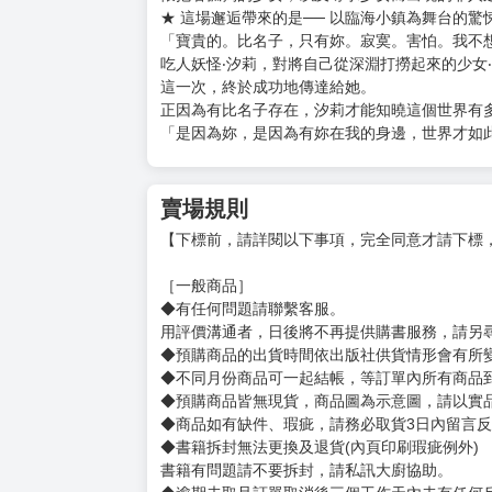
★ 這場邂逅帶來的是── 以臨海小鎮為舞台的
「寶貴的。比名子，只有妳。寂寞。害怕。我不
吃人妖怪‧汐莉，對將自己從深淵打撈起來的少女
這一次，終於成功地傳達給她。
正因為有比名子存在，汐莉才能知曉這個世界有
「是因為妳，是因為有妳在我的身邊，世界才如
賣場規則
【下標前，請詳閱以下事項，完全同意才請下標
［一般商品］
◆有任何問題請聯繫客服。
用評價溝通者，日後將不再提供購書服務，請另
◆預購商品的出貨時間依出版社供貨情形會有所
◆不同月份商品可一起結帳，等訂單內所有商品
◆預購商品皆無現貨，商品圖為示意圖，請以實
◆商品如有缺件、瑕疵，請務必取貨3日內留言
◆書籍拆封無法更換及退貨(內頁印刷瑕疵例外)
書籍有問題請不要拆封，請私訊大廚協助。