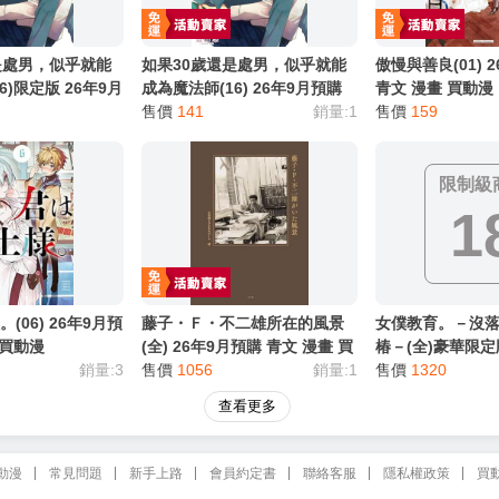
是處男，似乎就能
如果30歲還是處男，似乎就能
傲慢與善良(01) 
6)限定版 26年9月
成為魔法師(16) 26年9月預購
青文 漫畫 買動漫
畫 BL 買動漫
青文 漫畫 BL 買動漫
售價
141
銷量:1
售價
159
限制級
1
(06) 26年9月預
藤子・Ｆ・不二雄所在的風景
女僕教育。－沒落
 買動漫
(全) 26年9月預購 青文 漫畫 買
椿－(全)豪華限定
銷量:3
動漫
售價
1056
銷量:1
購 青文 漫畫 R1
售價
1320
查看更多
動漫
常見問題
新手上路
會員約定書
聯絡客服
隱私權政策
買