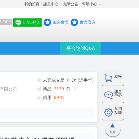
我的拍賣
訊息中心
最新公告
幫助中心
│
│
│
8 OFF
加入會員
會員登入
LINE登入
平台說明Q&A
結帳
未完成交易
0
次 (近半年)
商品
7170
件
有限公司
❔
訊息
中心
信用
99
%
常用
功能
TOP