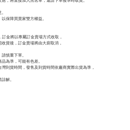
反應，將直接加入黑名單，還請下單後準時取貨。
意。
，以保障買賣家雙方權益。
訂金，訂金將以專屬訂金賣場方式收取，
認收貨後，訂金賣場將由大廚取消，
，請慎重下單。
商品為準，可能有色差。
台灣到貨時間，發售及到貨時間依廠商實際出貨為準，
請諒解。