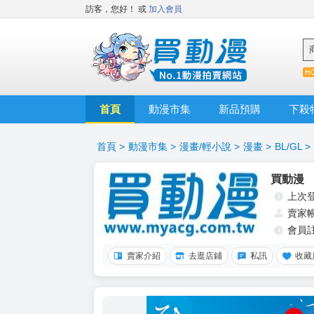
訪客，您好！
或
加入會員
首頁
動漫市集
新品預購
下殺
首頁
>
動漫市集
>
漫畫/輕小說
>
漫畫
>
BL/GL
>
買動漫
上次
賣家
會員
賣家介紹
去逛店鋪
私訊
收藏