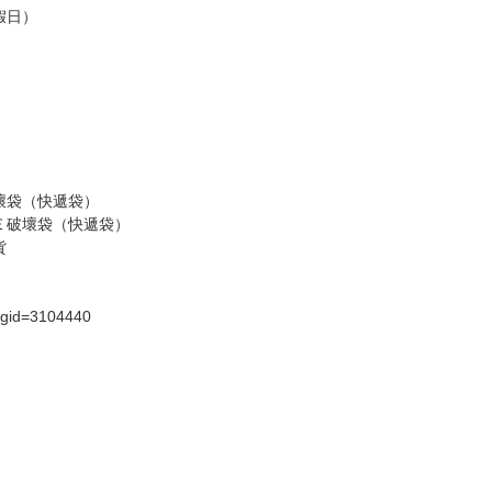
假日）
壞袋（快遞袋）
Ｅ破壞袋（快遞袋）
貨
）
?gid=3104440