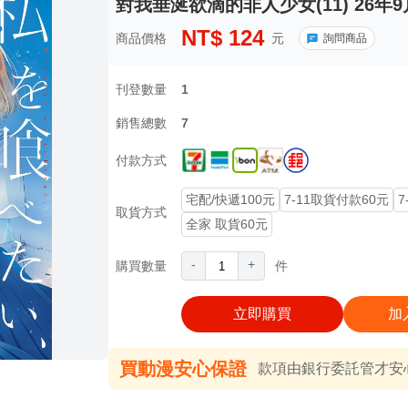
對我垂涎欲滴的非人少女(11) 26年9
NT$
124
商品價格
元
詢問商品
刊登數量
1
銷售總數
7
付款方式
宅配/快遞100元
7-11取貨付款60元
7
取貨方式
全家 取貨60元
-
+
購買數量
件
立即購買
加
買動漫安心保證
款項由銀行委託管才安心 