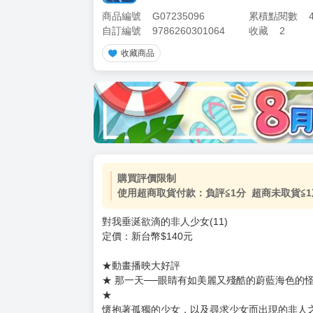
商品編號
G07235096
累積點閱數
自訂編號
9786260301064
收藏
2
收藏商品
購買評價限制
使用超商取貨付款：負評≦1分 超商未取貨≦1
對我垂涎欲滴的非人少女(11)
定價：新台幣$140元
★動畫播映大好評
★ 那一天──眼睛有如美麗又殘酷的蔚藍海色的
★
懷抱著孤獨的少女，以及尋求少女而出現的非人