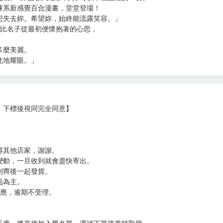
驚悚系新感覺百合漫畫，堂堂登場！
想失去妳。希望妳，始終能流露笑容。」
‧比名子從最初便懷抱著的心思，
多麼美麗。
此地耀眼。」
，下標後視同完全同意】
尋其他店家，謝謝。
變動，一旦收到就會盡快寄出。
到齊後一起發貨。
品為主。
反應，逾期不受理。