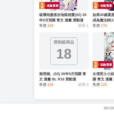
破壞殆盡後在地獄相愛(02) 26
如果30歲還
年9月預購 青文 漫畫 買動漫
成為魔法師(1
售價
124
銷量:1
預購 青文 漫
售價
176
限制級商品
18
無理婚。(03) 26年9月預購 青
女僕冥土小姐。
文 漫畫 BL R18 買動漫
購 青文 漫畫
售價
124
銷量:3
售價
124
關於買