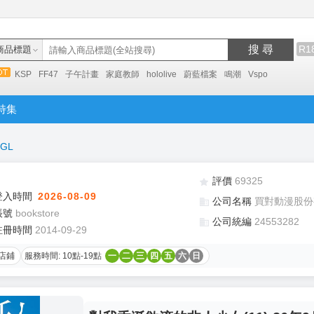
搜 尋
R1
商品標題
KSP
FF47
子午計畫
家庭教師
hololive
蔚藍檔案
鳴潮
Vspo
特集
GL
評價
69325
登入時間
2026-08-09
公司名稱
買對動漫股份
帳號
bookstore
公司統編
24553282
註冊時間
2014-09-29
店鋪
服務時間: 10點-19點
一
二
三
四
五
六
日