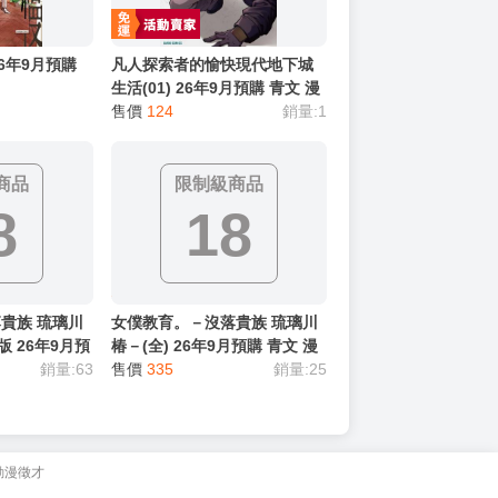
26年9月預購
凡人探索者的愉快現代地下城
生活(01) 26年9月預購 青文 漫
畫 買動漫
售價
124
銷量:1
商品
限制級商品
8
18
貴族 琉璃川
女僕教育。－沒落貴族 琉璃川
版 26年9月預
椿－(全) 26年9月預購 青文 漫
8 買動漫 ＃
銷量:63
畫 R18 買動漫 ＃
售價
335
銷量:25
動漫徵才