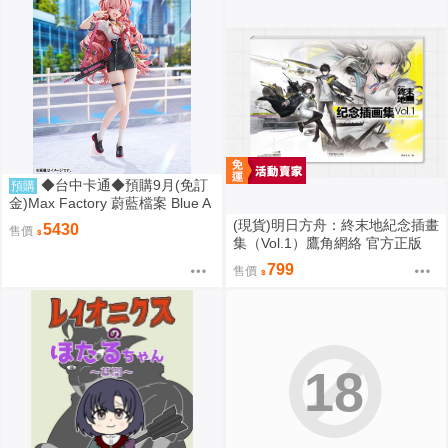
◆台中卡通◆預購9月(免訂
預購
金)Max Factory 蔚藍檔案 Blue A
rchive 綺羅羅 1/7 0906
(現貨)明日方舟：終末地紀念插畫
5430
售價
集（Vol.1）鷹角網絡 官方正版
插畫集 畫冊 簡體中文
799
售價
18