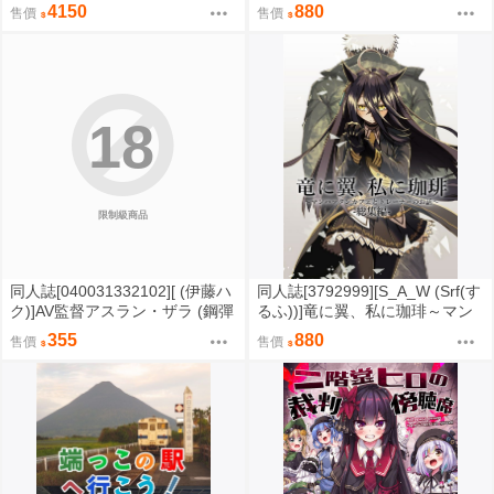
（泳裝）
集編 (Uma娘)
4150
880
售價
售價
18
限制級商品
同人誌[040031332102][ (伊藤ハ
同人誌[3792999][S_A_W (Srf(す
ク)]AV監督アスラン・ザラ (鋼彈
るふ))]竜に翼、私に珈琲～マン
SEED)アスラン・ザラ カガリ・
ハッタンカフェとトレーナーの
355
880
售價
售價
ユラ・アスハ
お話～総集編 (Uma娘)