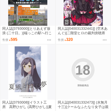
同人誌[3793000][とりあえず放
同人誌[040031332441][ (空木あ
浪 (二十日。)]端っこの駅へ行こ
んぐ)]二階堂ヒロの裁判傍聴席
う -東西南北端の駅 訪問ガイ
(其他)二階堂ヒロ
595
320
售價
售價
ド- (鐵道)
18
限制級商品
同人誌[3793008][イラスト工
同人誌[040031332473][ (水無月
房 高野ひがし (高野ひがし)]夏
十三)]クールなふたなり女子は親