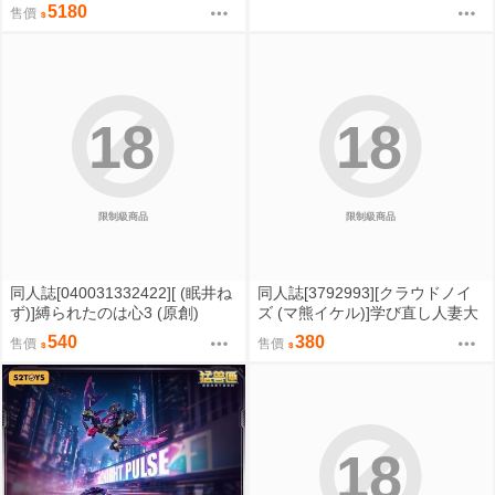
恩 銀月下的夜之眷屬 1/7 免訂金
5180
售價
18
18
限制級商品
限制級商品
同人誌[040031332422][ (眠井ね
同人誌[3792993][クラウドノイ
ず)]縛られたのは心3 (原創)
ズ (マ熊イケル)]学び直し人妻大
学生チャラ男に堕ちる (原創)
540
380
售價
售價
18