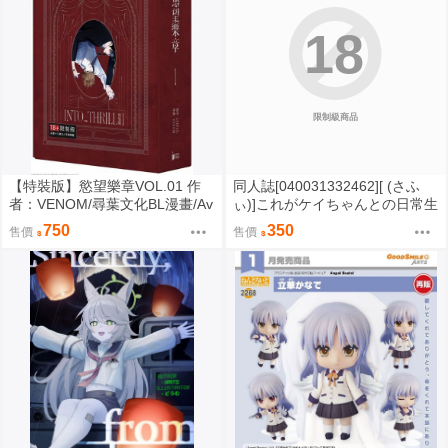
18
限制級商品
【特裝版】慾望樂章VOL.01 作
同人誌[040031332462][ (さふ
者：VENOM/尋葉文化BL漫畫/Av
ぃ)]これがケイちゃんとの日常生
i書店
活 (ブルーアーカイブ -Blue Arch
750
350
售價
售價
ive-)ケイ