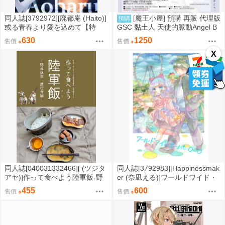
同人誌[3792972][廃都庵 (Haito)]
[魔王小屋] 預購 再販 代理版
預購
或る青春より愛を込めて【特
GSC 黏土人 天使的脈動Angel B
典】 (蔚藍檔案)
eats! 立華奏
630
1250
售價
售價
X
同人誌[040031332466][ (ツジタ
同人誌[3792983][Happinessmak
アヤ)]作って食べよう陸軍飯-野
er (奈凪える)]ワールドワイド・
外炊事・携行食編- (ミリタリー)
スーパー〇ー〇 (綜合)
455
600
售價
售價