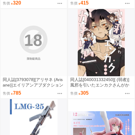
風と白昼夢 (Summer Pockets)
友のふたなりチンポでメチャク
320
415
售價
售價
チャにイカされたい (原創)
18
限制級商品
同人誌[3793078][アリサネ (Aris
同人誌[040031332450][ (弱者)]
ane)]エイリアンアブダクション
風邪を引いたエンカクさんがか
2 (性轉)
わいい (明日方舟)エンカク パフ
785
305
售價
售價
ューマー