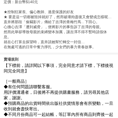
定價：新台幣$140元
★控制狂家長、偏心教師、過度保護的好友
★ 要是這一切都被毀掉就好了，然而破壞殆盡後又會變成怎樣呢…
直井將那段「偷竊影片」傳給了吉澤的青梅竹馬．下田心。
心擔心吉澤「遭到威脅」，便將影片的事告訴了吉澤的母親。
然而此舉卻導致母親的束縛變本加厲，讓吉澤不得不暫時請假休
息。
就在心打算去探望時，直井請她幫忙轉交一封信…
在無處可逃的日常中奮力掙扎，少女們的暴力青春故事。
賣場規則