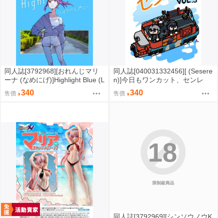
同人誌[3792968][おれんじマリ
同人誌[040031332456][ (Sesere
ーナ (なめにげ)]Highlight Blue (L
n)]今日もワンカット、センレ
oveLive)
ズ！VOL.3 (絕區零)
340
340
售價
售價
18
限制級商品
同人誌[3792969][シンソウノウK