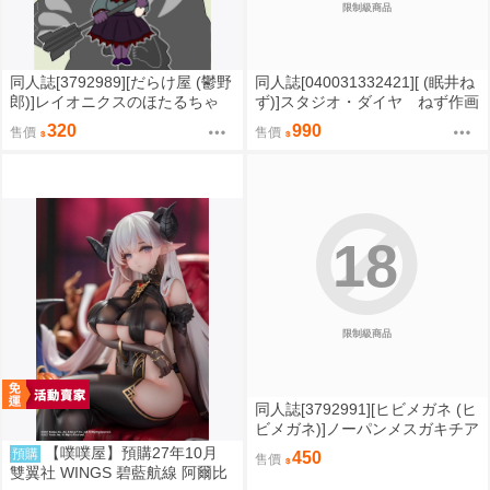
限制級商品
同人誌[3792989][だらけ屋 (鬱野
同人誌[040031332421][ (眠井ね
郎)]レイオニクスのほたるちゃ
ず)]スタジオ・ダイヤ ねず作画
ん 幕間 (偶像大師)
作品総集編（仮） (原創)
320
990
售價
售價
18
限制級商品
同人誌[3792991][ヒビメガネ (ヒ
ビメガネ)]ノーパンメスガキチア
ガール ヌキあり文化祭編 (原創)
【噗噗屋】預購27年10月
預購
450
售價
雙翼社 WINGS 碧藍航線 阿爾比