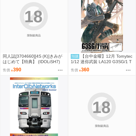
18
限制級商品
同人誌[3704660][4S (K)]きみが
【台中金曜】12月 Tomytec
預購
はじめて【特典】 (IDOLiSH7)
1/12 迷你武裝 LA120 G3SG/1 T
YPE 0819
390
360
售價
售價
18
限制級商品