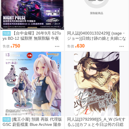
限制級商品
【台中金曜】26年9月 52To
同人誌[040031332429][ (sage・
預購
ys BD-12 猛獸匣 無限獸驅 午夜
ジョー)]日焼け跡の娘と夫婦にな
脈衝 套裝 外甲+骨架 0815
ったその夜、義母もうっかり孕
750
630
售價
售價
ませてしまう夏プラス (原創)
[魔王小屋] 預購 再販 代理版
同人誌[3792998][S_A_W (Srf(す
預購
GSC 蔚藍檔案 Blue Archive 陽奈
るふ))]カフェと今日は何の日総