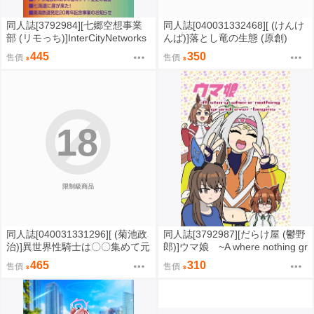
同人誌[3792984][七郷空想事業
同人誌[040031332468][ (けんけ
部 (リモっち)]InterCityNetworks
んぱ)]落とし竜の生態 (原創)
2026Summer (鐵道)
445
350
售價
售價
18
限制級商品
同人誌[040031331296][ (菊池政
同人誌[3792987][だらけ屋 (鬱野
治)]異世界性騎士は〇〇集めて元
郎)]ウマ娘 ~A where nothing gr
の世界に帰りたい (原創)
and ever begins~ (Uma娘)
465
310
售價
售價