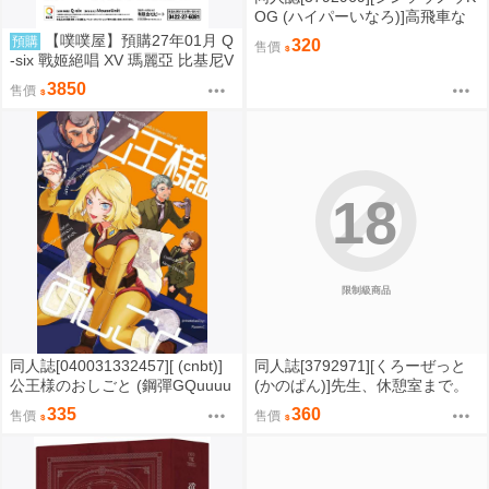
OG (ハイパーいなろ)]高飛車な
生徒会長を●●アプリでワカラセ
【噗噗屋】預購27年01月 Q
預購
320
售價
てみた (其他)
-six 戰姬絕唱 XV 瑪麗亞 比基尼V
er 1/7 一般版 免訂金
3850
售價
18
限制級商品
同人誌[040031332457][ (cnbt)]
同人誌[3792971][くろーぜっと
公王様のおしごと (鋼彈GQuuuu
(かのぱん)]先生、休憩室まで。
uuX)シャリア・ブル アルテイシ
私が補佐しますVV (蔚藍檔案)
335
360
售價
售價
ア