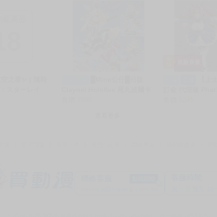
制級商品
18
空之星✨ ( 隨時
█Mine公仔█日版
【上
一般預購
預購
二段
壊：スターレイ
Claynel Hololive 尾丸波爾卡
訂金 代理版 Phat
 ❤️ 抱枕套
尾丸ポルカ 1/7 PVC ANIPLEX
售價
7990
Pretty Derby
售價
5245
M 2WAYトリコット
紅的妳] 大和赤驥 1
查看更多
] 43958
動漫
常見問題
新手上路
會員約定書
聯絡客服
隱私權政策
買
客服時間
聯絡客服
點我聯絡
service@myacg.com.tw
週一至週五 10:00
© 2014-2026 買對動漫股份有限公司
|
All Rights reserved. 統一編號:24553282