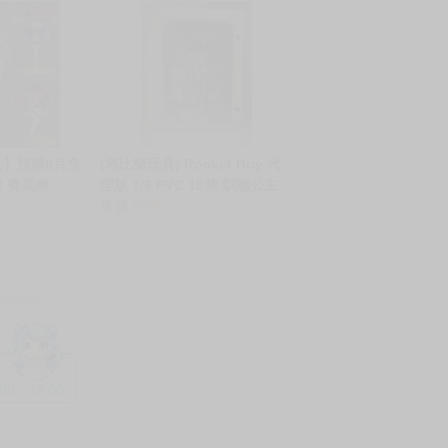
士】預購6月免
(塔比樂玩具) Rocket Boy 代
! 賽馬娘
理版 1/6 PVC 18禁 馴龍公主
 [迎面的風吹向緋
馴龍者普拉蒂亞 附特典
售價
6500
/7 0817
動漫徵才
 - 19:00