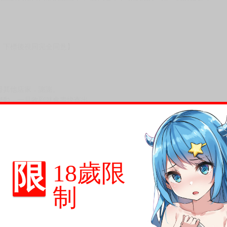
，下標後視同完全同意】
尋其他店家，謝謝。
變動，一旦收到就會盡快寄出。
到齊後一起發貨。
品為主。
反應，逾期不受理。
限
反應，將直接加入黑名單，還請下單後準時取貨。
18歲限
意。
制
，以保障買賣家雙方權益。