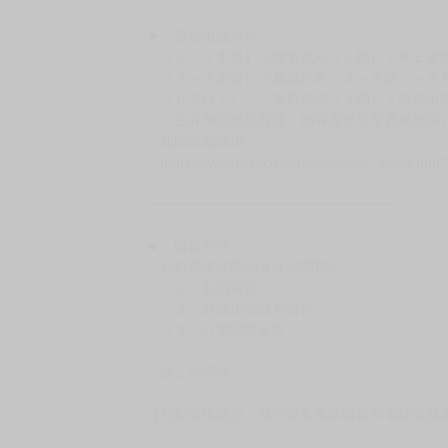
★ 賣場出貨方式
［１～２本書］三層氣泡布（２圈）＋ＰＥ破
［３～７本書］三層氣泡布（４～５圈）＋Ｐ
［８本以上］ 三層氣泡布（２圈）＋紙箱出
（另有加固紙箱賣場，如有需要可至賣場加購
加固紙箱賣場：
https://www.myacg.com.tw/goods_detail.php
━━━━━━━━━━━━━━━━━━
★ 聯繫方式
如對賣場或商品有任何問題可：
（１）私訊留言
（２）於賣場商品頁留言
（３）訂單回覆留言
以上皆可唷～
【買動漫提醒您：我們沒有電話聯繫與電話客服