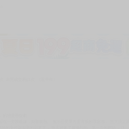
56
次 未完成交易≦1次 （近半年）
」的戀愛懸疑劇
卻在一旁跟義妹．由那親熱。 無法忍受單方面背叛的罪惡感， 悠大決定
悄然的失控與由那的惡意下， 悠大迎來了最慘烈的「第一次的體驗 」!?