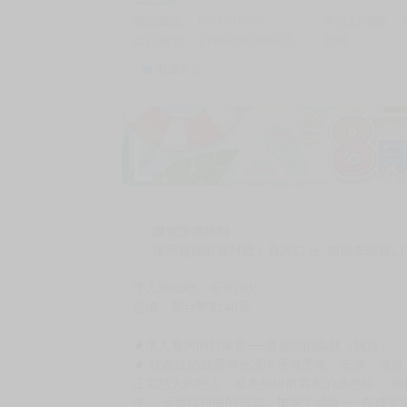
商品編號
G07235085
累積點閱數
自訂編號
9786260300623
收藏
0
收藏商品
購買評價限制
使用超商取貨付款：負評≦1分 超商未取貨≦1
墜入地獄吧，哥哥(03)
定價：新台幣$140元
★墜入愛河的對象是──最差勁的義妹（妹妹）
★ 在義妹的威脅與色誘中逐漸墜落，充滿「脅迫
正當悠大的戀人．成美拒絕前男友的誘惑時， 他
失， 反而以扭曲的形式，加深了感情── 在成美