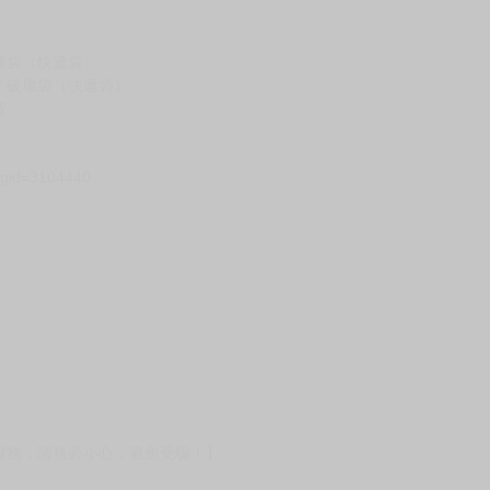
壞袋（快遞袋）
Ｅ破壞袋（快遞袋）
貨
）
?gid=3104440
服務，請務必小心，避免受騙！】