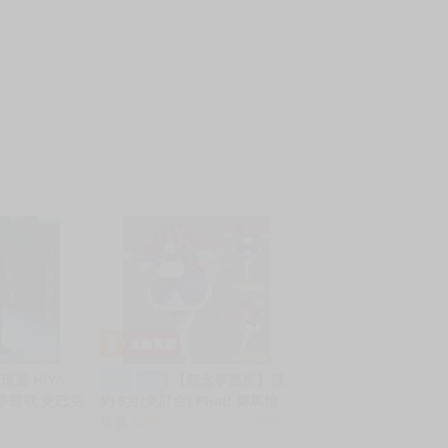
貨 HIYA
【怨念事務所】預
預購
二段
 星際爭霸戰 史巴克
約 6月(免訂金) Phat! 賽馬娘
Pretty Derby 迎面的風吹向緋
售價
5280
銷量:3
紅的妳 大和赤驥 1/7 0816