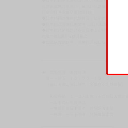
◆日本精品單筆滿NT$4,000須先支付 10% 
待買家收到訂單商品，確認品項數量無誤，並確
訂金金額將退回至買動漫錢包。
◆日本精品為受注代購性質，結單後恕無法取消
◆日本精品圖像僅供參考，設計及式樣請以實際
◆日本精品的標題月份是日本上市時間，不等於
約發售後1個月-2個月抵台。
◆如遇缺貨或砍單，將另行通知並取消訂單，敬
━━━━━━━━━━━━━━━━━━
★ 賣場營運、出貨時間
週一～週五 １０：００～１９：００
（假日＆國定假日休息，客服會不定時回覆）
．現貨商品：１～２天出貨（不含假日＆國定
．已上市且非現貨商品：
－每週四～日下單者，於隔週五出貨
－每週一～三下單者，於隔週四出貨
━━━━━━━━━━━━━━━━━━