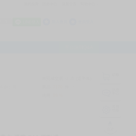
我的拍賣
訊息中心
最新公告
幫助中心
│
│
│
8 OFF
加入會員
會員登入
LINE登入
平台說明Q&A
結帳
未完成交易
0
次 (近半年)
商品
7170
件
有限公司
❔
訊息
中心
信用
99
%
常用
功能
TOP