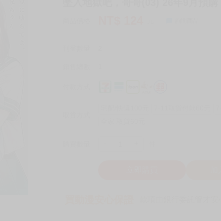
墜入地獄吧，哥哥(03) 26年9月預購 
NT$
124
商品價格
元
詢問商品
刊登數量
2
銷售總數
1
付款方式
宅配/快遞100元
7-11取貨付款60元
7
取貨方式
全家 取貨60元
-
+
購買數量
件
立即購買
加
買動漫安心保證
款項由銀行委託管才安心 