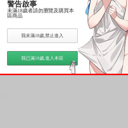
訂金，訂金將以專屬訂金賣場方式收取，
警告啟事
認收貨後，訂金賣場將由大廚取消，
未滿18歲者請勿瀏覽及購買本
區商品
，請慎重下單。
商品為準，可能有色差。
台灣到貨時間，發售及到貨時間依廠商實際出貨為準，
我未滿18歲,禁止進入
請諒解。
我已滿18歲,進入本區
假日）