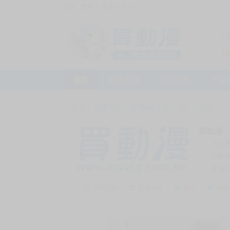
訪客，您好！
或
加入會員
首頁
動漫市集
新品預購
下殺
首頁
>
動漫市集
>
漫畫/輕小說
>
18+
>
漫畫
買動漫
上次
賣家
會員
賣家介紹
去逛店鋪
私訊
收藏