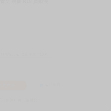
青文 漫畫 R18 買動漫
-11取貨60元
全家 取貨付款60元
入購物車
詢問商品
! 保障您每一筆付款 !