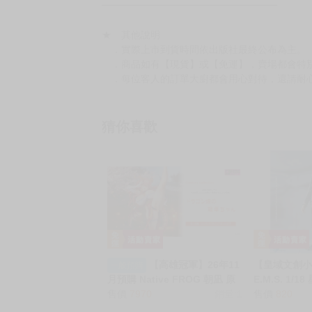
━━━━━━━━━━━━━━━━━━
★ 其他說明
．實際上市到貨時間依出版社最終公布為主。
．商品如有【現貨】或【免運】，賣場都會特
．每位客人的訂單大廚都會用心對待，還請耐
猜你喜歡
【高雄冠軍】26年11
【皇域文創小舖
一般預購
月預購 Native FROG 朝凪 原
E.M.S. 1/
畫 龍娘 龍華醬 1/5 免訂金0810
售價
7970
銷量:1
McCoy 可
售價
820