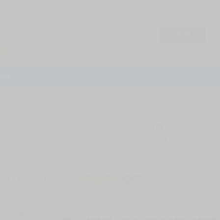
搜 尋
R1
商品標題
KSP
FF47
子午計畫
家庭教師
hololive
蔚藍檔案
鳴潮
Vspo
特集
評價
69325
登入時間
2026-08-09
公司名稱
買對動漫股份
帳號
bookstore
公司統編
24553282
註冊時間
2014-09-29
店鋪
服務時間: 10點-19點
一
二
三
四
五
六
日