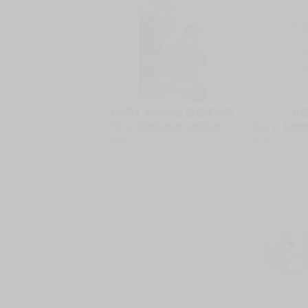
限
【永豐】角川小說 歡迎來到實
✨虛
一般預購
力至上主義的教室 3年級篇 2
中止 ) 【崩
(全新) 出版:2026/07/23
售價
235
ル】 花火 ❤️
售價
2200
160X50 C
材質 [日本空運
關於買