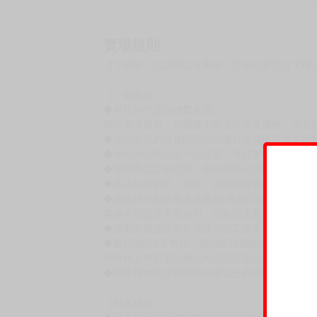
賣場規則
【下標前，請詳閱以下事項，完全同意才請下標
［一般商品］
◆有任何問題請聯繫客服。
用評價溝通者，日後將不再提供購書服務，請另
◆預購商品的出貨時間依出版社供貨情形會有所
◆不同月份商品可一起結帳，等訂單內所有商品
◆預購商品皆無現貨，商品圖為示意圖，請以實
◆商品如有缺件、瑕疵，請務必取貨3日內留言
◆書籍拆封無法更換及退貨(內頁印刷瑕疵例外)
書籍有問題請不要拆封，請私訊大廚協助。
◆逾期未取且訂單取消後三個工作天內未有任何
◆書籍贈品&上市日、依出版社最終公布為主。
有時會上市前更改贈品內容或延後出版，還請注
◆網路購物取貨後開箱時建議全程錄影拍照存證
［日本精品］