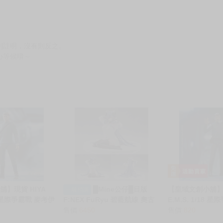
別註明，沒有則反之。
心等候唷～
】現貨 HIYA
█Mine公仔█日版
【皇域文創小舖】現
一般預購
18 星際爭霸戰 麥考伊
F:NEX FuRyu 碧藍航線 奧古
E.M.S. 1/18
動公仔
斯特 魔女的午後 1/6 PVC
售價
6450
Spock 可動公仔
售價
820
D9159