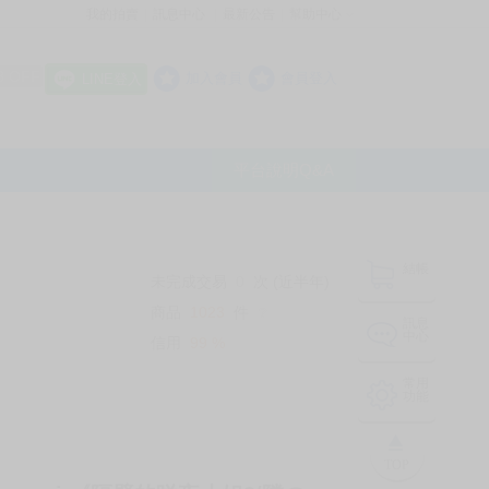
我的拍賣
訊息中心
最新公告
幫助中心
│
│
│
8 OFF
加入會員
會員登入
LINE登入
平台說明Q&A
結帳
未完成交易
0
次 (近半年)
商品
1023
件
❔
訊息
中心
信用
99
%
常用
功能
TOP