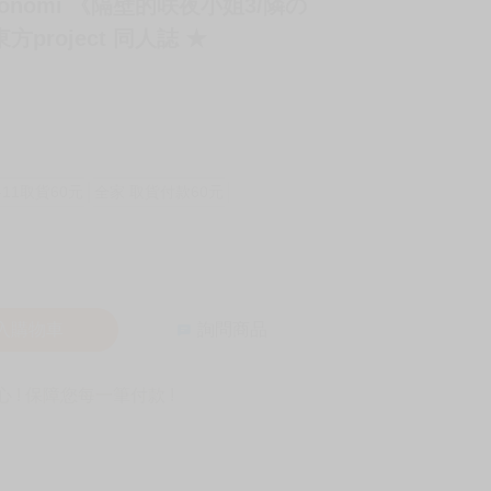
konomi 《隔壁的咲夜小姐3/隣の
project 同人誌 ★
-11取貨60元
全家 取貨付款60元
入購物車
詢問商品
! 保障您每一筆付款 !