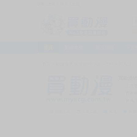
訪客，您好！
或
加入會員
首頁
動漫市集
新品預購
下殺
首頁
>
動漫市集
>
漫畫/輕小說
>
18+
>
同人誌
買動漫My
上次
賣家
會員
賣家介紹
去逛店鋪
私訊
收藏