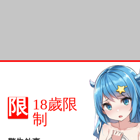
限
18歲限
制