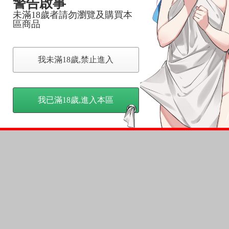
警告啟事
未滿18歲者請勿瀏覽及購買本
區商品
我未滿18歲,禁止進入
我已滿18歲,進入本區