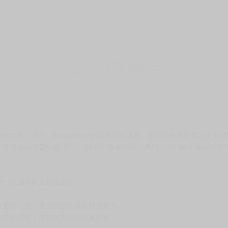
。
知名度。其中，konomi老師的畫風甜美清新，筆下的角色都相當甜美
《和辣妹結菜醬一起H》、《隔壁的咲夜小姐》系列、《TS朗君的性生活
被一位溫柔的大姐姐療癒。
互動中，讓人逐漸放鬆心情並釋放壓力。
舒服的體驗，使彼此的情感更加提升。