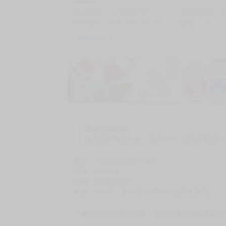
商品編號
G07233213
累積點閱數
自訂編號
9786264593540
收藏
10
收藏商品
購買評價限制
使用超商取貨付款：負評≦1分 超商未取貨≦1
書名：《隔壁的咲夜小姐3》
作者：konomi
規格：B5 黑白20P
售價：230元（限制級 未滿十八歲禁止購買）
☆★由konomi正式授權，在台灣推出無修正繁