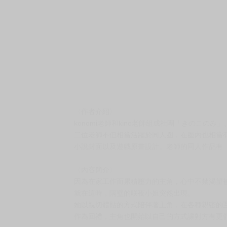
〈作者介紹〉
konomi老師和kino老師組成社團「きのこのみ」
二位老師不但相當活躍於同人圈，在圈內也相當有
小說封面以及遊戲原畫設計。老師的同人作品有
〈內容簡介〉
因為在家工作而累積壓力的主角，心中不禁渴望
就在這時，隔壁的咲夜小姐突然出現。
她以親切體貼的方式陪伴著主角，在各種親密的
作為回禮，主角也開始以自己的方式讓對方有更