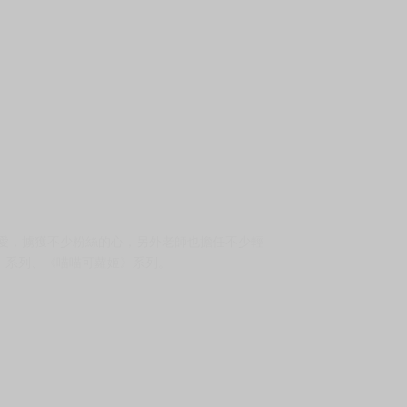
可愛，擄獲不少粉絲的心，另外老師也擔任不少輕
》系列、《喵喵可蘿姬》系列。