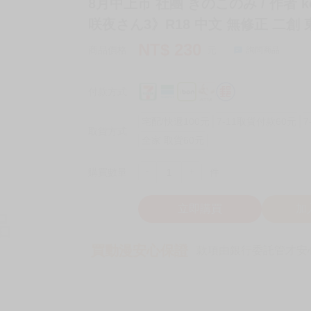
8月中上市 社團 きのこのみ / 作者 
咲夜さん3》R18 中文 無修正 二創 東方
NT$
230
商品價格
元
詢問商品
付款方式
宅配/快遞100元
7-11取貨付款60元
7
取貨方式
全家 取貨60元
-
+
購買數量
件
立即購買
加
買動漫安心保證
款項由銀行委託管才安心 