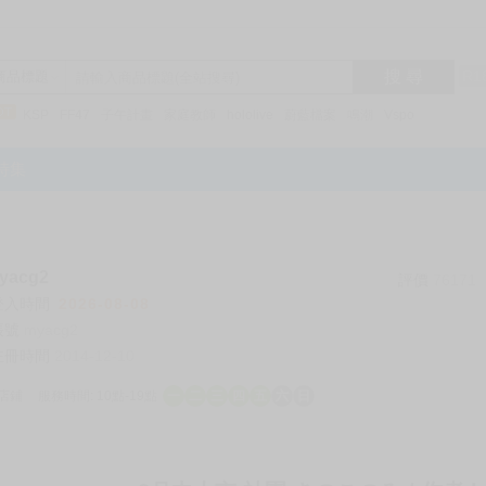
搜 尋
R1
商品標題
KSP
FF47
子午計畫
家庭教師
hololive
蔚藍檔案
鳴潮
Vspo
特集
acg2
評價
76171
登入時間
2026-08-08
帳號
myacg2
註冊時間
2014-12-10
店鋪
服務時間: 10點-19點
一
二
三
四
五
六
日