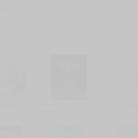
到齊後一起發貨。
留言反應，逾期不受理。
，以保障買賣家雙方權益。
限制級
1
漫博2025
現貨 全新未拆 日版 正版
8月中上市 社團 H.
Myethos FairyTale Another
うさぎなごむ 《
銷量:10
柴郡貓 1/8 PVC 模型{宅即門}
售價
5500
靈8 特裝版》R18
售價
550
同人誌 ★