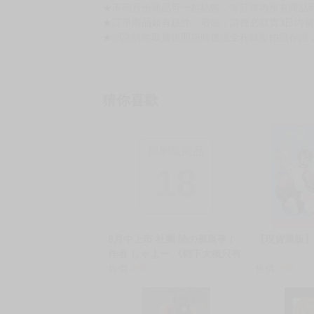
★不同月份商品可一起結帳，等訂單內所有商品
★訂單商品如有缺件、瑕疵，請務必取貨3日內
★網路購物取貨後開箱時建議全程錄影拍照存證
猜你喜歡
限制級商品
18
8月中上市 社團 陸の孤島亭 /
【現貨通販】-
作者 しゃよー 《鄉下大概只有
這種娛樂了5/田舎にはこれくら
售價
260
售價
350
いしか娯楽がない 5》R18 中
文 無修正 同人誌 ★