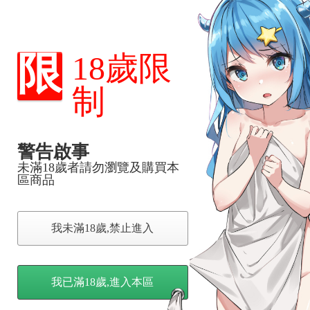
限
18歲限
制
警告啟事
未滿18歲者請勿瀏覽及購買本
區商品
我未滿18歲,禁止進入
我已滿18歲,進入本區