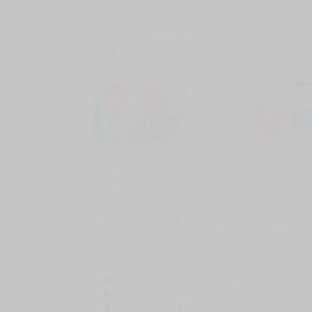
商品編號
G07232477
累積點閱數
自訂編號
4711608089781
收藏
11
收藏商品
購買評價限制
使用超商取貨付款：負評≦1分 超商未取貨≦1
書名：《鄉下大概只有這種娛樂了5 特裝版》
作者：しゃよー
內容物3件：
◆《鄉下大概只有這種娛樂了5》（規格：B5 黑白
◆ B5霧面小海報 1 張
◆ A6留言收藏卡 1 張