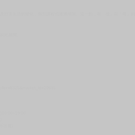
以及日常生活的變化，個別課程也逐漸增加。這一點，在「雄」與「雌」
會就此展開。
seller=8325&market_id=20691
00~19:00
)
不出貨)