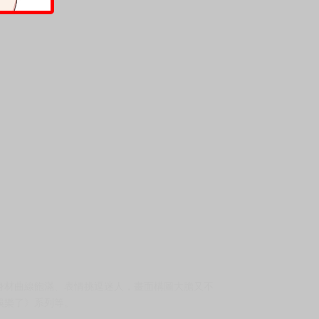
身材曲線飽滿、表情挑逗迷人，畫面構圖大膽又不
娛樂了》系列等。