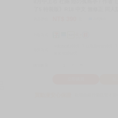
8月中上市 社團 陸の孤島亭 / 作
了5 特裝版》R18 中文 無修正 同人
NT$
390
商品價格
元
詢問商品
付款方式
宅配/快遞100元
7-11取貨付款60元
7
取貨方式
全家 取貨60元
-
+
購買數量
件
立即購買
加
買動漫安心保證
款項由銀行委託管才安心 