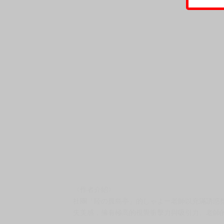
〈作者介紹〉
社團「陸の孤島亭」的しゃよー老師以充滿誘惑
失美感，擁有極高的視覺衝擊力與吸引力。老師