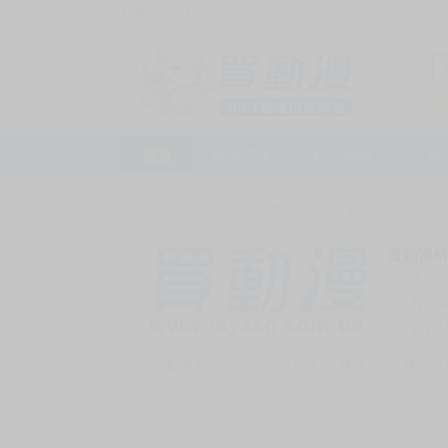
訪客，您好！
或
加入會員
首頁
動漫市集
新品預購
下殺
首頁
>
動漫市集
>
漫畫/輕小說
>
18+
>
同人誌
買動漫My
上次
賣家
會員
賣家介紹
去逛店鋪
私訊
收藏