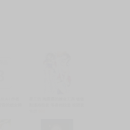
商品
8
B.A / 作者
星工坊 梅露露的鍊金工房 敏敏
黃昏的娼女精
動漫抱枕套 等身抱枕套 枕頭套
 中文 無修正
售價
900