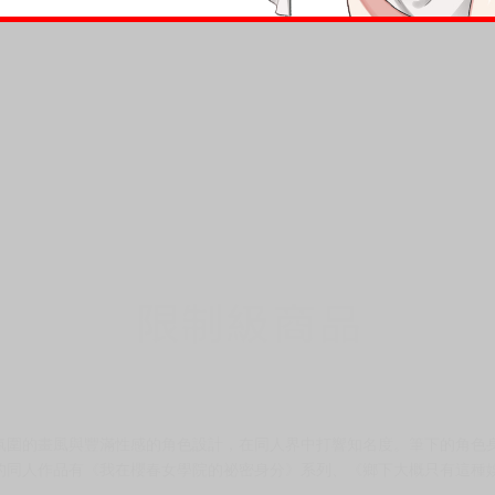
氛圍的畫風與豐滿性感的角色設計，在同人界中打響知名度。筆下的角色
的同人作品有《我在櫻春女學院的祕密身分》系列、《鄉下大概只有這種