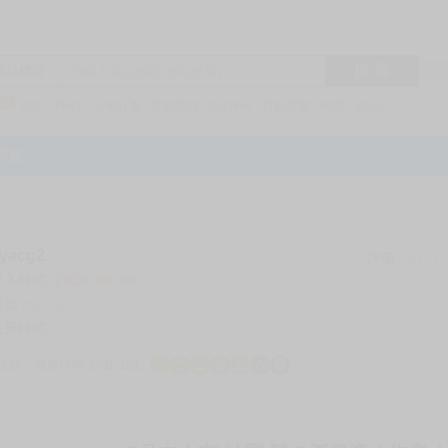
搜 尋
R1
商品標題
KSP
FF47
子午計畫
家庭教師
hololive
蔚藍檔案
鳴潮
Vspo
特集
acg2
評價
76171
登入時間
2026-08-08
帳號
myacg2
註冊時間
2014-12-10
店鋪
服務時間: 10點-19點
一
二
三
四
五
六
日