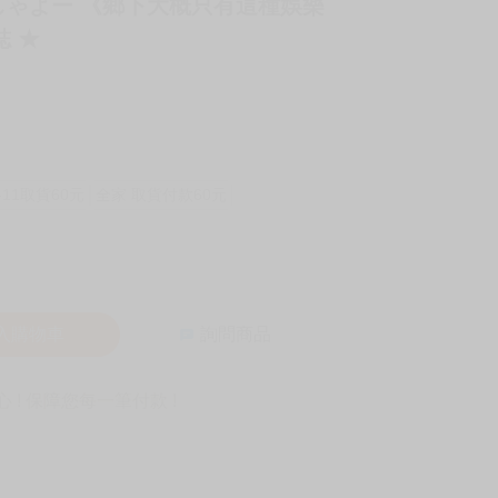
者 しゃよー 《鄉下大概只有這種娛樂
誌 ★
-11取貨60元
全家 取貨付款60元
入購物車
詢問商品
! 保障您每一筆付款 !