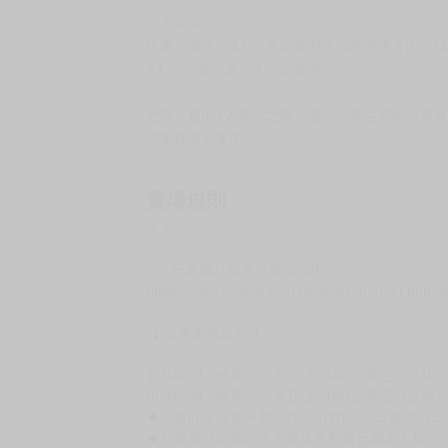
〈內容簡介〉
從東京回來的4人，各自面對不同的升學方向，
3人分別接受著主人公的指導。
之後久違的4人集結之夜。老師與學生們的讀書
思索終將到來的結局……
賣場規則
＊＊＊
☟ ✧日本精品年末特價出清中✧ ☟
https://www.myacg.com.tw/seller_market.php?
【 出貨服務說明 】
服務時間：每周一～周五 上班時段(國定假日休息)10:
出貨時間：每周一～周五 上班時段(國定假日休息
★現貨訂單需要一個工作天出貨(六、日國定假日
★預購商品請確認是否能接受到貨日期再下標。