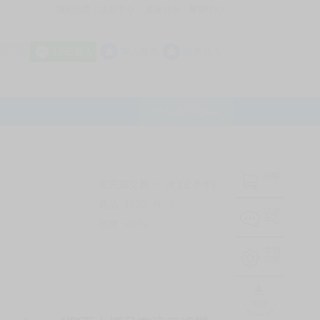
我的拍賣
訊息中心
最新公告
幫助中心
│
│
│
8 OFF
加入會員
會員登入
LINE登入
平台說明Q&A
結帳
未完成交易
0
次 (近半年)
商品
1023
件
❔
訊息
中心
信用
99
%
常用
功能
TOP