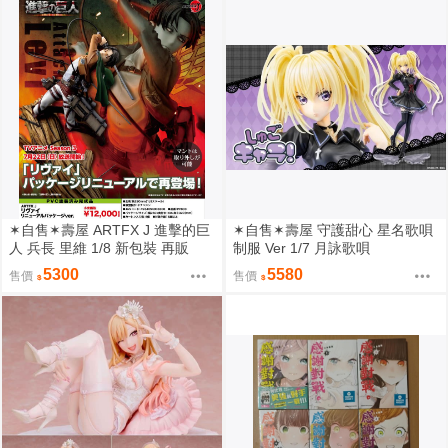
✶自售✶壽屋 ARTFX J 進擊的巨
✶自售✶壽屋 守護甜心 星名歌唄
人 兵長 里維 1/8 新包裝 再販
制服 Ver 1/7 月詠歌唄
5300
5580
售價
售價