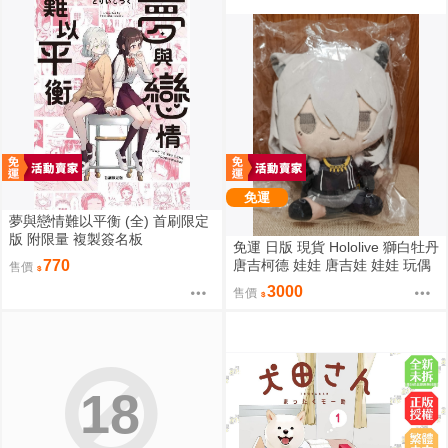
免運
夢與戀情難以平衡 (全) 首刷限定
版 附限量 複製簽名板
免運 日版 現貨 Hololive 獅白牡丹
唐吉柯德 娃娃 唐吉娃 娃娃 玩偶
770
售價
ドン・キホーテ もちどる 獅白ぼ
3000
售價
たん
18