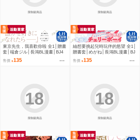
限制級商品
限制級商品
東京先生，我喜歡你啦 全1│贈書
紬想要挑起兒時玩伴的慾望 全1│
套│端倉ジル│長鴻BL漫畫│BJ4
贈書套│めがね│長鴻BL漫畫│BJ
動漫
4動漫
135
135
售價
售價
18
18
限制級商品
限制級商品