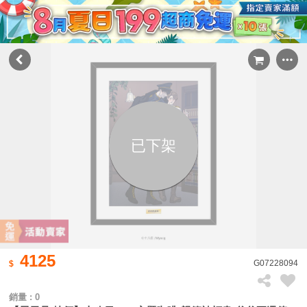
已下架
4125
G07228094
銷量 : 0