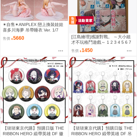
✶自售✶ANIPLEX 戀上換裝娃娃
喜多川海夢 吊帶睡衣 Ver. 1/7
[江島繪理]感謝對戰。 ～大小姐
5660
售價
才不玩格鬥遊戲～ 1 2 3 4 5 6 7
8 9 首刷 平裝
1450
售價
【琰琰東京代購】預購日版 THE
【琰琰東京代購】預購日版 THE
RIBBON HERO 緞帶英雄 DF 徽
RIBBON HERO 緞帶英雄 DF 吊