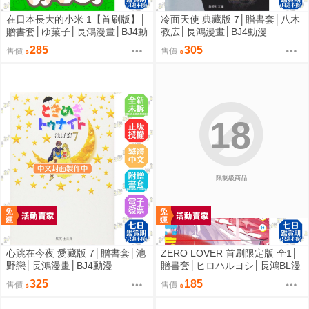
在日本長大的小米 1【首刷版】│
冷面天使 典藏版 7│贈書套│八木
贈書套│ゆ菓子│長鴻漫畫│BJ4動
教広│長鴻漫畫│BJ4動漫
漫
285
305
售價
售價
18
限制級商品
心跳在今夜 愛藏版 7│贈書套│池
ZERO LOVER 首刷限定版 全1│
野戀│長鴻漫畫│BJ4動漫
贈書套│ヒロハルヨシ│長鴻BL漫
畫│BJ4動漫
325
185
售價
售價