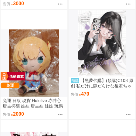
抱抱大娃娃 星街すいせい カナヘ
3000
售價
イの小動物 なかよしハグぬいぐ
るみ
【黑夢代購】(預購)C108 原
預購
免運
創 私だけに隙だらけな後輩ちゃ
ん 社團名:saeu 繪師:saeu
470
售價
免運 日版 現貨 Hololive 赤井心
唐吉柯德 娃娃 唐吉娃 娃娃 玩偶
ドン・キホーテ もちどる 赤井は
2000
售價
あと