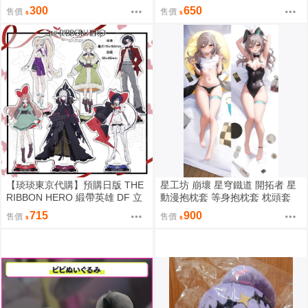
章 藍寶石 帕茵 天鵝絨 吉露可
飾 藍寶石 帕茵 天鵝絨 吉露可
300
650
售價
售價
【琰琰東京代購】預購日版 THE
星工坊 崩壞 星穹鐵道 開拓者 星
RIBBON HERO 緞帶英雄 DF 立
動漫抱枕套 等身抱枕套 枕頭套
牌 藍寶石 帕茵 天鵝絨 吉露可
715
900
售價
售價