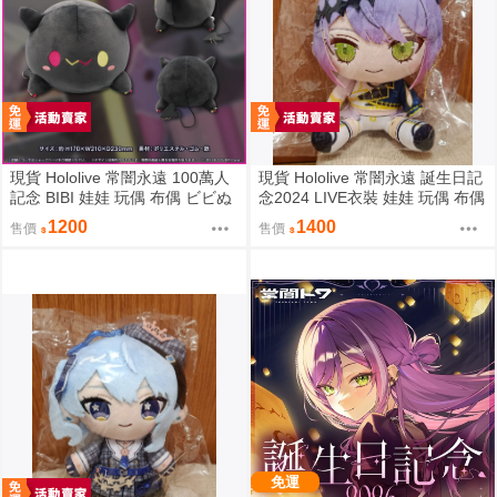
現貨 Hololive 常闇永遠 100萬人
現貨 Hololive 常闇永遠 誕生日記
記念 BIBI 娃娃 玩偶 布偶 ビビぬ
念2024 LIVE衣裝 娃娃 玩偶 布偶
いぐるみ 常闇トワ 100万人記念
常闇トワ トワ様ぬいぐるみ BY
1200
1400
售價
售價
100萬
ライブ衣装
免運