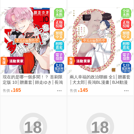
現在的是哪一個多聞！？ 首刷限
兩人幸福的政治聯姻 全1│贈書套
定版 10│贈書套│師走ゆき│長鴻
│犬太郎│長鴻BL漫畫│BJ4動漫
漫畫│BJ4動漫
165
145
售價
售價
18
18