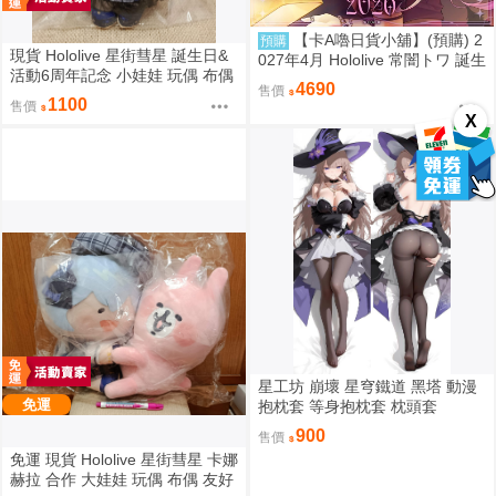
【卡A嚕日貨小舖】(預購) 2
預購
現貨 Hololive 星街彗星 誕生日&
027年4月 Hololive 常闇トワ 誕生
活動6周年記念 小娃娃 玩偶 布偶
日記念2026
4690
售價
吊飾 星街すいせい おでかけすい
1100
售價
ちゃんぬいぐるみ
X
星工坊 崩壞 星穹鐵道 黑塔 動漫
免運
抱枕套 等身抱枕套 枕頭套
900
售價
免運 現貨 Hololive 星街彗星 卡娜
赫拉 合作 大娃娃 玩偶 布偶 友好