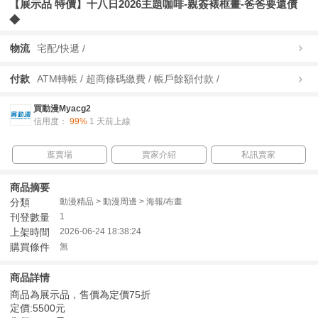
【展示品 特價】十八日2026主題咖啡-親簽裱框畫-爸爸要還債
◆
物流
宅配/快遞 /
付款
ATM轉帳 / 超商條碼繳費 / 帳戶餘額付款 /
買動漫Myacg2
信用度：
99%
1 天前上線
逛賣場
賣家介紹
私訊賣家
商品摘要
分類
動漫精品 > 動漫周邊 > 海報/布畫
刊登數量
1
上架時間
2026-06-24 18:38:24
購買條件
無
商品詳情
商品為展示品，售價為定價75折
定價:5500元