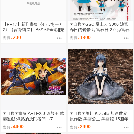
限制級商品
【FF47】新刊畫集《せぼあーと
✶自售✶GSC 黏土人 3000 涼宮
2》【背骨貓屋】[B5/16P全彩][繁
春日的憂鬱 涼宮春日 2.0 涼宮春
體中文]｜九月陸續出貨
日的憂郁
200
1300
售價
售價
✶自售✶壽屋 ARTFX J 遊戲王 武
✶自售✶角川 KDcolle 加速世界
藤遊戲 熾熱的決鬥者們 1/7
原作版 黑雪公主 黑雪姬 15週年
紀念 結婚禮服 15周年
4400
2990
售價
售價