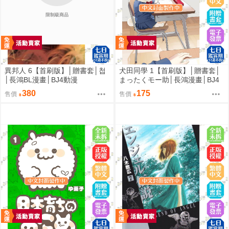
限制級商品
異邦人 6【首刷版】│贈書套│첩
犬田同學 1【首刷版】│贈書套│
│長鴻BL漫畫│BJ4動漫
まったくモー助│長鴻漫畫│BJ4
動漫
380
175
售價
售價