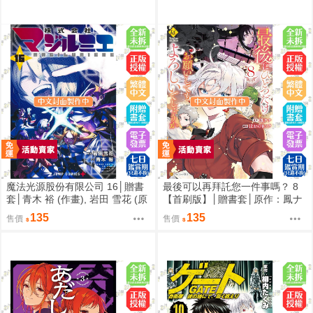
魔法光源股份有限公司 16│贈書
最後可以再拜託您一件事嗎？ 8
套│青木 裕 (作畫), 岩田 雪花 (原
【首刷版】│贈書套│原作：鳳ナ
作)│長鴻漫畫│BJ4動漫
ナ漫畫：ほおのきソラ│長鴻漫畫
135
135
售價
售價
│BJ4動漫