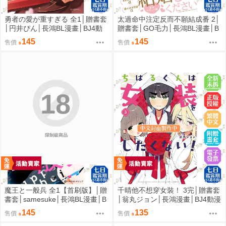
勇者の愛が重すぎる 全1│贈書套
太過命中注定反而不願結成番 2│
│円井ぴん│長鴻BL漫畫│BJ4動
贈書套│GO毛力│長鴻BL漫畫│B
漫
J4動漫
145
145
售價
售價
18
限制級商品
魔王と一般兵 全1【首刷版】│贈
千晴他不想穿女裝！ 3完│贈書套
書套│samesuke│長鴻BL漫畫│B
│翁丸ジョン│長鴻漫畫│BJ4動漫
J4動漫
145
135
售價
售價