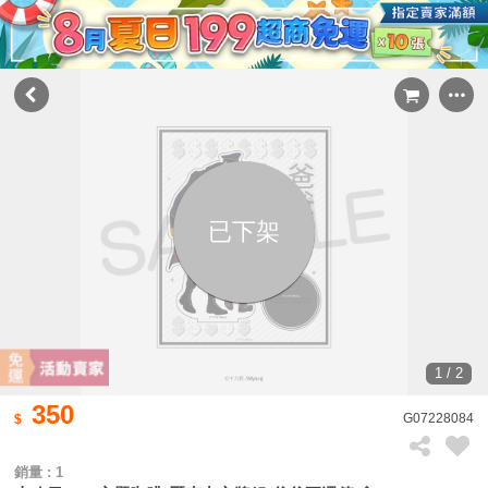
已下架
1 / 2
350
G07228084
銷量 : 1