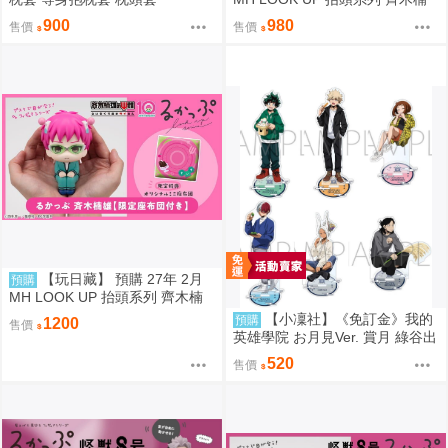
雄的災難 齊木楠雄 抬頭公仔 代
900
980
售價
售價
理版
【玩日藏】 預購 27年 2月
預購
MH LOOK UP 抬頭系列 齊木楠
雄的災難 齊木楠雄 抬頭公仔 特
【小凜社】《免訂金》我的
預購
1200
售價
典 代理版
英雄學院 お月見Ver. 賞月 綠谷出
久 爆豪勝己 麗日御茶子 轟焦凍
520
售價
壓克力立牌 資料夾 貼紙