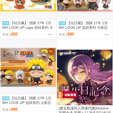
【玩日藏】 預購 27年 2月
【玩日藏】 預購 27年 2月
預購
預購
MH LOOK UP cape 抬頭系列 火
MH LOOK UP 抬頭系列 火影忍
影忍者疾風傳 九喇嘛 披風 斗篷
者疾風傳 自來也 抬頭公仔 代理
450
980
售價
售價
系列 頭套 不含公仔 代理版
版
【玩日藏】 預購 27年 2月
預購
MH LOOK UP 抬頭系列 火影忍
者疾風傳 漩渦鳴人 燦笑 Smile 抬
[蜜瓜動漫同人周邊代購]Hololive
980
售價
頭公仔 代理版
常闇永遠 常闇トワ 誕生日記念20