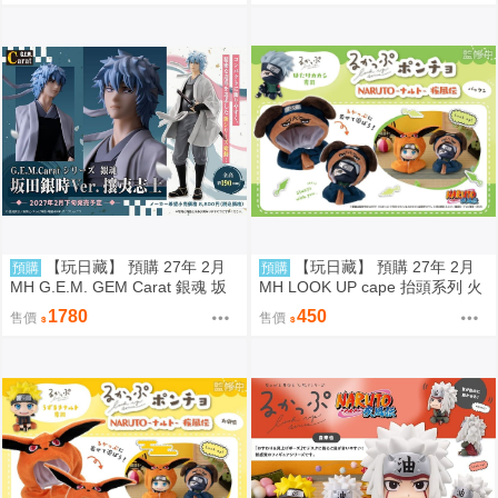
【玩日藏】 預購 27年 2月
【玩日藏】 預購 27年 2月
預購
預購
MH G.E.M. GEM Carat 銀魂 坂
MH LOOK UP cape 抬頭系列 火
田銀時 攘夷志士 代理版
影忍者疾風傳 帕克 披風 斗篷系
1780
450
售價
售價
列 頭套 不含公仔 代理版