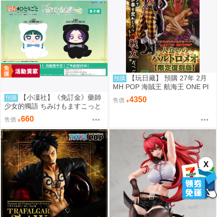
【玩日藏】 預購 27年 2月
預購
MH POP 海賊王 航海王 ONE PI
ECE LIMITED EDITION 食人鬼
【小凜社】《免訂金》藥師
預購
4350
售價
巴特洛馬 巴托洛米奧 限定復刻版
少女的獨語 ちみけもますこっと
代理版
貓貓 壬氏 毛絨布偶玩偶娃娃吊飾
660
售價
X