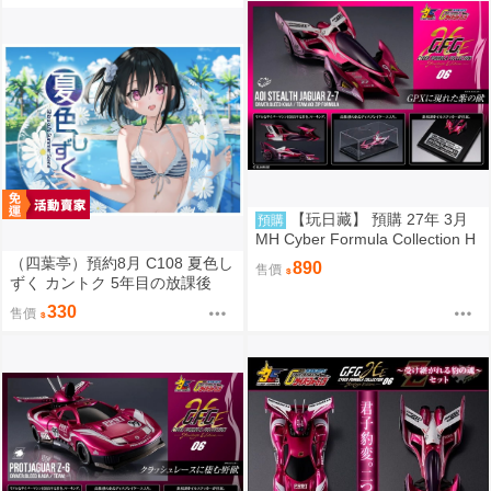
【玩日藏】 預購 27年 3月
預購
MH Cyber Formula Collection H
eritage Edition CFC HE 閃電霹
（四葉亭）預約8月 C108 夏色し
890
售價
靂車 繼承之豹魂 Aoi 美洲豹 Z-7
ずく カントク 5年目の放課後
代理版
330
售價