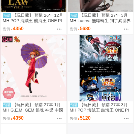
【玩日藏】 預購 26年 12月
【玩日藏】 預購 27年 3月
預購
預購
MH POP 海賊王 航海王 ONE PI
MH Lucrea 無職轉生 到了異世界
ECE S.O.C SOC 托拉法爾加 羅
就拿出真本事 艾莉絲 代理版
4350
5680
售價
售價
Ver.R 代理版
【玩日藏】 預購 27年 1月
【玩日藏】 預購 27年 3月
預購
預購
MH G.E.M. GEM 銀魂 神樂 中國
MH POP 海賊王 航海王 ONE PI
風 旗袍 限定復刻版 代理版
ECE Elevated Boost Knights of
4350
5120
售價
售價
God 神之騎士團 軍子宮 代理版