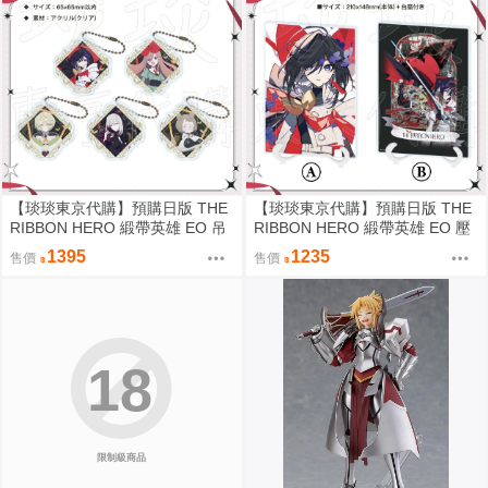
【琰琰東京代購】預購日版 THE
【琰琰東京代購】預購日版 THE
RIBBON HERO 緞帶英雄 EO 吊
RIBBON HERO 緞帶英雄 EO 壓
飾組 藍寶石 帕茵 天鵝絨 吉露可
克力架 藍寶石 帕茵 天鵝絨 吉露
1395
1235
售價
售價
可
18
限制級商品