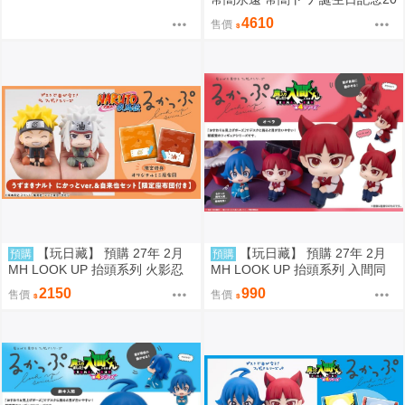
26套組/周邊(9/12預約截止)(3月
4610
售價
預約)(Hololive)
【玩日藏】 預購 27年 2月
【玩日藏】 預購 27年 2月
預購
預購
MH LOOK UP 抬頭系列 火影忍
MH LOOK UP 抬頭系列 入間同
者疾風傳 漩渦鳴人 燦笑 Smile &
學入魔了 歐佩拉 抬頭公仔 代理
2150
990
售價
售價
自來也 抬頭公仔 特典 代理版
版