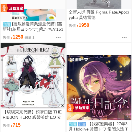
全新未拆 再販 Figma Fate/Apocr
ypha 莫德雷德
[蜜瓜動漫商業漫畫代購] [茜
預購
1950
售價
新社(鳥居ヨシツナ)]私たちが153
cmだった時のこと『描き下ろし
1250
售價
銷量:1
アクリルフィギュア付きメロン
ブックス復刻限定版A』(壓克力
立牌特典版)
【琰琰東京代購】預購日版 THE
RIBBON HERO 緞帶英雄 EO 立
牌 藍寶石 帕茵 天鵝絨 吉露可
【我家遊樂器】27年3
預購
訂金
715
售價
月 Hololive 常闇トワ 常闇永遠 T