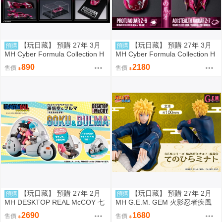
【玩日藏】 預購 27年 3月
【玩日藏】 預購 27年 3月
預購
預購
MH Cyber Formula Collection H
MH Cyber Formula Collection H
eritage Edition CFC HE 閃電霹
eritage Edition CFC HE 閃電霹
890
2180
售價
售價
靂車 繼承之豹魂 美洲豹 Z-6 代理
靂車 繼承之豹魂 美洲豹 Z-6 & A
版
oi 美洲豹 Z-7 特典 代理版
【玩日藏】 預購 27年 2月
【玩日藏】 預購 27年 2月
預購
預購
MH DESKTOP REAL McCOY 七
MH G.E.M. GEM 火影忍者疾風
龍珠 06 孫悟空 & 布瑪 機車 限定
傳 Palm size 掌心 掌中 波風湊
2690
1680
售價
售價
復刻式樣版 代理版
波風水門 代理版