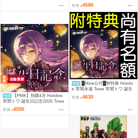
owa 誕生日記念2026
4590
售價
█Mine公仔█附特典 Hololiv
預購
e 常闇永遠 Towa 常闇トワ 誕生
日記念 2026 生日紀念套組 立牌
【PMK】預購4月 Hololive
預購
4630
售價
帽子
常闇トワ 誕生日記念2026 Towa
4500
售價