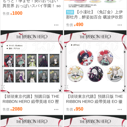
もっと！孕ませ！炎のおっぱい
異世界 おっぱいスパイ学園！ so
fmap特典 B2掛軸
【小凜社】《免訂金》上伊
預購
1000
售價
那牡丹，醉姿如百合 礪波伊吹郡
上奏北杜八重花遊佐茜張景嵐 極
490
售價
光壓克力立牌
【琰琰東京代購】預購日版 THE
【琰琰東京代購】預購日版 THE
RIBBON HERO 緞帶英雄 EO 壓
RIBBON HERO 緞帶英雄 EO 徽
克力卡組 藍寶石 帕茵 天鵝絨 吉
章組 藍寶石 帕茵 天鵝絨 吉露可
2080
950
售價
售價
露可