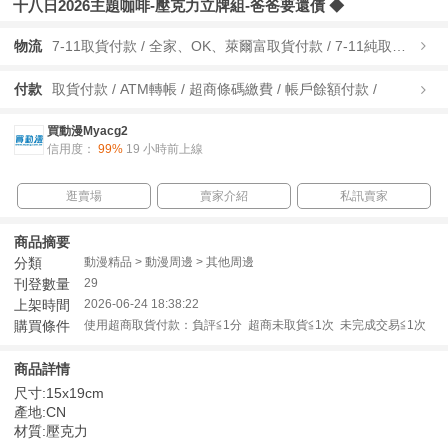
十八日2026主題咖啡-壓克力立牌組-爸爸要還債 ◆
物流
7-11取貨付款 / 全家、OK、萊爾富取貨付款 / 7-11純取貨 / 全家、OK、萊爾富純取貨 / 宅配/快遞 /
付款
取貨付款 / ATM轉帳 / 超商條碼繳費 / 帳戶餘額付款 /
買動漫Myacg2
信用度：
99%
19 小時前上線
逛賣場
賣家介紹
私訊賣家
商品摘要
分類
動漫精品 > 動漫周邊 > 其他周邊
刊登數量
29
上架時間
2026-06-24 18:38:22
購買條件
使用超商取貨付款：負評≦1分 超商未取貨≦1次 未完成交易≦1次
商品詳情
尺寸:15x19cm
產地:CN
材質:壓克力