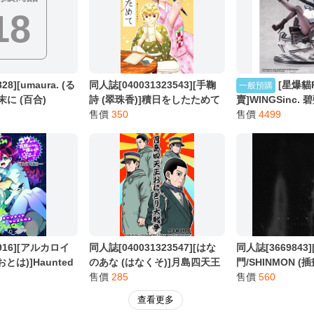
18
8][umaura. (る
同人誌[040031323543][手鞠
[星爆貓
一般預購
末に (百合)
詩 (翠珠香)]積日をしたためて
賣]WINGSinc.
ー禰豆子から善逸へー (鬼滅之
售價
350
波羅 Lovely Millio
售價
4499
刃)我妻善逸 竈門禰豆子
預計2027/07到貨
916][アルカロイ
同人誌[040031323547][はな
同人誌[3669843][
とは)]Haunted
のあな (はなくそ)]月島四天王
門/SHINMON (
use コワがり花婿だ
おにぎり大戦争 (黃金神威)月
售價
285
售價
560
を守りたいっ (鋼
島基 鯉登音之進
查看更多
)