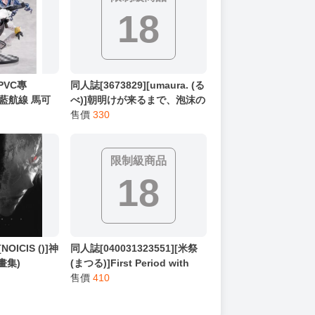
18
PVC專
同人誌[3673829][umaura. (る
 碧藍航線 馬可
べ)]朝明けが来るまで、泡沫の
n Ver. 1/7
夢を見せて (百合)
售價
330
限制級商品
18
NOICIS ()]神
同人誌[040031323551][米祭
插畫集)
(まつる)]First Period with
You (IDOLiSH7)千 百
售價
410