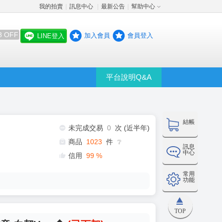
我的拍賣
訊息中心
最新公告
幫助中心
│
│
│
8 OFF
加入會員
會員登入
LINE登入
平台說明Q&A
結帳
未完成交易
0
次 (近半年)
商品
1023
件
❔
訊息
中心
信用
99
%
常用
功能
TOP