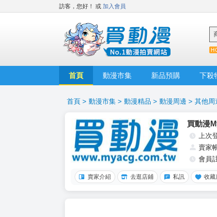
訪客，您好！
或
加入會員
首頁
動漫市集
新品預購
下殺
首頁
>
動漫市集
>
動漫精品
>
動漫周邊
>
其他周
買動漫My
上次
賣家
會員
賣家介紹
去逛店鋪
私訊
收藏