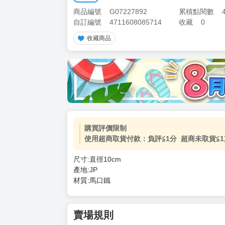
商品編號
G07227892
累積點閱數
自訂編號
4711608085714
收藏
0
收藏商品
購買評價限制
使用超商取貨付款：負評≦1分 超商未取貨≦1
尺寸:直徑10cm
產地:JP
材質:馬口鐵
賣場規則