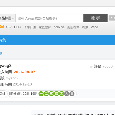
搜 尋
R1
商品標題
KSP
FF47
子午計畫
家庭教師
hololive
蔚藍檔案
鳴潮
Vspo
特集
邊
acg2
評價
76060
登入時間
2026-08-07
帳號
myacg2
註冊時間
2014-12-10
店鋪
服務時間: 10點-19點
一
二
三
四
五
六
日