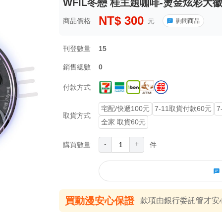
WFIL冬戀 桂主題咖啡-燙金炫彩大徽章
NT$
300
商品價格
元
詢問商品
刊登數量
15
銷售總數
0
付款方式
宅配/快遞100元
7-11取貨付款60元
7
取貨方式
全家 取貨60元
-
+
購買數量
件
買動漫安心保證
款項由銀行委託管才安心 