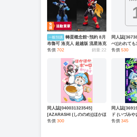
轉蛋概念館~預約 8月
同人誌[367382
一般預購
布魯可 洛克人 超越版 流星洛克
べ)]われても
人 洛克人Zero 洛克人 傑洛 超
售價
702
銷量:22
售價
530
商付款免訂金
同人誌[040031323545]
同人誌[3691
[AZARASHI (しののめ)]ほかほ
ド (いづみやお
かボーロを作ります (忍者亂太
售價
300
Earth Ho
售價
345
郎)雑渡昆奈門 鶴町伏木蔵
けどお嫁さん
彈水星的魔女