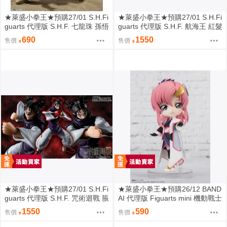
★萊盛小拳王★預購27/01 S.H.Fi
★萊盛小拳王★預購27/01 S.H.Fi
guarts 代理版 S.H.F. 七龍珠 孫悟
guarts 代理版 S.H.F. 航海王 紅髮
飯 SUPER HERO
傑克 -馬林福特頂上戰爭-
690
1550
售價
售價
★萊盛小拳王★預購27/01 S.H.Fi
★萊盛小拳王★預購26/12 BAND
guarts 代理版 S.H.F. 咒術迴戰 脹
AI 代理版 Figuarts mini 機動戰士
相
鋼彈 拉克絲·克萊因
1550
590
售價
售價