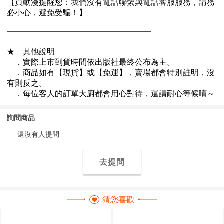
詢問商品
還沒有人提問
去提問
猜您喜歡