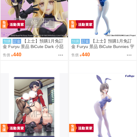
【上士】預購1月免訂
【上士】預購1月免訂
預購
訂金
預購
訂金
金 Furyu 景品 BiCute Dark 小惡
金 Furyu 景品 BiCute Bunnies 宇
魔 約會大作戰 星宮六喰
崎學妹想要玩 宇崎花 金屬藍Ver
440
440
售價
售價