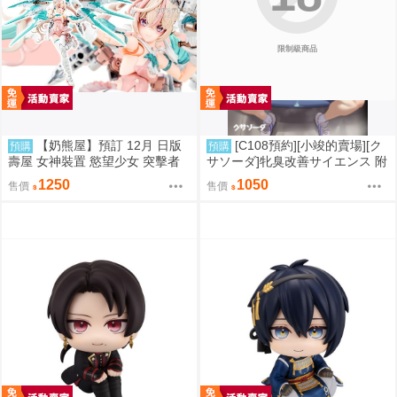
限制級商品
【奶熊屋】預訂 12月 日版
[C108預約][小竣的賣場][ク
預購
預購
壽屋 女神裝置 慾望少女 突擊者
サソーダ]牝臭改善サイエンス 附
糖霜 一般版 組裝模型 0810
蜜瓜特典小卡+A5壓克力立牌 同
1250
1050
售價
售價
人誌id=3725858