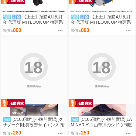
【上士】預購4月免訂
【上士】預購4月免訂
預購
訂金
預購
訂金
金 代理版 MH LOOK UP 抬頭系
金 代理版 MH LOOK UP 抬頭系
列 刀劍亂舞 加州清光 0814
列 刀劍亂舞 三日月宗近 0814
890
890
售價
售價
18
18
限制級商品
限制級商品
[C108預約][小竣的賣場][ク
[C105預約][小竣的賣場][LA
預購
預購
サソーダ]牝臭改善サイエンス 附
MINARIA]白山華凜のシドウ制度
蜜瓜特典小卡 同人誌id=3727249
同人誌id=2694268
280
250
售價
售價