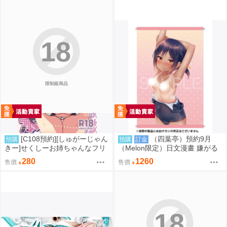
18
限制級商品
[C108預約][しゅがーじゃん
（四葉亭）預約9月
預購
預購
訂金
きー]せくしーお姉ちゃんなフリ
（Melon限定）日文漫畫 嫌がる
して恥ずかしがりやでおろおろ
妹を押し倒してイロイロとえっ
280
1260
售價
售價
なネコマタさんの本 Hololive 同
ちなことをしたい 特典：B2掛軸
人誌id=3790328
はやけ
18