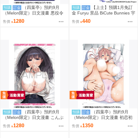
（四葉亭）預約9月
【上士】預購1月免訂
預購
訂金
預購
訂金
（Melon限定）日文漫畫 悪役令
金 Furyu 景品 BiCute Bunnies 宇
嬢に転生できなかったので悪女
崎學妹想要玩 宇崎月 金屬紫Ver
1280
440
售價
售價
をこらしめます 特典：B2掛軸
しいなかずき
（四葉亭）預約9月
（四葉亭）預約9月
預購
訂金
預購
訂金
（Melon限定）日文漫畫 こんぷ
（Melon限定）日文漫畫 初恋初
れックス 特典：B2掛軸 層積
交尾 白い下着の幼なじみに僕は
1280
1350
售價
售價
恋をする 特典：B2掛軸 コオリ
ズ