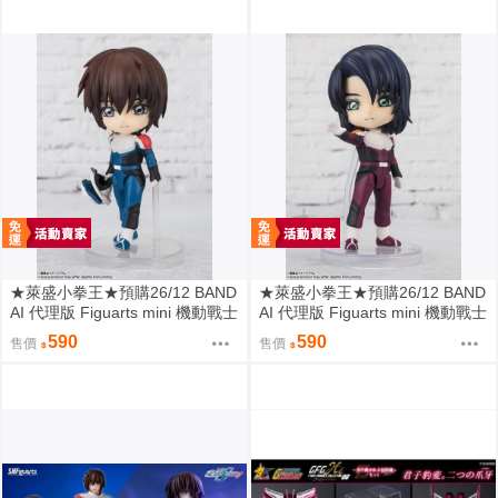
★萊盛小拳王★預購26/12 BAND
★萊盛小拳王★預購26/12 BAND
AI 代理版 Figuarts mini 機動戰士
AI 代理版 Figuarts mini 機動戰士
鋼彈 煌·大和
鋼彈 阿斯蘭·薩拉
590
590
售價
售價