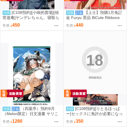
[C108預約][小竣的賣場][傾
【上士】預購1月免訂
預購
預購
訂金
世遊庵]ヤンデレちゃん、寝取ら
金 Furyu 景品 BiCute Ribbons
れる 同人誌id=3790378
緞帶服裝 刀劍神域 亞絲娜
450
440
售價
售價
18
限制級商品
（四葉亭）預約9月
[C108預約][りとるほっぱ
預購
訂金
預購
（Melon限定）日文漫畫 ヤリこ
ー]セックスに免許が必要になっ
みファンタジア ～異文化交配記
た世界2 同人誌id=3790265
1280
350
售價
售價
～ 特典：B2掛軸 Croriin