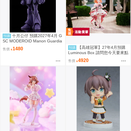
十月公仔 預購2027年4月 G
預購
SC MODEROID Manon Guardia
n 組裝模型 0907
【高雄冠軍】27年4月預購
預購
1480
售價
Luminous Box 請問您今天要來點
兔子嗎？ 心愛 禮服Ver 1/7 免訂
4920
售價
金0907