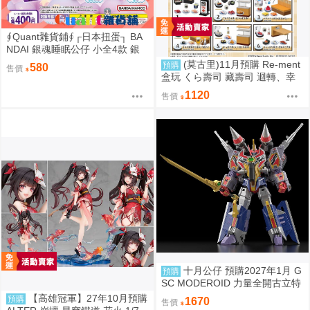
∮Quant雜貨鋪∮┌日本扭蛋┐ BA
NDAI 銀魂睡眠公仔 小全4款 銀
魂睡眠隊 銀魂睡眠小隊公仔 銀時
(莫古里)11月預購 Re-ment
預購
580
售價
神樂 定春 沖田總悟 轉蛋
盒玩 くら壽司 藏壽司 迴轉、幸
福的一盤 中盒6入 超商付款免訂
1120
售價
金 0815
十月公仔 預購2027年1月 G
預購
SC MODEROID 力量全開古立特
再販 組裝模型 0907
【高雄冠軍】27年10月預購
預購
1670
售價