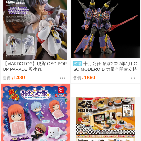
【MAKDOTOY】現貨 GSC POP
十月公仔 預購2027年1月 G
預購
UP PARADE 殺生丸
SC MODEROID 力量全開古立特
騎士 再販 組裝模型 0907
1480
1890
售價
售價