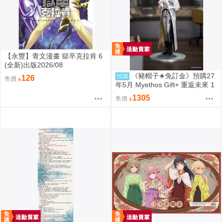
【永豐】青文漫畫 獄卒克拉肯 6
(全新)出版2026/08
《豬帽子✬免訂金》預購27
預購
126
售價
年5月 Myethos Gift+ 重返未來 1
999 兔毛手袋 1/8 1011
1305
售價