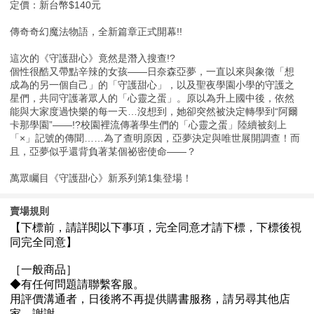
定價：新台幣$140元
傳奇奇幻魔法物語，全新篇章正式開幕!!
這次的《守護甜心》竟然是潛入搜查!?
個性很酷又帶點辛辣的女孩——日奈森亞夢，一直以來與象徵「想
成為的另一個自己」的「守護甜心」，以及聖夜學園小學的守護之
星們，共同守護著眾人的「心靈之蛋」。原以為升上國中後，依然
能與大家度過快樂的每一天…沒想到，她卻突然被決定轉學到“阿爾
卡那學園”——!?校園裡流傳著學生們的「心靈之蛋」陸續被刻上
「×」記號的傳聞……為了查明原因，亞夢決定與唯世展開調查！而
且，亞夢似乎還背負著某個祕密使命——？
萬眾矚目《守護甜心》新系列第1集登場！
賣場規則