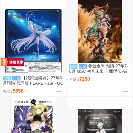
參號倉庫 預購 27年7-
預購
訂金
8月 GSC 初音未來 十面埋伏Ver
1/7 再版 9/7 超取免訂
【我家遊樂器】27年6
預購
訂金
7250
售價
月預購 代理版 FLARE Fate FGO
Lancer 謎之Alter Ego・Λ 第二再
5650
售價
臨