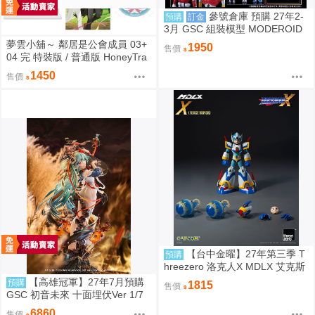
參號倉庫 預購 27年2-
預購
訂金
3月 GSC 組裝模型 MODEROID
UFO戰士阿波羅 大阿波羅 9/6 超
夢雲小舖～ 鄰居是公會成員 03+
1950
售價
取免訂
04 完 特裝版 / 普通版 HoneyTra
p(허니트랩) 朧月
1450
售價
【台中金曜】27年第三季 T
預購
hreezero 洛克人X MDLX 艾克斯
（武力裝甲） 一般版 0907
【高雄冠軍】27年7月預購
預購
1815
售價
GSC 初音未來 十面埋伏Ver 1/7
再版 免訂金0907
6860
售價