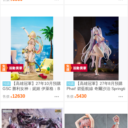
【高雄冠軍】27年10月預購
【高雄冠軍】27年8月預購
預購
預購
GSC 勝利女神：妮姬 伊萊格：B
Phat! 碧藍航線 奇爾沙治 Springti
OOM與驚嚇 1/4 0907
me Data 1/6 免訂金0928
12630
5430
售價
售價