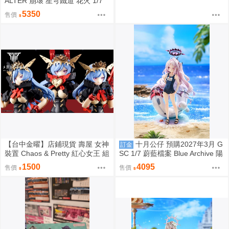
ALTER 崩壞 星穹鐵道 花火 1/7
附特典 免訂金0904
5350
售價
【台中金曜】店鋪現貨 壽屋 女神
十月公仔 預購2027年3月 G
訂金
裝置 Chaos & Pretty 紅心女王 組
SC 1/7 蔚藍檔案 Blue Archive 陽
裝模型
奈（泳裝）再販 0907
1500
4095
售價
售價