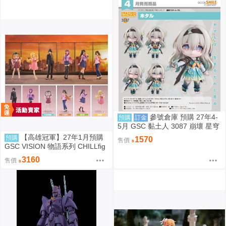
參號倉庫 預購 27年4-
預購
訂金
5月 GSC 黏土人 3087 崩壞 星穹
鐵道 流螢 9/6 超取免訂
【高雄冠軍】27年1月預購
預購
1570
售價
GSC VISION 物語系列 CHILLfig
g 化物語 中盒6入販售 免訂金092
3160
售價
8