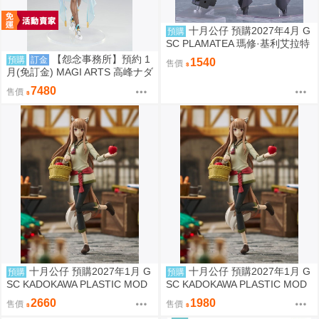
十月公仔 預購2027年4月 G
預購
SC PLAMATEA 瑪修·基利艾拉特
[奧特瑙斯]組裝模型 0924
【怨念事務所】預約 1
預購
訂金
1540
售價
月(免訂金) MAGI ARTS 高峰ナダ
レ 兔女郎服裝計畫 索菲亞 機甲
7480
售價
修女 1/6 亮色特別版 1004
十月公仔 預購2027年1月 G
十月公仔 預購2027年1月 G
預購
預購
SC KADOKAWA PLASTIC MOD
SC KADOKAWA PLASTIC MOD
EL SERIES 狼與辛香料 赫蘿 DX
EL SERIES 狼與辛香料 赫蘿 組
2660
1980
售價
售價
Ver 組裝模型 0907
裝模型 0907