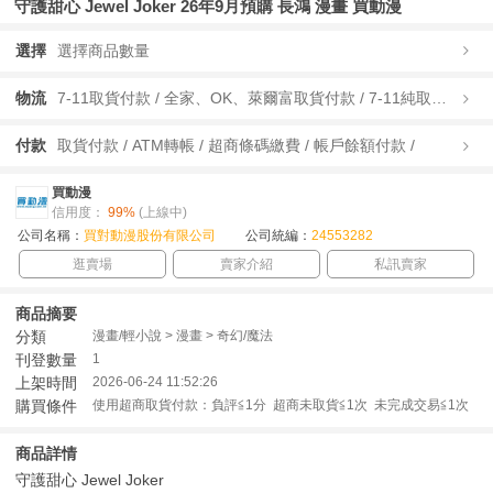
守護甜心 Jewel Joker 26年9月預購 長鴻 漫畫 買動漫
選擇
選擇商品數量
物流
7-11取貨付款 / 全家、OK、萊爾富取貨付款 / 7-11純取貨 / 全家、OK、萊爾富純取貨 / 宅配/快遞 /
付款
取貨付款 / ATM轉帳 / 超商條碼繳費 / 帳戶餘額付款 /
買動漫
信用度：
99%
(上線中)
公司名稱：
買對動漫股份有限公司
公司統編：
24553282
逛賣場
賣家介紹
私訊賣家
商品摘要
分類
漫畫/輕小說 > 漫畫 > 奇幻/魔法
刊登數量
1
上架時間
2026-06-24 11:52:26
購買條件
使用超商取貨付款：負評≦1分 超商未取貨≦1次 未完成交易≦1次
商品詳情
守護甜心 Jewel Joker