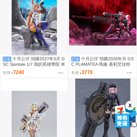
十月公仔 預購2027年3月 G
十月公仔 預購2026年月 GS
訂金
訂金
SC Spiritale 1/7 我的英雄學院 米
C PLAMATEA 瑪修·基利艾拉特
爾科 Rabbit 0817
[奧特瑙斯] Black Barrel Edition
7240
3770
售價
售價
組裝模型 0924
X