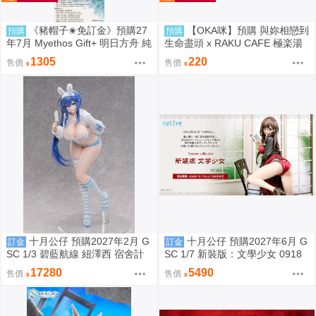
《豬帽子✬免訂金》預購27
【OKA咪】預購 與妳相戀到
預購
預購
年7月 Myethos Gift+ 明日方舟 純
生命盡頭 x RAKU CAFE 極楽湯
燼艾雅法拉 後來的故事Ver 1/8 1
極樂湯
1305
220
售價
售價
011
十月公仔 預購2027年2月 G
十月公仔 預購2027年6月 G
訂金
訂金
SC 1/3 碧藍航線 紐澤西 宿舍計
SC 1/7 新裝版：文學少女 0918
劃Ver 0918
17280
5490
售價
售價