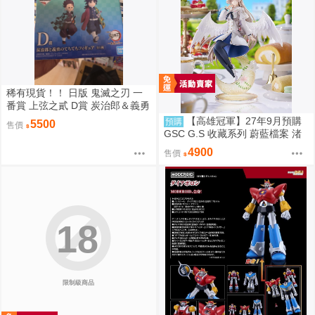
稀有現貨！！ 日版 鬼滅之刃 一
番賞 上弦之貳 D賞 炭治郎＆義勇
Q版模型 竈門炭治郎 富岡義勇
【高雄冠軍】27年9月預購
預購
5500
售價
GSC G.S 收藏系列 蔚藍檔案 渚
花香微笑 1/7 免訂金0928
4900
售價
18
限制級商品