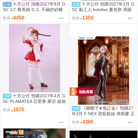
十月公仔 預購2027年9月 G
十月公仔 預購2027年3月 G
訂金
預購
SC 1/7 賽馬娘 G.S. 不融的砂糖
SC 黏土人 hololive 夏色祭 再販
點心 奧斯頓真弓 0907
0907
4450
1350
售價
售價
十月公仔 預購2027年4月 G
預購
SC PLAMATEA 亞里香‧夢宮 組裝
模型 0907
《豬帽子✬免訂金》預購27
預購
1670
售價
年3月 F:NEX 碧藍航線 俾斯麥 正
裝Ver 1/7 0913
4380
售價