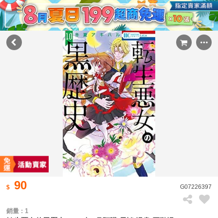
90
G07226397
銷量 : 1