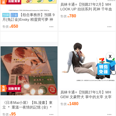
員林卡通⭐️【預購27年2月】MH
LOOK UP 抬頭系列 死神 千年血
戰篇 日番谷冬獅郎 0813
【怨念事務所】預購 9
預購
訂金
780
售價
月(免訂金)Ensky 精靈寶可夢 神
奇寶貝 30週年 1000片拼圖 最初
650
售價
的搭檔寶可夢 0809
X
員林卡通⭐️【預購27年1月】MH
GEM 文豪野犬 掌中的太宰 太宰
治 0813
《日本Mai小屋》【BL漫畫】東
1480
售價
立 ＊ 重溫一夜情的記憶 (全) ＊
作者：志々藤からり
95
售價