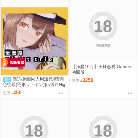
18
限制級商品
【預購10月】王様恋愛 Gamers
初回版
[蜜瓜動漫同人周邊代購][剥
預購
3250
售價
色徒領(円形リトポン)]伝送路Nig
ht trip(東方Project)(同人專輯)
450
售價
18
18