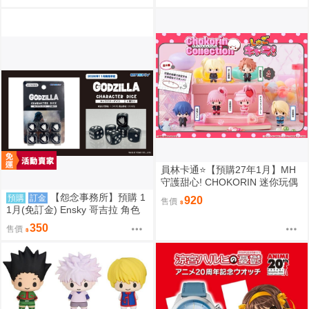
員林卡通⭐️【預購27年1月】MH
守護甜心! CHOKORIN 迷你玩偶
收藏集 第1彈 中盒6入 0813
【怨念事務所】預購 1
預購
訂金
920
售價
1月(免訂金) Ensky 哥吉拉 角色
骰子6入組 EN-D01 哥吉拉(1995)
350
售價
0816