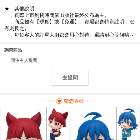
詢問商品
還沒有人提問
去提問
猜您喜歡