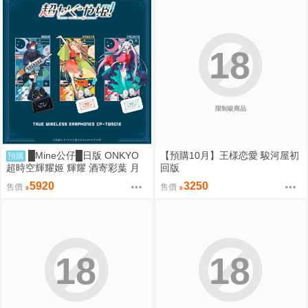
18
限制級商品
█Mine公仔█日版 ONKYO
【預購10月】王様恋愛 駿河屋初
預購
超時空輝耀姬 輝耀 酒寄彩葉 月
回版
見八千代 耳機 聯名 CP-TWS01E
5920
3250
售價
售價
B7133
18
18