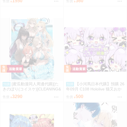
1550
360
售價
售價
[蜜瓜動漫同人周邊代購][た
【小河馬日本代購】預購 26
預購
預購
きのぼり(コイスケ)]CLEANING&
年09月 C108 Hololive 猫又おか
COLOURING with Seminar メ
ゆのMOGUMOGUマジ神本 繪
3290
500
售價
售價
ロンブックス新刊セット【メロ
師:むーらん 神岡ちろる
ン限定特典付】【B2Wスエード
タペストリー】(蔚藍檔案)(B2掛
軸特典版)(同人誌)