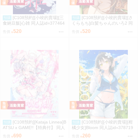
[C108預約][小竣的賣場][三
[C108預約][小竣的賣場][さ
預購
預購
食納豆飯]心雑 同人誌id=377464
くらもち]白髪ちゃんのいろ2 同
3
人誌id=3784093
520
520
售價
售價
[C108預約][Kataja Linnea]B
[C108預約][小竣的賣場][柑
預購
預購
ATSU x GAME!!【特典付】 同人
橘少女]Bloom 同人誌id=378719
誌id=3787280
8
690
260
售價
售價