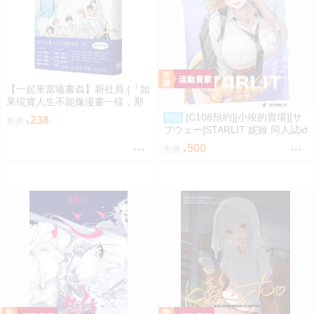
【一起來當嗑書蟲】新社員 {「如
果現實人生不能像漫畫一樣，那
就是現實人生的錯！」}
[C108預約][小竣的賣場][サ
預購
238
售價
ブウェー]STARLIT 妮姬 同人誌id
=3785606
500
售價