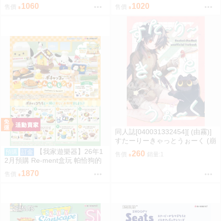
ット(Hololive)(同人誌)
刊セット】dreamin(同人誌)
1060
1020
售價
售價
同人誌[040031332454][ (由霧)]
すたーりーきゃっとうぉーく (崩
壞星穹鐵道)刃 景元
【我家遊樂器】26年1
預購
訂金
260
售價
銷量:1
2月預購 Re-ment盒玩 帕恰狗的
鬆軟食譜
1870
售價