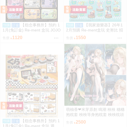
【怨念事務所】預約 1
【我家遊樂器】26年1
預購
訂金
預購
訂金
1月(免訂金) Re-ment 盒玩 JOJO
2月預購 Re-ment盒玩 史努比 招
的奇妙冒險 服裝精品店 黃金之風
牌景觀
1120
1550
售價
售價
中盒6入 0823
萌柚香❤米芽原創 鳴潮 秧秧 穗穗
抱枕套 秧秧等身抱枕套 秧秧枕頭
套 穗穗枕套 動漫等身抱枕套
【怨念事務所】預約 1
預購
訂金
2500
售價
1月(免訂金) Re-ment 盒玩 迴