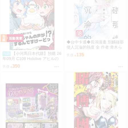
◆台中卡通◆長鴻漫畫 別觸碰那
使人沉淪的熱度 全 作者 青木ら
き 送尼采書套
【小河馬日本代購】預購 26
預購
135
售價
年09月 C108 Hololive アヒルの
ぬいからスバちゃんの声がする
350
售價
んですけーどっ 繪師:MALINO