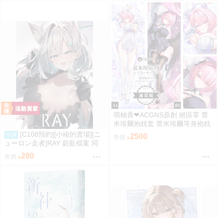
萌柚香❤ACGNS原創 絕區零 蕾
米埃爾抱枕套 蕾米埃爾等身抱枕
套 蕾米埃爾枕頭套 蕾米埃爾枕套
[C108預約][小竣的賣場][ニ
預購
2500
售價
動漫等身抱枕套
ューロン走者]RAY 蔚藍檔案 同
人誌id=3785647
280
售價