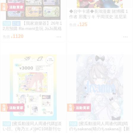
◆台中卡通◆長鴻漫畫 賭博國 1
作者 邪魔リキ 平岡滉史 送尼采
書套
【我家遊樂器】26年1
預購
訂金
125
售價
2月預購 Re-ment盒玩 JoJo風格
館 黃金之風
1120
售價
[蜜瓜動漫同人周邊代購][淡
[蜜瓜動漫同人周邊代購][晴
預購
預購
い日。(海乃エメ)]#C108新刊セ
のちsakana(晴のちsakana)]【新