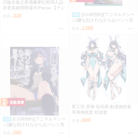
日版合奏之星偶像夢幻祭同人誌-
衣更真緒朔間凜月/Pecoe.【テン
プテェション スカァレット】
[C108預約][アニマルマシー
預購
320
售價
ン]嫌な顔されながらおパンツ見
せてもらいたい本14 附蜜瓜特典
1380
售價
A4資料夾+B2掛軸 同人誌id=372
6068
星工坊 原神 菈烏瑪 動漫抱枕套
等身抱枕套 枕頭套
[C108預約][アニマルマシー
預購
900
售價
ン]嫌な顔されながらおパンツ見
せてもらいたい本14 附蜜瓜特典
280
售價
A4資料夾 同人誌id=3770666