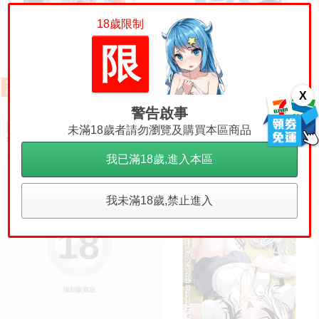
18歲限制
限
X
警告啟事
【小河馬日本代購】預購 26
【小河馬日本代購】預購 26
預購
預購
未滿18歲者請勿瀏覽及購買本區商品
年09月 C108 Hololive NAKIRIU
年09月 C108 Hololive Afterglow
M2 繪師:李神の落書き場
繪師:カノチ
360
500
我已滿18歲,進入本區
售價
售價
我未滿18歲,禁止進入
18
限制級商品