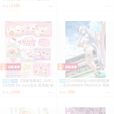
轉、幸福的一盤 藏壽司 中盒6入
1160
售價
0823
【我家遊樂器】26年1
[C108預約][小竣的賣場][東
預購
訂金
預購
2月預購 Re-ment盒玩 凱蒂貓 秘
ノ堂]SUMMER PADDOCK 馬娘
密房間之旅
同人誌id=3787232
1450
390
售價
售價