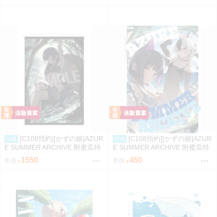
[C108預約][かずの娘]AZUR
[C108預約][かずの娘]AZUR
預購
預購
E SUMMER ARCHIVE 附蜜瓜特
E SUMMER ARCHIVE 附蜜瓜特
典小卡+B2掛軸 蔚藍檔案 同人誌i
典小卡 蔚藍檔案 同人誌id=3786
1550
450
售價
售價
d=3726220
337