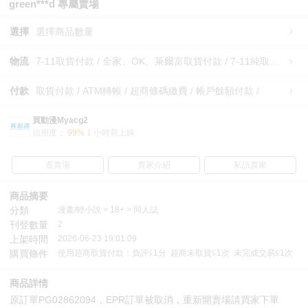
green***d 專屬賣場
選擇
選擇商品數量
物流
7-11取貨付款 / 全家、OK、萊爾富取貨付款 / 7-11純取貨 / 全家、OK、萊爾富純取貨 / 宅配/快遞 /
付款
取貨付款 / ATM轉帳 / 超商條碼繳費 / 帳戶餘額付款 /
買動漫Myacg2
信用度：
99%
1 小時前上線
逛賣場
賣家介紹
私訊賣家
商品摘要
分類
漫畫/輕小說 > 18+ > 同人誌
刊登數量
2
上架時間
2026-06-23 19:01:09
購買條件
使用超商取貨付款：負評≦1分 超商未取貨≦1次 未完成交易≦1次
商品詳情
原訂單PG02862094，EPR訂單被取消，重新開賣場請買家下單