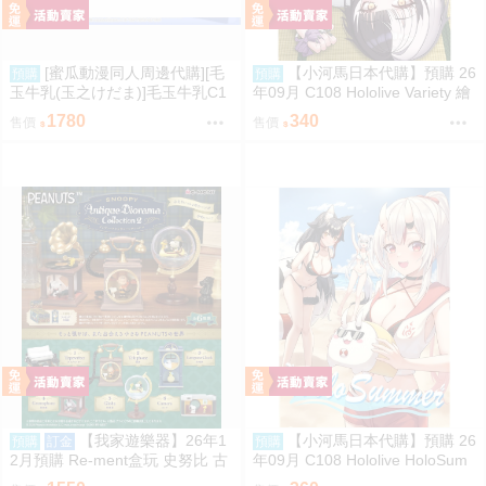
[蜜瓜動漫同人周邊代購][毛
【小河馬日本代購】預購 26
預購
預購
玉牛乳(玉之けだま)]毛玉牛乳C1
年09月 C108 Hololive Variety 繪
08新刊セット(同人誌)
師:Syun
1780
340
售價
售價
【我家遊樂器】26年1
【小河馬日本代購】預購 26
預購
訂金
預購
2月預購 Re-ment盒玩 史努比 古
年09月 C108 Hololive HoloSum
董立體場景2
mer 繪師:李神の落書き場