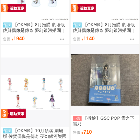
【OKA咪】8月預購 劇場版
【OKA咪】8月預購 劇場版
預購
預購
佐賀偶像是傳奇 夢幻銀河樂園｜
佐賀偶像是傳奇 夢幻銀河樂園｜
壓克力迷你立牌 01/全套組(全7
徽章 02/全套組(全7種) 冰淇淋店
1940
1140
售價
售價
種) 冰淇淋店ver.
ver.(Q版插畫)
【拆檢】GSC POP 雪之下
下殺
雪乃
【OKA咪】10月預購 劇場
預購
710
售價
版 佐賀偶像是傳奇 夢幻銀河樂園