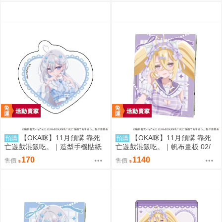
【OKA咪】11月預購 靠死
【OKA咪】11月預購 靠死
預購
預購
亡遊戲混飯吃。｜造型手機貼紙
亡遊戲混飯吃。｜帆布畫板 02/
01/ (新繪插畫) (幽鬼)
(新繪插畫) (御城)
170
1140
售價
售價