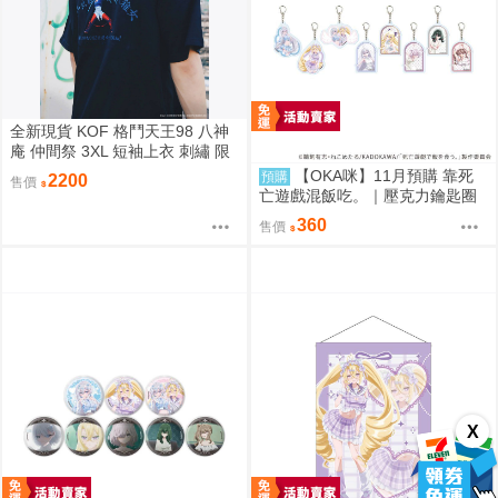
全新現貨 KOF 格鬥天王98 八神
庵 仲間祭 3XL 短袖上衣 刺繡 限
定聯名
【OKA咪】11月預購 靠死
預購
2200
售價
亡遊戲混飯吃。｜壓克力鑰匙圈
02/盲抽(8種)(官方&新繪插畫) 隨
360
售價
機一款
X