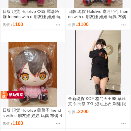
日版 現貨 Hololive 亞綺·羅森塔
日版 現貨 Hololive 癒月巧可 frien
爾 friends with u 朋友娃 娃娃 玩
ds with u 朋友娃 娃娃 玩偶 布偶
偶 布偶 亞綺羅森 Akirose アキ・
癒月ちょこ
1100
1100
售價
售價
ローゼンタール
全新現貨 KOF 格鬥天王98 草薙
京 仲間祭 3XL 短袖上衣 刺繡 限
定聯名
日版 現貨 Hololive 蘿蔔子 friend
2200
售價
s with u 朋友娃 娃娃 玩偶 布偶 R
oboco ロボ子
1100
售價