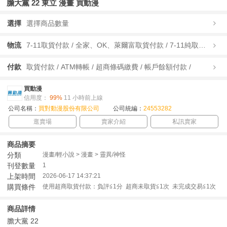
膽大黨 22 東立 漫畫 買動漫
選擇
選擇商品數量
物流
7-11取貨付款 / 全家、OK、萊爾富取貨付款 / 7-11純取貨 / 全家、OK、萊爾富純取貨 / 宅配/快遞 /
付款
取貨付款 / ATM轉帳 / 超商條碼繳費 / 帳戶餘額付款 /
買動漫
信用度：
99%
11 小時前上線
公司名稱：
買對動漫股份有限公司
公司統編：
24553282
逛賣場
賣家介紹
私訊賣家
商品摘要
分類
漫畫/輕小說 > 漫畫 > 靈異/神怪
刊登數量
1
上架時間
2026-06-17 14:37:21
購買條件
使用超商取貨付款：負評≦1分 超商未取貨≦1次 未完成交易≦1次
商品詳情
膽大黨 22