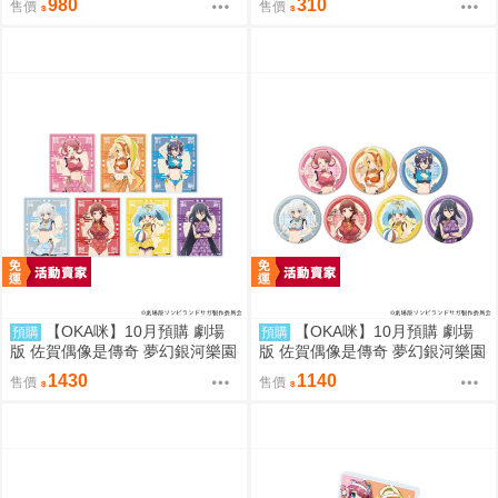
980
310
售價
售價
旗袍泳裝ver.
袍泳裝ver.(新繪插畫)
【OKA咪】10月預購 劇場
【OKA咪】10月預購 劇場
預購
預購
版 佐賀偶像是傳奇 夢幻銀河樂園
版 佐賀偶像是傳奇 夢幻銀河樂園
｜壓克力卡片 02/全套組(全7種)
｜徽章 03/全套組(全7種) 旗袍泳
1430
1140
售價
售價
旗袍泳裝ver.
裝ver.(新繪插畫)