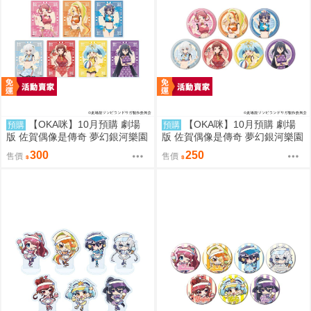
【OKA咪】10月預購 劇場
【OKA咪】10月預購 劇場
預購
預購
版 佐賀偶像是傳奇 夢幻銀河樂園
版 佐賀偶像是傳奇 夢幻銀河樂園
｜壓克力卡片 02/盲抽(7種) 旗袍
｜徽章 03/盲抽(7種) 旗袍泳裝ve
300
250
售價
售價
泳裝ver. 隨機一款
r. 隨機一款