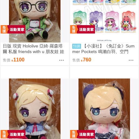
日版 現貨 Hololive 亞綺·羅森塔
【小凜社】《免訂金》Sum
預購
爾 私服 friends with u 朋友娃 娃
mer Pockets 鳴瀨白羽、空門
娃 玩偶 布偶 亞綺羅森 Akirose
蒼、久島鷗、紬溫達斯 壓克力立
1100
760
售價
售價
アキ・ローゼンタール
牌 吊飾 壓克力御守