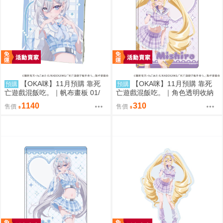
【OKA咪】11月預購 靠死
【OKA咪】11月預購 靠死
預購
預購
亡遊戲混飯吃。｜帆布畫板 01/
亡遊戲混飯吃。｜角色透明收納
(新繪插畫) (幽鬼)
夾 02/ (新繪插畫) (御城)
1140
310
售價
售價