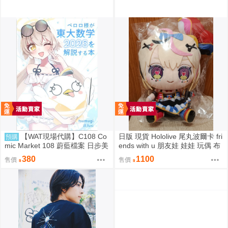
【WAT現場代購】C108 Co
日版 現貨 Hololive 尾丸波爾卡 fri
預購
mic Market 108 蔚藍檔案 日步美
ends with u 朋友娃 娃娃 玩偶 布
ペロロ様が東大数学2026を解説
偶 座長 尾丸ポルカ
380
1100
售價
售價
する本