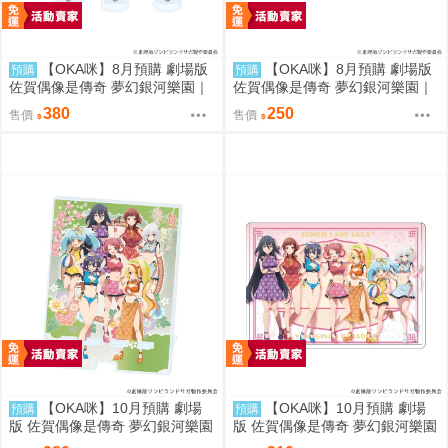
【OKA咪】8月預購 劇場版
【OKA咪】8月預購 劇場版
預購
預購
佐賀偶像是傳奇 夢幻銀河樂園｜
佐賀偶像是傳奇 夢幻銀河樂園｜
壓克力迷你立牌 盲抽(7種) 冰淇
徽章 02/盲抽(7種) 冰淇淋店ver.
380
250
售價
售價
淋店ver. 隨機一款
隨機一款
【OKA咪】10月預購 劇場
【OKA咪】10月預購 劇場
預購
預購
版 佐賀偶像是傳奇 夢幻銀河樂園
版 佐賀偶像是傳奇 夢幻銀河樂園
｜大型壓克力手機架 01/集合款
｜角色透明收納夾 02/集合款 旗