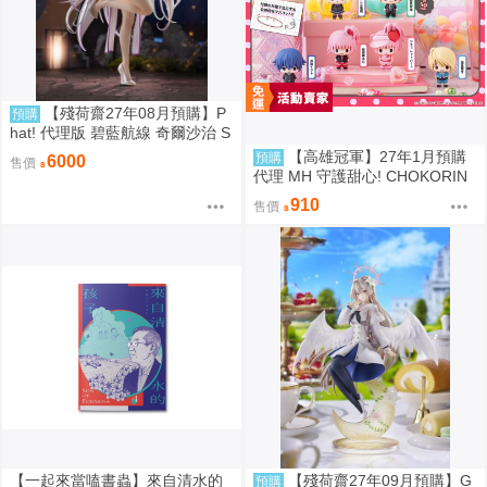
【殘荷齋27年08月預購】P
預購
hat! 代理版 碧藍航線 奇爾沙治 S
pringtime Data 1/6 PVC完成品 0
【高雄冠軍】27年1月預購
預購
6000
售價
923
代理 MH 守護甜心! CHOKORIN
迷你玩偶收藏集 第1彈 中盒6入
910
售價
免訂金0813
【一起來當嗑書蟲】來自清水的
【殘荷齋27年09月預購】G
預購