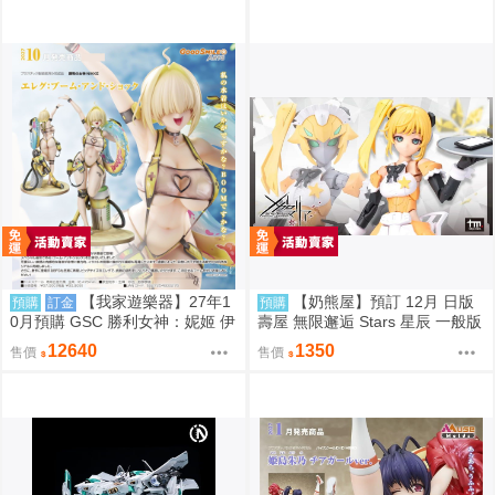
【我家遊樂器】27年1
【奶熊屋】預訂 12月 日版
預購
訂金
預購
0月預購 GSC 勝利女神：妮姬 伊
壽屋 無限邂逅 Stars 星辰 一般版
萊格：BOOM與驚嚇 1/4完成品
組裝模型 0816
12640
1350
售價
售價