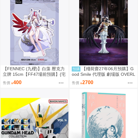
【FENNEC (九櫻)】白藻 壓克力
【殘荷齋27年06月預購】G
預購
立牌 15cm【FF47場前預購】{宅
ood Smile 代理版 劇場版 OVERL
即門}
ORD 聖王國篇 雅兒貝德 figma
400
2700
售價
售價
可動 0917