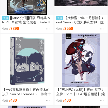
█Mine公仔█日版 附特典 A
【殘荷齋27年06月預購】G
預購
預購
NIPLEX 崩壞 星穹鐵道 x Fate U
ood Smile 代理版 勝利女神：妮
BW 無限劍制 Saber 1/7 PVC
姬 紅蓮：暗影 Hyper Body 可動
7890
3550
售價
售價
0917
【一起來當嗑書蟲】來自清水的
【FENNEC (九櫻)】夜玈 壓克力
孩子 Son of Formosa 2：綠島十
立牌 15cm【FF47場前預購】{宅
年
即門}
480
400
售價
售價