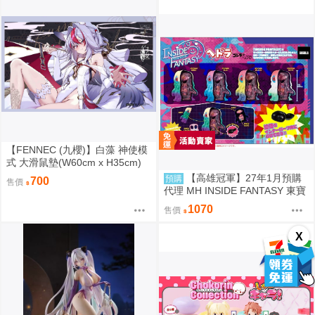
【FENNEC (九櫻)】白藻 神使模
式 大滑鼠墊(W60cm x H35cm)
【FF47場前預購】{宅即門}
【高雄冠軍】27年1月預購
預購
700
售價
代理 MH INSIDE FANTASY 東寶
怪獸 哥吉拉對黑多拉 黑多拉 中
1070
售價
盒4入0813
X