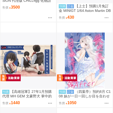
SION 代理版 CHILLfigg 化物語
盒玩 中盒6入 0923
【上士】預購1月免訂
預購
訂金
3500
售價
金 MINIGT 1/64 Aston Martin DB
S 2008 銀2008 左駕 0809
430
售價
【高雄冠軍】27年1月預購
（四葉亭）預約8月 C1
預購
預購
訂金
代理 MH GEM 文豪野犬 掌中的
08 妹が一日一回しか目を合わせ
太宰 太宰治 免訂金0813
てくれない。After総集編 はまけ
1440
1050
售價
售價
ん。