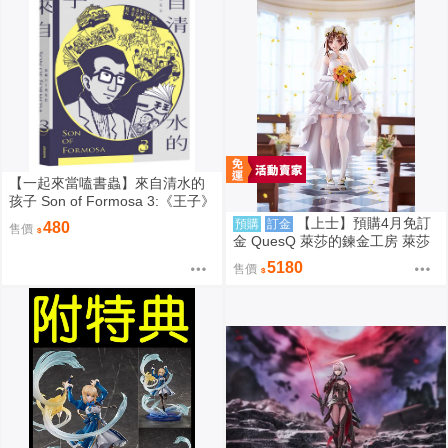
【一起來當嗑書蟲】來自清水的
孩子 Son of Formosa 3:《王子》
時代
【上士】預購4月免訂
預購
訂金
480
售價
金 QuesQ 萊莎的鍊金工房 萊莎
琳 斯托特 婚紗禮服Ver 1/7 1111
5180
售價