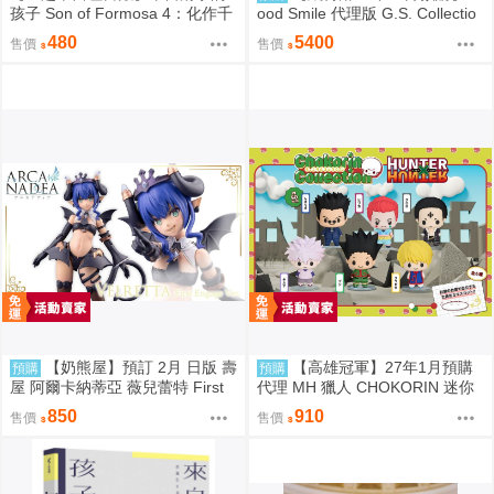
孩子 Son of Formosa 4：化作千
ood Smile 代理版 G.S. Collectio
風
n 蔚藍檔案 Blue Archive 渚 ～花
480
5400
售價
售價
香微笑～ 1/7 PVC完成品 0923
【奶熊屋】預訂 2月 日版 壽
【高雄冠軍】27年1月預購
預購
預購
屋 阿爾卡納蒂亞 薇兒蕾特 First
代理 MH 獵人 CHOKORIN 迷你
Engage 一般版 組裝模型 0816
玩偶收藏集 第1彈 中盒6入 免訂
850
910
售價
售價
金0813