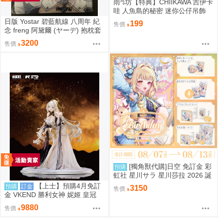
雨ಌ坊【特典】CHIIKAWA 吉伊卡
哇 人魚島的秘密 迷你公仔吊飾
（吉伊、小八、烏薩奇、小桃、
日版 Yostar 碧藍航線 八周年 紀
199
售價
栗子、師傅、古本、獅薩）
念 freng 阿黛爾 (ヤーデ) 抱枕套
C108
3200
售價
[獨角獸代購]日空 免訂金 彩
預購
虹社 星川サラ 星川莎拉 2026 誕
生日記念 套組 にじさんじ 預購
【上士】預購4月免訂
預購
訂金
3150
售價
金 VKEND 勝利女神 妮姬 皇冠
榮耀之花 1/4 附特典 1025
9880
售價