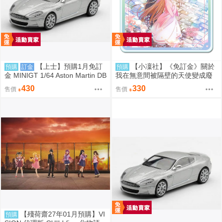
【上士】預購1月免訂
【小凜社】《免訂金》關於
預購
訂金
預購
金 MINIGT 1/64 Aston Martin DB
我在無意間被隔壁的天使變成廢
S 2008 銀2008 右駕 39674 080
柴這件事2 椎名真晝 賞櫻 小惡魔
430
330
售價
售價
9
偶像 愚人節 情人節 壓克力杯墊
【殘荷齋27年01月預購】VI
預購