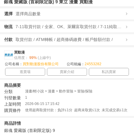
銀魂 愛藏版 (首刷限定版) 9 東立 漫畫 買動漫
選擇
選擇商品數量
物流
7-11取貨付款 / 全家、OK、萊爾富取貨付款 / 7-11純取貨 / 全家、OK、萊爾富純取貨 / 宅配/快遞 /
付款
取貨付款 / ATM轉帳 / 超商條碼繳費 / 帳戶餘額付款 /
買動漫
信用度：
99%
(上線中)
公司名稱：
買對動漫股份有限公司
公司統編：
24553282
逛賣場
賣家介紹
私訊賣家
商品摘要
分類
漫畫/輕小說 > 漫畫 > 動作冒險 > 冒險/探險
刊登數量
1
上架時間
2026-06-15 17:15:42
購買條件
使用超商取貨付款：負評≦1分 超商未取貨≦1次 未完成交易≦1次
商品詳情
銀魂 愛藏版 (首刷限定版) 9