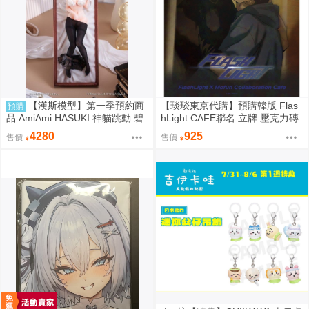
【漢斯模型】第一季預約商
【琰琰東京代購】預購韓版 Flas
預購
品 AmiAmi HASUKI 神貓跳動 碧
hLight CAFE聯名 立牌 壓克力磚
藍航線 聖路易斯 抱枕圖原畫 1/6
小卡 19R 明信片組 插圖卡組 收
4280
925
售價
售價
PVC
藏冊 艾倫 有鎮