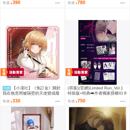
漫
Engage 一般版 組裝模型 0816
390
780
售價
售價
【小凜社】《免訂金》關於
(尋葉)(官網)Limited Run_Vol.1
預購
我在無意間被隔壁的天使變成廢
特裝版+特典⮕作者獨家授權IG卡
柴這件事2 椎名真晝 新年 萬聖節
*1、作者獨家授權透卡*1(9/7預購
330
750
售價
售價
紅葉 聖誕節 杯墊
結束後將不提供) 26年11月預購
尋葉 漫畫特裝版 BL 買動漫