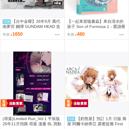
【台中金曜】26年9月 萬代
【一起來當嗑書蟲】來自清水的
預購
南夢宮 鋼彈 GUNDAM HEAD 造
孩子 Son of Formosa 1：愛讀冊
型頭像 第四彈 盲盒 中盒6入 081
的少年
1650
480
售價
售價
4
(尋葉)Limited Run_Vol.1 平裝版
【奶熊屋】預訂 1月 日版 壽
預購
26年11月預購 尋葉 漫畫 BL 買動
屋 阿爾卡納蒂亞 露蜜提雅 First