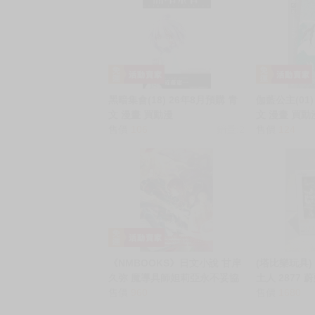
黑暗集會(18) 26年8月預購 青
伽藍公主(01)
文 漫畫 買動漫
文 漫畫 買動
售價
106
銷量:2
售價
124
《NMBOOKS》日文小說 甘岸
(塔比樂玩具) G
久弥 魔導具師妲莉亞永不妥協
土人 2877 
魔「導具師ダリヤはうつむか
售價
960
Archive 桐
售價
1680
ない (14)」特裝版 附 壓克力立