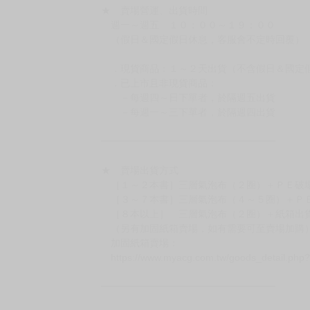
★ 賣場營運、出貨時間
週一～週五 １０：００～１９：００
（假日＆國定假日休息，客服會不定時回覆）
．現貨商品：１～２天出貨（不含假日＆國定
．已上市且非現貨商品：
－每週四～日下單者，於隔週五出貨
－每週一～三下單者，於隔週四出貨
━━━━━━━━━━━━━━━━━━
★ 賣場出貨方式
［１～２本書］三層氣泡布（２圈）＋ＰＥ破
［３～７本書］三層氣泡布（４～５圈）＋Ｐ
［８本以上］ 三層氣泡布（２圈）＋紙箱出
（另有加固紙箱賣場，如有需要可至賣場加購
加固紙箱賣場：
https://www.myacg.com.tw/goods_detail.php
━━━━━━━━━━━━━━━━━━