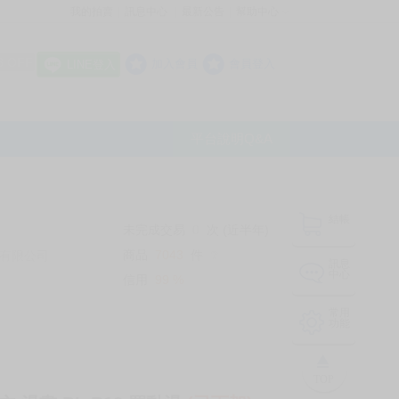
我的拍賣
訊息中心
最新公告
幫助中心
│
│
│
8 OFF
加入會員
會員登入
LINE登入
平台說明Q&A
結帳
未完成交易
0
次 (近半年)
商品
7043
件
有限公司
❔
訊息
中心
信用
99
%
常用
功能
TOP