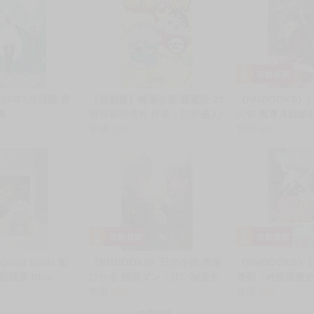
 26年8月預購 青
【首刷書】蠟筆小新 愛藏版 23
《NMBOOKS》
漫
附首刷明信片 作者：臼井儀人/
久弥 魔導具師妲
東立漫畫/Avi書店
售價
190
魔「導具師ダリ
售價
960
ない (15)」特裝
牌
ood Smile 黏
《NMBOOKS》日文小說 赤尾
《NMBOOKS》
蔚藍檔案 Blue
ひかる 館田ダン「甘い制服を
春菊「純情羅曼史 (
藤渚
まとって」
售價
450
版」附:小冊子
售價
450