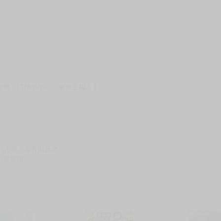
服務，請務必小心，避免受騙！】
別註明，沒有則反之。
心等候唷～