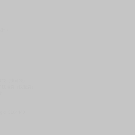
假日）
壞袋（快遞袋）
Ｅ破壞袋（快遞袋）
貨
）
?gid=3104440