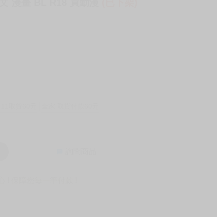
 漫畫 BL R18 買動漫
(已下架)
-11取貨60元
全家 取貨付款60元
詢問商品
! 保障您每一筆付款 !