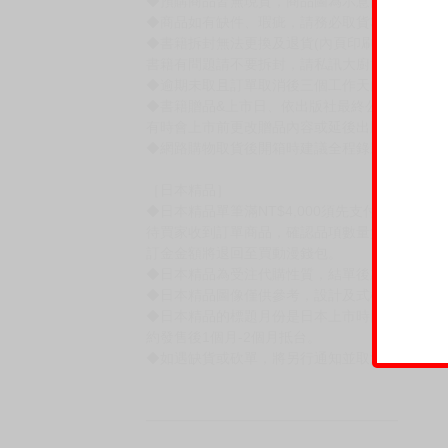
◆預購商品皆無現貨，商品圖為示意圖，請以實
◆商品如有缺件、瑕疵，請務必取貨3日內留言
◆書籍拆封無法更換及退貨(內頁印刷瑕疵例外)
書籍有問題請不要拆封，請私訊大廚協助。
◆逾期未取且訂單取消後三個工作天內未有任何
◆書籍贈品&上市日、依出版社最終公布為主。
有時會上市前更改贈品內容或延後出版，還請注
◆網路購物取貨後開箱時建議全程錄影拍照存證
［日本精品］
◆日本精品單筆滿NT$4,000須先支付 10% 
待買家收到訂單商品，確認品項數量無誤，並確
訂金金額將退回至買動漫錢包。
◆日本精品為受注代購性質，結單後恕無法取消
◆日本精品圖像僅供參考，設計及式樣請以實際
◆日本精品的標題月份是日本上市時間，不等於
約發售後1個月-2個月抵台。
◆如遇缺貨或砍單，將另行通知並取消訂單，敬
━━━━━━━━━━━━━━━━━━