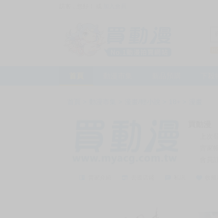
訪客，您好！
或
加入會員
首頁
動漫市集
新品預購
下殺
首頁
>
動漫市集
>
漫畫/輕小說
>
18+
>
漫畫
買動漫
上次
賣家
會員
賣家介紹
去逛店鋪
私訊
收藏