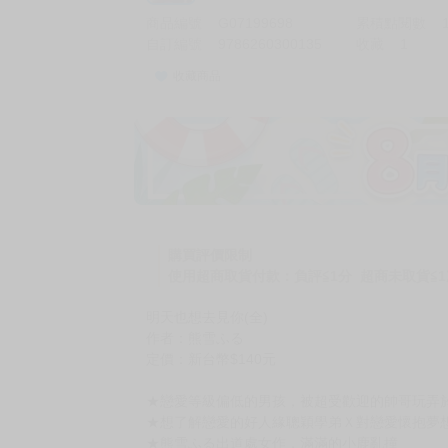
商品編號
G07199698
累積點閱數
自訂編號
9786260300135
收藏
1
收藏商品
購買評價限制
使用超商取貨付款：負評≦1分 超商未取貨≦1
明天也想去見你(全)
作者：熊雪ふる
定價：新台幣$140元
★戀愛等級偏低的男孩，被超受歡迎的帥哥玩弄於
★想了解戀愛的好人緣聰穎學弟Ｘ對戀愛懷抱夢
★熊雪ふる出道處女作，滿滿的小鹿亂撞