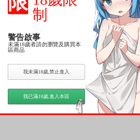
限
品為主。
反應，逾期不受理。
制
反應，將直接加入黑名單，還請下單後準時取貨。
警告啟事
意。
未滿18歲者請勿瀏覽及購買本
，以保障買賣家雙方權益。
區商品
訂金，訂金將以專屬訂金賣場方式收取，
我未滿18歲,禁止進入
認收貨後，訂金賣場將由大廚取消，
，請慎重下單。
商品為準，可能有色差。
我已滿18歲,進入本區
台灣到貨時間，發售及到貨時間依廠商實際出貨為準，
請諒解。