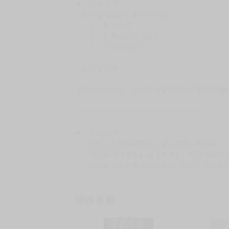
★ 聯繫方式
如對賣場或商品有任何問題可：
（１）私訊留言
（２）於賣場商品頁留言
（３）訂單回覆留言
以上皆可唷～
【買動漫提醒您：我們沒有電話聯繫與電話客服
━━━━━━━━━━━━━━━━━━
★ 其他說明
．實際上市到貨時間依出版社最終公布為主。
．商品如有【現貨】或【免運】，賣場都會特
．每位客人的訂單大廚都會用心對待，還請耐
猜你喜歡