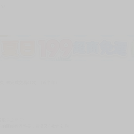
103
次 未完成交易≦1次 （近半年）
股掌之間 ♡
想的開朗輕浮學長，青澀又心動的初戀