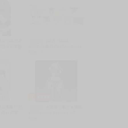
日文小說 甘岸
W9月 代理版
一般預購
莉亞永不妥協
BANDAI 萬代 QMSV-C Code
ヤはうつむか
Geass 反叛的魯路修系列 盲盒
售價
1860
版 附 壓克力立
617
日文漫畫 中村
★萊盛小拳王★預購
一般預購
31) 特裝
27/05 Union Creative 1/6
PVC《我推》露比 貓女僕ver
售價
4099
限定版 0823