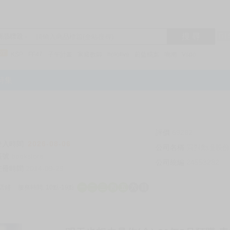
搜 尋
R1
商品標題
KSP
FF47
子午計畫
家庭教師
hololive
蔚藍檔案
鳴潮
Vspo
特集
評價
69282
登入時間
2026-08-06
公司名稱
買對動漫股份
帳號
bookstore
公司統編
24553282
註冊時間
2014-09-29
店鋪
服務時間: 10點-19點
一
二
三
四
五
六
日