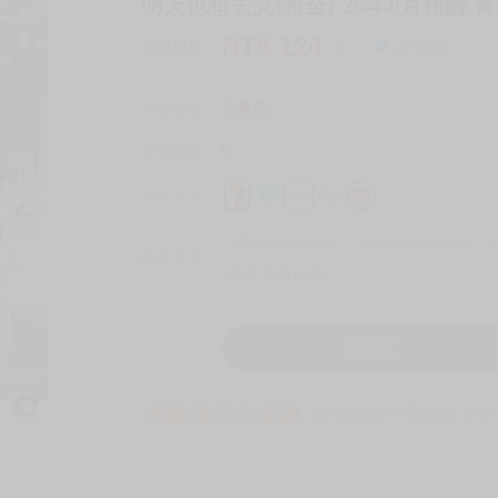
明天也想去見你(全) 26年8月預購 青文
NT$
124
商品價格
元
詢問商品
刊登數量
已售完
銷售總數
6
付款方式
宅配/快遞100元
7-11取貨付款60元
7
取貨方式
全家 取貨60元
已售完
買動漫安心保證
款項由銀行委託管才安心 