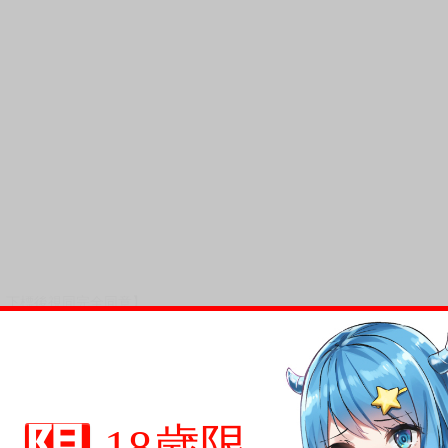
，下標後視同完全同意】
尋其他店家，謝謝。
變動，一旦收到就會盡快寄出。
到齊後一起發貨。
18歲限