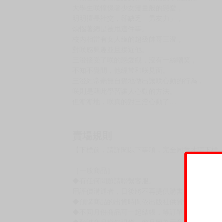
大學生咲憧憬著少女漫畫般的戀愛，
明明擅長社交，卻缺乏「男友力」，
煩惱著總是被甩這件事。
校內相當有女人緣的超級帥哥三澄，
對咲感興趣並且接近他。
三澄接受了咲的戀愛觀，沒有一絲嘲笑，
不知不覺間，他經常和咲見面。
三澄經常毫無自覺地做出讓咲心動的行為，
咲則是藉此學習讓人心動的方法。
但漸漸地，咲真的對三澄心動了…
賣場規則
【下標前，請詳閱以下事項，完全同意才請下標
［一般商品］
◆有任何問題請聯繫客服。
用評價溝通者，日後將不再提供購書服務，請另
◆預購商品的出貨時間依出版社供貨情形會有所
◆不同月份商品可一起結帳，等訂單內所有商品