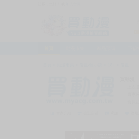
訪客，您好！
或
加入會員
首頁
動漫市集
新品預購
下殺
首頁
>
動漫市集
>
漫畫/輕小說
>
18+
>
漫畫
買動漫
上次
賣家
會員
賣家介紹
去逛店鋪
私訊
收藏