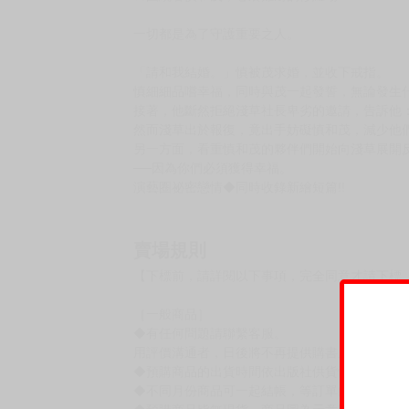
一切都是為了守護重要之人。
「請和我結婚。」慎被茂求婚，並收下戒指。
慎細細品嚐幸福，同時與茂一起發誓，無論發生
接著，他斷然拒絕淺草社長卑劣的邀請，告訴他
然而淺草出於報復，竟出手妨礙慎和茂，減少他
另一方面，看重慎和茂的夥伴們開始向淺草展開
──因為你們必須獲得幸福。
演藝圈祕密戀情◆同時收錄新繪短篇!!
賣場規則
【下標前，請詳閱以下事項，完全同意才請下標
［一般商品］
◆有任何問題請聯繫客服。
用評價溝通者，日後將不再提供購書服務，請另
◆預購商品的出貨時間依出版社供貨情形會有所
◆不同月份商品可一起結帳，等訂單內所有商品