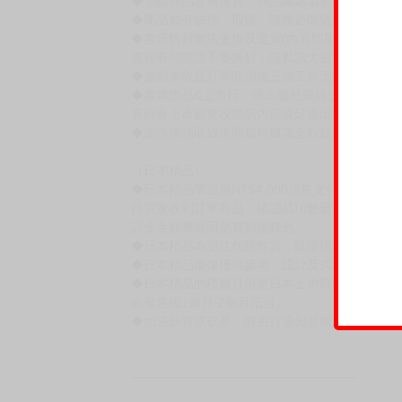
◆預購商品皆無現貨，商品圖為示意圖，請以實
◆商品如有缺件、瑕疵，請務必取貨3日內留言
◆書籍拆封無法更換及退貨(內頁印刷瑕疵例外)
書籍有問題請不要拆封，請私訊大廚協助。
◆逾期未取且訂單取消後三個工作天內未有任何
◆書籍贈品&上市日、依出版社最終公布為主。
有時會上市前更改贈品內容或延後出版，還請注
◆網路購物取貨後開箱時建議全程錄影拍照存證
［日本精品］
◆日本精品單筆滿NT$4,000須先支付 10% 
待買家收到訂單商品，確認品項數量無誤，並確
訂金金額將退回至買動漫錢包。
◆日本精品為受注代購性質，結單後恕無法取消
◆日本精品圖像僅供參考，設計及式樣請以實際
◆日本精品的標題月份是日本上市時間，不等於
約發售後1個月-2個月抵台。
◆如遇缺貨或砍單，將另行通知並取消訂單，敬
━━━━━━━━━━━━━━━━━━