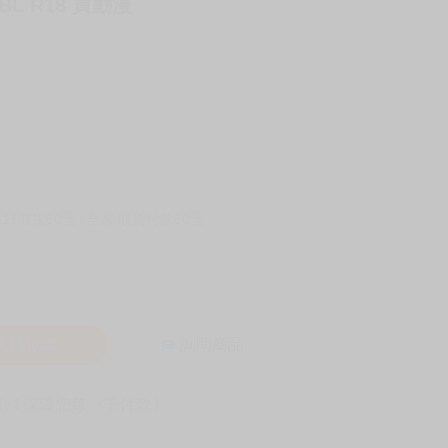
BL R18 買動漫
-11取貨60元
全家 取貨付款60元
入購物車
詢問商品
! 保障您每一筆付款 !