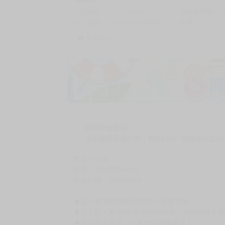
商品編號
G07194410
累積點閱數
自訂編號
9786264680868
收藏
0
收藏商品
購買評價限制
使用超商取貨付款：負評≦1分 超商未取貨≦1
黑或白 (13)
定價：新台幣$140元
出版日期：2026/8/20
★超人氣演藝圈祕密戀情──續集登場！
★王子型人氣演員×眼神凶惡的新人演員的反差愛
★圍繞著慎和茂，心癢難耐的修羅場！