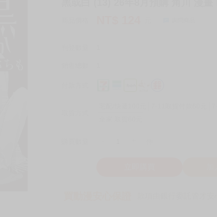
黑或白 (13) 26年8月預購 角川 漫畫 
NT$
124
商品價格
元
詢問商品
刊登數量
1
銷售總數
1
付款方式
宅配/快遞100元
7-11取貨付款60元
7
取貨方式
全家 取貨60元
-
+
購買數量
件
立即購買
加
買動漫安心保證
款項由銀行委託管才安心 