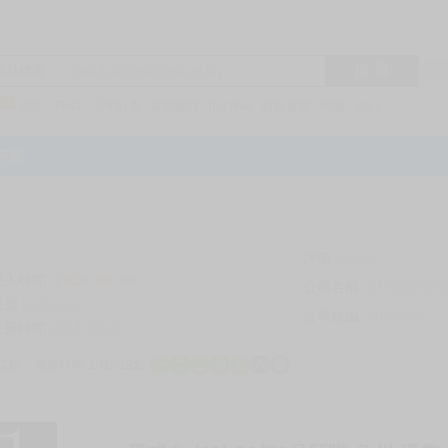
搜 尋
R1
商品標題
KSP
FF47
子午計畫
家庭教師
hololive
蔚藍檔案
鳴潮
Vspo
特集
評價
69265
登入時間
2026-08-06
公司名稱
買對動漫股份
帳號
bookstore
公司統編
24553282
註冊時間
2014-09-29
店鋪
服務時間: 10點-19點
一
二
三
四
五
六
日