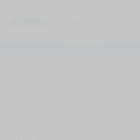
我的拍賣
訊息中心
最新公告
幫助中心
│
│
│
8 OFF
加入會員
會員登入
LINE登入
平台說明Q&A
結帳
未完成交易
0
次 (近半年)
商品
7043
件
有限公司
❔
訊息
中心
信用
99
%
常用
功能
TOP