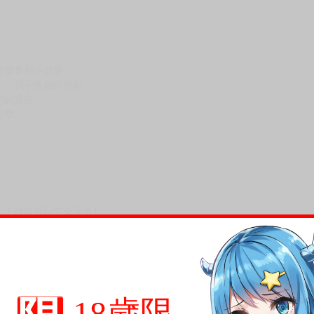
什麼事都不放棄。
：「我不會如你所願。」
們的通告。
反擊。
，下標後視同完全同意】
尋其他店家，謝謝。
變動，一旦收到就會盡快寄出。
到齊後一起發貨。
18歲限