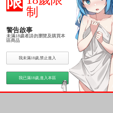
限
品為主。
反應，逾期不受理。
制
反應，將直接加入黑名單，還請下單後準時取貨。
警告啟事
意。
未滿18歲者請勿瀏覽及購買本
，以保障買賣家雙方權益。
區商品
訂金，訂金將以專屬訂金賣場方式收取，
我未滿18歲,禁止進入
認收貨後，訂金賣場將由大廚取消，
，請慎重下單。
商品為準，可能有色差。
我已滿18歲,進入本區
台灣到貨時間，發售及到貨時間依廠商實際出貨為準，
請諒解。