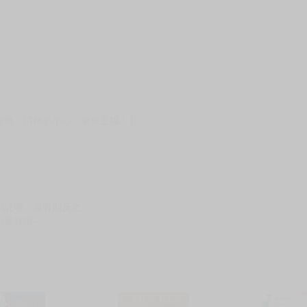
服務，請務必小心，避免受騙！】
別註明，沒有則反之。
心等候唷～