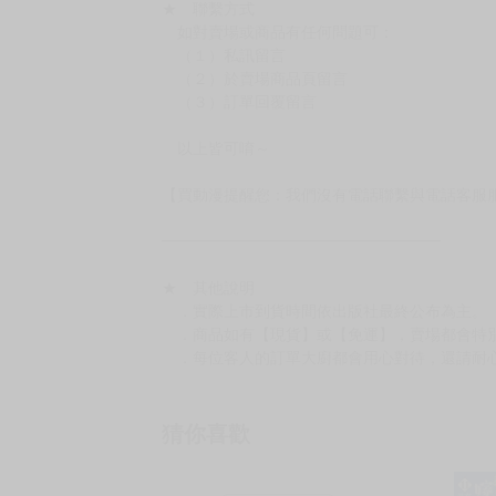
★ 聯繫方式
如對賣場或商品有任何問題可：
（１）私訊留言
（２）於賣場商品頁留言
（３）訂單回覆留言
以上皆可唷～
【買動漫提醒您：我們沒有電話聯繫與電話客服
━━━━━━━━━━━━━━━━━━
★ 其他說明
．實際上市到貨時間依出版社最終公布為主。
．商品如有【現貨】或【免運】，賣場都會特
．每位客人的訂單大廚都會用心對待，還請耐
猜你喜歡