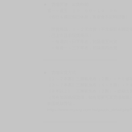
★ 賣場營運、出貨時間
週一～週五 １０：００～１９：００
（假日＆國定假日休息，客服會不定時回覆）
．現貨商品：１～２天出貨（不含假日＆國定
．已上市且非現貨商品：
－每週四～日下單者，於隔週五出貨
－每週一～三下單者，於隔週四出貨
━━━━━━━━━━━━━━━━━━
★ 賣場出貨方式
［１～２本書］三層氣泡布（２圈）＋ＰＥ破
［３～７本書］三層氣泡布（４～５圈）＋Ｐ
［８本以上］ 三層氣泡布（２圈）＋紙箱出
（另有加固紙箱賣場，如有需要可至賣場加購
加固紙箱賣場：
https://www.myacg.com.tw/goods_detail.php
━━━━━━━━━━━━━━━━━━