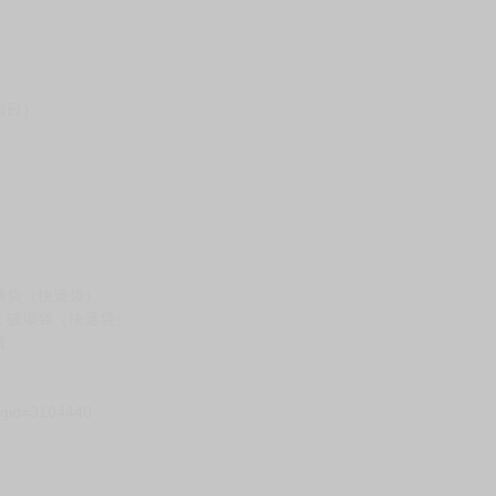
假日）
壞袋（快遞袋）
Ｅ破壞袋（快遞袋）
貨
）
?gid=3104440