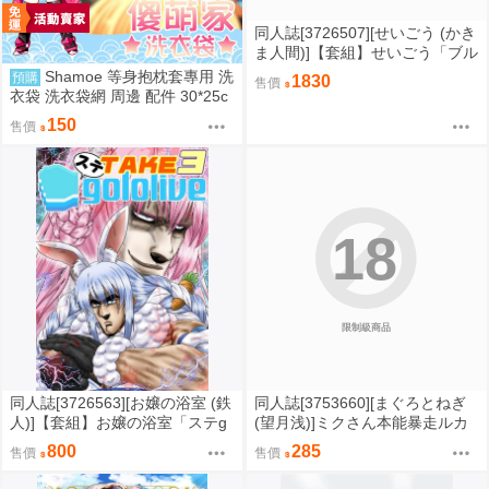
同人誌[3726507][せいごう (かき
ま人間)]【套組】せいごう「ブル
アカ本」セット (蔚藍檔案)
Shamoe 等身抱枕套專用 洗
預購
1830
售價
衣袋 洗衣袋網 周邊 配件 30*25c
m 新款 動漫抱枕套
150
售價
18
限制級商品
同人誌[3726563][お嬢の浴室 (鉄
同人誌[3753660][まぐろとねぎ
人)]【套組】お嬢の浴室「ステg
(望月浅)]ミクさん本能暴走ルカ
orolive」セット (hololive )
さんは大変幸せそうです (VOCA
800
285
售價
售價
LOID)