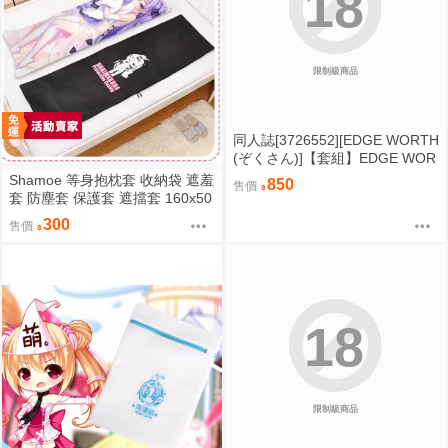
18
限制級商品
同人誌[3726552][EDGE WORTH
(ぞくさん)]【套組】EDGE WOR
TH「同居でひろがるおねショタ
Shamoe 等身抱枕套 收納袋 遮羞
850
售價
スカイ」セット (光之美少女)
套 防塵套 保護套 遮擋套 160x50
cm 動漫抱枕套 等身抱枕套 配件
300
售價
18
限制級商品