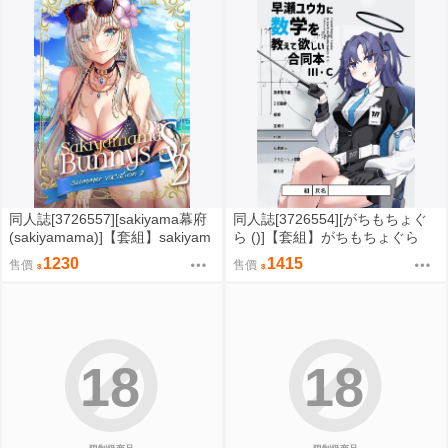
同人誌[3726557][sakiyama幕府
同人誌[3726554][がちもちょぐ
(sakiyamama)]【套組】sakiyam
ら ()]【套組】がちもちょぐら
a幕府「Sakiyamama Bunnys Su
「早瀬ユウカに数学を教えて欲
1230
1415
售價
售價
mmer Vacation」セット (插畫
しい合同本」セット (蔚藍檔案)
集)
18
18