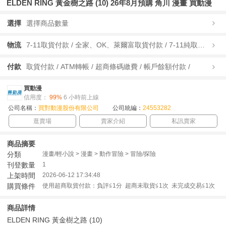
ELDEN RING 黃金樹之路 (10) 26年8月預購 角川 漫畫 買動漫
選擇
選擇商品數量
物流
7-11取貨付款 / 全家、OK、萊爾富取貨付款 / 7-11純取貨 / 全家、OK、萊爾富純取貨 / 宅配/快遞 /
付款
取貨付款 / ATM轉帳 / 超商條碼繳費 / 帳戶餘額付款 /
買動漫
信用度：
99%
6 小時前上線
公司名稱：
買對動漫股份有限公司
公司統編：
24553282
逛賣場
賣家介紹
私訊賣家
商品摘要
分類
漫畫/輕小說 > 漫畫 > 動作冒險 > 冒險/探險
刊登數量
1
上架時間
2026-06-12 17:34:48
購買條件
使用超商取貨付款：負評≦1分 超商未取貨≦1次 未完成交易≦1次
商品詳情
ELDEN RING 黃金樹之路 (10)