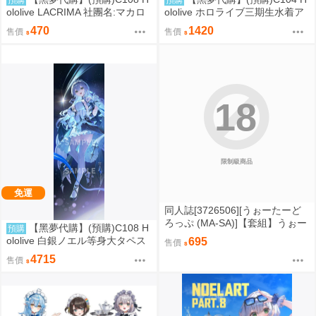
預購
預購
ololive LACRIMA 社團名:マカロ
ololive ホロライブ三期生水着ア
ンファイブ 繪師:水瀬はづき
クリルスタンド 泳裝壓克力立牌
470
1420
售價
售價
社團名:おわた社 繪師:わたお
18
限制級商品
免運
同人誌[3726506][うぉーたーど
ろっぷ (MA-SA)]【套組】うぉー
【黑夢代購】(預購)C108 H
預購
たーどろっぷ「ブルアカ本」セ
ololive 白銀ノエル等身大タペス
695
售價
ット (蔚藍檔案)
トリー 等身大掛軸 生誕祭2025
4715
售價
衣装 社團名:おわた社 繪師:わた
お