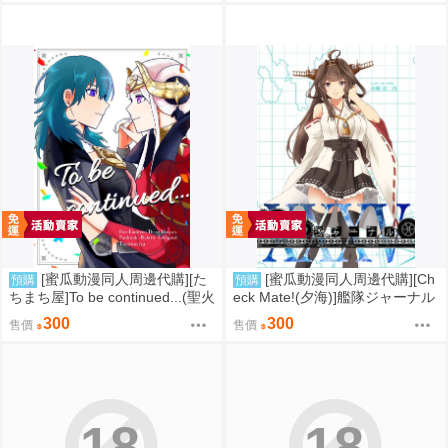
[蜜瓜動漫同人周邊代購][た
[蜜瓜動漫同人周邊代購][Ch
預購
預購
ちまち屋]To be continued...(聖火
eck Mate!(夕海)]艦隊ジャーナル
降魔錄)(同人誌)
XXXV(艦隊收藏)(同人誌)
300
300
售價
售價
18
18