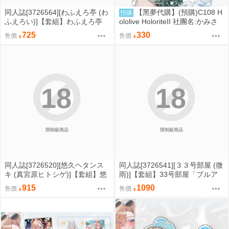
同人誌[3726564][わふえろ亭 (わ
【黑夢代購】(預購)C108 H
預購
ふえろい)]【套組】わふえろ亭
ololive HoloriteII 社團名:かみさ
「ブルアカ本」セット (蔚藍檔
か醤油 繪師:上坂 翔
725
330
售價
售價
案)
18
18
限制級商品
限制級商品
同人誌[3726520][悠久ヘタンス
同人誌[3726541][３３号部屋 (微
キ (真宮原ヒトシゲ)]【套組】悠
雨)]【套組】33号部屋「ブルア
久ヘタンスキ「ブルアカ本」セ
カ本」セット (蔚藍檔案)
915
1090
售價
售價
ット (蔚藍檔案)