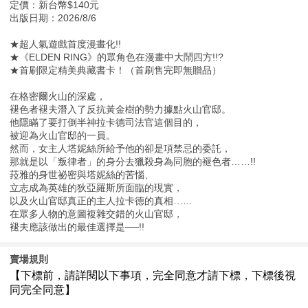
定價：新台幣$140元
出版日期：2026/8/6
★超人氣遊戲首度漫畫化!!
★《ELDEN RING》的眾角色在漫畫中大鬧四方!!?
★首刷限定精美典藏書卡！（首刷售完即無贈品）
在格密爾火山的深處，
褪色者褪夫潛入了反抗黃金樹的勢力據點火山官邸。
他隱瞞了要打倒半神拉卡德司法官這個目的，
被迎為火山官邸的一員。
然而，女主人塔妮絲所給予他的卻是項禁忌的委託，
那就是以「叛律者」的身分去獵殺身為同胞的褪色者……!!
菈雅的身世祕密與塔妮絲的苦惱、
立志成為英雄的狄亞羅斯所面臨的現實，
以及火山官邸真正的主人拉卡德的真相……
在眾多人物的意圖複雜交錯的火山官邸，
褪夫應該做出的最佳選擇是──!!
賣場規則