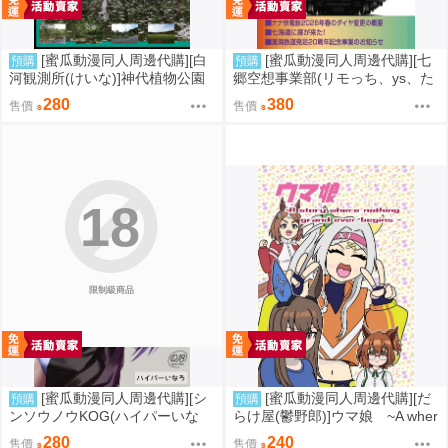
[蜜瓜動漫同人周邊代購][白
[蜜瓜動漫同人周邊代購][七
預購
預購
河観測所(けいな)]神代植物公園
郷空想事業部(リモっち、ys、た
観測記(同人誌)
くりん、上石原浩一)]InterCityNe
280
380
售價
售價
tworks2026Summer(同人誌)
18
限制級商品
[蜜瓜動漫同人周邊代購][シ
[蜜瓜動漫同人周邊代購][だ
預購
預購
ンソウノウKOG(ハイパーいな
らけ屋(鬱野郎)]ウマ娘 ~A wher
ろ)]高飛車な生徒会長を●●アプ
e nothing grand ever begins~(賽
280
240
售價
售價