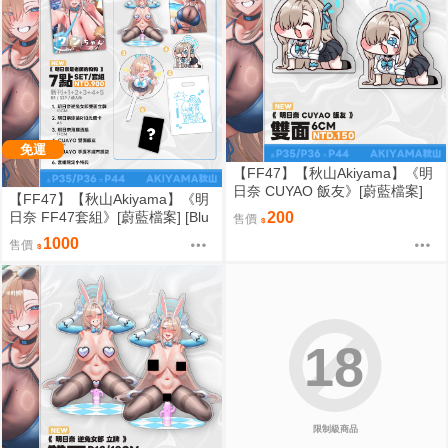
免運
【FF47】【秋山Akiyama】《明
日奈 CUYAO 飯友》[蔚藍檔案]
【FF47】【秋山Akiyama】《明
[Blue Archive] [一之瀬アスナ] [一
日奈 FF47套組》[蔚藍檔案] [Blu
200
售價
之瀬明日奈]
e Archive] [一之瀬アスナ] [一之
1000
售價
瀬明日奈]
18
限制級商品