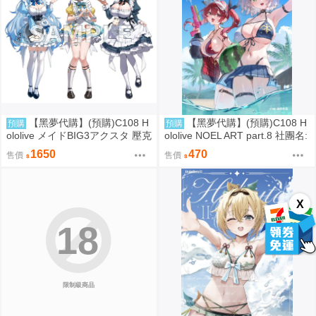
【黑夢代購】(預購)C108 H
【黑夢代購】(預購)C108 H
預購
預購
ololive メイドBIG3アクスタ 壓克
ololive NOEL ART part.8 社團名:
力立牌 社團名:おわた社 繪師: わ
おわた社 繪師: わたお
1650
470
售價
售價
たお
X
18
限制級商品