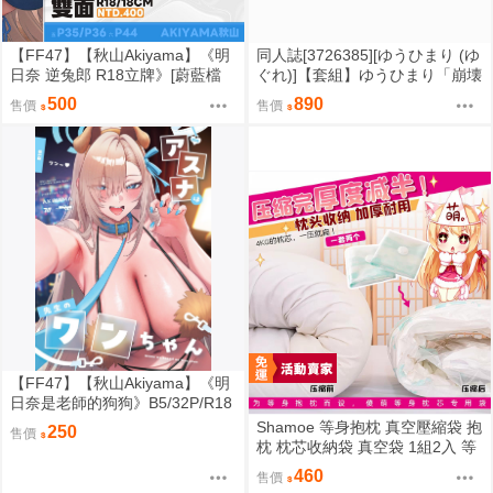
【FF47】【秋山Akiyama】《明
同人誌[3726385][ゆうひまり (ゆ
日奈 逆兔郎 R18立牌》[蔚藍檔
ぐれ)]【套組】ゆうひまり「崩壊
案] [Blue Archive] [一之瀬アスナ]
スターレイル」セット (崩壞星穹
500
890
售價
售價
[一之瀬明日奈]
鐵道 )
【FF47】【秋山Akiyama】《明
日奈是老師的狗狗》B5/32P/R18
黑白漫畫 [蔚藍檔案] [Blue Archiv
Shamoe 等身抱枕 真空壓縮袋 抱
250
售價
e] [一之瀬アスナ] [一之瀬明日奈]
枕 枕芯收納袋 真空袋 1組2入 等
身抱枕芯 動漫抱枕 專用配件
460
售價