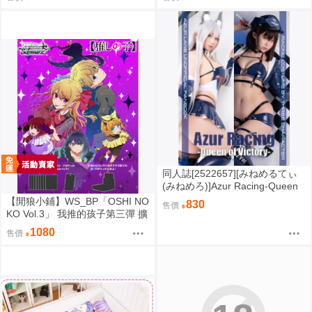
リでワカラセてみた(同人誌)
馬娘)(同人誌)
同人誌[2522657][みねめるてぃ
(みねめろ)]Azur Racing-Queen
of Victory- (碧藍航線)
【閒狼小鋪】WS_BP「OSHI NO
830
售價
KO Vol.3」 我推的孩子第三彈 擴
充包
1080
售價