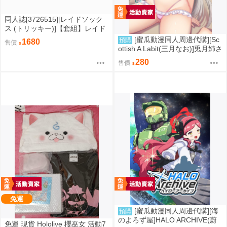
同人誌[3726515][レイドソック
ス (トリッキー)]【套組】レイド
ソックス「狂乱の討伐姫ダリ
[蜜瓜動漫同人周邊代購][Sc
預購
1680
售價
ア」セット (其他)
ottish A Labit(三月なお)]兎月姉さ
んと過ごしたい!(同人誌)
280
售價
免運
[蜜瓜動漫同人周邊代購][海
預購
のよろず屋]HALO ARCHIVE(蔚
免運 現貨 Hololive 櫻巫女 活動7