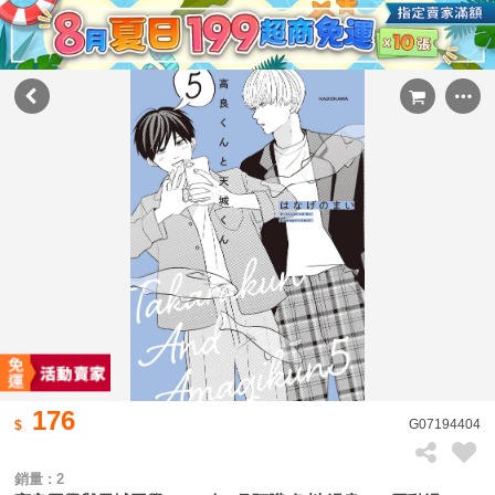
176
G07194404
銷量 : 2