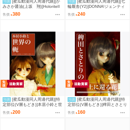
[蜜瓜動漫同人周邊代購][か
[蜜瓜動漫同人周邊代購][七
預購
預購
みさか醤油(上坂 翔)]HoloriteII
輪厩舎(Y2)]DONNA!ジェンティ
(Hololive)(同人誌)
ルドンナ(賽馬娘)(同人誌)
380
240
售價
售價
[蜜瓜動漫同人周邊代購][特
[蜜瓜動漫同人周邊代購][特
預購
預購
定部位(V層もどき)]本居小鈴と世
定部位(V層もどき)]稗田とさとり
界の軛(第四版)(東方Project)(同
の土に還る花(東方Project)(同人
200
160
售價
售價
人誌)
誌)