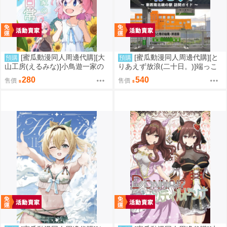
[蜜瓜動漫同人周邊代購][大
[蜜瓜動漫同人周邊代購][と
預購
預購
山工房(えるみな)]小鳥遊一家の
りあえず放浪(二十日。)]端っこ
日常3(蔚藍檔案)(同人誌)
の駅へ行こう! -東西南北端の駅
280
540
售價
售價
訪問ガイド-(同人誌)