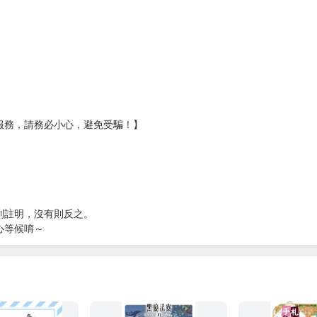
壞袋（快遞袋）
Ｅ破壞袋（快遞袋）
貨
）
?gid=3104440
服務，請務必小心，避免受騙！】