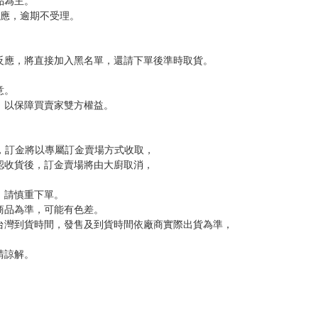
，下標後視同完全同意】
尋其他店家，謝謝。
變動，一旦收到就會盡快寄出。
到齊後一起發貨。
品為主。
反應，逾期不受理。
反應，將直接加入黑名單，還請下單後準時取貨。
意。
，以保障買賣家雙方權益。
訂金，訂金將以專屬訂金賣場方式收取，
認收貨後，訂金賣場將由大廚取消，