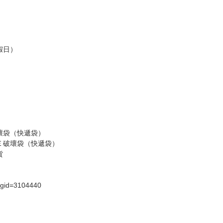
，請慎重下單。
商品為準，可能有色差。
台灣到貨時間，發售及到貨時間依廠商實際出貨為準，
請諒解。
假日）