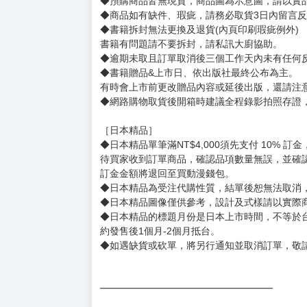
賣場規則
【下標前，請詳閱以下事項，完全同意才請下標
［一般商品］
◆有任何問題請聯繫客服。
用評價溝通者，日後將不再提供購書服務，請另
◆預購商品的出貨時間依出版社供貨情形會有所
◆不同月份商品可一起結帳，等訂單內所有商品
◆預購商品皆無現貨，商品圖為示意圖，請以實
◆商品如有缺件、瑕疵，請務必取貨3日內留言
◆書籍拆封無法更換及退貨(內頁印刷瑕疵例外)
書籍有問題請不要拆封，請私訊大廚協助。
◆逾期未取且訂單取消後三個工作天內未有任何
◆書籍贈品&上市日、依出版社最終公布為主。
有時會上市前更改贈品內容或延後出版，還請注
◆網路購物取貨後開箱時建議全程錄影拍照存證
［日本精品］
◆日本精品單筆滿NT$4,000須先支付 10% 
待買家收到訂單商品，確認品項數量無誤，並確