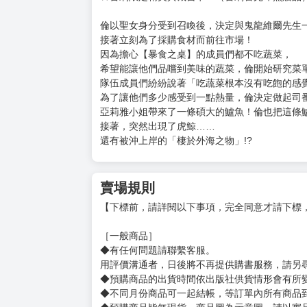
購買評價限制
使用超商取貨付款：負評≦1分 超商未取貨≦1
無用聖女的異世界美食之旅 憑藉隱藏技能召喚露營車
定價：新台幣$140元
出版日期：2026/8/20
★以聖女身分受到召喚，我的特殊技能是…召喚
★戶外系女子的異世界奇妙旅程!?
★首刷限定精美典藏書卡！（首刷售完即無贈品
倫以聖女身分受到召喚後，決定與鬼龍維爾先生
接著立刻為了採購食材而前往市場！
因為擔心【暴食之桌】的成員們都不吃蔬菜，
希望能讓他們品嚐到美味的蔬菜，倫開始研究菜
隊伍成員們紛紛說著「吃蔬菜根本沒有吃飽的感
為了讓他們多少感受到一點熱量，倫決定做起司
亞莉雅小姐帶來了一條碩大的鱸魚！倫也把這條
接著，突然出現了虎鯨……
還有被沖上岸的「棲於外海之物」!?