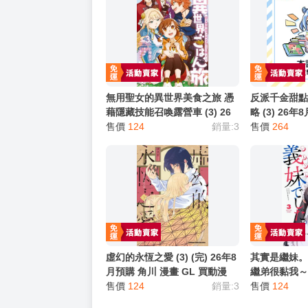
★ 其他說明
．實際上市到貨時間依出版社最終公布為主。
．商品如有【現貨】或【免運】，賣場都會特
．每位客人的訂單大廚都會用心對待，還請耐
猜你喜歡
無用聖女的異世界美食之旅 憑
反派千金甜
藉隱藏技能召喚露營車 (3) 26
略 (3) 26
年8月預購 角川 漫畫 買動漫
售價
124
銷量:3
買動漫
售價
264