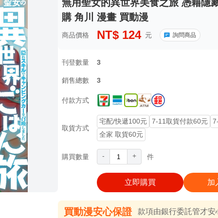
無用聖女的異世界美食之旅 憑藉隱藏技
購 角川 漫畫 買動漫
NT$
124
商品價格
元
詢問商品
刊登數量
3
銷售總數
3
付款方式
宅配/快遞100元
7-11取貨付款60元
7
取貨方式
全家 取貨60元
-
+
購買數量
件
立即購買
加
買動漫安心保證
款項由銀行委託管才安心 