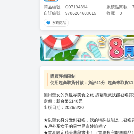
商品編號
G07194394
累積點閱數
自訂編號
9786264680615
收藏
0
收藏商品
加價購
( 共
1
件商品 )
(加購品) 買動漫★《$15元-
-
+