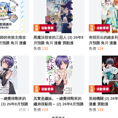
別註明，沒有則反之。
心等候唷～
點師的有效主推攻
黑魔法宿舍的三惡人 (3) 26年8
奇招百出的維多利亞 
年8月預購 角川 漫畫
月預購 角川 漫畫 買動漫
月預購 角川 漫畫
售價
132
售價
124