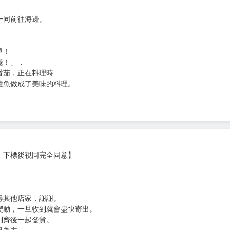
次 未完成交易≦1次 （近半年）
 (4)
露營車。
）
一同前往海邊。
單！
覺！」，
番茄，正在料理時…
鱸魚做成了美味的料理。