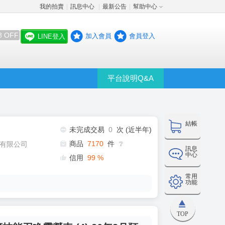
我的拍賣
訊息中心
最新公告
幫助中心
│
│
│
8 OFF
加入會員
會員登入
LINE登入
平台說明Q&A
結帳
未完成交易
0
次 (近半年)
商品
7170
件
有限公司
❔
訊息
中心
信用
99
%
常用
功能
TOP