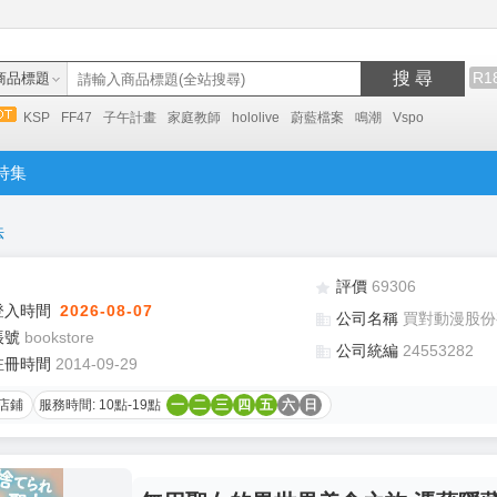
搜 尋
R1
商品標題
KSP
FF47
子午計畫
家庭教師
hololive
蔚藍檔案
鳴潮
Vspo
特集
法
評價
69306
登入時間
2026-08-07
公司名稱
買對動漫股份
帳號
bookstore
公司統編
24553282
註冊時間
2014-09-29
店鋪
服務時間: 10點-19點
一
二
三
四
五
六
日