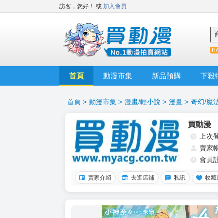
訪客，您好！
或
加入會員
首頁
動漫市集
新品預購
下殺
首頁
>
動漫市集
>
漫畫/輕小說
>
漫畫
>
奇幻/魔
買動漫
上次
賣家
會員
賣家介紹
去逛店鋪
私訊
收藏