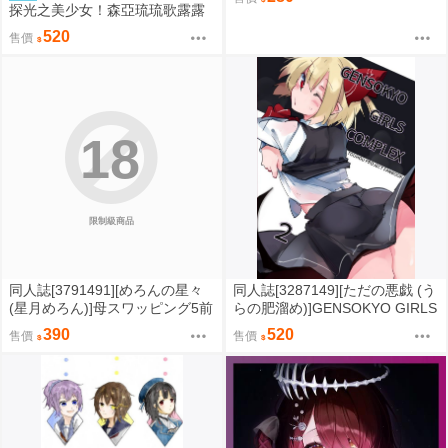
探光之美少女！森亞琉琉歌露露
卡 壓克力立牌 證件票卡夾 雙面
520
售價
抱枕套
18
限制級商品
同人誌[3791491][めろんの星々
同人誌[3287149][ただの悪戯 (う
(星月めろん)]母スワッピング5前
らの肥溜め)]GENSOKYO GIRLS
編～カウントダウンはあと6日…
COMPLEX 2 (東方Project )
390
520
售價
售價
奈緒子(42)が将斗(20)に迫った話
～【特典】 (原創)