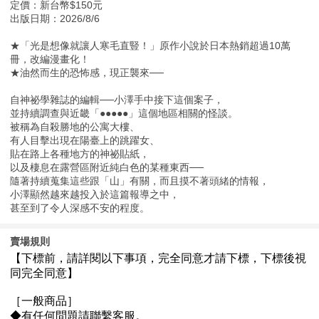
定價：新台幣$150元
出版日期：2026/8/6
★「光是想像就讓人寒毛直豎！」原作小說於日本熱銷超過10萬
冊，改編漫畫化！
★油然而生的恐怖感，現正襲來──
自神祕學雜誌的編輯──小澤手中接下這個案子，
並持續調查與近畿「●●●●●」這個地區相關的怪談。
被稱為自殺勝地的公寓大樓、
有人目擊出現在陽臺上的跳躍女、
貼在路上各種地方的神祕貼紙，
以及棲息在露營區附近純白色的某種東西──
隨著持續蒐集這些跟「山」有關，而且摸不著頭緒的情報，
小澤顯然越來越投入於這篇報導之中，
甚至到了令人深感不安的程度。
賣場規則