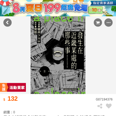
132
G07194376
銷量 : 0