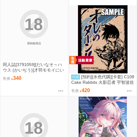
18
限制級商品
同人誌[3791059][だいなそ～ハ
ウス (かいぢう)]才羽モモイにい
たずらえっちする本 (蔚藍檔案)
[預約][水色代購][卡套] C108
預購
340
售價
Cake Rabbits 火影忍者 宇智波佐
助 墨繪風
420
售價
18