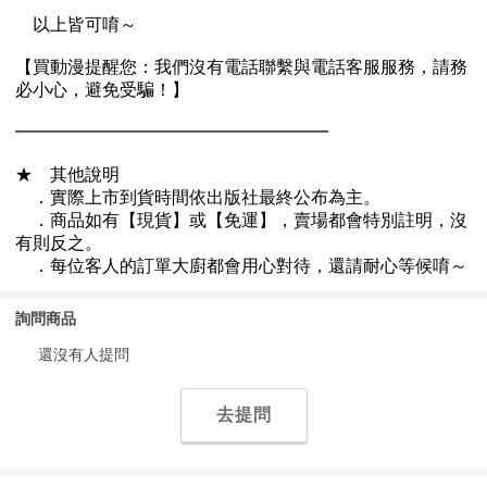
詢問商品
還沒有人提問
去提問