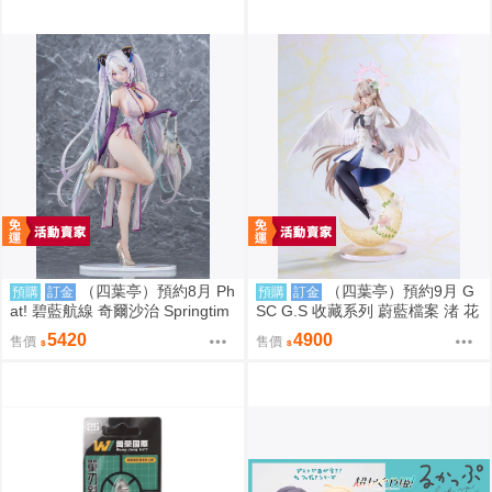
（四葉亭）預約8月 Ph
（四葉亭）預約9月 G
預購
訂金
預購
訂金
at! 碧藍航線 奇爾沙治 Springtim
SC G.S 收藏系列 蔚藍檔案 渚 花
e Data 1/6 PVC 0923
香微笑 1/7 PVC 完成品 0923
5420
4900
售價
售價