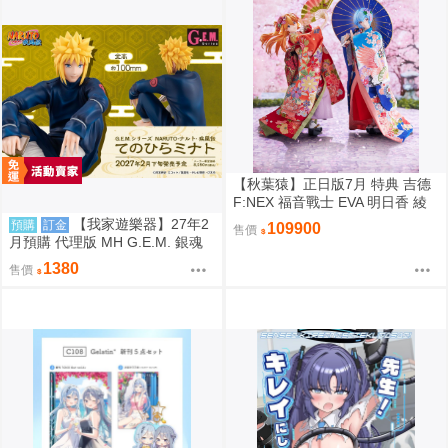
【秋葉猿】正日版7月 特典 吉德
F:NEX 福音戰士 EVA 明日香 綾
波零 日本人形 1/4 PVC 完成品
【我家遊樂器】27年2
預購
訂金
109900
售價
套組
月預購 代理版 MH G.E.M. 銀魂
坂田銀時 攘夷志士
1380
售價