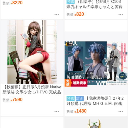
王 迪卡 迪迦 超古代鳥 美爾巴 少
（四葉亭）預約8月 C108
預購
8220
售價
限
爆乳ギャルの幸奈ちゃんと警官
コスエッチ 新刊套組 猫耳と黒マ
820
售價
スク
【秋葉猿】正日版6月預購 Native
新版裝 文學少女 1/7 PVC 完成品
【我家遊樂器】27年2
預購
訂金
7590
售價
月預購 代理版 MH G.E.M. 銀魂
坂田銀時 攘夷志士
1480
售價