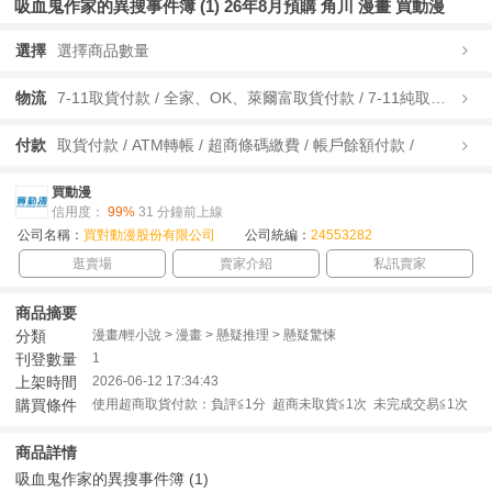
吸血鬼作家的異搜事件簿 (1) 26年8月預購 角川 漫畫 買動漫
選擇
選擇商品數量
物流
7-11取貨付款 / 全家、OK、萊爾富取貨付款 / 7-11純取貨 / 全家、OK、萊爾富純取貨 / 宅配/快遞 /
付款
取貨付款 / ATM轉帳 / 超商條碼繳費 / 帳戶餘額付款 /
買動漫
信用度：
99%
31 分鐘前上線
公司名稱：
買對動漫股份有限公司
公司統編：
24553282
逛賣場
賣家介紹
私訊賣家
商品摘要
分類
漫畫/輕小說 > 漫畫 > 懸疑推理 > 懸疑驚悚
刊登數量
1
上架時間
2026-06-12 17:34:43
購買條件
使用超商取貨付款：負評≦1分 超商未取貨≦1次 未完成交易≦1次
商品詳情
吸血鬼作家的異搜事件簿 (1)