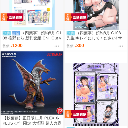
（四葉亭）預約8月 C1
（四葉亭）預約8月 C108
預購
訂金
預購
08 椎野せら 新刊套組 Chill Out v
先生!キレイにしてください! サ
ol.4
メジマ
1200
300
售價
售價
【秋葉猿】正日版11月 PLEX X-
PLUS 少年 限定 大怪獸 超人力霸