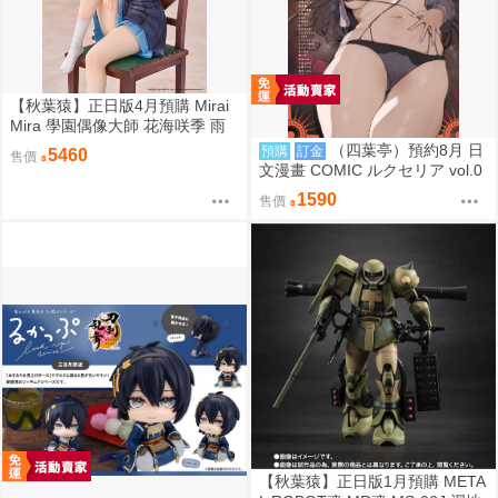
【秋葉猿】正日版4月預購 Mirai
Mira 學園偶像大師 花海咲季 雨
後鳶尾花 特訓前 1/7 PVC 完成品
（四葉亭）預約8月 日
預購
訂金
5460
售價
文漫畫 COMIC ルクセリア vol.0
6 特典：B2掛軸、資料夾 あるぷ
1590
售價
【秋葉猿】正日版1月預購 META