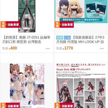
【奶熊屋】萬榮 JT-0251 鈦極單
【我家遊樂器】27年3
預購
訂金
刃斜口剪 模型剪 台灣製造
月預購 代理版 MH LOOK UP 抬
頭系列 超時空輝夜姬！酒寄彩葉
400
1770
售價
售價
&輝耀 特典版