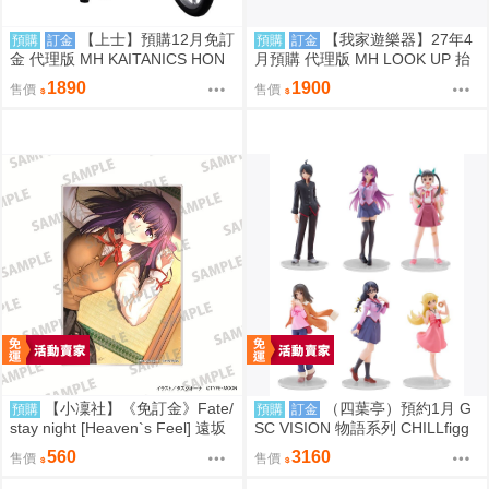
【上士】預購12月免訂
【我家遊樂器】27年4
預購
訂金
預購
訂金
金 代理版 MH KAITANICS HON
月預購 代理版 MH LOOK UP 抬
DA Super Cub 110 閃耀藍金屬色
頭系列 女神異聞錄5 皇家版 Joke
1890
1900
售價
售價
0914
r＆摩爾 特典版
【小凜社】《免訂金》Fate/
（四葉亭）預約1月 G
預購
預購
訂金
stay night [Heaven`s Feel] 遠坂
SC VISION 物語系列 CHILLfigg
凜 間桐櫻 壓克力板
化物語 中盒6入販售 0923
560
3160
售價
售價