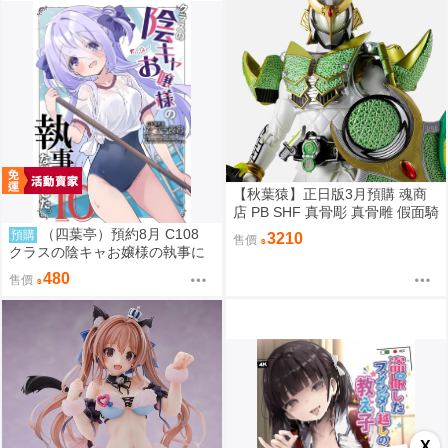
【秋葉猿】正日版3月預購 魂商
店 PB SHF 真骨彫 真骨雕 假面騎
士 鎧武 斬月 哈密瓜
（四葉亭）預約8月 C108
預購
3210
售價
クラスの陰キャお嬢様の執事に
なりました10 ひづき夜宵
480
售價
X