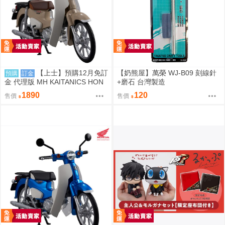
【上士】預購12月免訂
【奶熊屋】萬榮 WJ-B09 刻線針
預購
訂金
金 代理版 MH KAITANICS HON
+磨石 台灣製造
DA Super Cub 110 米色 0914
1890
120
售價
售價