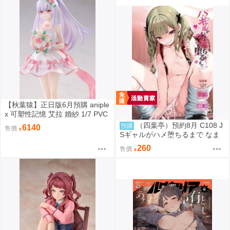
【秋葉猿】正日版6月預購 aniple
x 可塑性記憶 艾拉 婚紗 1/7 PVC
完成品
（四葉亭）預約8月 C108 J
預購
6140
售價
Sギャルがハメ堕ちるまで なま
もななせ
260
售價