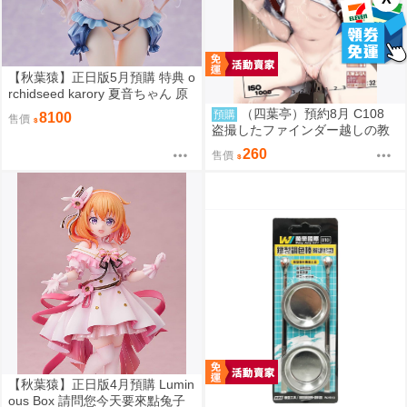
【秋葉猿】正日版5月預購 特典 o
rchidseed karory 夏音ちゃん 原
畫 1/6 PVC 完成品
（四葉亭）預約8月 C108
預購
8100
售價
盗撮したファインダー越しの教
え子 なまもななせ
260
售價
【秋葉猿】正日版4月預購 Lumin
ous Box 請問您今天要來點兔子