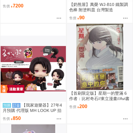
嗎？ 保登心愛 禮服 1/7 PVC 完
【奶熊屋】萬榮 WJ-B10 鐵製調
7200
售價
成品
色棒 附塗料皿 台灣製造
90
售價
【首刷限定版】星期一的豐滿 6
作者：比村奇石//東立漫畫//Avi書
店
【我家遊樂器】27年4
預購
訂金
200
售價
月預購 代理版 MH LOOK UP 抬
頭系列 刀劍亂舞ONLINE 加州清
850
售價
光