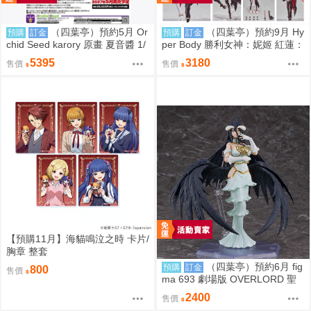
（四葉亭）預約5月 Or
（四葉亭）預約9月 Hy
預購
訂金
預購
訂金
chid Seed karory 原畫 夏音醬 1/
per Body 勝利女神：妮姬 紅蓮：
6 PVC 0917
暗影 0917
5395
3180
售價
售價
【預購11月】海貓鳴泣之時 卡片/
胸章 整套
（四葉亭）預約6月 fig
預購
訂金
800
售價
ma 693 劇場版 OVERLORD 聖
王國篇 雅兒貝德 0917
2400
售價