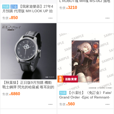
L ROBOT魂 MR魂 MS-06J 濕地
帶戰用 薩克 MS MUSEUM
【我家遊樂器】27年4
預購
訂金
3210
售價
月預購 代理版 MH LOOK UP 抬
頭系列 刀劍亂舞ONLINE 三日月
850
售價
宗近
【秋葉猿】正日版9月預購 機動
戰士鋼彈 閃光的哈薩威 喀耳刻的
魔女 MAFTY 手錶 腕時計
【小凜社】《免訂金》Fate/
預購
6860
售價
Grand Order -Epic of Remnant-
貞德 阿爾托莉雅 壓克力板
560
售價