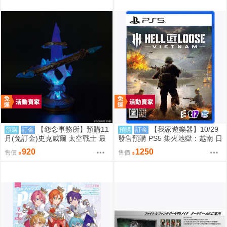
【怨念事務所】預購11
【我家遊樂器】10/29
預購
訂金
預購
訂金
月(免訂金)史克威爾 太空戰士 最
發售預購 PS5 集火地獄：越南 日
終幻想 FF14 以太之光 微縮模型
版
920
1250
售價
售價
小夜燈 三次再販 0824