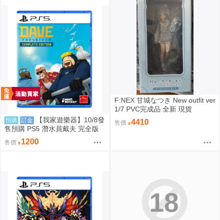
F:NEX 甘城なつき New outfit ver
1/7 PVC完成品 全新 現貨
【我家遊樂器】10/8發
預購
訂金
4410
售價
售預購 PS5 潛水員戴夫 完全版
日版
1200
售價
18