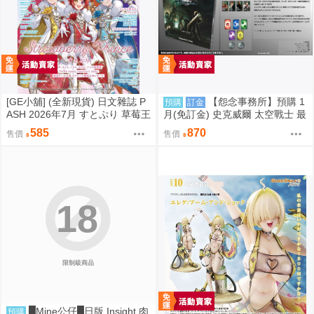
[GE小舖] (全新現貨) 日文雜誌 P
【怨念事務所】預購 1
預購
訂金
ASH 2026年7月 すとぷり 草莓王
月(免訂金) 史克威爾 太空戰士 最
子 魔法帽的工作室
終幻想 FF7 重生 桌遊 魔晶石獵
585
870
售價
售價
人 再販 0821
18
限制級商品
█Mine公仔█日版 Insight 肉
預購