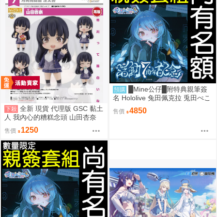
█Mine公仔█附特典親筆簽
預購
名 Hololive 兔田佩克拉 兎田ぺこ
ら 活動7周年記念 七週年紀念套
全新 現貨 代理版 GSC 黏土
下殺
4850
售價
組直筆親簽外套T恤
人 我內心的糟糕念頭 山田杏奈
1250
售價