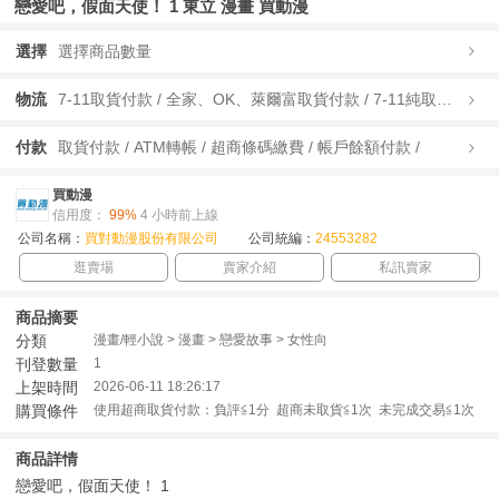
戀愛吧，假面天使！ 1 東立 漫畫 買動漫
選擇
選擇商品數量
物流
7-11取貨付款 / 全家、OK、萊爾富取貨付款 / 7-11純取貨 / 全家、OK、萊爾富純取貨 / 宅配/快遞 /
付款
取貨付款 / ATM轉帳 / 超商條碼繳費 / 帳戶餘額付款 /
買動漫
信用度：
99%
4 小時前上線
公司名稱：
買對動漫股份有限公司
公司統編：
24553282
逛賣場
賣家介紹
私訊賣家
商品摘要
分類
漫畫/輕小說 > 漫畫 > 戀愛故事 > 女性向
刊登數量
1
上架時間
2026-06-11 18:26:17
購買條件
使用超商取貨付款：負評≦1分 超商未取貨≦1次 未完成交易≦1次
商品詳情
戀愛吧，假面天使！ 1