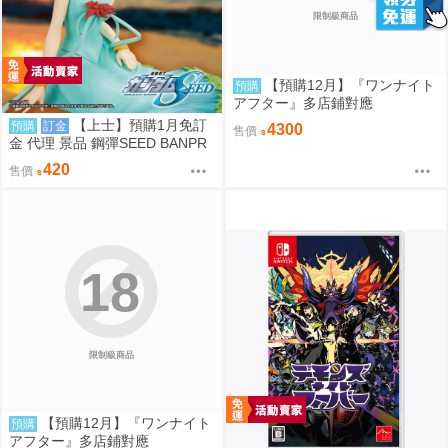
限制級商品
【預購12月】『ワンナイト
預購
アフター』多店鋪對應
【上士】預購1月免訂
預購
訂金
4300
售價
金 代理 景品 鋼彈SEED BANPR
ESTO EVOLVE 卡佳里·由拉·阿
420
售價
斯哈 曉之車
18
限制級商品
【預購12月】『ワンナイト
預購
アフター』多店鋪對應