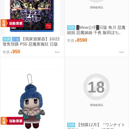
限制級商品
█Mine公仔█日版 角川 惡魔
預購
姐姐 惡魔姊姊 千夜 飯田ぽち。
1/6 PVC D9264
【我家遊樂器】10/22
預購
訂金
8590
售價
發售預購 PS5 惡魔夜瘋狂 日版
950
售價
18
限制級商品
【預購12月】『ワンナイト
預購