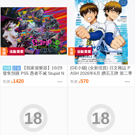
【我家遊樂器】10/29
[GE小舖] (全新現貨) 日文雜誌 P
預購
訂金
發售預購 PS5 愚者不滅 Stupid N
ASH 2026年6月 鑽石王牌 第二季
ever Dies 日版
賽馬娘 神之雫 魔法帽的工作室
1420
570
售價
售價
18
18