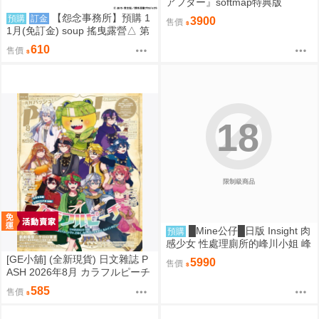
アフター』softmap特典版
【怨念事務所】預購 1
預購
訂金
3900
售價
1月(免訂金) soup 搖曳露營△ 第
3季 Q版珠鍊布偶吊飾 娃娃 玩偶
610
售價
志摩凜 0825
18
限制級商品
█Mine公仔█日版 Insight 肉
預購
感少女 性處理廁所的峰川小姐 峰
川さん 1/5 PMMA D9263
[GE小舖] (全新現貨) 日文雜誌 P
5990
售價
ASH 2026年8月 カラフルピーチ
からぴち Colorful Peach
585
售價