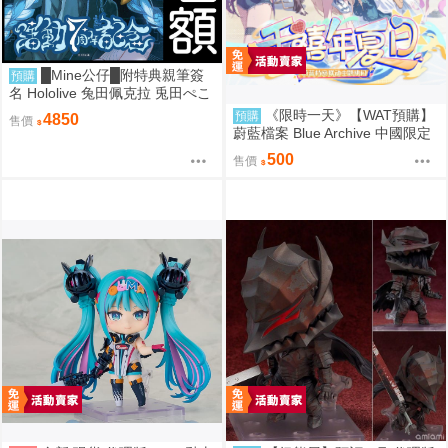
█Mine公仔█附特典親筆簽
預購
名 Hololive 兔田佩克拉 兎田ぺこ
ら 活動7周年記念 七週年紀念套
《限時一天》【WAT預購】
預購
4850
售價
組直筆親簽外套T恤
蔚藍檔案 Blue Archive 中國限定
官方正版 千年夏日主題快閃店 優
500
售價
香 乃愛 小雪 莉央 季 研討會 壓克
力立牌 立牌 徽章 鑰匙圈 YOSTA
R 模玩熊