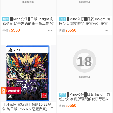
限制級商品
限制級商品
█Mine公仔█日版 Insight 肉
█Mine公仔█日版 Insight 肉
預購
預購
感少女 奶牛媽媽的第一份工作 牧
感少女 懲罰時間 桃宮莉亞 桃宮
野小姐 牧野さん 1/6 PMMA D92
りあ 1/6 PMMA D9258
5550
5550
售價
售價
59
18
限制級商品
█Mine公仔█日版 Insight 肉
預購
感少女 在廁所隔間的秘密紓壓法
深美涼 深美すず 1/6 PMMA D92
【月光魚 電玩部】預購10.22發
5550
售價
57
售 純日版 PS5 NS 惡魔夜瘋狂 日