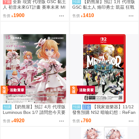
全新 現貨 代理版 GSC 黏土
【奶熊屋】預訂 1月 代理版
下殺
預購
人 初音未來GT計畫 賽車未來 MI
GSC 黏土人 烙印勇士 凱茲 狂戰
KU 2026Ver 賽車
士鎧甲Ver BLOOD EDITION 090
1900
1410
售價
售價
5
【奶熊屋】預訂 4月 代理版
【我家遊樂器】11/12
預購
預購
訂金
Luminous Box 1/7 請問您今天要
發售預購 NS2 暗喻幻想：ReFan
來點兔子嗎？ 心愛 禮服Ver 0905
tazio 鑰匙卡 日版
4920
760
售價
售價