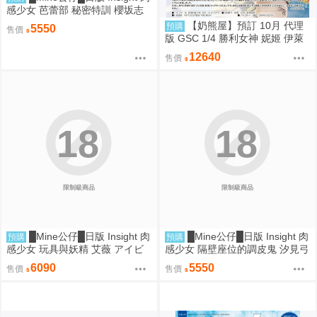
感少女 芭蕾部 秘密特訓 櫻坂志
穗 桜坂しほ 1/6 PMMA D9262
【奶熊屋】預訂 10月 代理
預購
5550
售價
版 GSC 1/4 勝利女神 妮姬 伊萊
格 BOOM與驚嚇 0905
12640
售價
18
18
限制級商品
限制級商品
█Mine公仔█日版 Insight 肉
█Mine公仔█日版 Insight 肉
預購
預購
感少女 玩具與妖精 艾薇 アイビ
感少女 隔壁座位的調皮鬼 汐見弓
ー 1/1 PMMA D9261
良 1/6 PMMA D9260
6090
5550
售價
售價