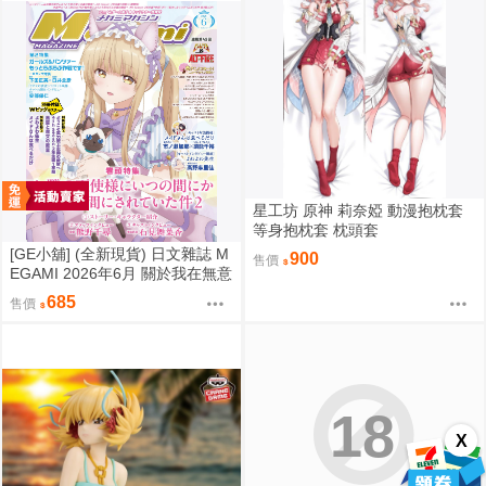
星工坊 原神 莉奈婭 動漫抱枕套
等身抱枕套 枕頭套
[GE小舖] (全新現貨) 日文雜誌 M
900
售價
EGAMI 2026年6月 關於我在無意
間被隔壁的天使變成廢柴這件事
685
售價
椎名真晝
18
X