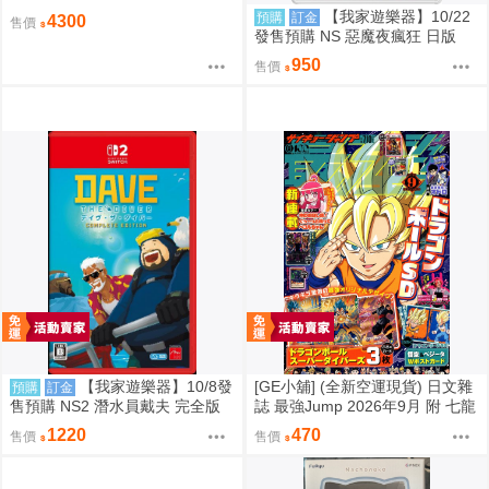
【我家遊樂器】10/22
預購
訂金
4300
售價
發售預購 NS 惡魔夜瘋狂 日版
950
售價
【我家遊樂器】10/8發
[GE小舖] (全新空運現貨) 日文雜
預購
訂金
售預購 NS2 潛水員戴夫 完全版
誌 最強Jump 2026年9月 附 七龍
日版
珠 卡片 明信片 七龍珠SD 遊戲王
1220
470
售價
售價