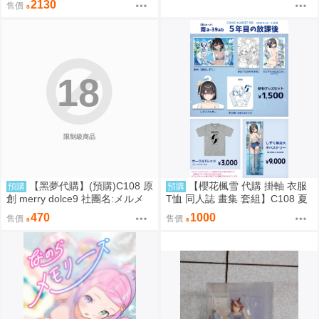
2130
售價
訂金0928
18
限制級商品
【黑夢代購】(預購)C108 原
【櫻花楓雪 代購 掛軸 衣服
預購
預購
創 merry dolce9 社團名:メルメ
T恤 同人誌 畫集 套組】C108 夏
リー 繪師:三つ葉ちょこ
色しずく カントク 監督 5年目の
470
1000
售價
售價
放課後