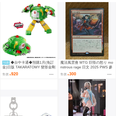
◆台中卡通◆預購1月(免訂
魔法風雲會 MTG 巨怪の怒り mo
預購
金)日版 TAKARATOMY 變形金剛
nstrous rage 日文 2025 PWS 參
NL-06 地球火種 宇宙飛碟 Cosm
加賞 Promo
920
300
售價
售價
os