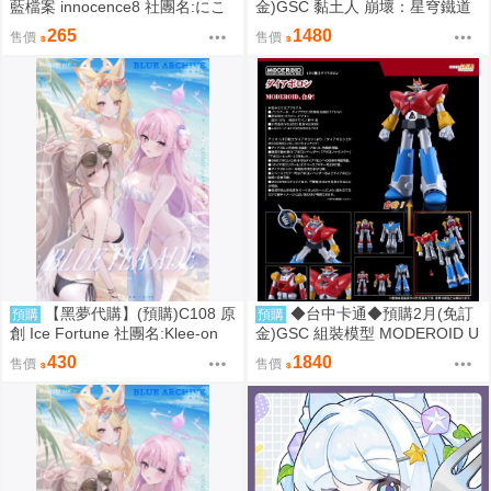
藍檔案 innocence8 社團名:にこ
金)GSC 黏土人 崩壞：星穹鐵道
にこげんき 繪師:子野日
流螢 0906
265
1480
售價
售價
【黑夢代購】(預購)C108 原
◆台中卡通◆預購2月(免訂
預購
預購
創 Ice Fortune 社團名:Klee-on
金)GSC 組裝模型 MODEROID U
繪師:Klee-on
FO戰士阿波羅 大阿波羅 0906
430
1840
售價
售價