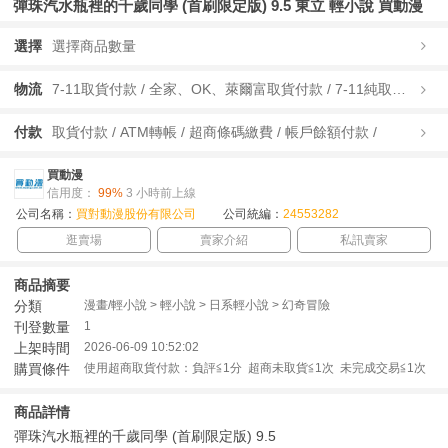
彈珠汽水瓶裡的千歲同學 (首刷限定版) 9.5 東立 輕小說 買動漫
選擇
選擇商品數量
物流
7-11取貨付款 / 全家、OK、萊爾富取貨付款 / 7-11純取貨 / 全家、OK、萊爾富純取貨 / 宅配/快遞 /
付款
取貨付款 / ATM轉帳 / 超商條碼繳費 / 帳戶餘額付款 /
買動漫
信用度：
99%
3 小時前上線
公司名稱：
買對動漫股份有限公司
公司統編：
24553282
逛賣場
賣家介紹
私訊賣家
商品摘要
分類
漫畫/輕小說 > 輕小說 > 日系輕小說 > 幻奇冒險
刊登數量
1
上架時間
2026-06-09 10:52:02
購買條件
使用超商取貨付款：負評≦1分 超商未取貨≦1次 未完成交易≦1次
商品詳情
彈珠汽水瓶裡的千歲同學 (首刷限定版) 9.5