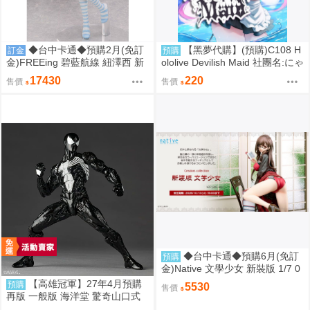
◆台中卡通◆預購2月(免訂
【黑夢代購】(預購)C108 H
訂金
預購
金)FREEing 碧藍航線 紐澤西 新
ololive Devilish Maid 社團名:にゃ
澤西 宿舍計劃Ver. 1/3 0917
ろめのちゅーる 繪師:にゃろめ
17430
220
售價
售價
◆台中卡通◆預購6月(免訂
預購
金)Native 文學少女 新裝版 1/7 0
917
【高雄冠軍】27年4月預購
預購
5530
售價
再版 一般版 海洋堂 驚奇山口式
黑色戰衣蜘蛛人 共生體蜘蛛人 免