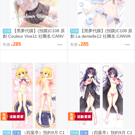
【黑夢代購】(預購)C108 原
【黑夢代購】(預購)C108 原
預購
預購
創 Couleur Vive11 社團名:CANV
創 La dentelle12 社團名:CANVA
AS+GARDEN 繪師:宮坂みゆ
S+GARDEN 繪師:宮坂みゆ
285
285
售價
售價
（四葉亭）預約9月 C1
（四葉亭）預約9月 C1
預購
訂金
預購
訂金