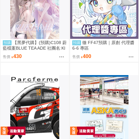
【黑夢代購】(預購)C108 蔚
徹 FF47預購｜原創 代理醬
預購
預購
藍檔案BLUE TEA ADE 社團名:Kl
6-6 專區
ee-on 繪師:Klee-on
430
400
售價
售價