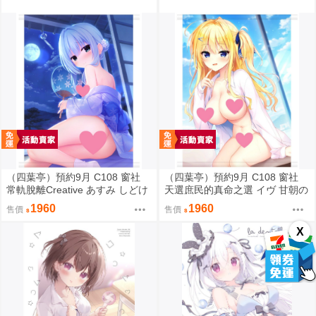
（四葉亭）預約9月 C108 窗社
（四葉亭）預約9月 C108 窗社
常軌脫離Creative あすみ しどけ
天選庶民的真命之選 イヴ 甘朝の
ない浴衣ver B1&B2掛軸 0814
彼シャツver B1&B2掛軸 0814
1960
1960
售價
售價
X