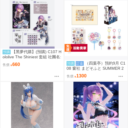
【黑夢代購】(預購) C107 H
預購
ololive The Shiniest 套組 社團名:
にゃろめのちゅーる 繪師:にゃろ
（四葉亭）預約9月 C1
預購
訂金
660
售價
め
08 窗社 まどそふと SUMMER 2
026 精品組 0814
1300
售價