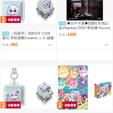
◆台中卡通◆預購5月(免訂
預購
金)Hapitopi DISH 庫洛娜 Kurona
盛情邀請 1/6 1107
（四葉亭）預約9月 C108
預購
1450
售價
窗社 常軌脫離Creative シキ 鍵盤
按鍵造型鑰匙圈 0814
460
售價