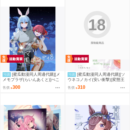
18
限制級商品
[蜜瓜動漫同人周邊代購][メ
[蜜瓜動漫同人周邊代購][ソ
預購
預購
メモプラザ(らいんあくと)]ぺこ
ウネコノカイ(安い衝撃)]変態王
マリ学園パロディ8(Hololive)(同
子と笑わない花嫁。(同人誌)
300
310
售價
售價
人誌)