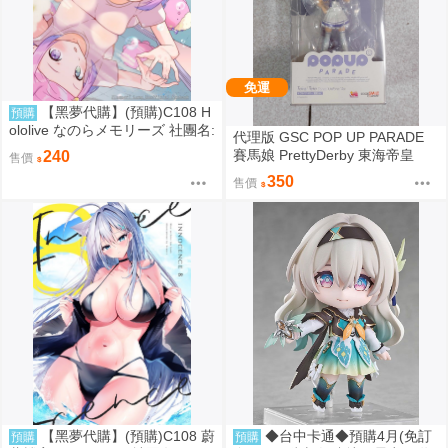
免運
【黑夢代購】(預購)C108 H
預購
ololive なのらメモリーズ 社團名:
代理版 GSC POP UP PARADE
たこあげ日和 繪師:たこあげ
賽馬娘 PrettyDerby 東海帝皇
240
售價
350
售價
【黑夢代購】(預購)C108 蔚
◆台中卡通◆預購4月(免訂
預購
預購