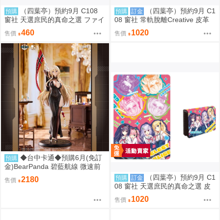
（四葉亭）預約9月 C108
（四葉亭）預約9月 C1
預購
預購
訂金
窗社 天選庶民的真命之選 ファイ
08 窗社 常軌脫離Creative 皮革
ブ 鍵盤按鍵造型鑰匙圈 0814
製名片夾 0814
460
1020
售價
售價
◆台中卡通◆預購6月(免訂
預購
金)BearPanda 碧藍航線 微速前
行 奧德莉亞 俾斯麥 1/6 附特典 1
（四葉亭）預約9月 C1
預購
訂金
2180
售價
107
08 窗社 天選庶民的真命之選 皮
革製名片夾 0814
1020
售價