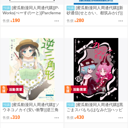
[蜜瓜動漫同人周邊代購][P-
[蜜瓜動漫同人周邊代購][新
預購
預購
Works(ぺーすのーと)]Parcferme
砂通信(せとかい、都筑みかげ)]
Vol.3(同人誌)
近鉄ASKAめぐり 難波・奈良線
190
280
售價
售價
編(同人誌)
[蜜瓜動漫同人周邊代購][ソ
[蜜瓜動漫同人周邊代購][黒
預購
預購
ウネコノカイ(安い衝撃)]逆三角
ごまスパもち(はなみだ)]ハッピ
形(同人誌)
ーエンドできまり(明日方舟)(同
310
430
售價
售價
人誌)