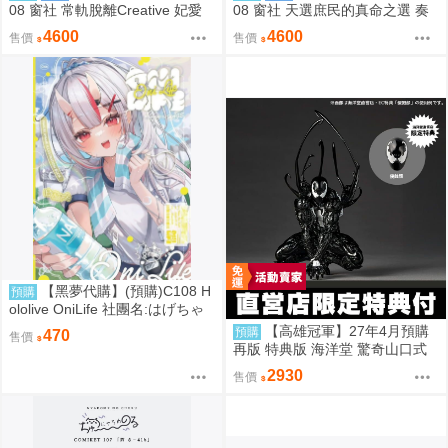
08 窗社 常軌脫離Creative 妃愛
08 窗社 天選庶民的真命之選 奏
抱枕套 0814
命 抱枕套 0814
4600
4600
售價
售價
【黑夢代購】(預購)C108 H
預購
ololive OniLife 社團名:はげちゃ
った 繪師: HAGE
【高雄冠軍】27年4月預購
預購
470
售價
再版 特典版 海洋堂 驚奇山口式
黑色戰衣蜘蛛人 共生體蜘蛛人 免
2930
售價
訂金0928