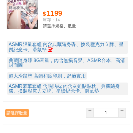
訂單。
※此商品為預購商品，預計於2026年7月底、2026年8月初陸續發
1199
貨，出貨前會提前私訊告知。
庫存：14
※圖片為示意圖僅供參考，顏色可能因為電腦設定而有誤差，請以
請選擇規格、數量
實際為主。
※匯款完不需通知，會於後台自動顯示。
※若有訂單上的問題，請聯絡合作ASMR社團「雪白薄紗」。
ASMR限量套組 內含典藏隨身碟、換裝壓克力立牌、星
Email: purelysilkvoice@gmail.com
鑽紀念卡、滑鼠墊
twitter: https://twitter.com/purelysilkvoice
典藏隨身碟 8G容量，內含無損音聲、ASMR台本、高清
詢問商品
封面圖
超大滑鼠墊 高飽和度印刷，舒適實用
問
73****
2026-06-21 16:04:21
ASMR豪華套組是全部都有嗎？
ASMR豪華套組 含貼貼枕 內含灰妲貼貼枕、典藏隨身
碟、換裝壓克力立牌、星鑽紀念卡、滑鼠墊
答
purelysilk
2026-06-21 22:55:24
是的，豪華套組全部都有喔
請選擇數量
查看全部問題>>