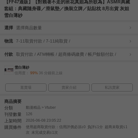
【FF47通販】【對賴著不走的班花真妲為所欲為】ASMR典藏
套組：典藏隨身碟／滑鼠墊／換裝立牌／貼貼枕 8月出貨 灰妲
雪白薄紗
選擇
選擇商品數量
物流
7-11取貨付款 / 7-11純取貨 /
付款
取貨付款 / ATM轉帳 / 超商條碼繳費 / 帳戶餘額付款 /
雪白薄紗
信用度：
99%
36 分鐘前上線
逛賣場
賣家介紹
私訊賣家
商品摘要
分類
動漫精品 > Vtuber
刊登數量
126
上架時間
2026-06-08 23:05:22
購買條件
使用超商取貨付款：信用評價必須≧0 負評≦1分 超商未取貨≦1
次 未完成交易≦1次