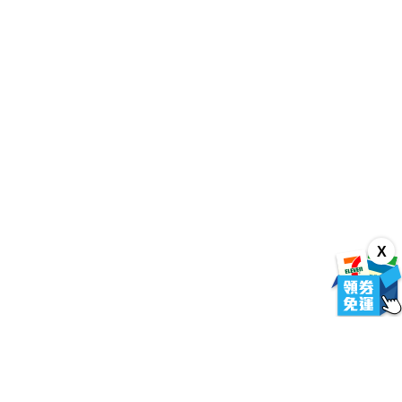
【漢斯模型】1月預約商品 Q-six
【台中金曜】3月 GSC 黏土
預購
戰姬絕唱 XV 瑪麗亞·卡登扎夫娜·
人 OMORI Basil 再販 0904
伊芙 通常版 油光版 1/7 PVC
3980
1280
售價
售價
X