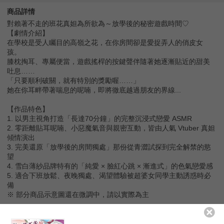
商品詳情
對賴著不走的班花真妲為所欲為～放學後的秘密遊戲時間♡
【劇情介紹】
在學校是受人矚目的高嶺之花，在你房間卻是愛捉弄人的俏皮女
孩。
膝枕掏耳、專屬便當，遊戲搖桿的按鍵聲伴隨著她逐漸貼近的甜美
吐息……
「只要順利破關，就有特別的獎勵喔……」
她在你耳畔帶著喘息的呢喃，即將徹底越過朋友的界線...
【作品特色】
1. 以男主視角打造「長達70分鐘」的完整沉浸式戀愛 ASMR
2. 零距離貼耳呢喃、小惡魔氣音與親密互動，皆由人氣 Vtuber 真妲
傾情演出
3. 完美還原「放學後的房間獨處」那份從青澀試探到完全解禁的慾
望
4. 雪白薄紗品牌特有的「純愛 × 臉紅心跳 × 漸進式」的色氣戀愛感
5. 適合下班放鬆、夜晚獨處、渴望體驗被超婆女同學主動誘惑時必
備
※ 部分商品示意圖還在微調中，請以實際為主
【下單前請先詳閱下方說明】
※下單請注意本賣場不接受隨意取消訂單，要變更內容請善用更改