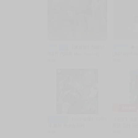
【萬歲屋】預購27
◆
預購
二段
一般預購
年1月 代理版 Max Factory
(免訂金)PUR
MF figma 靈馬托雷特 艾爾登
售價
31708888
前詩帆 秘密遊戲V
售價
5650
法環 免訂金 0622
【台中金曜】27年1
【生文】全新現
二段式預購
月 壽屋 美少女系列
景品 公仔 
BISHOUJO ReMIX 初音未來
售價
3380
Puchieet
售價
180