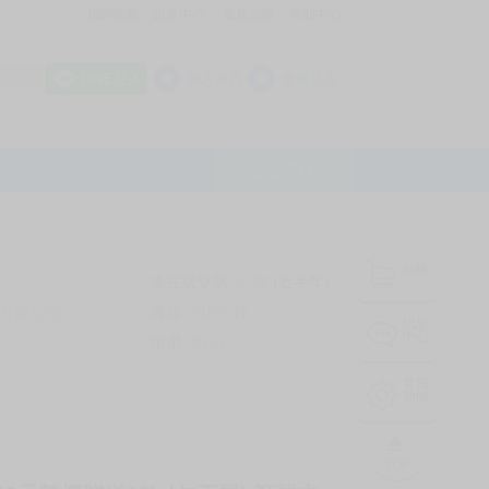
我的拍賣
訊息中心
最新公告
幫助中心
│
│
│
8 OFF
加入會員
會員登入
LINE登入
平台說明Q&A
結帳
未完成交易
0
次 (近半年)
商品
7107
件
有限公司
❔
訊息
中心
信用
99
%
常用
功能
TOP