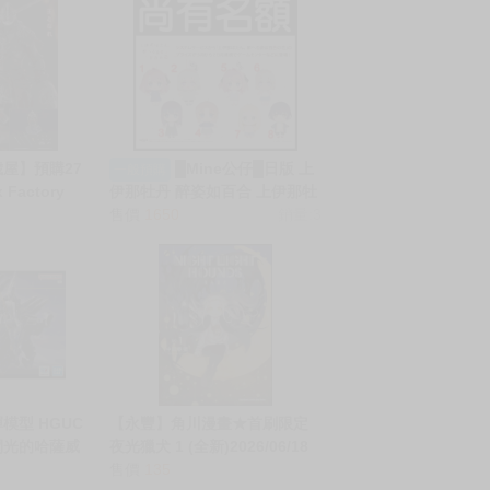
屋】預購27
█Mine公仔█日版 上
一般預購
Factory
伊那牡丹 醉姿如百合 上伊那牡
狼戰鬼 艾爾登法
丹 礪波伊吹 郡上奏 遊佐茜 北
售價
1650
銷量:3
22
杜八重花 張景嵐 娃娃 布偶 玩
偶
模型 HGUC
【永豐】角川漫畫★首刷限定
 閃光的哈薩威
夜光獵犬 1 (全新)2026/06/18
30
售價
135