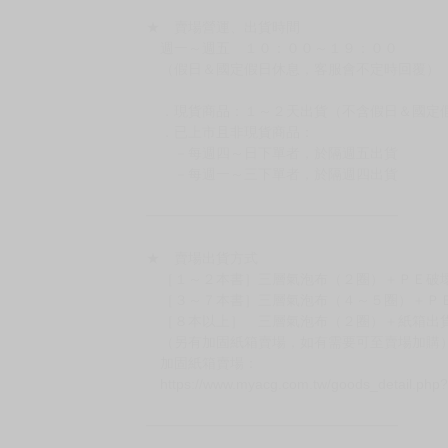
★ 賣場營運、出貨時間
週一～週五 １０：００～１９：００
（假日＆國定假日休息，客服會不定時回覆）
．現貨商品：１～２天出貨（不含假日＆國定
．已上市且非現貨商品：
－每週四～日下單者，於隔週五出貨
－每週一～三下單者，於隔週四出貨
━━━━━━━━━━━━━━━━━━
★ 賣場出貨方式
［１～２本書］三層氣泡布（２圈）＋ＰＥ破
［３～７本書］三層氣泡布（４～５圈）＋Ｐ
［８本以上］ 三層氣泡布（２圈）＋紙箱出
（另有加固紙箱賣場，如有需要可至賣場加購
加固紙箱賣場：
https://www.myacg.com.tw/goods_detail.php
━━━━━━━━━━━━━━━━━━