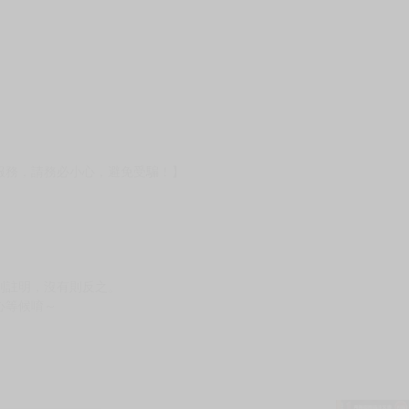
服務，請務必小心，避免受騙！】
別註明，沒有則反之。
心等候唷～