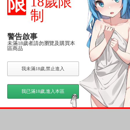
限
18歲限
品為主。
反應，逾期不受理。
制
反應，將直接加入黑名單，還請下單後準時取貨。
警告啟事
意。
未滿18歲者請勿瀏覽及購買本
，以保障買賣家雙方權益。
區商品
訂金，訂金將以專屬訂金賣場方式收取，
我未滿18歲,禁止進入
認收貨後，訂金賣場將由大廚取消，
，請慎重下單。
商品為準，可能有色差。
我已滿18歲,進入本區
台灣到貨時間，發售及到貨時間依廠商實際出貨為準，
請諒解。