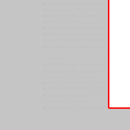
◆預購商品皆無現貨，商品圖為示意圖，請以實
◆商品如有缺件、瑕疵，請務必取貨3日內留言
◆書籍拆封無法更換及退貨(內頁印刷瑕疵例外)
書籍有問題請不要拆封，請私訊大廚協助。
◆逾期未取且訂單取消後三個工作天內未有任何
◆書籍贈品&上市日、依出版社最終公布為主。
有時會上市前更改贈品內容或延後出版，還請注
◆網路購物取貨後開箱時建議全程錄影拍照存證
［日本精品］
◆日本精品單筆滿NT$4,000須先支付 10% 
待買家收到訂單商品，確認品項數量無誤，並確
訂金金額將退回至買動漫錢包。
◆日本精品為受注代購性質，結單後恕無法取消
◆日本精品圖像僅供參考，設計及式樣請以實際
◆日本精品的標題月份是日本上市時間，不等於
約發售後1個月-2個月抵台。
◆如遇缺貨或砍單，將另行通知並取消訂單，敬
━━━━━━━━━━━━━━━━━━