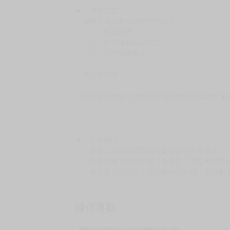
★ 聯繫方式
如對賣場或商品有任何問題可：
（１）私訊留言
（２）於賣場商品頁留言
（３）訂單回覆留言
以上皆可唷～
【買動漫提醒您：我們沒有電話聯繫與電話客服
━━━━━━━━━━━━━━━━━━
★ 其他說明
．實際上市到貨時間依出版社最終公布為主。
．商品如有【現貨】或【免運】，賣場都會特
．每位客人的訂單大廚都會用心對待，還請耐
猜你喜歡