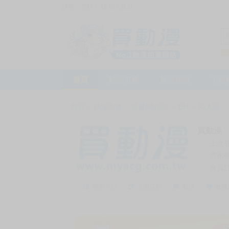
訪客，您好！
或
加入會員
首頁
動漫市集
新品預購
下殺
首頁
>
動漫市集
>
漫畫/輕小說
>
18+
>
同人誌
買動漫
上次
賣家
會員
賣家介紹
去逛店鋪
私訊
收藏