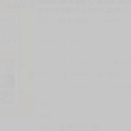
滿額贈活動-雙層壓克力鑰匙圈 滿100
須含(6月預購7月上市)同人誌1本
(
NT$
9999
商品價格
元
詢問商品
商品規格
款式
ぷぅのぷぅぷぅぷぅ
朝
商品項目
神毛物由宇
藤崎ひかり
一ノ瀬ランド
N7747 & 
刊登數量
1
銷售總數
0
付款方式