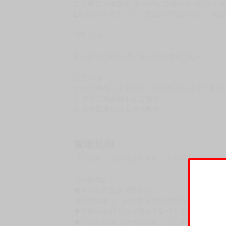
雙層壓克力鑰匙圈 滿1000元隨機贈送1款 共10款
EX:滿1000元送一款，買2000元送2000款，滿
活動辦法：
即日起~2026年5月29日~2026年6月30日
注意事項：
1. 款式隨機，恕不挑款，蝦皮賣場以外均可累贈
2. 滿額訂單金額不包含運費。
3. 蝦皮因系統設置無法累贈。
賣場規則
【下標前，請詳閱以下事項，完全同意才請下標
［一般商品］
◆有任何問題請聯繫客服。
用評價溝通者，日後將不再提供購書服務，請另
◆預購商品的出貨時間依出版社供貨情形會有所
◆不同月份商品可一起結帳，等訂單內所有商品