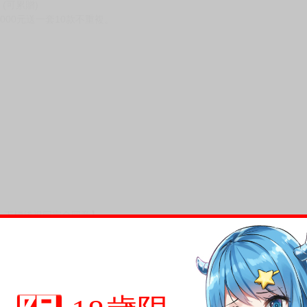
 (可累贈)
10000元送一套10款不重複。
。
，下標後視同完全同意】
尋其他店家，謝謝。
變動，一旦收到就會盡快寄出。
到齊後一起發貨。