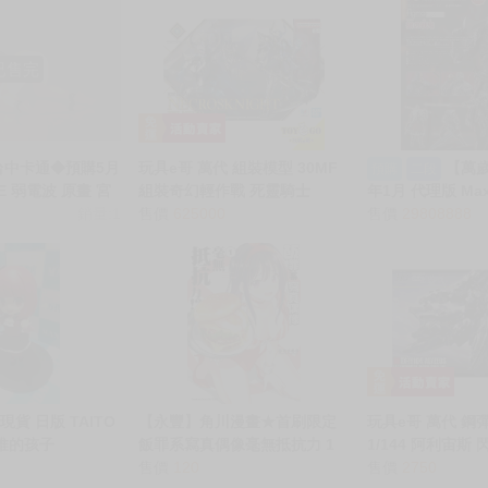
已售完
台中卡通◆預購5月
玩具e哥 萬代 組裝模型 30MF
【萬歲
預購
二段
E 弱電波 原畫 宮
組裝奇幻輕作戰 死靈騎士
年1月 代理版 Max 
er 1/6 0716
銷量:1
72521
售價
625000
MF figma 白
售價
29808888
環 再販 免訂金 06
貨 日版 TAITO
【永豐】角川漫畫★首刷限定
玩具e哥 萬代 鋼彈
我推的孩子
飯罪系寫真偶像毫無抵抗力 1
1/144 阿利宙斯
e Q版公仔 有馬佳奈
(全新)2026/06/11
售價
120
喀耳刻的魔女 720
售價
2750