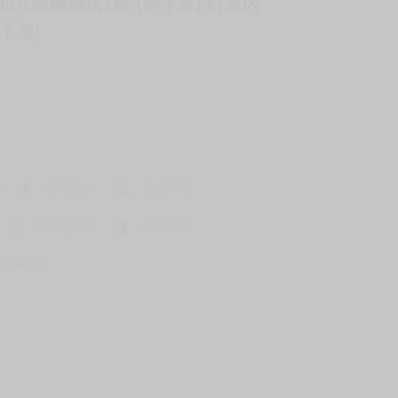
0元隨機贈送1款 (勿下單) 訂單內
已下架)
凪
かろちー
たくのみ
関谷あさみ
のりパチ
MASKDO