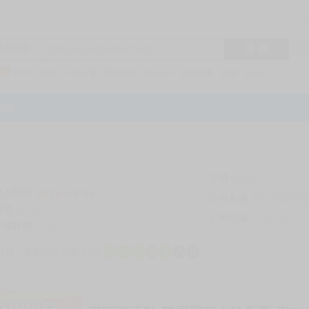
搜 尋
R1
商品標題
KSP
FF47
子午計畫
家庭教師
hololive
蔚藍檔案
鳴潮
Vspo
特集
評價
69295
登入時間
2026-08-06
公司名稱
買對動漫股份
帳號
bookstore
公司統編
24553282
註冊時間
2014-09-29
店鋪
服務時間: 10點-19點
一
二
三
四
五
六
日