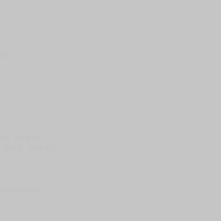
假日）
壞袋（快遞袋）
Ｅ破壞袋（快遞袋）
貨
）
?gid=3104440