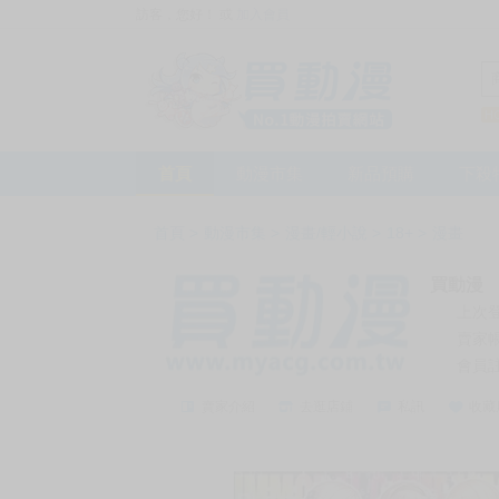
訪客，您好！
或
加入會員
首頁
動漫市集
新品預購
下殺
首頁
>
動漫市集
>
漫畫/輕小說
>
18+
>
漫畫
買動漫
上次
賣家
會員
賣家介紹
去逛店鋪
私訊
收藏