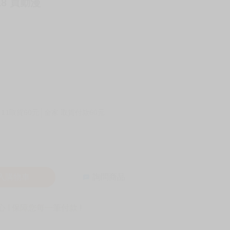
8 買動漫
-11取貨60元
全家 取貨付款60元
入購物車
詢問商品
! 保障您每一筆付款 !