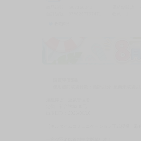
商品編號
G07160242
累積點閱數
自訂編號
9786267797471
收藏
1
收藏商品
加價購
( 共
1
件商品 )
(加購品) 買動漫★《$15元-
-
+