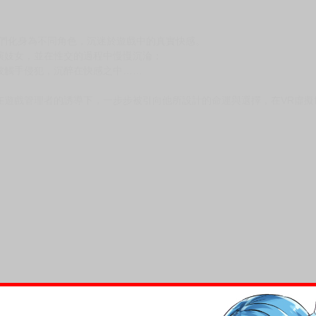
次 未完成交易≦1次 （近半年）
拉頁+黑白208P無修正成人漫畫】
女們化身為不同角色，沉迷於遊戲中的真實快感。
演妓女，並在性交的過程中慢慢沉淪；
被觸手侵犯，沉醉在快感之中……
在遊戲管理者的誘導下，一步步被引向他所設計的命運與選擇，在VR虛擬