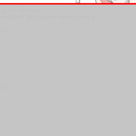
反應，將直接加入黑名單，還請下單後準時取貨。
意。
，以保障買賣家雙方權益。
訂金，訂金將以專屬訂金賣場方式收取，
認收貨後，訂金賣場將由大廚取消，
，請慎重下單。
商品為準，可能有色差。
台灣到貨時間，發售及到貨時間依廠商實際出貨為準，
請諒解。