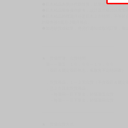
書籍有問題請不要拆封，請私訊大廚協助。
◆逾期未取且訂單取消後三個工作天內未有任何
◆書籍贈品&上市日、依出版社最終公布為主。
有時會上市前更改贈品內容或延後出版，還請注
◆網路購物取貨後開箱時建議全程錄影拍照存證
［日本精品］
◆日本精品單筆滿NT$4,000須先支付 10% 
待買家收到訂單商品，確認品項數量無誤，並確
訂金金額將退回至買動漫錢包。
◆日本精品為受注代購性質，結單後恕無法取消
◆日本精品圖像僅供參考，設計及式樣請以實際
◆日本精品的標題月份是日本上市時間，不等於
約發售後1個月-2個月抵台。
◆如遇缺貨或砍單，將另行通知並取消訂單，敬
━━━━━━━━━━━━━━━━━━
★ 賣場營運、出貨時間
週一～週五 １０：００～１９：００