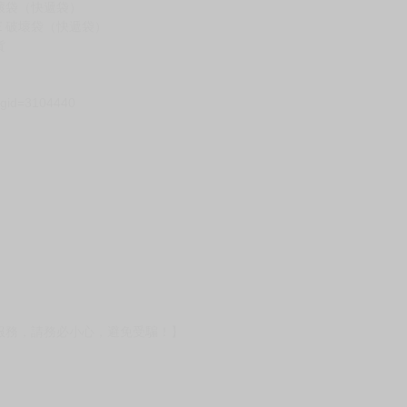
假日）
壞袋（快遞袋）
Ｅ破壞袋（快遞袋）
貨
）
?gid=3104440