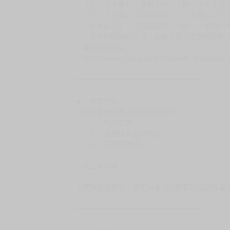
（假日＆國定假日休息，客服會不定時回覆）
．現貨商品：１～２天出貨（不含假日＆國定
．已上市且非現貨商品：
－每週四～日下單者，於隔週五出貨
－每週一～三下單者，於隔週四出貨
━━━━━━━━━━━━━━━━━━
★ 賣場出貨方式
［１～２本書］三層氣泡布（２圈）＋ＰＥ破
［３～７本書］三層氣泡布（４～５圈）＋Ｐ
［８本以上］ 三層氣泡布（２圈）＋紙箱出
（另有加固紙箱賣場，如有需要可至賣場加購
加固紙箱賣場：
https://www.myacg.com.tw/goods_detail.php
━━━━━━━━━━━━━━━━━━
★ 聯繫方式
如對賣場或商品有任何問題可：
（１）私訊留言