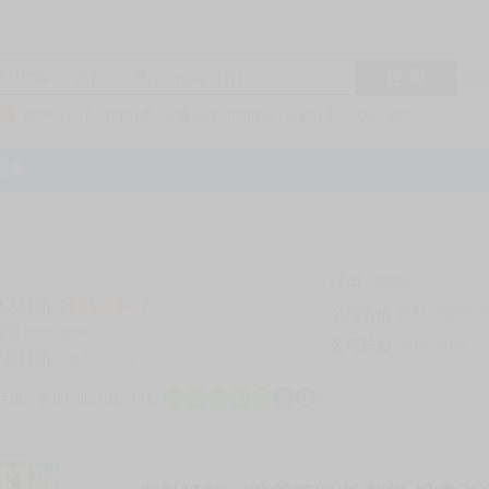
搜 尋
R1
商品標題
KSP
FF47
子午計畫
家庭教師
hololive
蔚藍檔案
鳴潮
Vspo
特集
評價
69295
登入時間
2026-08-07
公司名稱
買對動漫股份
帳號
bookstore
公司統編
24553282
註冊時間
2014-09-29
店鋪
服務時間: 10點-19點
一
二
三
四
五
六
日