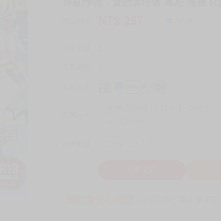
淫亂悖德．遊戲管理者 暮想 漫畫 R1
NT$
297
商品價格
元
詢問商品
刊登數量
1
銷售總數
1
付款方式
宅配/快遞100元
7-11取貨付款60元
7
取貨方式
全家 取貨60元
-
+
購買數量
件
立即購買
加
買動漫安心保證
款項由銀行委託管才安心 