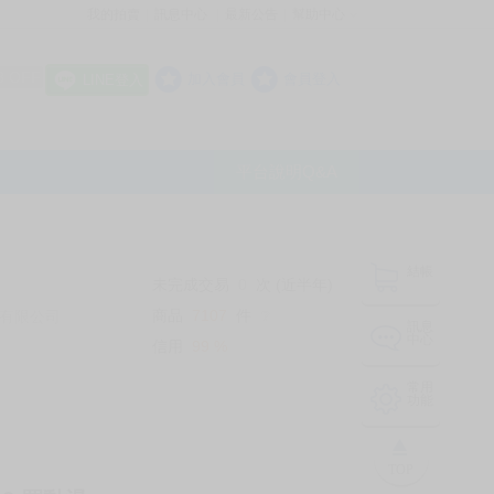
我的拍賣
訊息中心
最新公告
幫助中心
│
│
│
8 OFF
加入會員
會員登入
LINE登入
平台說明Q&A
結帳
未完成交易
0
次 (近半年)
商品
7107
件
有限公司
❔
訊息
中心
信用
99
%
常用
功能
TOP