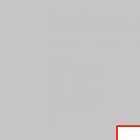
購買評價限制
使用超商取貨付款：負評≦1分 超商未取貨≦1
淫亂悖德．遊戲管理者
定價：新台幣$330元
出版日期：2026/06/10
【キルタイムコミュニケーション正式授權 彩色
一宮夕羽老師首部中文版單行本！
精靈公主、魅魔、修女……
在這個會對現實世界產生影響的VR遊戲中，少
原本性格內向的女高中生，被迫在遊戲世界中扮
化身為女戰士的青梅竹馬，則在與怪物的戰鬥中
與虛擬角色相互連結，不同風格的發情少女們，
【收錄內容】
淫亂悖德．遊戲管理者 第一話
淫亂悖德．遊戲管理者 第二話