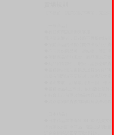
淫亂悖德．遊戲管理者 第三話 上篇
淫亂悖德．遊戲管理者 第三話 下篇
淫亂悖德．遊戲管理者 第四話
淫亂悖德．遊戲管理者 第五話
淫亂悖德．遊戲管理者 最終話
發情開關～梅野詩織的情況～
我變成♀︎（女人）了
附身少女
賣場規則
【下標前，請詳閱以下事項，完全同意才請下標
［一般商品］
◆有任何問題請聯繫客服。
用評價溝通者，日後將不再提供購書服務，請另
◆預購商品的出貨時間依出版社供貨情形會有所
◆不同月份商品可一起結帳，等訂單內所有商品
◆預購商品皆無現貨，商品圖為示意圖，請以實
◆商品如有缺件、瑕疵，請務必取貨3日內留言
◆書籍拆封無法更換及退貨(內頁印刷瑕疵例外)