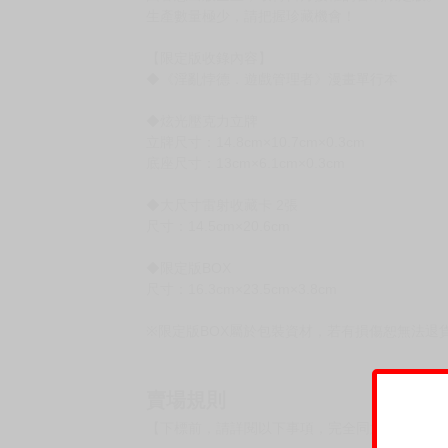
生產數量極少，請把握珍藏機會！
【限定版收錄內容】
◆《淫亂悖德．遊戲管理者》漫畫單行本
◆炫光壓克力立牌
立牌尺寸：14.8cm×10.7cm×0.3cm
底座尺寸：13cm×6.1cm×0.3cm
◆大尺寸雷射收藏卡 2張
尺寸：14.5cm×20.6cm
◆限定版BOX
尺寸：16.3cm×23.5cm×3.8cm
※限定版BOX屬於包裝資材，若有損傷恕無法退
賣場規則
【下標前，請詳閱以下事項，完全同意才請下標