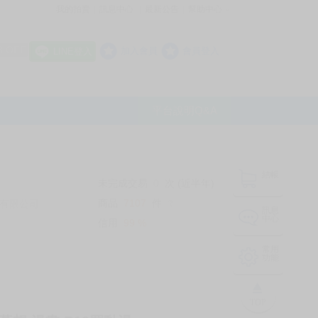
我的拍賣
訊息中心
最新公告
幫助中心
│
│
│
8 OFF
加入會員
會員登入
LINE登入
平台說明Q&A
結帳
未完成交易
0
次 (近半年)
商品
7107
件
有限公司
❔
訊息
中心
信用
99
%
常用
功能
TOP