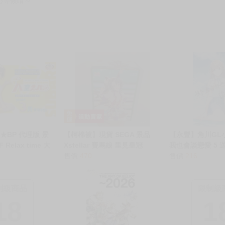
心等候唷～
★BP 代理版 景
【柯棉被】現貨 SEGA 景品
【永豐】角川GL
IF Relax time 大
Xstellar 賽馬娘 里見皇冠
我也會談戀愛 5 送
STARTING FUTURE
售價
470
出版2026/06/24
售價
216
制級商品
限制級
18
1