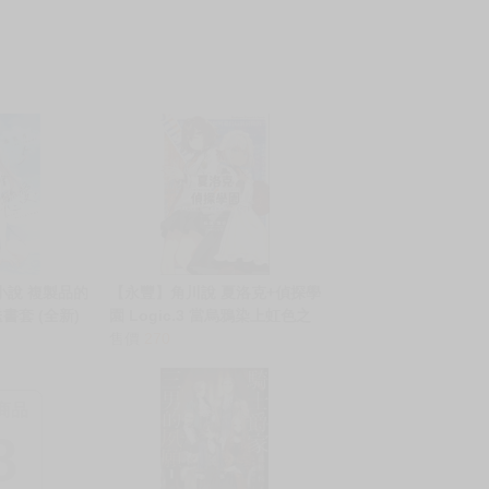
小說 複製品的
【永豐】角川說 夏洛克+偵探學
書套 (全新)
園 Logic.3 當烏鴉染上虹色之
時 (全新)送書套出
售價
270
版:2026/06/10
商品
8