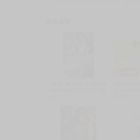
．每位客人的訂單大廚都會用心對待，還請耐
猜你喜歡
【永豐】角川小說 最強廢渣皇
★萊盛小拳王
子暗中活躍於帝位之爭 8 佯裝
品 Hololive 
無能的SS級皇子背地支配王位
售價
216
空昴
售價
450
繼承戰 送書套(全新) 出版：
2026/06/24
限