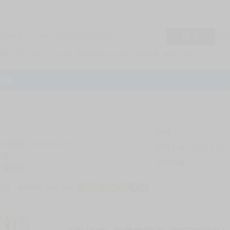
搜 尋
R1
商品標題
KSP
FF47
子午計畫
家庭教師
hololive
蔚藍檔案
鳴潮
Vspo
特集
評價
69295
登入時間
2026-08-07
公司名稱
買對動漫股份
帳號
bookstore
公司統編
24553282
註冊時間
2014-09-29
店鋪
服務時間: 10點-19點
一
二
三
四
五
六
日