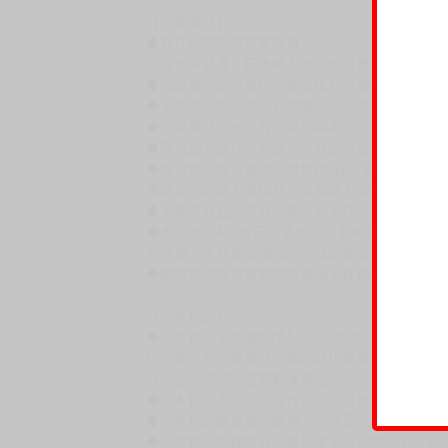
［一般商品］
◆有任何問題請聯繫客服。
用評價溝通者，日後將不再提供購書服務，請另
◆預購商品的出貨時間依出版社供貨情形會有所
◆不同月份商品可一起結帳，等訂單內所有商品
◆預購商品皆無現貨，商品圖為示意圖，請以實
◆商品如有缺件、瑕疵，請務必取貨3日內留言
◆書籍拆封無法更換及退貨(內頁印刷瑕疵例外)
書籍有問題請不要拆封，請私訊大廚協助。
◆逾期未取且訂單取消後三個工作天內未有任何
◆書籍贈品&上市日、依出版社最終公布為主。
有時會上市前更改贈品內容或延後出版，還請注
◆網路購物取貨後開箱時建議全程錄影拍照存證
［日本精品］
◆日本精品單筆滿NT$4,000須先支付 10% 
待買家收到訂單商品，確認品項數量無誤，並確
訂金金額將退回至買動漫錢包。
◆日本精品為受注代購性質，結單後恕無法取消
◆日本精品圖像僅供參考，設計及式樣請以實際
◆日本精品的標題月份是日本上市時間，不等於