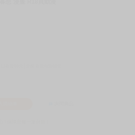
暮想 漫畫 R18買動漫
-11取貨60元
全家 取貨付款60元
入購物車
詢問商品
! 保障您每一筆付款 !