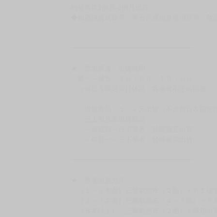
約發售後1個月-2個月抵台。
◆如遇缺貨或砍單，將另行通知並取消訂單，敬
━━━━━━━━━━━━━━━━━━
★ 賣場營運、出貨時間
週一～週五 １０：００～１９：００
（假日＆國定假日休息，客服會不定時回覆）
．現貨商品：１～２天出貨（不含假日＆國定
．已上市且非現貨商品：
－每週四～日下單者，於隔週五出貨
－每週一～三下單者，於隔週四出貨
━━━━━━━━━━━━━━━━━━
★ 賣場出貨方式
［１～２本書］三層氣泡布（２圈）＋ＰＥ破
［３～７本書］三層氣泡布（４～５圈）＋Ｐ
［８本以上］ 三層氣泡布（２圈）＋紙箱出