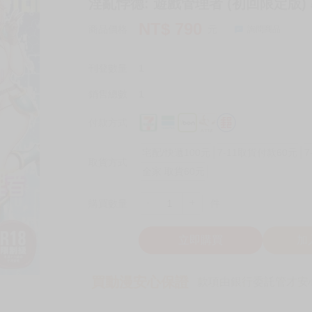
淫亂悖德: 遊戲管理者 (初回限定版) 
NT$
790
商品價格
元
詢問商品
刊登數量
1
銷售總數
1
付款方式
宅配/快遞100元
7-11取貨付款60元
7
取貨方式
全家 取貨60元
-
+
購買數量
件
立即購買
加
買動漫安心保證
款項由銀行委託管才安心 