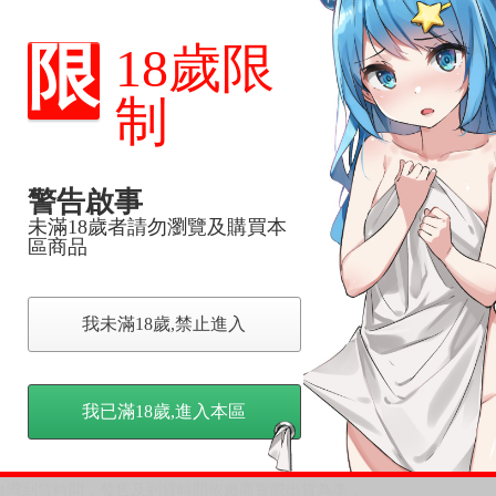
限
18歲限
尋其他店家，謝謝。
變動，一旦收到就會盡快寄出。
制
到齊後一起發貨。
品為主。
反應，逾期不受理。
警告啟事
未滿18歲者請勿瀏覽及購買本
反應，將直接加入黑名單，還請下單後準時取貨。
區商品
意。
，以保障買賣家雙方權益。
我未滿18歲,禁止進入
訂金，訂金將以專屬訂金賣場方式收取，
認收貨後，訂金賣場將由大廚取消，
我已滿18歲,進入本區
，請慎重下單。
商品為準，可能有色差。
台灣到貨時間，發售及到貨時間依廠商實際出貨為準，