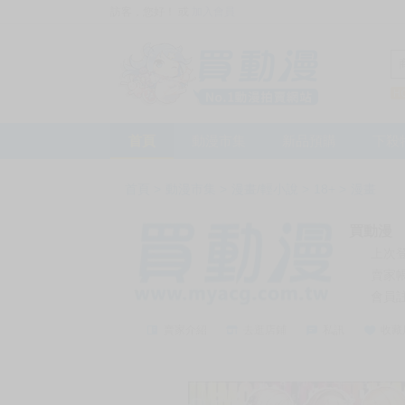
訪客，您好！
或
加入會員
首頁
動漫市集
新品預購
下殺
首頁
>
動漫市集
>
漫畫/輕小說
>
18+
>
漫畫
買動漫
上次
賣家
會員
賣家介紹
去逛店鋪
私訊
收藏