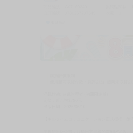
商品編號
G07160240
累積點閱數
自訂編號
9786267797549
收藏
0
收藏商品
購買評價限制
使用超商取貨付款：負評≦1分 超商未取貨≦1
淫亂悖德: 遊戲管理者 (初回限定版)
定價：新台幣$790元
出版日期：2026/06/10
【キルタイムコミュニケーション正式授權 附
由暮想出版企畫，取得日方授權的首刷限定版。