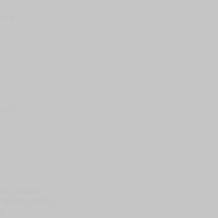
請諒解。
假日）
壞袋（快遞袋）
Ｅ破壞袋（快遞袋）
貨