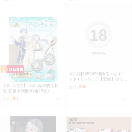
(同人誌)
會場數量新刊「VSISTERS 6 (隨
機簽名本)」
18
限制級商品
同人誌[3657926][ゆるっとポケ
ット (ウンツエ)]【套組】ゆるっ
とポケット「非モテの僕にこん
全新【現貨】EAKI 葬送的芙莉
960
售價
な誘い断れるはずがない」セッ
蓮-彩窗系列徽章(全18款)
ト (原創)
90
售價