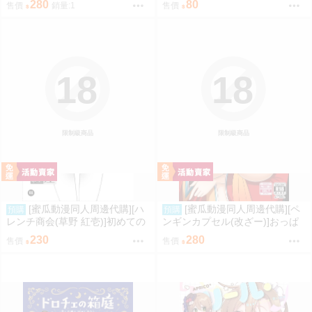
280
80
售價
銷量:1
售價
18
18
限制級商品
限制級商品
[蜜瓜動漫同人周邊代購][ハ
[蜜瓜動漫同人周邊代購][ペ
預購
預購
レンチ商会(草野 紅壱)]初めての
ンギンカプセル(改ざー)]おっぱ
彼女、初めての彼氏。4.5(同人
いで挟まれる幸せを指揮官様に
230
280
售價
售價
誌)
(碧藍航線)(同人誌)