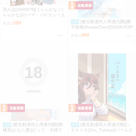
同人誌[2660979][うららかな (う
ららかな)]ローマ・バチカン一人
旅行記 前編 (其他)
[蜜瓜動漫同人周邊代購][椰
預購
590
售價
子猫屋(RumieChen)]SODA POP!
(學園偶像大師)(同人誌)
490
售價
18
限制級商品
[蜜瓜動漫同人周邊代購][柑
[蜜瓜動漫同人周邊代購][シ
預購
預購
橘系(ひなた夏)]だって、夫婦で
オスイカ(Oro_Tukasa)]パールさ
すから(無職轉生)(同人誌)
ん道中記(賽馬娘)(同人誌)