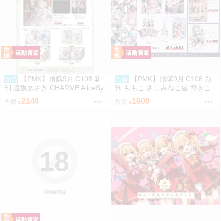
【PMK】預購9月 C108 新
【PMK】預購9月 C108 新
預購
預購
刊 遠坂あさぎ CHARME AliceSy
刊 ももこ さしみねこ屋 博衣こ
ndrome* 藍沢エマ VSPO
より 銀城サイネ Hololive VSPO
2140
1600
售價
售價
18
限制級商品