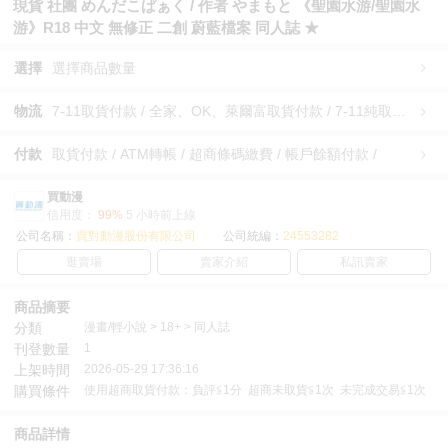
現貨 社團 めんだこぱぁく / 作者 やまもと 《聖園水游/聖園水
游》R18 中文 無修正 二創 蔚藍檔案 同人誌 ★
選擇
選擇商品數量
物流
7-11取貨付款 / 全家、OK、萊爾富取貨付款 / 7-11純取貨 / 全家、OK、萊爾富純取貨 / 宅配/快遞 /
付款
取貨付款 / ATM轉帳 / 超商條碼繳費 / 帳戶餘額付款 /
買動漫
信用度：
99%
5 小時前上線
公司名稱：
買對動漫股份有限公司
公司統編：
24553282
逛賣場
賣家介紹
私訊賣家
商品摘要
分類
漫畫/輕小說 > 18+ > 同人誌
刊登數量
1
上架時間
2026-05-29 17:36:16
購買條件
使用超商取貨付款：負評≦1分 超商未取貨≦1次 未完成交易≦1次
商品詳情