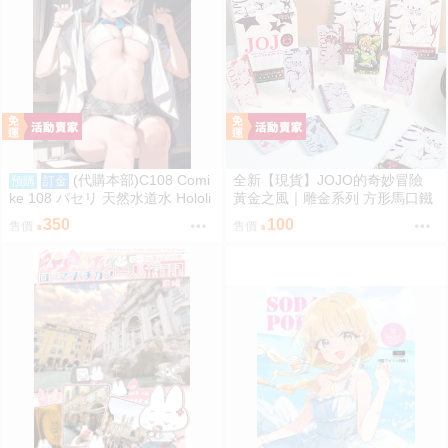
(代購本部)C108 Comi
全新【現貨】JOJO的奇妙冒險
預購
訂金
ke 108 パセリ 天然水道水 Hololi
黃金之風｜雕金系列 方形馬口鐵
ve 6期生 HoloX 沙花叉クロヱ 沙
徽章盲盒(全16款)
350
100
售價
售價
花叉庫洛艾 沙花叉克蘿耶 雨海ル
カ C108數量限定新刊『TennenS
uidousui27(隨機簽名本)』