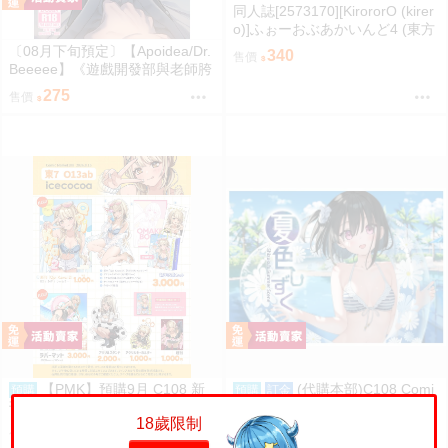
同人誌[2573170][KirororO (kirer
o)]ふぉーおぶあかいんど4 (東方
Project )
〔08月下旬預定〕【Apoidea/Dr.
340
售價
Beeeee】《遊戲開發部與老師胯
下的又大又貴的閃耀器械》B5/40
275
售價
P黑白內頁/繁體中文/無修正⬢黑
市兔－蜂巢 (parody:蔚藍檔案 Bl
ue Archive ブルーアーカイブ ブ
ルアカ) FF47
【PMK】預購9月 C108 新
(代購本部)C108 Comi
預購
預購
訂金
刊 七瀬ここあ icecocoa 神成き
ke 108 カントク 5年目の放課後
18歲限制
ゅぴ VSPO
C108數量限定新刊「夏色しずく
1430
250
售價
售價
う (隨機簽名本)」8.15發售預定