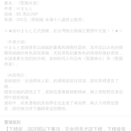
書名：《聖園水游》
作者：やまもと
規格：B5 黑白28P
售價：200元（限制級 未滿十八歲禁止購買）
☆★由やまもと正式授權，在台灣推出無修正繁體中文版！！★☆
〈作者介紹〉
やまもと老師擅長以細膩的畫風和挑戰性題材。其作品以出色的構
圖與細緻的角色表現著稱，尤其擅長刻畫角色的情感和微妙表情，
令讀者產生強烈的共鳴。老師的同人作品有《聖園奉仕》和《聖園
拘束》。
〈內容簡介〉
老師接到「泳池裡有人影」的通報後前往現場，卻在那裡遇見了
她…
隨後在她的誘惑之下，老師也逐漸被撩動情緒，兩人便順勢在淋浴
間中親密相擁。
過程中，前來通報的其他學生也走進了淋浴間，兩人只得壓低聲
音，卻仍無法停下繼續著這段關係。
賣場規則