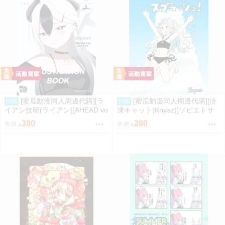
[蜜瓜動漫同人周邊代購][ラ
[蜜瓜動漫同人周邊代購][冷
預購
預購
イアン技研(ライアン)]AHEAD vo
凍キャット(Knyaz)]ソビエトサ
l.1(蔚藍檔案)(同人誌)
マースプラッシュ!(艦隊收藏)(同
380
280
售價
售價
人誌)