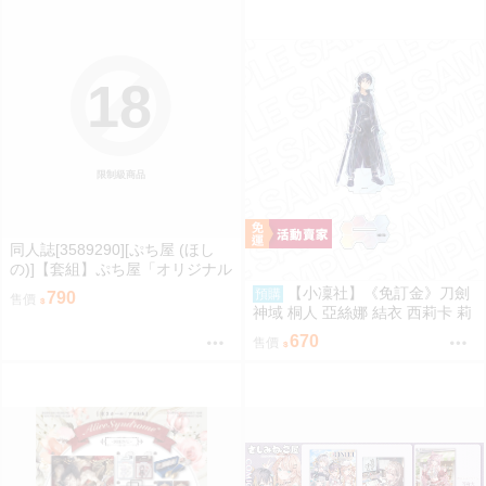
18
限制級商品
同人誌[3589290][ぷち屋 (ほし
の)]【套組】ぷち屋「オリジナル
本」セット (偽娘)
【小凜社】《免訂金》刀劍
預購
790
售價
神域 桐人 亞絲娜 結衣 西莉卡 莉
茲貝特 crayon painting ver. 壓克
670
售價
力立牌