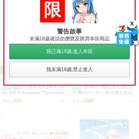
限
X
18
警告啟事
未滿18歲者請勿瀏覽及購買本區商品
我已滿18歲,進入本區
限制級商品
我未滿18歲,禁止進入
(代購本部)C108 Comi
【PMK】預購9月 C108 新
預購
訂金
預購
ke 108 T1kosewad T1kosewad~
刊 東のペンギン 裕 白波らむね
~ 蔚藍檔案 C108數量限定新刊
VSPO
250
1000
售價
售價
「二人ならいいでしょう (隨機簽
名本)」8.16發售預定