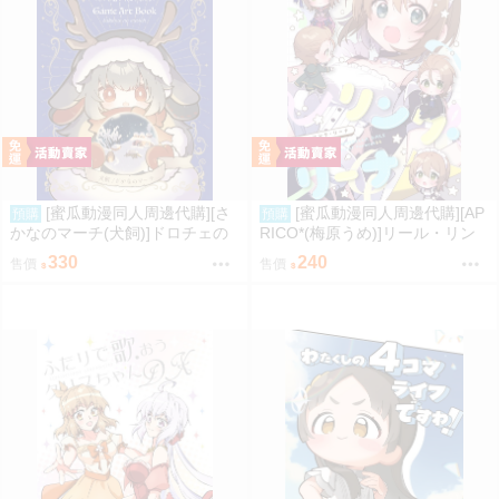
[蜜瓜動漫同人周邊代購][さ
[蜜瓜動漫同人周邊代購][AP
預購
預購
かなのマーチ(犬飼)]ドロチェの
RICO*(梅原うめ)]リール・リン
箱庭-冬とお酒とそれからわたし-
ク・リーナ(偶像大師)(同人誌)
330
240
售價
售價
(同人誌)