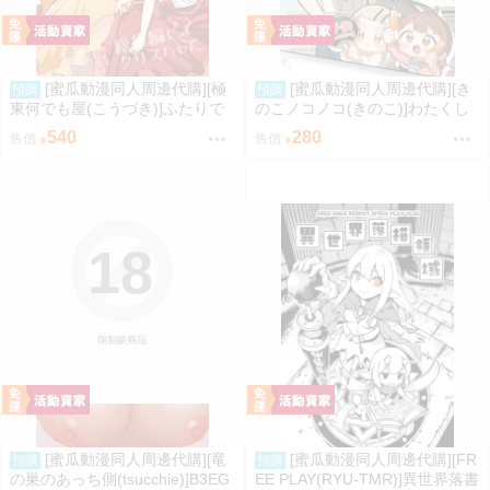
[蜜瓜動漫同人周邊代購][極
[蜜瓜動漫同人周邊代購][き
預購
預購
東何でも屋(こうづき)]ふたりで
のこノコノコ(きのこ)]わたくし
歌おうクリスちゃんDX 総集編
の4コマライフですわ!【特典
540
280
售價
售價
だよクリスちゃん2(戰姬絕唱)(同
付】(學園偶像大師)(同人誌)
人誌)
18
限制級商品
[蜜瓜動漫同人周邊代購][竜
[蜜瓜動漫同人周邊代購][FR
預購
預購
の巣のあっち側(tsucchie)]B3EG
EE PLAY(RYU-TMR)]異世界落書