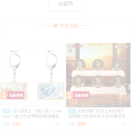
去提問
猜您喜歡
【小凜社】《免訂金》Love
全新預購【9月上旬到貨】
預購
預購
Live！蓮之空女學院校園偶像俱
假面騎士55周年紀念系列徽章盲
樂部 雙面鑰匙圈吊飾
盒(全6款)
330
800
售價
售價