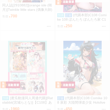
同人誌[2910882][orange isle (咲
月)]Twinkle little stars (偶像大師)
(代購本部)C108 Comi
預購
訂金
700
售價
ke 108 ぽんたろ ぽんたろ家 C1
08數量限定新刊「あねぬま。～
250
售價
清楚なお義姉さんは僕を優しく
蹂躙する～」 8.16發售預定
[蜜瓜動漫同人周邊代購][Rat
(代購本部)C108 Comike 10
預購
訂金
olabbit(宮城らとな)]【C108】あ
8 泉彩 大陸間弾道少女 Hololive
ずいろ新刊10点セット(Hololive)
Gamers 大神ミオ 大神澪 C108
1960
450
售價
售價