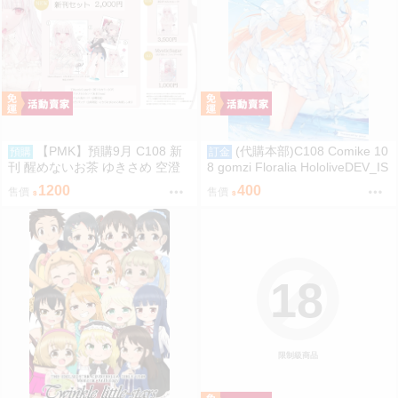
【PMK】預購9月 C108 新
(代購本部)C108 Comike 10
預購
訂金
刊 醒めないお茶 ゆきさめ 空澄
8 gomzi Floralia HololiveDEV_IS
セナ VSPO
ReGLOSS 音乃瀬奏 C108會場數
1200
400
售價
售價
量新刊「Twinkle Note (隨機簽名
本)」
18
限制級商品