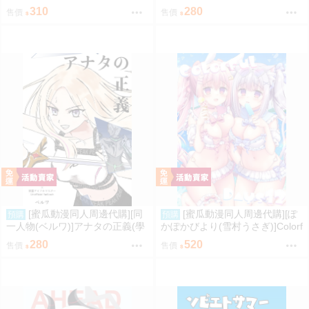
(同人誌)
領域(同人誌)
310
280
售價
售價
[蜜瓜動漫同人周邊代購][同
[蜜瓜動漫同人周邊代購][ぽ
預購
預購
一人物(ベルワ)]アナタの正義(學
かぽかびより(雪村うさぎ)]Colorf
園偶像大師)(同人誌)
ul Days12【特典付】(同人誌)
280
520
售價
售價