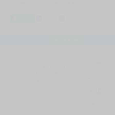
我的拍賣
訊息中心
最新公告
幫助中心
│
│
│
8 OFF
加入會員
會員登入
LINE登入
平台說明Q&A
結帳
未完成交易
0
次 (近半年)
商品
1023
件
❔
訊息
中心
信用
99
%
常用
功能
TOP