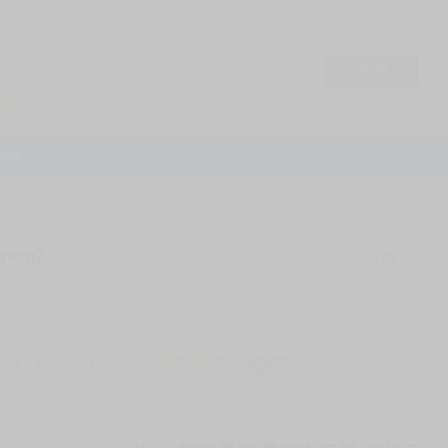
搜 尋
R1
商品標題
KSP
FF47
子午計畫
家庭教師
hololive
蔚藍檔案
鳴潮
Vspo
特集
acg2
評價
76171
登入時間
2026-08-08
帳號
myacg2
註冊時間
2014-12-10
店鋪
服務時間: 10點-19點
一
二
三
四
五
六
日