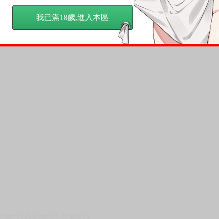
我已滿18歲,進入本區
》
seller=8325&market_id=20691