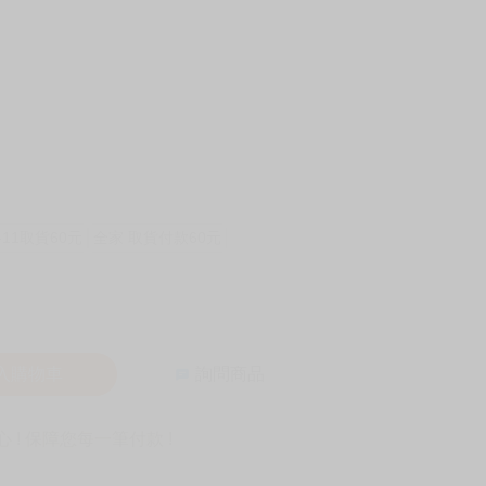
-11取貨60元
全家 取貨付款60元
入購物車
詢問商品
! 保障您每一筆付款 !