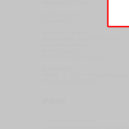
偶爾也會偷偷當一下飛機杯
就算被插入也是自慰
是自慰就OK呦！
藏於商店街內，隨手可得
還可以坐著使用它，就算被警察抓也告不了
各種花式的翻玩著歐金金
難怪是七大淫具之首
男孩們人手一支的玩具，實在太屌啦！
最近過得有點苦悶？
來杯飛機…不、是來一本《菜穗是飛機杯店店員
享受自由自在性歡愉的世界吧！
賣場規則
＊＊＊
☟ ✧日本精品年末特價出清中✧ ☟
https://www.myacg.com.tw/seller_market.php?