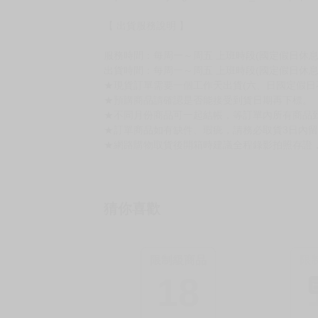
【 出貨服務說明 】
服務時間：每周一～周五 上班時段(國定假日休息)10:
出貨時間：每周一～周五 上班時段(國定假日休息
★現貨訂單需要一個工作天出貨(六、日國定假日
★預購商品請確認是否能接受到貨日期再下標。
★不同月份商品可一起結帳，等訂單內所有商品
★訂單商品如有缺件、瑕疵，請務必取貨3日內
★網路購物取貨後開箱時建議全程錄影拍照存證
猜你喜歡
限制級商品
限
18