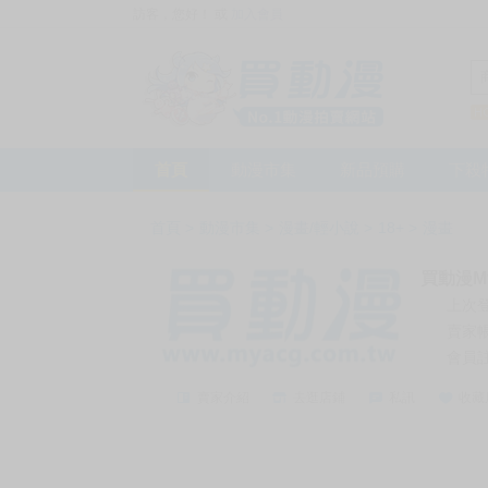
訪客，您好！
或
加入會員
首頁
動漫市集
新品預購
下殺
首頁
>
動漫市集
>
漫畫/輕小說
>
18+
>
漫畫
買動漫My
上次
賣家
會員
賣家介紹
去逛店鋪
私訊
收藏