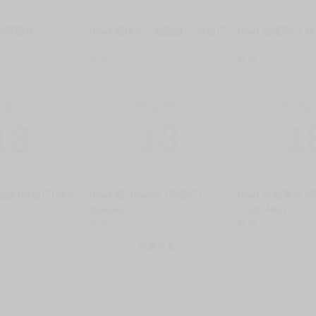
的強棒對決
d/art 我現在…就想做。 無修正
d/art 放蕩甜心 
銷量:1
售價
288
銷量:1
售價
288
制級商品
限制級商品
限制級
18
18
1
你抱抱 (無修正) 平間
d/art 花 flowers (無修正)
d/art 虹色香水 (
flowers
TSUKAKO
售價
315
售價
288
查看更多
動漫
常見問題
新手上路
會員約定書
聯絡客服
隱私權政策
買