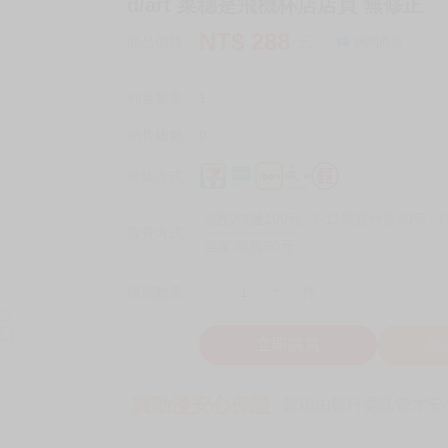
d/art 菜穗是飛機杯店店員 無修正
NT$
288
商品價格
元
詢問商品
刊登數量
1
銷售總數
0
付款方式
宅配/快遞100元
7-11取貨付款60元
7
取貨方式
全家 取貨60元
-
+
購買數量
件
立即購買
加
買動漫安心保證
款項由銀行委託管才安心 