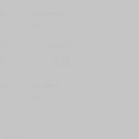
無修正
d/art 悖德的性愛
銷量:1
售價
288
商品
限制級商品
8
18
無修正)
d/art 揮灑熱浪
售價
315
動漫徵才