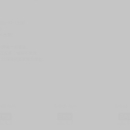
00~19:00
)
不出貨)
到齊後一起發貨。
留言反應，逾期不受理。
，以保障買賣家雙方權益。
制級商品
限制級商品
限制級
18
18
1
已售完
已售完
已售