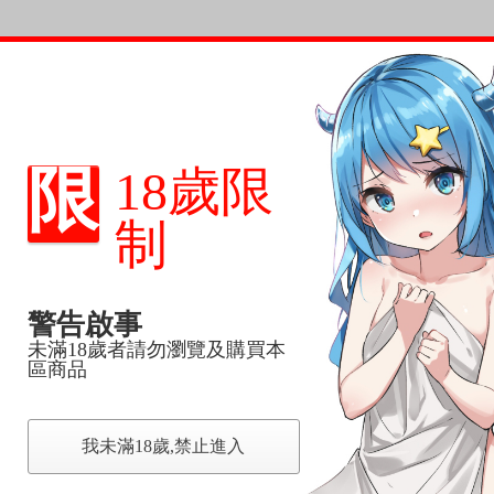
限
18歲限
制
ま龍狼）
女主角！
警告啟事
品集
未滿18歲者請勿瀏覽及購買本
區商品
我未滿18歲,禁止進入