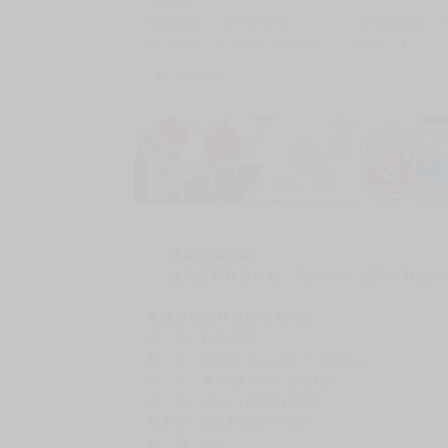
商品編號
G07150832
累積點閱數
自訂編號
4711117410861
收藏
1
收藏商品
購買評價限制
使用超商取貨付款：負評≦1分 超商未取貨≦1
菜穗是飛機杯店店員 無修正
編 號：DAV-070
原 名：菜穂ちゃんはオナホ屋さん
作 者：業龍狼（かるま龍狼）
出 版：d/art（原動力視覺）
發售日：2024年02月XX日
售 價：320