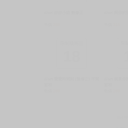
d/art 好好小姐 無修正
d/art 與你
售價
288
售價
315
限制級商品
限
18
d/art 愛愛時間到 (無修正) 平間
d/art 就要
宏和
宏和
售價
288
售價
288
關於買