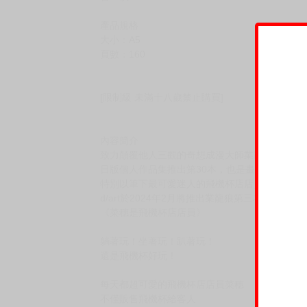
產品規格
大小：A5
頁數：160
[限制級 未滿十八歲禁止購買]
內容簡介
致力顛覆他人三觀的奇想成漫大師業龍狼（かる
日版個人作品集推出第30本，也是畫業滿30週年
特別以筆下最可愛迷人的飛機杯店店員菜穗作為
d/art於2024年2月將推出業龍狼第三本繁中版作
《菜穗是飛機杯店店員》
躺著玩！坐著玩！趴著玩！
還是飛機杯好玩！
每天都超可愛的飛機杯店店員菜穗
不僅販售飛機杯給客人