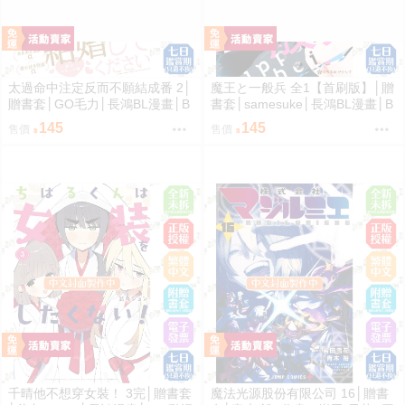
太過命中注定反而不願結成番 2│
魔王と一般兵 全1【首刷版】│贈
贈書套│GO毛力│長鴻BL漫畫│B
書套│samesuke│長鴻BL漫畫│B
J4動漫
J4動漫
145
145
售價
售價
千晴他不想穿女裝！ 3完│贈書套
魔法光源股份有限公司 16│贈書