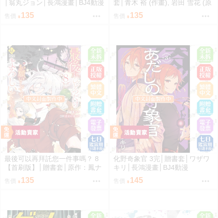
│翁丸ジョン│長鴻漫畫│BJ4動漫
套│青木 裕 (作畫), 岩田 雪花 (原
作)│長鴻漫畫│BJ4動漫
135
135
售價
售價
最後可以再拜託您一件事嗎？ 8
化野奇象官 3完│贈書套│ワザワ
【首刷版】│贈書套│原作：鳳ナ
キリ│長鴻漫畫│BJ4動漫
ナ漫畫：ほおのきソラ│長鴻漫畫
135
145
售價
售價
│BJ4動漫