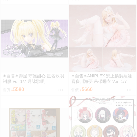
✶自售✶壽屋 守護甜心 星名歌唄
✶自售✶ANIPLEX 戀上換裝娃娃
制服 Ver 1/7 月詠歌唄
喜多川海夢 吊帶睡衣 Ver. 1/7
5580
5660
售價
售價