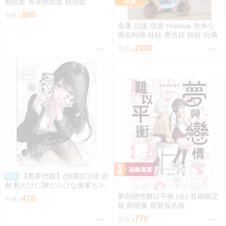
免運
抱枕套 等身抱枕套 枕頭套
900
售價
免運 日版 現貨 Hololive 赤井心
唐吉柯德 娃娃 唐吉娃 娃娃 玩偶
ドン・キホーテ もちどる 赤井は
2000
售價
あと
【黑夢代購】(預購)C108 原
預購
創 私だけに隙だらけな後輩ちゃ
ん 社團名:saeu 繪師:saeu
夢與戀情難以平衡 (全) 首刷限定
470
售價
版 附限量 複製簽名板
770
售價