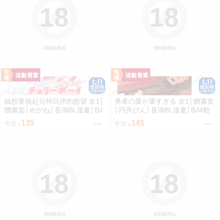
18
18
限制級商品
限制級商品
紬想要挑起兒時玩伴的慾望 全1│
勇者の愛が重すぎる 全1│贈書套
贈書套│めがね│長鴻BL漫畫│BJ
│円井ぴん│長鴻BL漫畫│BJ4動
4動漫
漫
135
145
售價
售價
18
18
限制級商品
限制級商品