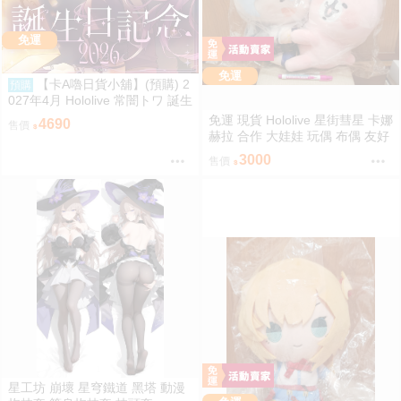
免運
免運
【卡A嚕日貨小舖】(預購) 2
預購
027年4月 Hololive 常闇トワ 誕生
日記念2026
免運 現貨 Hololive 星街彗星 卡娜
4690
售價
赫拉 合作 大娃娃 玩偶 布偶 友好
抱抱大娃娃 星街すいせい カナヘ
3000
售價
イの小動物 なかよしハグぬいぐ
るみ
星工坊 崩壞 星穹鐵道 黑塔 動漫