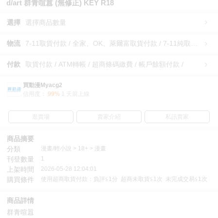
d/art 群青喧囂 (無修正) KEY R18
選擇
選擇商品數量
物流
7-11取貨付款 / 全家、OK、萊爾富取貨付款 / 7-11純取貨 / 全家、OK、萊爾富純取貨 / 宅配/快遞 /
付款
取貨付款 / ATM轉帳 / 超商條碼繳費 / 帳戶餘額付款 /
買動漫Myacg2
信用度：
99%
1 天前上線
逛賣場
賣家介紹
私訊賣家
商品摘要
分類
漫畫/輕小說 > 18+ > 漫畫
刊登數量
1
上架時間
2026-05-28 12:04:01
購買條件
使用超商取貨付款：負評≦1分 超商未取貨≦1次 未完成交易≦1次
商品詳情
群青喧囂