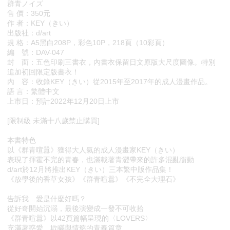
群青ノイズ
售 價：350元
作 者：KEY（きい）
出版社：d/art
規 格：A5黑白208P，彩色10P，218頁（10彩頁）
編 號：DAV-047
封 面：五色印刷三書衣，內書衣保留日文原版大尺度圖像。特別
追加初回限定版書衣！
內 容：收錄KEY（きい）從2015年至2017年的成人漫畫作品。
語 言：繁體中文
上市日：預計2022年12月20日上市
[限制級 未滿十八歲禁止購買]
本書特色
以《群青喧囂》獲得大人氣的成人漫畫家KEY（きい）
表現了揮霍不完的青春，也滿載著青澀帶來的許多混亂衝動
d/art於12月將推出KEY（きい）三本繁中版作品集！
《放學後的香草女孩》《群青喧囂》《不完全大理石》
告訴我…愛是什麼好嗎？
從好奇開始沉溺，最後演變成一發不可收拾
《群青喧囂》以42頁篇幅呈現的〈LOVERS〉
充滿著惑愛、欺瞞與情慾的青春篇章