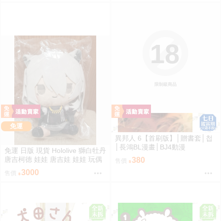
18
限制級商品
免運
異邦人 6【首刷版】│贈書套│첩
│長鴻BL漫畫│BJ4動漫
免運 日版 現貨 Hololive 獅白牡丹
唐吉柯德 娃娃 唐吉娃 娃娃 玩偶
380
售價
ドン・キホーテ もちどる 獅白ぼ
3000
售價
たん