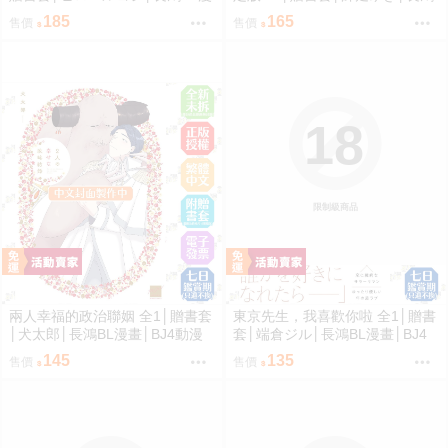
畫│BJ4動漫
漫畫│BJ4動漫
185
165
售價
售價
18
限制級商品
兩人幸福的政治聯姻 全1│贈書套
東京先生，我喜歡你啦 全1│贈書
│犬太郎│長鴻BL漫畫│BJ4動漫
套│端倉ジル│長鴻BL漫畫│BJ4
動漫
145
135
售價
售價