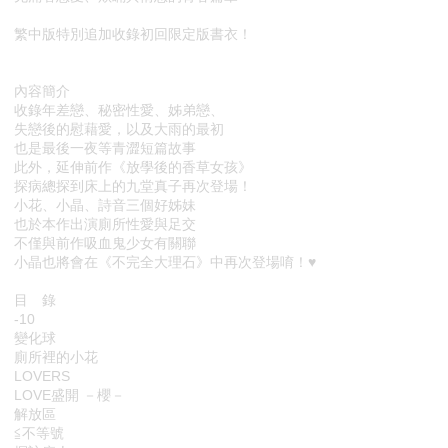
繁中版特別追加收錄初回限定版書衣！
內容簡介
收錄年差戀、秘密性愛、姊弟戀、
失戀後的慰藉愛，以及大雨的最初
也是最後一夜等青澀短篇故事
此外，延伸前作《放學後的香草女孩》
探病總探到床上的九堂真子再次登場！
小花、小晶、詩音三個好姊妹
也於本作出演廁所性愛與足交
不僅與前作吸血鬼少女有關聯
小晶也將會在《不完全大理石》中再次登場唷！♥
目 錄
-10
變化球
廁所裡的小花
LOVERS
LOVE盛開 －櫻－
解放區
≦不等號