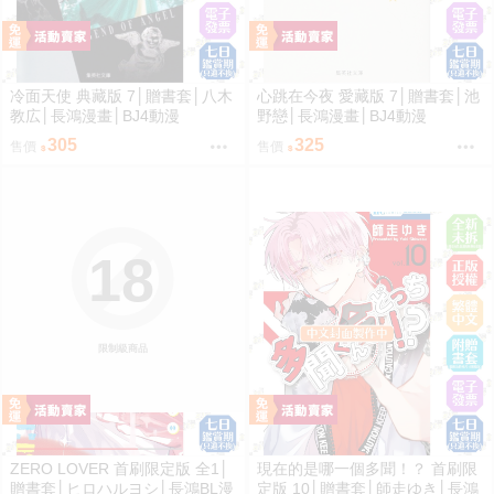
冷面天使 典藏版 7│贈書套│八木
心跳在今夜 愛藏版 7│贈書套│池
教広│長鴻漫畫│BJ4動漫
野戀│長鴻漫畫│BJ4動漫
305
325
售價
售價
18
限制級商品
ZERO LOVER 首刷限定版 全1│
現在的是哪一個多聞！？ 首刷限
贈書套│ヒロハルヨシ│長鴻BL漫
定版 10│贈書套│師走ゆき│長鴻