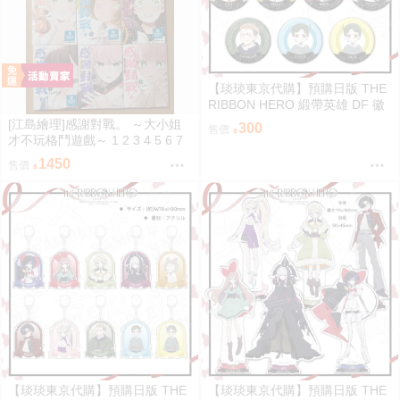
【琰琰東京代購】預購日版 THE
RIBBON HERO 緞帶英雄 DF 徽
章 藍寶石 帕茵 天鵝絨 吉露可
[江島繪理]感謝對戰。 ～大小姐
300
售價
才不玩格鬥遊戲～ 1 2 3 4 5 6 7
8 9 首刷 平裝
1450
售價
【琰琰東京代購】預購日版 THE
【琰琰東京代購】預購日版 THE