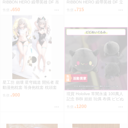
RIBBON HERO 緞帶英雄 DF 吊
RIBBON HERO 緞帶英雄 DF 立
飾 藍寶石 帕茵 天鵝絨 吉露可
牌 藍寶石 帕茵 天鵝絨 吉露可
650
715
售價
售價
星工坊 崩壞 星穹鐵道 開拓者 星
動漫抱枕套 等身抱枕套 枕頭套
現貨 Hololive 常闇永遠 100萬人
900
售價
記念 BIBI 娃娃 玩偶 布偶 ビビぬ
いぐるみ 常闇トワ 100万人記念
1200
售價
100萬