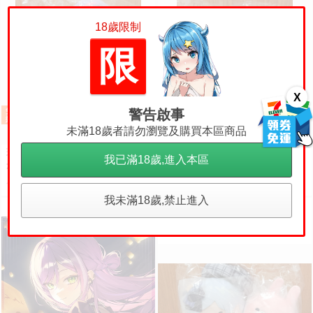
18歲限制
限
X
警告啟事
未滿18歲者請勿瀏覽及購買本區商品
現貨 Hololive 常闇永遠 誕生日記
現貨 Hololive 星街彗星 誕生日&
我已滿18歲,進入本區
念2024 LIVE衣裝 娃娃 玩偶 布偶
活動6周年記念 小娃娃 玩偶 布偶
常闇トワ トワ様ぬいぐるみ BY
吊飾 星街すいせい おでかけすい
1400
1100
售價
售價
ライブ衣装
ちゃんぬいぐるみ
我未滿18歲,禁止進入