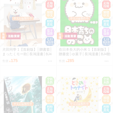
犬田同學 1【首刷版】│贈書套│
在日本長大的小米 1【首刷版】│
まったくモー助│長鴻漫畫│BJ4
贈書套│ゆ菓子│長鴻漫畫│BJ4動
動漫
漫
175
285
售價
售價