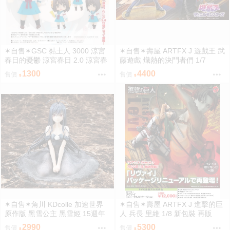
✶自售✶GSC 黏土人 3000 涼宮
✶自售✶壽屋 ARTFX J 遊戲王 武
春日的憂鬱 涼宮春日 2.0 涼宮春
藤遊戲 熾熱的決鬥者們 1/7
日的憂郁
1300
4400
售價
售價
✶自售✶角川 KDcolle 加速世界
✶自售✶壽屋 ARTFX J 進擊的巨
原作版 黑雪公主 黑雪姬 15週年
人 兵長 里維 1/8 新包裝 再販
紀念 結婚禮服 15周年
2990
5300
售價
售價