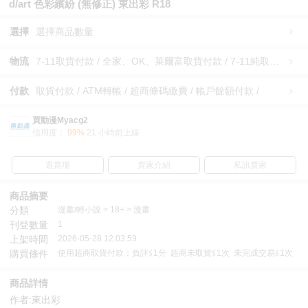
d/art 色彩繽紛 (無修正) 東出彩 R18
選擇
選擇商品數量
物流
7-11取貨付款 / 全家、OK、萊爾富取貨付款 / 7-11純取貨 / 全家、OK、萊爾富純取貨 / 宅配/快遞 /
付款
取貨付款 / ATM轉帳 / 超商條碼繳費 / 帳戶餘額付款 /
買動漫Myacg2
信用度：
99%
21 小時前上線
逛賣場
賣家介紹
私訊賣家
商品摘要
分類
漫畫/輕小說 > 18+ > 漫畫
刊登數量
1
上架時間
2026-05-28 12:03:59
購買條件
使用超商取貨付款：負評≦1分 超商未取貨≦1次 未完成交易≦1次
商品詳情
作者:東出彩