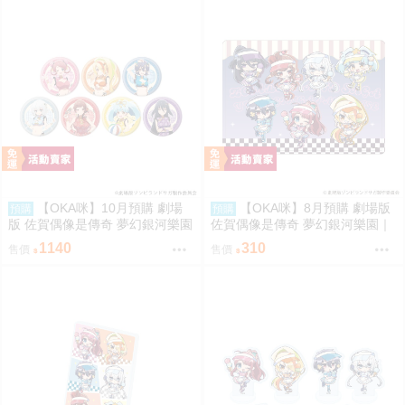
【OKA咪】10月預購 劇場
【OKA咪】8月預購 劇場版
預購
預購
版 佐賀偶像是傳奇 夢幻銀河樂園
佐賀偶像是傳奇 夢幻銀河樂園｜
｜徽章 03/全套組(全7種) 旗袍泳
角色透明收納夾 01/集合款 冰淇
1140
310
售價
售價
裝ver.(新繪插畫)
淋店ver.(Q版插畫)