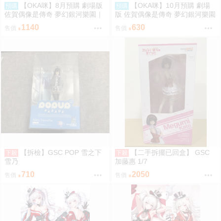
【OKA咪】8月預購 劇場版
【OKA咪】10月預購 劇場
預購
預購
佐賀偶像是傳奇 夢幻銀河樂園｜
版 佐賀偶像是傳奇 夢幻銀河樂園
徽章 02/全套組(全7種) 冰淇淋店
｜壓克力立牌 (共7款任選)
1140
630
售價
售價
ver.(Q版插畫)
【拆檢】GSC POP 雪之下
【二手拆擺已回盒】 GSC
下殺
下殺
雪乃
加藤惠 1/7
710
2050
售價
售價