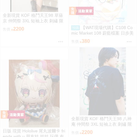
全新現貨 KOF 格鬥天王98 草薙
京 仲間祭 3XL 短袖上衣 刺繡 限
定聯名
【WAT現場代購】C108 Co
預購
2200
售價
mic Market 108 蔚藍檔案 日步美
ペロロ様が東大数学2026を解説
380
售價
する本
全新現貨 KOF 格鬥天王98 八神
庵 仲間祭 3XL 短袖上衣 刺繡 限
定聯名
日版 現貨 Hololive 尾丸波爾卡 fri
2200
售價
ends with u 朋友娃 娃娃 玩偶 布