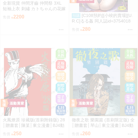
全新現貨 仲間牙齒 仲間祭 3XL
短袖上衣 刺繡 カトちゃんの花嫁
限定聯名
[C108預約][小竣的賣場][U.
預購
2200
售價
R.C]るる姦 同人誌id=3754018
280
售價
火鳳燎原 珍藏版(首刷附錄版) 28
徹夜之歌 樂園篇 (首刷限定版) 全
│贈書套│陳某│東立漫畫│BJ4動
│贈書套│琴山│東立漫畫│BJ4動
漫
漫
250
260
售價
售價