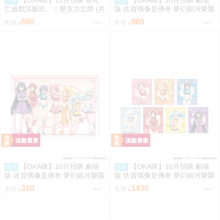
【OKA咪】11月預購 靠死
【OKA咪】10月預購 劇場
預購
預購
亡遊戲混飯吃。｜壓克力立牌 (共
版 佐賀偶像是傳奇 夢幻銀河樂園
5款任選)
｜大型壓克力手機架 01/集合款
590
980
售價
售價
旗袍泳裝ver.
【OKA咪】10月預購 劇場
【OKA咪】10月預購 劇場
預購
預購
版 佐賀偶像是傳奇 夢幻銀河樂園
版 佐賀偶像是傳奇 夢幻銀河樂園
｜角色透明收納夾 02/集合款 旗
｜壓克力卡片 02/全套組(全7種)
310
1430
售價
售價
袍泳裝ver.(新繪插畫)
旗袍泳裝ver.