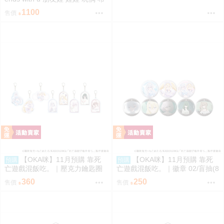
偶 座長 尾丸ポルカ
1100
售價
【OKA咪】11月預購 靠死
【OKA咪】11月預購 靠死
預購
預購
亡遊戲混飯吃。｜壓克力鑰匙圈
亡遊戲混飯吃。｜徽章 02/盲抽(8
02/盲抽(8種)(官方&新繪插畫) 隨
種)(官方&新繪插畫) 隨機一款
360
250
售價
售價
機一款